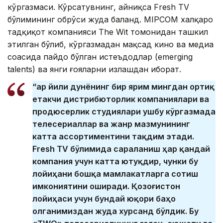
кўргазмаси. Кўрсатувнинг, айниқса Fresh TV
бўлимининг обрўси жуда баланд. MIPCOM халқаро
тадқиқот компанияси The Wit томонидан ташкил
этилган бўлиб, кўргазмадан мақсад кино ва медиа
соҳасида пайдо бўлган истеъдодлар (emerging
talents) ва янги ғояларни излашдан иборат.
“Ҳар йили дунёнинг бир ярим мингдан ортиқ
етакчи дистрибюторлик компаниялари ва
продюсерлик студиялари ушбу кўргазмада
телесериаллар ва жанр мазмунининг
катта ассортиментини тақдим этади.
Fresh TV бўлимида сараланиш ҳар қандай
компания учун катта ютуқдир, чунки бу
лойиҳани бошқа мамлакатларга сотиш
имкониятини оширади. Қозоғистон
лойиҳаси учун бундай юқори баҳо
олганимиздан жуда хурсанд бўлдик. Бу