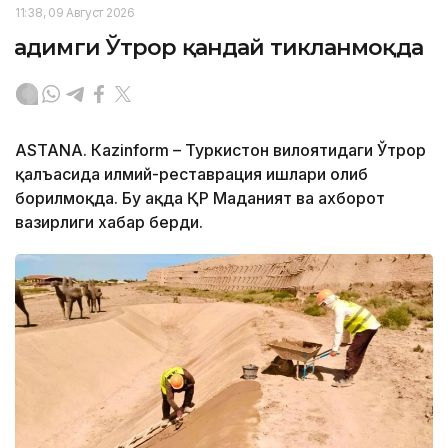
11:38, 09 Август 2026
Қадимги Ўтрор қандай тикланмоқда
ASTANА. Кazinform – Туркистон вилоятидаги Ўтрор
қалъасида илмий-реставрация ишлари олиб
борилмоқда. Бу ҳақда ҚР Маданият ва ахборот
вазирлиги хабар берди.