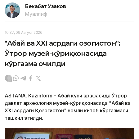
Бекабат Узаков
Муаллиф
10:37, 09 Август 2026
"Абай ва XXI асрдаги Қозоғистон":
Ўтрор музей-қўриқхонасида
кўргазма очилди
ASTANА. Кazinform – Абай куни арафасида Ўтрор
давлат археология музей-қўриқхонасида "Абай ва
ХХI асрдаги Қозоғистон" номли китоб кўргазмаси
ташкил этилди.