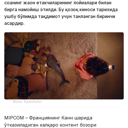
соҳанинг жаҳон етакчиларининг лойиҳалари билан
бирга намойиш этилди. Бу қозоқ киноси тарихида
ушбу бўлимда тақдимот учун танланган биринчи
асардир.
Фото: Kazinform
MIPCOM – Франциянинг Канн шаҳрида
ўтказиладиган халқаро контент бозори