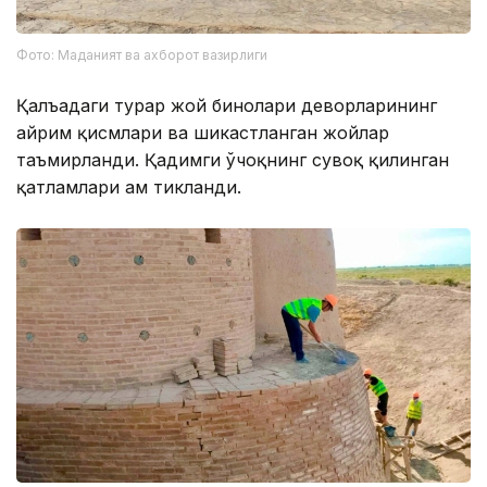
Фото: Маданият ва ахборот вазирлиги
Қалъадаги турар жой бинолари деворларининг
айрим қисмлари ва шикастланган жойлар
таъмирланди. Қадимги ўчоқнинг сувоқ қилинган
қатламлари ҳам тикланди.