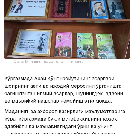
Фото: Маданият ва ахборот вазирлиги
Кўргазмада Абай Қўнонбойулининг асарлари,
шоирнинг ҳаёти ва ижодий меросини ўрганишга
бағишланган илмий асарлар, шунингдек, адабий
ва маърифий нашрлар намойиш этилмоқда.
Маданият ва ахборот вазирлиги маълумотларига
кўра, кўргазмада буюк мутафаккирнинг қозоқ
адабиёти ва маънавиятидаги ўрни ва унинг
ғояларининг моҳияти ҳақида ахборот берилади.