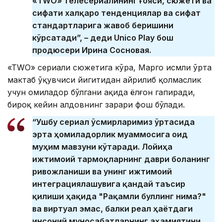
«TWO» телесериалининг ғояси, сюжети ва
сифати халқаро тенденциялар ва сифат
стандартларига жавоб беришини
кўрсатади”, – деди Unico Play бош
продюсери Ирина Сосновая.
«TWO» сериали сюжетига кўра, Марго исмли ўрта
мактаб ўқувчиси йигитидан айрилиб қолмаслик
учун ҳомиладор бўлгани ҳақида ёлғон гапиради,
бироқ кейин алдовнинг зарари фош бўлади.
“Ушбу сериал ўсмирларимиз ўртасида
эрта ҳомиладорлик муаммосига оид
муҳим мавзуни кўтаради. Лойиҳа
ижтимоий тармоқларнинг даври боланинг
ривожланиши ва унинг ижтимоий
интеграциялашувига қандай таъсир
қилиши ҳақида "Рақамли буллинг нима?"
ва виртуал эмас, балки реал ҳаётдаги
инсоний муносабатларнинг аҳамиятини