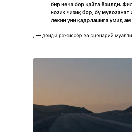
бир неча бор қайта ёзилди. Фи
нозик чизиқ бор, бу мувозанат
лекин уни қадрлашига умид ҳам
, — дейди режиссёр ва сценарий муалл