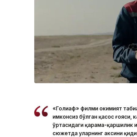
«Голиаф» филми ҳокимият таби
имконсиз бўлган қасос ғояси, 
ўртасидаги қарама-қаршилик ҳи
сюжетда уларнинг аксини қиди