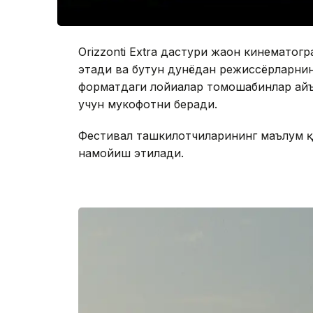
Orizzonti Extra дастури жаҳон кинемат
этади ва бутун дунёдан режиссёрларнин
форматдаги лойиҳалар томошабинлар ҳай
учун мукофотни беради.
Фестивал ташкилотчиларининг маълум қи
намойиш этилади.