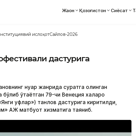
Жаҳон
Қозоғистон
Сиёсат
Т
нституциявий ислоҳот
Сайлов-2026
нофестивали дастурига
ановнинг нуар жанрида суратга олинган
бўлиб ўтаётган 79-чи Венеция халқаро
(«Янги уфқлар») танлов дастурига киритилди,
лм» АЖ матбуот хизматига таяниб.