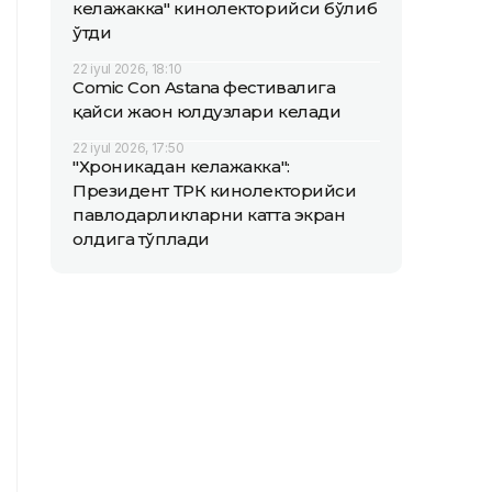
келажакка" кинолекторийси бўлиб
ўтди
22 iyul 2026, 18:10
Comic Con Astana фестивалига
қайси жаҳон юлдузлари келади
22 iyul 2026, 17:50
"Хроникадан келажакка":
Президент ТРК кинолекторийси
павлодарликларни катта экран
олдига тўплади