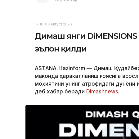
17:10, 06 Август 2026
Димаш янги DiMENSIONS 
эълон қилди
ASTANА. Кazinform — Димаш Қудайберг
маконда ҳаракатланиш ғоясига асосл
моҳиятини унинг атрофидаги дунёни 
деб хабар беради
Dimashnews
.