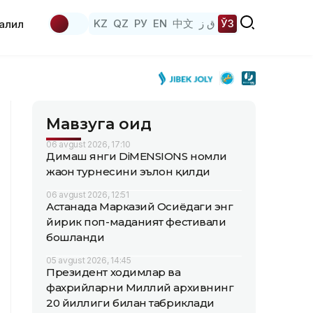
KZ
QZ
РУ
EN
中文
ق ز
ЎЗ
аҳлил
Мавзуга оид
06 avgust 2026, 17:10
Димаш янги DiMENSIONS номли
жаҳон турнесини эълон қилди
06 avgust 2026, 12:51
Астанада Марказий Осиёдаги энг
йирик поп-маданият фестивали
бошланди
05 avgust 2026, 14:45
Президент ходимлар ва
фахрийларни Миллий архивнинг
20 йиллиги билан табриклади