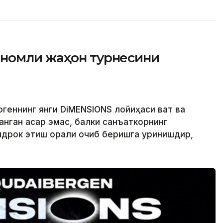
номли жаҳон турнесини
еннинг янги DiMENSIONS лойиҳаси вақт ва
анган асар эмас, балки санъаткорнинг
идрок этиш орқали очиб беришга уринишдир,