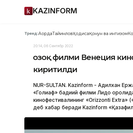
KAZINFORM
Ақорда
Тайинлов
Ҳодиса
Қонун ва интизом
Ко
Тренд:
20:14, 06 Сентябр 2022
Қозоқ филми Венеция ки
киритилди
NUR-SULTAN. Kazinform - Адилхан Ерж
«Голиаф» бадиий филми Лидо оролида 
кинофестивалининг «Orizzonti Extra» 
деб хабар беради Kazinform «Қазақфи