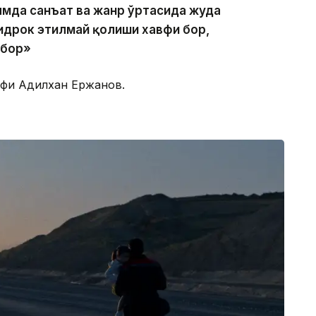
лмда санъат ва жанр ўртасида жуда
 идрок этилмай қолиши хавфи бор,
 бор»
ифи Адилхан Ержанов.