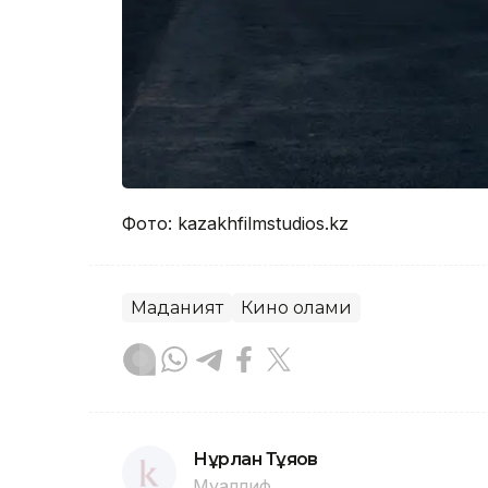
Фото: kazakhfilmstudios.kz
Маданият
Кино олами
Нұрлан Тұяқов
Муаллиф