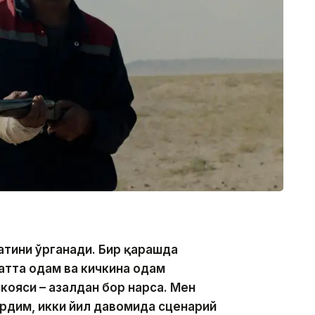
атини ўрганади. Бир қарашда
катта одам ва кичкина одам
кояси – азалдан бор нарса. Мен
рдим, икки йил давомида сценарий