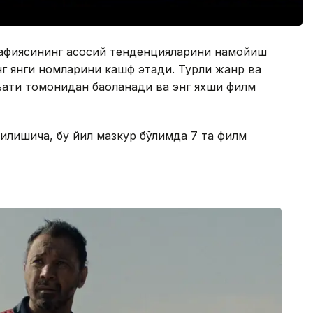
ографиясининг асосий тенденцияларини намойиш
г янги номларини кашф этади. Турли жанр ва
ъати томонидан баҳоланади ва энг яхши филм
лишича, бу йил мазкур бўлимда 7 та филм