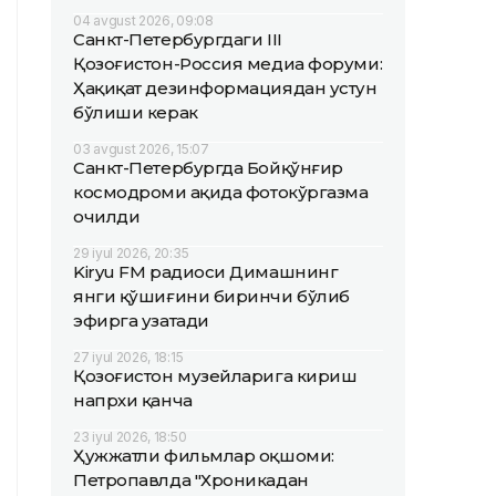
04 avgust 2026, 09:08
Санкт-Петербургдаги III
Қозоғистон-Россия медиа форуми:
Ҳақиқат дезинформациядан устун
бўлиши керак
03 avgust 2026, 15:07
Санкт-Петербургда Бойқўнғир
космодроми ҳақида фотокўргазма
очилди
29 iyul 2026, 20:35
Kiryu FM радиоси Димашнинг
янги қўшиғини биринчи бўлиб
эфирга узатади
27 iyul 2026, 18:15
Қозоғистон музейларига кириш
напрхи қанча
23 iyul 2026, 18:50
Ҳужжатли фильмлар оқшоми:
Петропавлда "Хроникадан