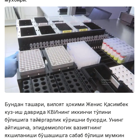
Бундан ташқари, вилоят ҳокими Женис Қасимбек
куз-қиш даврида КВИнинг иккинчи тўлқини
бўлишига тайёргарлик кўришни буюрди. Унинг
айтишича, эпидемиологик вазиятнинг
яхшиланиши бўшашишга сабаб бўлиши мумкин