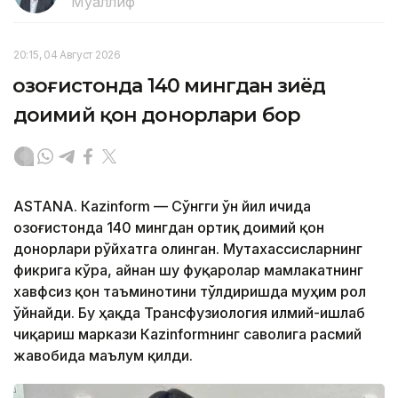
Муаллиф
20:15, 04 Август 2026
Қозоғистонда 140 мингдан зиёд
доимий қон донорлари бор
ASTANА. Кazinform — Сўнгги ўн йил ичида
Қозоғистонда 140 мингдан ортиқ доимий қон
донорлари рўйхатга олинган. Мутахассисларнинг
фикрига кўра, айнан шу фуқаролар мамлакатнинг
хавфсиз қон таъминотини тўлдиришда муҳим рол
ўйнайди. Бу ҳақда Трансфузиология илмий-ишлаб
чиқариш маркази Кazinformнинг саволига расмий
жавобида маълум қилди.