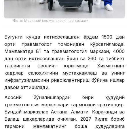
Фото: Марказий коммуникациялар хизмати
Бугунги кунда ихтисослашган ёрдам 1500 дан
ортиқ травматолог томонидан кўрсатилмоқда.
Мамлакатда 81 та травматология маркази, 4000
дан ортиқ ихтисослашган ўрин ва 260 та тиббиёт
ташкилоти фаолият юритмоқда. Хизматнинг
кадрлар салоҳиятини мустаҳкамлаш ва унинг
инфратузилмасини ривожлантириш бўйича ишлар
давом эттирилади.
Асосий йўналишлардан бири ҳудудий
травматология марказлари тармоғини яратишдир.
Бундай марказлар Астана, Алмати, Қарағанди ва
Балқаш шаҳарларида очилган. 2027 йилга бориб
тармоқни мамлакатнинг бошқа ҳудудларига