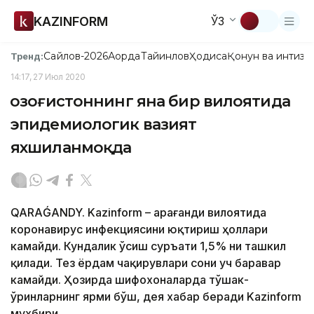
KAZINFORM
ЎЗ
Сайлов-2026
Ақорда
Тайинлов
Ҳодиса
Қонун ва интизо
Тренд:
14:17, 27 Июл 2020
Қозоғистоннинг яна бир вилоятида
эпидемиологик вазият
яхшиланмоқда
QARAǴANDY. Kazinform – Қарағанди вилоятида
коронавирус инфекциясини юқтириш ҳоллари
камайди. Кундалик ўсиш суръати 1,5% ни ташкил
қилади. Тез ёрдам чақирувлари сони уч баравар
камайди. Ҳозирда шифохоналарда тўшак-
ўринларнинг ярми бўш, дея хабар беради Kazinform
мухбири.