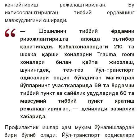
кенгайтириш режалаштирилган. Бу
ихтисослаштирилган тиббий ёрдамнинг
мавжудлигини оширади.
— Шошилинч тиббий ёрдамни
ривожлантиришга алоҳида эътибор
қаратилади. Қабулхоналардаги 210 та
шокка қарши хоналарни Trauma room
хоналари билан қайта жиҳозлаш,
шунингдек, тез-тез йўл-транспорт
ҳодисалари содир бўладиган магистрал
йўлларнинг участкаларида 69 та ёрдамчи
тиббий пункт ва сайёҳлик ҳудудларида 60 та
мавсумий тиббий пункт яратиш
режалаштирилган, — дейилади вазирлик
хабарида.
Профилактик ишлар ҳам муҳим йўналишлардан
бири бўлиб қолади. Йўл-транспорт ҳодисалари