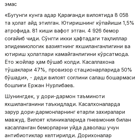
эмас
«Бугунги кунга қадар Қарағанди вилоятида 8 058
та ҳолат қайд этилган. Юқтиришнинг кўпайиши 1,5%
атрофида. 81 киши вафот этган. 4 926 бемор
соғайиб чиқди. Сўнгги икки ҳафтадаги таҳлиллар
эпидемиологик вазиятнинг яхшиланганлигини ва
юқтириш ҳолатлари камайганлигини кўрсатмоқда.
Ётоқ жойлар ҳам бўшаб колди. Касаллахона
тўшаклари 47%, провизор стационарларида 50%
бўшади», - деди вилоят соғлиқни сақлаш бошқармаси
бошлиғи Ержан Нурлибаев.
Шунингдек, у дори-дармон таъминоти
яхшиланганини таъкидлади. Касалхоналарда
зарур дори-дармонларнинг етарли захиралари
мавжуд. Вилоят клиникаларида пневмония билан
касалланган беморларни уйда даволаш учун
антибиотиклар келтирилди. Дорихоналар