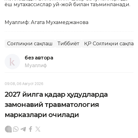
ёш мутахассислар уй-жой билан таъминланади.
Муаллиф: Агата Мухамеджанова
Соғлиқни сақлаш
Тиббиёт
ҚР Соғлиқни сақлаш
без автора
Муаллиф
09:08, 06 Август 2026
2027 йилга қадар ҳудудларда
замонавий травматология
марказлари очилади