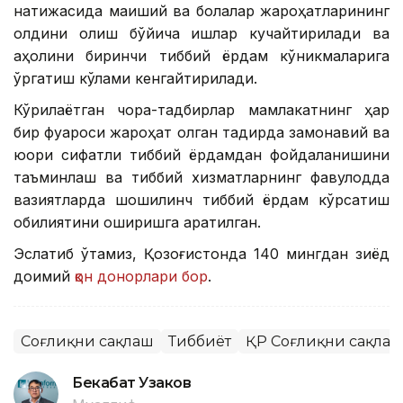
натижасида маиший ва болалар жароҳатларининг
олдини олиш бўйича ишлар кучайтирилади ва
аҳолини биринчи тиббий ёрдам кўникмаларига
ўргатиш кўлами кенгайтирилади.
Кўрилаётган чора-тадбирлар мамлакатнинг ҳар
бир фуқароси жароҳат олган тақдирда замонавий ва
юқори сифатли тиббий ёрдамдан фойдаланишини
таъминлаш ва тиббий хизматларнинг фавқулодда
вазиятларда шошилинч тиббий ёрдам кўрсатиш
қобилиятини оширишга қаратилган.
Эслатиб ўтамиз, Қозоғистонда 140 мингдан зиёд
доимий
қон донорлари бор
.
Соғлиқни сақлаш
Тиббиёт
ҚР Соғлиқни сақлаш
Бекабат Узаков