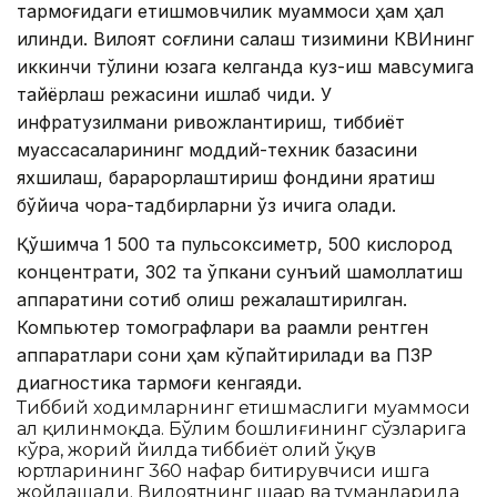
тармоғидаги етишмовчилик муаммоси ҳам ҳал
қилинди. Вилоят соғлиқни сақлаш тизимини КВИнинг
иккинчи тўлқини юзага келганда куз-қиш мавсумига
тайёрлаш режасини ишлаб чиқди. У
инфратузилмани ривожлантириш, тиббиёт
муассасаларининг моддий-техник базасини
яхшилаш, барқарорлаштириш фондини яратиш
бўйича чора-тадбирларни ўз ичига олади.
Қўшимча 1 500 та пульсоксиметр, 500 кислород
концентрати, 302 та ўпкани сунъий шамоллатиш
аппаратини сотиб олиш режалаштирилган.
Компьютер томографлари ва рақамли рентген
аппаратлари сони ҳам кўпайтирилади ва ПЗР
диагностика тармоғи кенгаяди.
Тиббий ходимларнинг етишмаслиги муаммоси
ҳал қилинмоқда. Бўлим бошлиғининг сўзларига
кўра, жорий йилда тиббиёт олий ўқув
юртларининг 360 нафар битирувчиси ишга
жойлашади. Вилоятнинг шаҳар ва туманларида