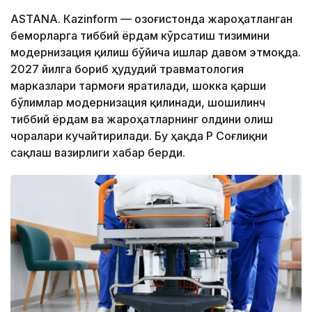
ASTANА. Кazinform — Қозоғистонда жароҳатланган
беморларга тиббий ёрдам кўрсатиш тизимини
модернизация қилиш бўйича ишлар давом этмоқда.
2027 йилга бориб ҳудудий травматология
марказлари тармоғи яратилади, шокка қарши
бўлимлар модернизация қилинади, шошилинч
тиббий ёрдам ва жароҳатларнинг олдини олиш
чоралари кучайтирилади. Бу ҳақда ҚР Соғлиқни
сақлаш вазирлиги хабар берди.