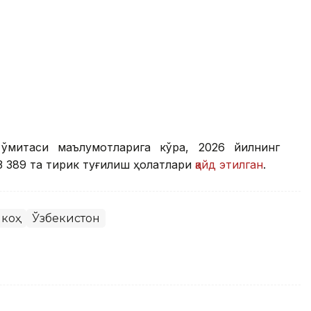
қўмитаси маълумотларига кўра, 2026 йилнинг
 389 та тирик туғилиш ҳолатлари
қайд этилган
.
коҳ
Ўзбекистон