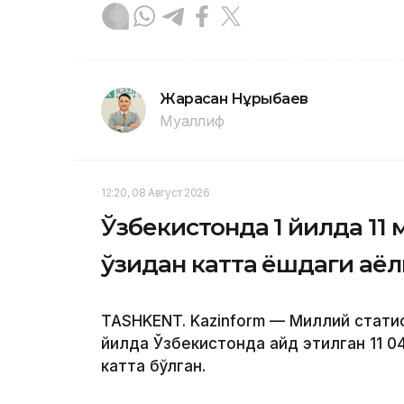
Жарасқан Нұрыбаев
Муаллиф
12:20, 08 Август 2026
Ўзбекистонда 1 йилда 11
ўзидан катта ёшдаги аёл
TASHKENT. Kazinform — Миллий стати
йилда Ўзбекистонда қайд этилган 11 
катта бўлган.