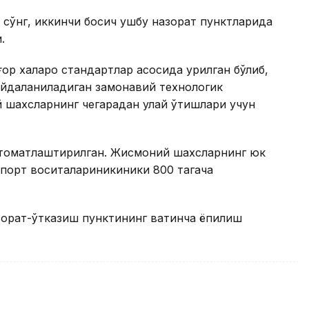
сўнг, иккинчи босқич ушбу назорат пунктларида
.
ор халқаро стандартлар асосида қурилган бўлиб,
йдаланиладиган замонавий технологик
 шахсларнинг чегарадан қулай ўтишлари учун
втоматлаштирилган. Жисмоний шахсларнинг юк
спорт воситалариникиники 800 тагача
орат-ўтказиш пунктининг вақтинча ёпилиш