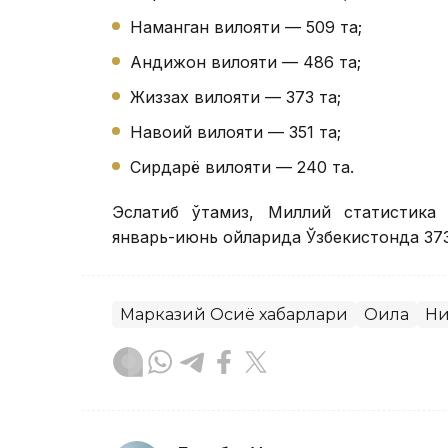
Наманган вилояти — 509 та;
Андижон вилояти — 486 та;
Жиззах вилояти — 373 та;
Навоий вилояти — 351 та;
Сирдарё вилояти — 240 та.
Эслатиб ўтамиз, Миллий статистика 
январь-июнь ойларида Ўзбекистонда 373
Марказий Осиё хабарлари
Оила
Ни