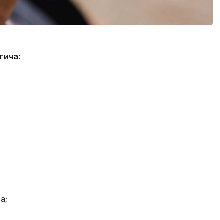
гича:
а;