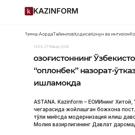
KAZINFORM
Ақорда
Тайинлов
Ҳодиса
Қонун ва интизом
Ко
Тренд:
12:54, 27 Январ 2025
Қозоғистоннинг Ўзбекист
“Қоплонбек” назорат-ўтк
ишламоқда
ASTANA. Kazinform – ЕОИИнинг Хитой,
чегарасида жойлашган божхона постл
тўлиқ миқёсда модернизация қилиш дав
Молия вазирлигининг Давлат даромад