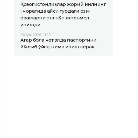
Қозоғистонликлар жорий йилнинг
I чорагида қайси турдаги озиқ-
овқатларни энг кўп истеъмол
қилишди
30 iyul 2026, 11:10
Агар бола чет элда паспортини
йўқотиб қўйса, нима қилиш керак