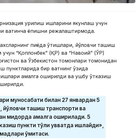
рнизация қурилиш ишларини якунлаш учун
и вақтинча ёпишни режалаштирмоқда.
ахсларнинг пиёда ўтишлари, йўловчи ташиш
учун “Қоплонбек” (ҚР) ва “Навоий” (ЎР)
зоғистон ва Ўзбекистон томонлари томонидан
ш пунктларида бир вақтнинг ўзида
ш ишлари амалга оширилди ва ушбу ўтказиш
оширилди.
ри муносабати билан 27 январдан 5
 йўловчи ташиш транспорти ва
ан миқдорда амалга оширилади. 5
зиш пункти тўлиқ қувватда ишлайди»,
мадлари қўмитаси.