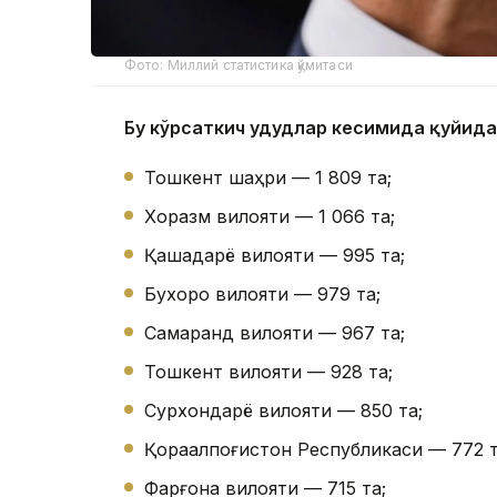
Фото: Миллий статистика қўмитаси
Бу кўрсаткич ҳудудлар кесимида қуйида
Тошкент шаҳри — 1 809 та;
Хоразм вилояти — 1 066 та;
Қашқадарё вилояти — 995 та;
Бухоро вилояти — 979 та;
Самарқанд вилояти — 967 та;
Тошкент вилояти — 928 та;
Сурхондарё вилояти — 850 та;
Қорақалпоғистон Республикаси — 772 т
Фарғона вилояти — 715 та;