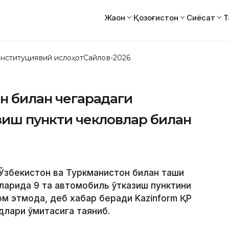
Жаҳон
Қозоғистон
Сиёсат
Т
нституциявий ислоҳот
Сайлов-2026
он билан чегарадаги
азиш пункти чекловлар билан
 Ўзбекистон ва Туркманистон билан ташқи
арида 9 та автомобиль ўтказиш пунктини
ом этмоқда, деб хабар беради Kazinform ҚР
лари қўмитасига таяниб.