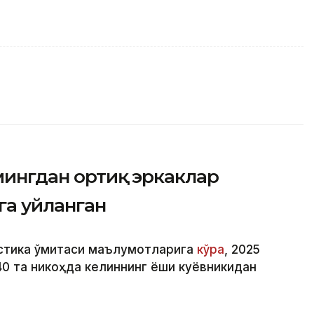
 мингдан ортиқ эркаклар
га уйланган
стика қўмитаси маълумотларига
кўра
, 2025
040 та никоҳда келиннинг ёши куёвникидан