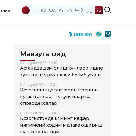
KZ
QZ
РУ
EN
中文
ق ز
ЎЗ
аҳлил
Мавзуга оид
07 avgust 2026, 20:10
Астанада дам олиш кунлари қишлоқ
хўжалиги ярмаркаси бўлиб ўтади
07 avgust 2026, 10:39
Қозоғистонда энг юқори маошни
кутаётганлар — учувчилар ва
стюардессалар
06 avgust 2026, 20:10
Қозоғистонда 12 минг нафар
ижтимоий ходим малака ошириш
курсини тугатди