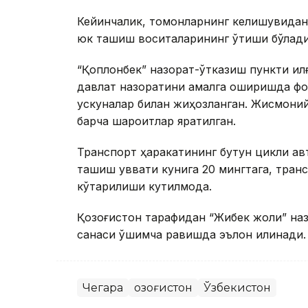
Кейинчалик, томонларнинг келишувидан 
юк ташиш воситаларининг ўтиши бўлади
“Қоплонбек” назорат-ўтказиш пункти илғ
давлат назоратини амалга оширишда фо
ускуналар билан жиҳозланган. Жисмоний
барча шароитлар яратилган.
Транспорт ҳаракатининг бутун цикли а
ташиш қуввати кунига 20 мингтага, тран
кўтарилиши кутилмоқда.
Қозоғистон тарафидан “Жибек жоли” наз
санаси қўшимча равишда эълон қилинади.
Чегара
Қозоғистон
Ўзбекистон