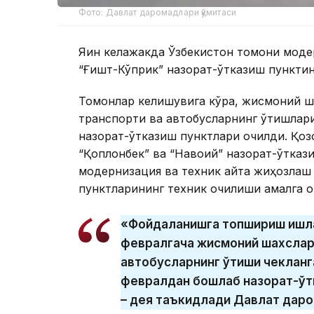
Фото: Давлат даромадлари қўмитаси
Яқин келажакда Ўзбекистон томони моде
“Ғишт-Кўприк” назорат-ўтказиш пунктин
Томонлар келишувига кўра, жисмоний ш
транспорти ва автобусларнинг ўтишлари 
назорат-ўтказиш пунктлари очилди. Қо
“Қоплонбек” ва “Навоий” назорат-ўткази
модернизация ва техник қайта жиҳозла
пунктларининг техник очилиши амалга 
«Фойдаланишга топшириш ишла
февралгача жисмоний шахслар,
автобусларнинг ўтиши чекланг
февралдан бошлаб назорат-ўтка
– дея таъкидлади Давлат даро