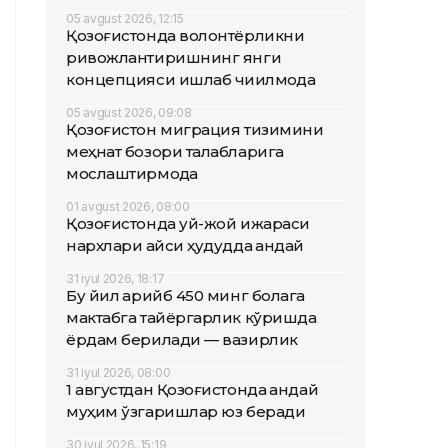
05 avgust 2026, 12:15
Қозоғистонда волонтёрликни
ривожлантиришнинг янги
концепцияси ишлаб чиқилмоқда
05 avgust 2026, 09:08
Қозоғистон миграция тизимини
меҳнат бозори талабларига
мослаштирмоқда
01 avgust 2026, 08:00
Қозоғистонда уй-жой ижараси
нархлари қайси ҳудудда қандай
31 iyul 2026, 18:17
Бу йил қарийб 450 минг болага
мактабга тайёргарлик кўришда
ёрдам берилади — вазирлик
31 iyul 2026, 08:00
1 августдан Қозоғистонда қандай
муҳим ўзгаришлар юз беради
30 iyul 2026, 15:19