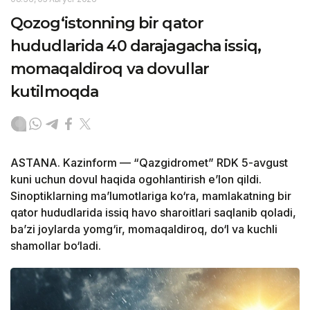
Qozog‘istonning bir qator
hududlarida 40 darajagacha issiq,
momaqaldiroq va dovullar
kutilmoqda
ASTANA. Kazinform — “Qazgidromet” RDK 5-avgust
kuni uchun dovul haqida ogohlantirish e’lon qildi.
Sinoptiklarning ma’lumotlariga ko‘ra, mamlakatning bir
qator hududlarida issiq havo sharoitlari saqlanib qoladi,
ba’zi joylarda yomg‘ir, momaqaldiroq, do‘l va kuchli
shamollar bo‘ladi.