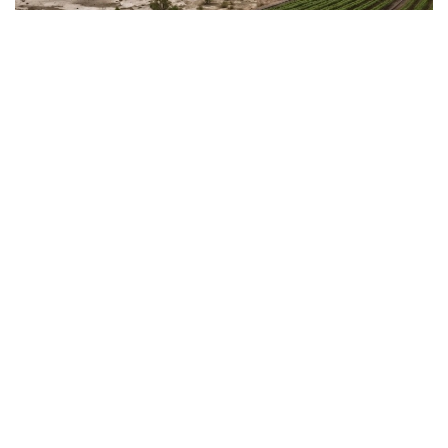
Фото: Kazinform / СИ
Ob-havo sinoptiklarining ma’lumotlariga ko‘ra,
mamlakatning bir qator hududlarida yomg‘ir,
momaqaldiroq, kuchli shamol, do‘l va dovullar bo‘lishi
kutilmoqda. Ba’zi hududlarda havo harorati 35-40
darajagacha ko‘tariladi va yong‘in xavfi yuqori darajada
qoladi.
Almati viloyatida, tog‘li hududlarda va ayrim shimoliy,
g‘arbiy va janubiy tumanlarda yomg‘ir, momaqaldiroq,
ba’zan kuchli yomg‘ir, do‘l va bo‘ronlar bo‘lishi
kutilmoqda. Shamol tezligi 17-22 m/s ga, sharqiy
qismida esa ba’zan 25 m/s gacha yetadi. Viloyatning bir
qator hududlarida o‘ta yong‘in xavfi saqlanib qolmoqda.