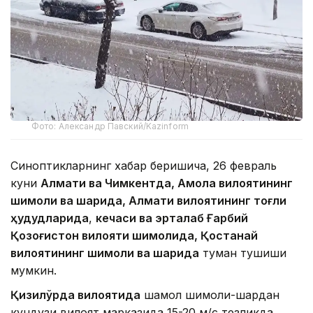
Фото: Александр Павский/Kazinform
Синоптикларнинг хабар беришича, 26 февраль
куни
Алмати ва Чимкент
да,
Ақм
ола вилоятининг
шимоли ва шарқида,
Алмати вилоятининг тоғли
ҳудудларида
,
кечаси ва эрталаб
Ғарбий
Қозо
ғистон вилояти шимолида
, Қостанай
вилоятининг шимоли ва шарқида
туман тушиши
мумкин.
Қизилўрда вилоятида
шамол шимоли-шарқдан
кундузи вилоят марказида 15-20 м/с тезликда