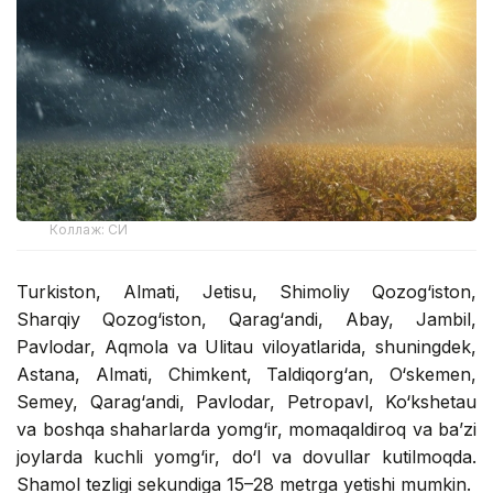
Коллаж: СИ
Turkiston, Almati, Jetisu, Shimoliy Qozog‘iston,
Sharqiy Qozog‘iston, Qarag‘andi, Abay, Jambil,
Pavlodar, Aqmola va Ulitau viloyatlarida, shuningdek,
Astana, Almati, Chimkent, Taldiqorg‘an, O‘skemen,
Semey, Qarag‘andi, Pavlodar, Petropavl, Ko‘kshetau
va boshqa shaharlarda yomg‘ir, momaqaldiroq va ba’zi
joylarda kuchli yomg‘ir, do‘l va dovullar kutilmoqda.
Shamol tezligi sekundiga 15–28 metrga yetishi mumkin.