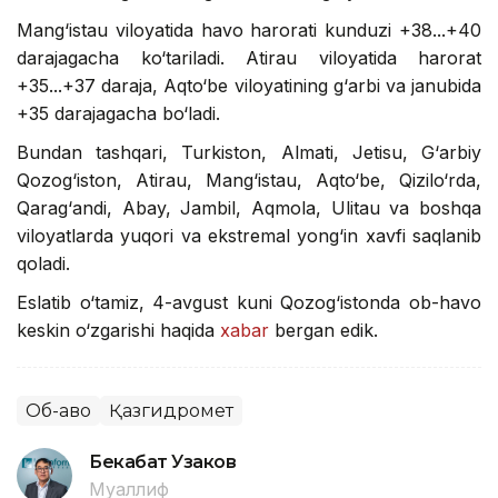
Mang‘istau viloyatida havo harorati kunduzi +38...+40
darajagacha ko‘tariladi. Atirau viloyatida harorat
+35...+37 daraja, Aqto‘be viloyatining g‘arbi va janubida
+35 darajagacha bo‘ladi.
Bundan tashqari, Turkiston, Almati, Jetisu, G‘arbiy
Qozog‘iston, Atirau, Mang‘istau, Aqto‘be, Qizilo‘rda,
Qarag‘andi, Abay, Jambil, Aqmola, Ulitau va boshqa
viloyatlarda yuqori va ekstremal yong‘in xavfi saqlanib
qoladi.
Eslatib o‘tamiz, 4-avgust kuni Qozog‘istonda ob-havo
keskin o‘zgarishi haqida
xabar
bergan edik.
Об-ҳаво
Қазгидромет
Бекабат Узаков
Муаллиф