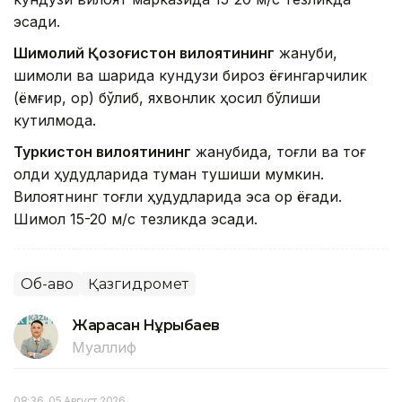
эсади.
Шимолий Қозоғистон вилоятининг
жануби,
шимоли ва шарқида кундузи бироз ёғингарчилик
(ёмғир, қор) бўлиб, яхвонлик ҳосил бўлиши
кутилмоқда.
Туркистон вилоятининг
жанубида, тоғли ва тоғ
олди ҳудудларида туман тушиши мумкин.
Вилоятнинг тоғли ҳудудларида эса қор ёғади.
Шимол 15-20 м/с тезликда эсади.
Об-ҳаво
Қазгидромет
Жарасқан Нұрыбаев
Муаллиф
08:36, 05 Август 2026