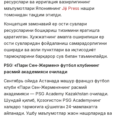
ресурслари ва ирригация вазирлигининг
маълумотлари Япониянинг
Jiji Press
нашри
томонидан тақдим этилди.
Концепция замонавий ер ости сувлари
ресурсларини бошқариш тизимини яратишга
қаратилган. Ҳужжатнинг амалга оширилиши ер
ости сувларидан фойдаланиш самарадорлигини
оширади ва аҳоли пунктлари ва иқтисодиёт
тармоқларини барқарор сув билан таъминлайди.
PSG: «Пари Сен-Жермен» футбол клубининг
расмий академияси очилади
Сентябрь ойида Астанада машҳур француз футбол
клуби «Пари Сен-Жермен»нинг расмий
академияси — PSG Academy Kazakhstan очилади.
Шундай қилиб, Қозоғистон PSG Academyнинг
халқаро тармоғига қўшилган 24-мамлакатга
айланади. Ушбу маълумотлар жаҳон нашрларида ва