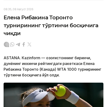
08:35, 08 Август 2026
Елена Рибакина Торонто
турнирининг тўртинчи босқичига
чиқди
ASTANА. Кazinform — Қозоғистоннинг биринчи,
дунёнинг иккинчи рейтингдаги ракеткаси Елена
Рибакина Торонто (Канада) WТА 1000 турнирининг
тўртинчи босқичига йўл олди.