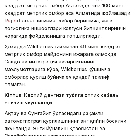
квадрат метрлик омбор Астанада, яна 100 минг
квадрат метрлик омбор эса Алматида жойлашади.
Report
агентлигининг хабар беришича, янги
логистика иншоотлари келгуси йилнинг биринчи
чорагида фойдаланишга топширилади.
Ҳозирда Wildberries тахминан 46 минг квадрат
метрлик омбор майдонини ижарага олмоқда.
Савдо ва интеграция вазирлигининг
маълумотларига кўра, Wildberries қўшимча
омборлар қуриш бўйича ҳеч қандай таклиф
олмаган.
Xinhuа: Каспий денгизи тубига оптик кабель
ётқизиш якунланди
Ақтау ва Сумгайит ўртасидаги рақамли
автомагистрал қурилишининг энг қийин босқичи
якунланди. Янги йўналиш Қозоғистон ва
Озарбайжоннинг телекоммуникация