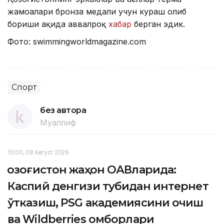
жамоалари бронза медали учун кураш олиб
бориши ҳақида аввалроқ
хабар
берган эдик.
Фото: swimmingworldmagazine.cоm
Спорт
без автора
Муаллиф
10:00, 08 Август 2026
Қозоғистон жаҳон ОАВларида:
Каспий денгизи тубидан интернет
ўтказиш, PSG академиясини очиш
ва Wildberries омборлари