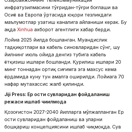
инфратузилмасини тўғридан-тўғри боғлаши ва
Осиё ва Европа ўртасида юқори тезликдаги
маълумотлар узатиш каналига айланиши керак. Бу
ҳақда
Xinhua
ахборот агентлиги хабар берди.
Лойиҳа 2025 йилда бошланган. Муҳандислик
тадқиқотлари ва кабель синовларидан сўнг, шу
йилнинг июль ойида денгиз тубига кабель
ётқизиш ишлари бошланди. Қурилиш ишлари 20
минг тоннадан ортиқ сиғимга эга махсус кема
ёрдамида куну тун амалга оширилди. Лойиҳага 70
нафар мутахассис жалб қилинди.
Jiji Press: Ер ости сувларидан фойдаланиш
режаси ишлаб чиқилмоқда
Қозоғистон 2027-2040 йилларга мўлжалланган Ер
ости сувларидан фойдаланиш ва уларни
бошқариш концепциясини ишлаб чиқмоқда. Сув