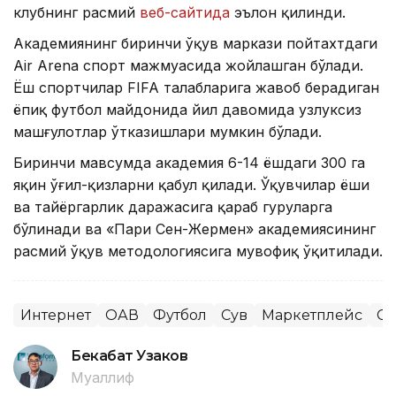
клубнинг расмий
веб-сайтида
эълон қилинди.
Академиянинг биринчи ўқув маркази пойтахтдаги
Air Arena спорт мажмуасида жойлашган бўлади.
Ёш спортчилар FIFA талабларига жавоб берадиган
ёпиқ футбол майдонида йил давомида узлуксиз
машғулотлар ўтказишлари мумкин бўлади.
Биринчи мавсумда академия 6-14 ёшдаги 300 га
яқин ўғил-қизларни қабул қилади. Ўқувчилар ёши
ва тайёргарлик даражасига қараб гуруҳларга
бўлинади ва «Пари Сен-Жермен» академиясининг
расмий ўқув методологиясига мувофиқ ўқитилади.
Интернет
ОАВ
Футбол
Сув
Маркетплейс
Сп
Бекабат Узаков
Муаллиф