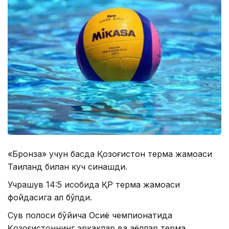
«Бронза» учун баҳсда Қозоғистон терма жамоаси
Таиланд билан куч синашди.
Учрашув 14:5 ҳисобида ҚР терма жамоаси
фойдасига ҳал бўлди.
Сув полоси бўйича Осиё чемпионатида
Қозоғистоннинг эркаклар ва аёллар терма