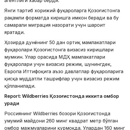
агентлиги хабар берди.
Янги тартиб хорижий фуқароларга Қозоғистонга
рақамли форматда киришга имкон беради ва бу
самарали миграция назорати учун шароит
яратади.
Ҳозирда дунёнинг 50 дан ортиқ мамлакатлари
фуқаролари Қозоғистонга визасиз киришлари
мумкин. Улар орасида МДҲ мамлакатлари
фуқаролари учун визасиз режим, шунингдек,
Европа Иттифоқига аъзо давлатлар фуқароларига
қисқа муддатли ташрифлар учун визасиз режим
қўлланилади.
Report: Wildberries Қозоғистонда иккита омбор
қуради
Россиянинг Wildberries бозори Қозоғистонда
умумий майдони 260 минг квадрат метр бўлган
омбор мажмуаларини қурмоқда. Улардан 160 минг