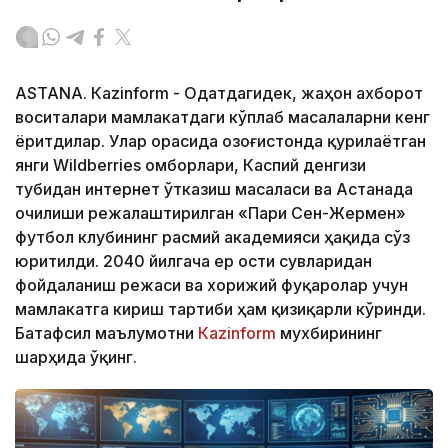
ASTANА. Кazinform - Одатдагидек, жаҳон ахборот
воситалари мамлакатдаги кўплаб масалаларни кенг
ёритдилар. Улар орасида Қозоғистонда қурилаётган
янги Wildberries омборлари, Каспий денгизи
тубидан интернет ўтказиш масаласи ва Астанада
очилиши режалаштирилган «Пари Сен-Жермен»
футбол клубининг расмий академияси ҳақида сўз
юритилди. 2040 йилгача ер ости сувларидан
фойдаланиш режаси ва хорижий фуқаролар учун
мамлакатга кириш тартиби ҳам қизиқарли кўринди.
Батафсил маълумотни
Кazinform
мухбирининг
шарҳида ўқинг.