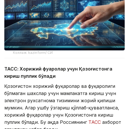
Коллаж: kazinform/ СИ
ТАСС: Хорижий фуқаролар учун Қозоғистонга
кириш пуллик бўлади
Қозоғистон хорижий фуқаролар ва фуқаролиги
бўлмаган шахслар учун мамлакатга кириш учун
электрон рухсатнома тизимини жорий қилиши
мумкин. Агар ушбу ўзгариш қўллаб-қувватланса,
хорижий фуқаролар учун Қозоғистонга кириш
пуллик бўлади. Бу ҳақда Россиянинг
ТАСС
ахборот