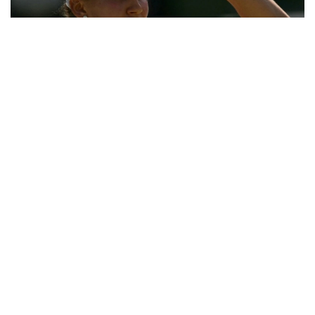
Фото: ҚТФ
Қозоғистонлик теннисчи учинчи босқичда
дунёнинг 31-ракеткаси, америкалик Энн Лига
қарши ўз маҳоратини намойиш этди.
Бу икки спортчи ўртасидаги биринчи учрашув
эди.
Биринчи сетда Елена дарҳол 2:0, 4:1 ҳисобида
олдинга чиқиб олди. Кейин америкалик теннисчи
ҳисобни қисқартирди, аммо Рибакина ўз мақсадига
эришди — 6:2.