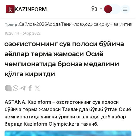
KAZINFORM
ЎЗ
Сайлов-2026
Ақорда
Тайинлов
Ҳодиса
Қонун ва интизо
Тренд:
18:20, 14 Ноябр 2022
Қозоғистоннинг сув полоси бўйича
аёллар терма жамоаси Осиё
чемпионатида бронза медалини
қўлга киритди
ASTANA. Кazinform – Қозоғистоннинг сув полоси
бўйича терма жамоаси Таиландда бўлиб ўтган Осиё
чемпионатида учинчи ўринни эгаллади, деб хабар
беради Кazinform Оlympic.kzга таяниб.