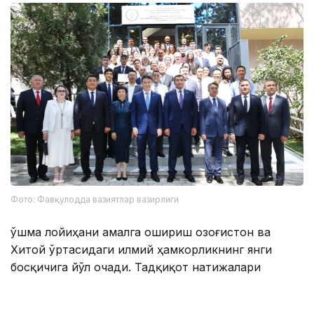
Фото: Фавқулодда вазиятлар вазирлиги
Қўшма лойиҳани амалга ошириш Қозоғистон ва
Хитой ўртасидаги илмий ҳамкорликнинг янги
босқичига йўл очади. Тадқиқот натижалари
сейсмик фаолликни мониторинг қилиш ва
башорат қилишнинг замонавий усулларини