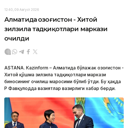
12:40, 09 Август 2026
Алматида Қозоғистон - Хитой
зилзила тадқиқотлари маркази
очилди
ASTANА. Кazinform – Алматида бўлажак Қозоғистон -
Хитой қўшма зилзила тадқиқотлари маркази
биносининг очилиш маросими бўлиб ўтди. Бу ҳақда
ҚР Фавқулодда вазиятлар вазирлиги хабар берди.