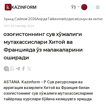
KAZINFORM
ЎЗ
Сайлов-2026
Ақорда
Тайинлов
Ҳодиса
Қонун ва интизо
Тренд:
13:11, 26 Сентябр 2024
Қозоғистоннинг сув хўжалиги
мутахассислари Хитой ва
Францияда ўз малакаларини
оширади
ASTANA. Kazinform – ҚР Сув ресурслари ва
ирригация вазирлиги Хитой ва Франция билан
Қозоғистоннинг сув хўжалиги мутахассисларини
тайёрлаш курслари бўйича келишувга эришди.