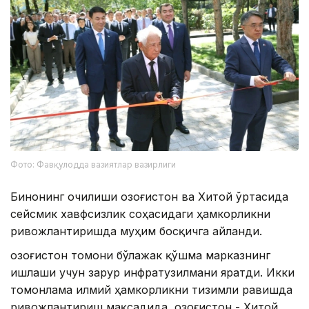
Фото: Фавқулодда вазиятлар вазирлиги
Бинонинг очилиши Қозоғистон ва Хитой ўртасида
сейсмик хавфсизлик соҳасидаги ҳамкорликни
ривожлантиришда муҳим босқичга айланди.
Қозоғистон томони бўлажак қўшма марказнинг
ишлаши учун зарур инфратузилмани яратди. Икки
томонлама илмий ҳамкорликни тизимли равишда
ривожлантириш мақсадида, Қозоғистон - Хитой