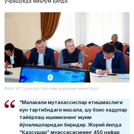
учрашувда маълум қилди.
Фото: ҚР Су ресурстары және ирригация министрлігі
“Малакали мутахассислар етишмаслиги
кун тартибидаги масала, шу боис кадрлар
тайёрлаш ишимизнинг муҳим
йўналишларидан биридир. Жорий йилда
“Қазсушар” муассасасининг 450 нафар