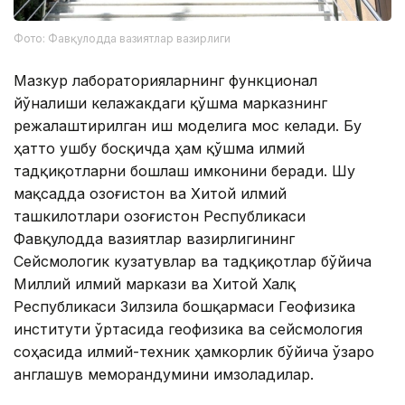
Фото: Фавқулодда вазиятлар вазирлиги
Мазкур лабораторияларнинг функционал
йўналиши келажакдаги қўшма марказнинг
режалаштирилган иш моделига мос келади. Бу
ҳатто ушбу босқичда ҳам қўшма илмий
тадқиқотларни бошлаш имконини беради. Шу
мақсадда Қозоғистон ва Хитой илмий
ташкилотлари Қозоғистон Республикаси
Фавқулодда вазиятлар вазирлигининг
Сейсмологик кузатувлар ва тадқиқотлар бўйича
Миллий илмий маркази ва Хитой Халқ
Республикаси Зилзила бошқармаси Геофизика
институти ўртасида геофизика ва сейсмология
соҳасида илмий-техник ҳамкорлик бўйича ўзаро
англашув меморандумини имзоладилар.