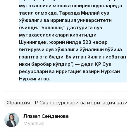
мутахассиси малака ошириш курсларида
таҳсил олмоқда. Таразда Миллий сув
хўжалиги ва ирригация университети
очилди. “Болашақ” дастурига сув
мутахассисликлари киритилди.
Шунингдек, жорий йилда 523 нафар
битирувчи сув хўжалиги йўналиши бўйича
грантга эга бўлди. Бу ўтган йилга нисбатан
икки баробар кўпдир”, — деди ҚР Сув
ресурслари ва ирригация вазири Нуржан
Нуржигитов.
Франция
ҚР Сув ресурслари ва ирригация вази
Ляззат Сейданова
Муаллиф