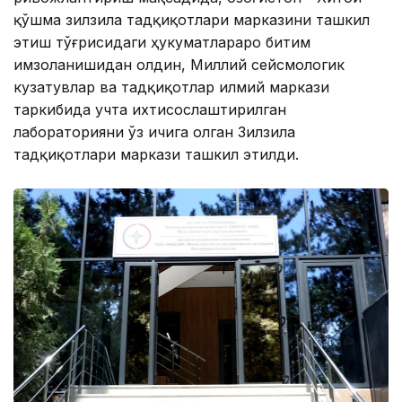
қўшма зилзила тадқиқотлари марказини ташкил
этиш тўғрисидаги ҳукуматлараро битим
имзоланишидан олдин, Миллий сейсмологик
кузатувлар ва тадқиқотлар илмий маркази
таркибида учта ихтисослаштирилган
лабораторияни ўз ичига олган Зилзила
тадқиқотлари маркази ташкил этилди.