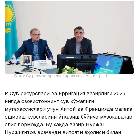
Фото: Су ресурстары және ирригация министрлігі
ҚР Сув ресурслари ва ирригация вазирлиги 2025
йилда Қозоғистоннинг сув хўжалиги
мутахассислари учун Хитой ва Францияда малака
ошириш курсларини ўтказиш бўйича музокаралар
олиб бормоқда. Бу ҳақда вазир Нуржан
Нуржигитов Қарағанди вилояти аҳолиси билан