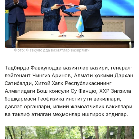
Фото: Фавқулодда вазиятлар вазирлиги
Тадбирда Фавқулодда вазиятлар вазири, генерал-
лейтенант Чингиз Аринов, Алмати ҳокими Дархан
Сатибалди, Хитой Халқ Республикасининг
Алматидаги Бош консули Су Фанцю, ХХР Зилзила
бошқармаси Геофизика институти вакиллари,
давлат органлари, илмий жамоатчилик вакиллари
ва таклиф этилган меҳмонлар иштирок этдилар.