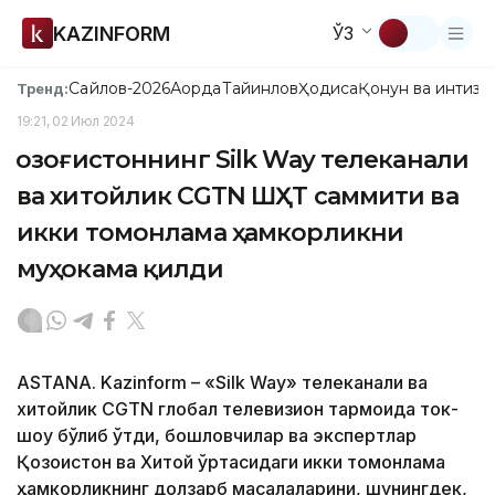
KAZINFORM
ЎЗ
Сайлов-2026
Ақорда
Тайинлов
Ҳодиса
Қонун ва интизо
Тренд:
19:21, 02 Июл 2024
Қозоғистоннинг Silk Way телеканали
ва хитойлик CGTN ШҲТ саммити ва
икки томонлама ҳамкорликни
муҳокама қилди
ASTANA. Kazinform – «Silk Way» телеканали ва
хитойлик CGTN глобал телевизион тармоғида ток-
шоу бўлиб ўтди, бошловчилар ва экспертлар
Қозоғистон ва Хитой ўртасидаги икки томонлама
ҳамкорликнинг долзарб масалаларини, шунингдек,