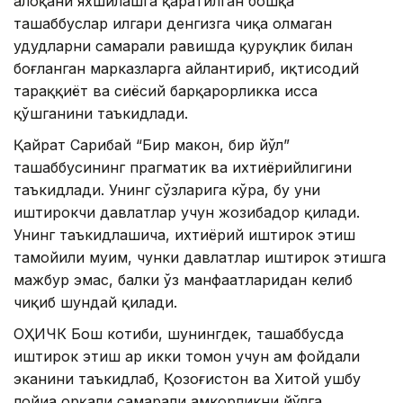
алоқани яхшилашга қаратилган бошқа
ташаббуслар илгари денгизга чиқа олмаган
ҳудудларни самарали равишда қуруқлик билан
боғланган марказларга айлантириб, иқтисодий
тараққиёт ва сиёсий барқарорликка ҳисса
қўшганини таъкидлади.
Қайрат Сарибай “Бир макон, бир йўл”
ташаббусининг прагматик ва ихтиёрийлигини
таъкидлади. Унинг сўзларига кўра, бу уни
иштирокчи давлатлар учун жозибадор қилади.
Унинг таъкидлашича, ихтиёрий иштирок этиш
тамойили муҳим, чунки давлатлар иштирок этишга
мажбур эмас, балки ўз манфаатларидан келиб
чиқиб шундай қилади.
ОҲИЧК Бош котиби, шунингдек, ташаббусда
иштирок этиш ҳар икки томон учун ҳам фойдали
эканини таъкидлаб, Қозоғистон ва Хитой ушбу
лойиҳа орқали самарали ҳамкорликни йўлга