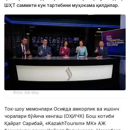
ШҲТ саммити кун тартибини муҳокама қилдилар.
Фото: Silk Way
Ток-шоу меҳмонлари Осиёда ҳамкорлик ва ишонч
чоралари бўйича кенгаш (ОҲИЧК) Бош котиби
Қайрат Сарибай, «KazakhTourism» МК» АЖ