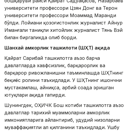
бошқаруви раиси Қайрат Садуақасов, Назарбаев
университети профессори Цзян Донг ва Теҳрон
университети профессори Моҳаммад Маранди
бўлди. Лойиҳани қозоғистонлик журналист Айнур
Иманғали таниқли хитойлик журналист Тянь Вэй
билан биргаликда олиб борди.
Шанхай ҳамкорлик ташкилоти (ШҲТ) ҳақида
Қайрат Сарибай ташкилотга аъзо барча
давлатларда хавфсизлик, барқарорлик ва
барқарор ривожланишни таъминлашда ШҲТнинг
беқиёс ролини таъкидлади. У ШҲТнинг ишончни
мустаҳкамлаш, айниқса, ҳарбий соҳада эришган
ютуқлари ҳақида гапирди.
Шунингдек, ОҲИЧК Бош котиби ташкилотга аъзо
давлатлар тарихий муаммоларни ҳамкорлик
имкониятларига айлантириб, ҳудудий низоларни
муваффақиятли ҳал қилганини таъкидлади. Ушбу