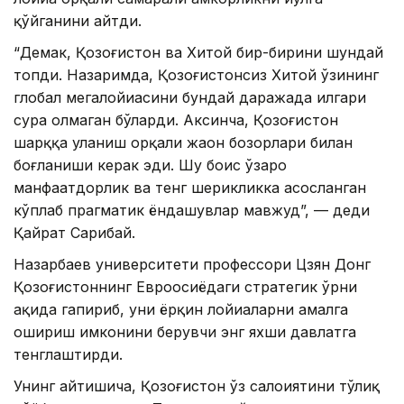
қўйганини айтди.
“Демак, Қозоғистон ва Хитой бир-бирини шундай
топди. Назаримда, Қозоғистонсиз Хитой ўзининг
глобал мегалойиҳасини бундай даражада илгари
сура олмаган бўларди. Аксинча, Қозоғистон
шарққа уланиш орқали жаҳон бозорлари билан
боғланиши керак эди. Шу боис ўзаро
манфаатдорлик ва тенг шерикликка асосланган
кўплаб прагматик ёндашувлар мавжуд”, — деди
Қайрат Сарибай.
Назарбаев университети профессори Цзян Донг
Қозоғистоннинг Евроосиёдаги стратегик ўрни
ҳақида гапириб, уни ёрқин лойиҳаларни амалга
ошириш имконини берувчи энг яхши давлатга
тенглаштирди.
Унинг айтишича, Қозоғистон ўз салоҳиятини тўлиқ