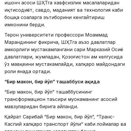
ишонч асоси ШҲТга хавфсизлик масалаларидан
иқтисодиёт, савдо, маданият ва технология каби
бошқа соҳаларга эътиборини кенгайтириш
имконини берди.
Теҳрон университети профессори Моҳаммад
Марандининг фикрича, ШҲТга аъзо давлатлар
ҳамкорлиги мустаҳкамлангани сари Марказий Осиё
давлатлари, жумладан, Қозоғистон ҳам келгусида
ўз мавқеини мустаҳкамлайди, халқаро майдондаги
роли янада ортади.
“Бир
макон, бир йўл” ташаббуси ҳақида
“Бир макон, бир йўл” ташаббусининг
трансформацион таъсири муҳокаманинг асосий
мавзуларидан бирига айланди.
Қайрат Сарибай “Бир макон, бир йўл”, “Транс-
Каспий халқаро транспорт йўли” каби лойиҳалар ва