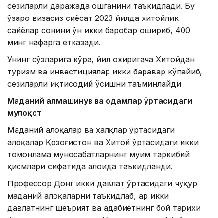
сезиларли даражада ошганини таъкидлади. Бу
ўзаро визасиз сиёсат 2023 йилда хитойлик
сайёҳлар сонини ўн икки баробар ошириб, 400
минг нафарга етказади.
Унинг сўзларига кўра, йил охиригача Хитойдан
туризм ва инвестициялар икки баравар кўпайиб,
сезиларли иқтисодий ўсишни таъминлайди.
Маданий алмашинув ва одамлар ўртасидаги
мулоқот
Маданий алоқалар ва халқлар ўртасидаги
алоқалар Қозоғистон ва Хитой ўртасидаги икки
томонлама муносабатларнинг муҳим таркибий
қисмлари сифатида алоҳида таъкидланди.
Профессор Донг икки давлат ўртасидаги чуқур
маданий алоқаларни таъкидлаб, ҳар икки
давлатнинг шеърият ва адабиётнинг бой тарихи