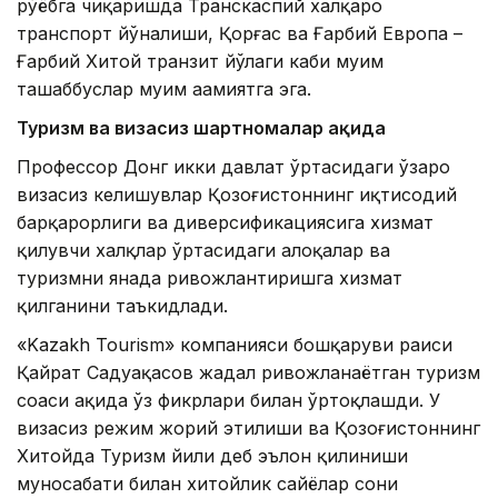
рўёбга чиқаришда Транскаспий халқаро
транспорт йўналиши, Қорғас ва Ғарбий Европа –
Ғарбий Хитой транзит йўлаги каби муҳим
ташаббуслар муҳим аҳамиятга эга.
Туризм ва визасиз шартномалар ҳақида
Профессор Донг икки давлат ўртасидаги ўзаро
визасиз келишувлар Қозоғистоннинг иқтисодий
барқарорлиги ва диверсификациясига хизмат
қилувчи халқлар ўртасидаги алоқалар ва
туризмни янада ривожлантиришга хизмат
қилганини таъкидлади.
«Kazakh Tourism» компанияси бошқаруви раиси
Қайрат Садуақасов жадал ривожланаётган туризм
соҳаси ҳақида ўз фикрлари билан ўртоқлашди. У
визасиз режим жорий этилиши ва Қозоғистоннинг
Хитойда Туризм йили деб эълон қилиниши
муносабати билан хитойлик сайёҳлар сони