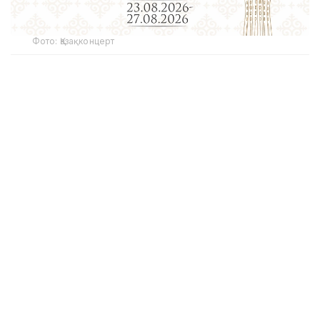
Фото: Қазақконцерт
Танлов Қозоғистон Республикаси Маданият ва
ахборот вазирлиги кўмагида Марказий концерт
залида ташкил этилади. Шунингдек, шу кунларда
Халқаро аккордеончилар конфедерацияси
(Confédération Internationale des Accordéonistes,
CIA) делегатларининг 156-конгресси ҳам бўлиб
ўтади.
«Coupe Mondiale» – баян ва аккордеон санъати
соҳасидаги дунёдаги энг нуфузли ва қадимий
халқаро танловлардан бири ҳисобланади. Илк бор
1938 йилда ташкил этилган ушбу мусобақа бугунги
кунда дунёнинг турли бурчакларидан энг яхши
ижрочиларни бирлаштирадиган профессионал