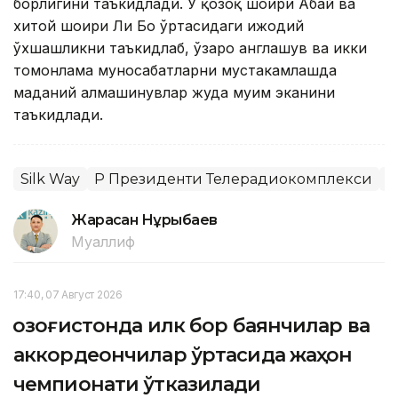
борлигини таъкидлади. У қозоқ шоири Абай ва
хитой шоири Ли Бо ўртасидаги ижодий
ўхшашликни таъкидлаб, ўзаро англашув ва икки
томонлама муносабатларни мустаҳкамлашда
маданий алмашинувлар жуда муҳим эканини
таъкидлади.
Silk Way
ҚР Президенти Телерадиокомплекси
Б
Жарасқан Нұрыбаев
Муаллиф
17:40, 07 Август 2026
Қозоғистонда илк бор баянчилар ва
аккордеончилар ўртасида жаҳон
чемпионати ўтказилади