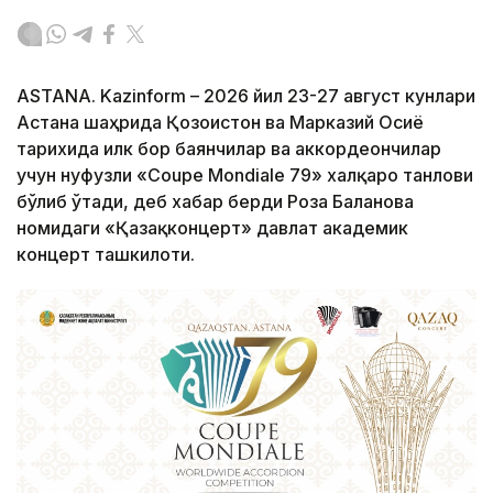
ASTANA. Kazinform – 2026 йил 23-27 август кунлари
Астана шаҳрида Қозоғистон ва Марказий Осиё
тарихида илк бор баянчилар ва аккордеончилар
учун нуфузли «Coupe Mondiale 79» халқаро танлови
бўлиб ўтади, деб хабар берди Роза Бағланова
номидаги «Қазақконцерт» давлат академик
концерт ташкилоти.