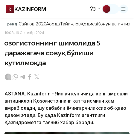
KAZINFORM
ЎЗ
Сайлов-2026
Ақорда
Тайинлов
Ҳодиса
Қонун ва интизо
Тренд:
19:08, 16 Сентябр 2024
Қозоғистоннинг шимолида 5
даражагача совуқ бўлиши
кутилмоқда
ASTANA. Kazinform - Яқин уч кун ичида кенг қамровли
антициклон Қозоғистоннинг катта қисмини ҳам
қамраб олади, шу сабабли ёғингарчиликсиз об-ҳаво
давом этади. Бу ҳақда Kazinform агентлиги
Қазгидрометга таяниб хабар беради.