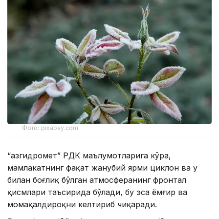
Фото: pixabay.com
“Қазгидромет” РДК маълумотларига кўра,
мамлакатнинг фақат жанубий ярми циклон ва у
билан боғлиқ бўлган атмосферанинг фронтал
қисмлари таъсирида бўлади, бу эса ёмғир ва
момақалдироқни келтириб чиқаради.