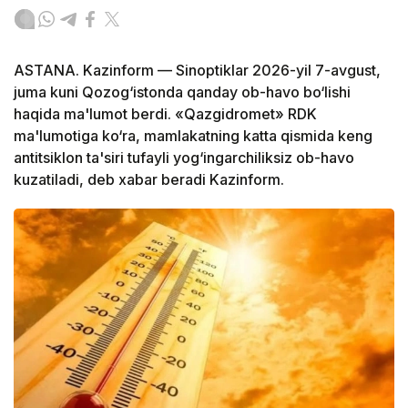
ASTANA. Kazinform — Sinoptiklar 2026-yil 7-avgust,
juma kuni Qozog‘istonda qanday ob-havo bo‘lishi
haqida ma'lumot berdi. «Qazgidromet» RDK
ma'lumotiga ko‘ra, mamlakatning katta qismida keng
antitsiklon ta'siri tufayli yog‘ingarchiliksiz ob-havo
kuzatiladi, deb xabar beradi Kazinform.