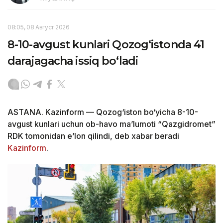
08:05, 08 Август 2026
8-10-avgust kunlari Qozog‘istonda 41
darajagacha issiq bo‘ladi
ASTANA. Kazinform — Qozog‘iston bo‘yicha 8-10-
avgust kunlari uchun ob-havo ma’lumoti “Qazgidromet”
RDK tomonidan e’lon qilindi, deb xabar beradi
Kazinform
.