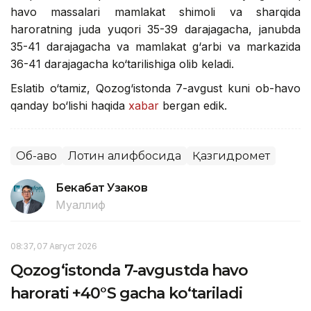
havo massalari mamlakat shimoli va sharqida
haroratning juda yuqori 35-39 darajagacha, janubda
35-41 darajagacha va mamlakat g‘arbi va markazida
36-41 darajagacha ko‘tarilishiga olib keladi.
Eslatib o‘tamiz, Qozog‘istonda 7-avgust kuni ob-havo
qanday bo‘lishi haqida
xabar
bergan edik.
Об-ҳаво
Лотин алифбосида
Қазгидромет
Бекабат Узаков
Муаллиф
08:37, 07 Август 2026
Qozog‘istonda 7-avgustda havo
harorati +40°S gacha ko‘tariladi