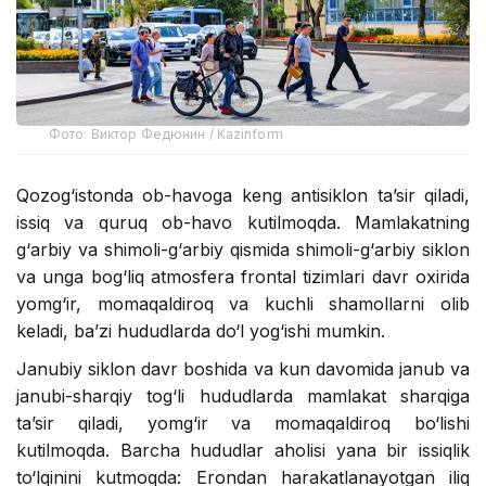
Фото: Виктор Федюнин / Kazinform
Qozog‘istonda ob-havoga keng antisiklon ta’sir qiladi,
issiq va quruq ob-havo kutilmoqda. Mamlakatning
g‘arbiy va shimoli-g‘arbiy qismida shimoli-g‘arbiy siklon
va unga bog‘liq atmosfera frontal tizimlari davr oxirida
yomg‘ir, momaqaldiroq va kuchli shamollarni olib
keladi, ba’zi hududlarda do‘l yog‘ishi mumkin.
Janubiy siklon davr boshida va kun davomida janub va
janubi-sharqiy tog‘li hududlarda mamlakat sharqiga
ta’sir qiladi, yomg‘ir va momaqaldiroq bo‘lishi
kutilmoqda. Barcha hududlar aholisi yana bir issiqlik
to‘lqinini kutmoqda: Erondan harakatlanayotgan iliq