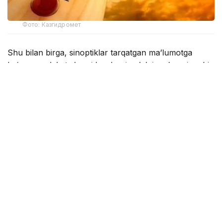
Фото: Казгидромет
Shu bilan birga, sinoptiklar tarqatgan ma’lumotga
ko‘ra, mamlakat sharqida, shuningdek janub va janubi-
sharqning tog‘li hududlarida momaqaldiroq bilan
yomg‘ir yog‘ishi kutilmoqda.
“Sharqiy hududlarda ayrim joylarda kuchli
yomg‘ir yog‘adi, do‘l yog‘ishi ham istisno
etilmaydi”, — deyiladi «Qazgidromet» matbuot
xizmati xabarida.
Bundan tashqari, respublika bo‘ylab shamol kuchayishi
kutilmoqda. Janubiy hududlarda chang to‘zonlari
kuzatilishi mumkin. G‘arb va shimoliy hududlarda esa
kechasi va ertalab ayrim joylarda tuman tushishi
ehtimoli bor.