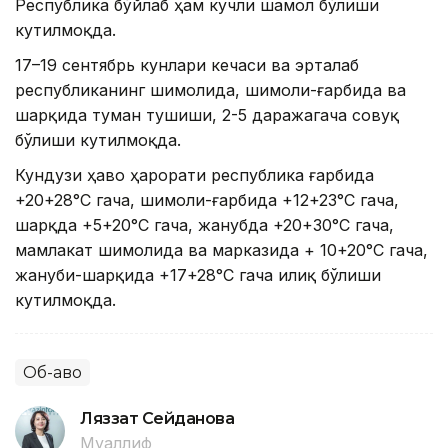
Республика бўйлаб ҳам кучли шамол бўлиши
кутилмоқда.
17–19 сентябрь кунлари кечаси ва эрталаб
республиканинг шимолида, шимоли-ғарбида ва
шарқида туман тушиши, 2-5 даражагача совуқ
бўлиши кутилмоқда.
Кундузи ҳаво ҳарорати республика ғарбида
+20+28°С гача, шимоли-ғарбида +12+23°С гача,
шарқда +5+20°С гача, жанубда +20+30°С гача,
мамлакат шимолида ва марказида + 10+20°С гача,
жануби-шарқида +17+28°С гача илиқ бўлиши
кутилмоқда.
Об-ҳаво
Ляззат Сейданова
Муаллиф