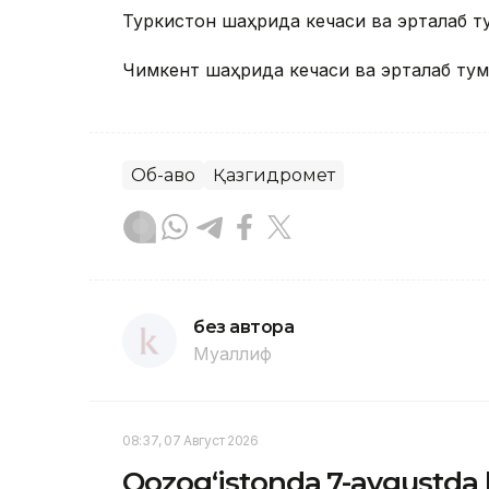
Туркистон шаҳрида кечаси ва эрталаб т
Чимкент шаҳрида кечаси ва эрталаб ту
Об-ҳаво
Қазгидромет
без автора
Муаллиф
08:37, 07 Август 2026
Qozog‘istonda 7-avgustda 