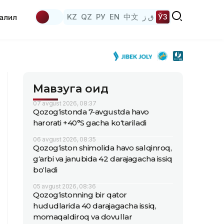
KZ
QZ
РУ
EN
中文
ق ز
ЎЗ
аҳлил
Мавзуга оид
07 avgust 2026, 08:37
Qozog‘istonda 7-avgustda havo
harorati +40°S gacha ko‘tariladi
06 avgust 2026, 08:35
Qozog‘iston shimolida havo salqinroq,
g‘arbi va janubida 42 darajagacha issiq
bo‘ladi
05 avgust 2026, 08:36
Qozog‘istonning bir qator
hududlarida 40 darajagacha issiq,
momaqaldiroq va dovullar