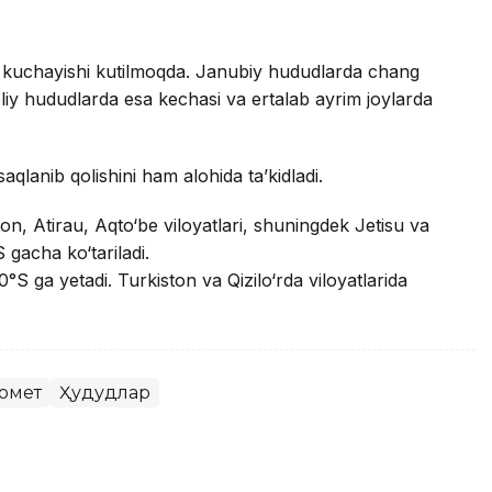
 kuchayishi kutilmoqda. Janubiy hududlarda chang
oliy hududlarda esa kechasi va ertalab ayrim joylarda
saqlanib qolishini ham alohida ta’kidladi.
n, Atirau, Aqto‘be viloyatlari, shuningdek Jetisu va
 gacha ko‘tariladi.
°S ga yetadi. Turkiston va Qizilo‘rda viloyatlarida
омет
Ҳудудлар