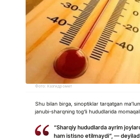
Фото: Казгидромет
Shu bilan birga, sinoptiklar tarqatgan ma’l
janubi-sharqning tog‘li hududlarida momaqald
“Sharqiy hududlarda ayrim joylard
ham istisno etilmaydi”, — deyil