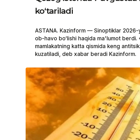
ko‘tariladi
ASTANA. Kazinform — Sinoptiklar 2026-y
ob-havo bo‘lishi haqida ma'lumot berdi.
mamlakatning katta qismida keng antitsikl
kuzatiladi, deb xabar beradi Kazinform.