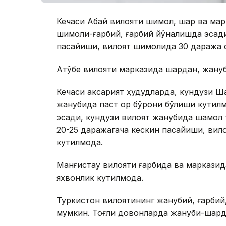
Кечаси Абай вилояти шимол, шарқ ва мар
шимоли-ғарбий, ғарбий йўналишда эсади
пасайиши, вилоят шимолида 30 даража с
Ақтўбе вилояти марказида шарқдан, жану
Кечаси аксарият ҳудудларда, кундузи Ша
жанубида паст қор бўрони бўлиши кутил
эсади, кундузи вилоят жанубида шамол т
20-25 даражагача кескин пасайиши, вил
кутилмоқда.
Манғистау вилояти ғарбида ва марказида
яхвонлик кутилмоқда.
Туркистон вилоятининг жанубий, ғарбий
мумкин. Тоғли довонларда жануби-шарқд