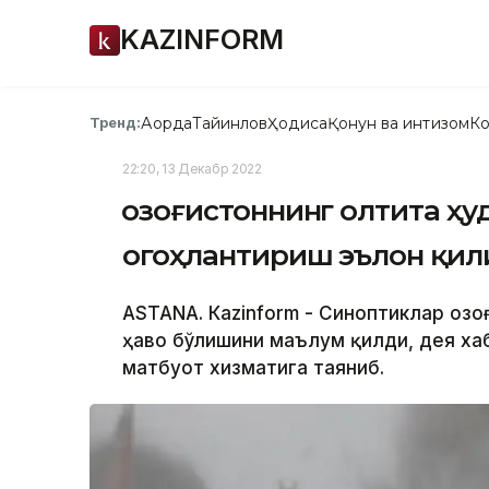
KAZINFORM
Ақорда
Тайинлов
Ҳодиса
Қонун ва интизом
Ко
Тренд:
22:20, 13 Декабр 2022
Қозоғистоннинг олтита ҳу
огоҳлантириш эълон қи
ASTANA. Кazinform - Синоптиклар Қоз
ҳаво бўлишини маълум қилди, дея ха
матбуот хизматига таяниб.