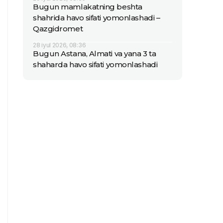
Bugun mamlakatning beshta
shahrida havo sifati yomonlashadi –
Qazgidromet
28 iyul 2026, 08:36
Bugun Astana, Almati va yana 3 ta
shaharda havo sifati yomonlashadi