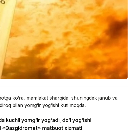
umotga ko‘ra, mamlakat sharqida, shuningdek janub va
iroq bilan yomg‘ir yog‘ishi kutilmoqda.
a kuchli yomg‘ir yog‘adi, do‘l yog‘ishi
adi «Qazgidromet» matbuot xizmati