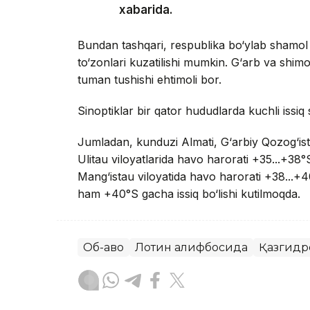
xabarida.
Bundan tashqari, respublika bo‘ylab shamol
to‘zonlari kuzatilishi mumkin. G‘arb va shim
tuman tushishi ehtimoli bor.
Sinoptiklar bir qator hududlarda kuchli issiq 
Jumladan, kunduzi Almati, G‘arbiy Qozog‘isto
Ulitau viloyatlarida havo harorati +35...+38°S
Mang‘istau viloyatida havo harorati +38...+40
ham +40°S gacha issiq bo‘lishi kutilmoqda.
Об-ҳаво
Лотин алифбосида
Қазгидр