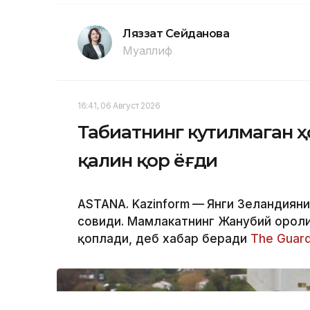
Ляззат Сейданова
Муаллиф
16:41, 06 Август 2026
Табиатнинг кутилмаган ҳ
қалин қор ёғди
ASTANA. Kazinform
—
Янги Зеландияни
совиди. Мамлакатнинг Жанубий ороли
қоплади, деб хабар беради
The Guard