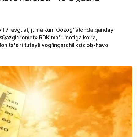
il 7-avgust, juma kuni Qozog‘istonda qanday
 «Qazgidromet» RDK ma'lumotiga ko‘ra,
on ta'siri tufayli yog‘ingarchiliksiz ob-havo