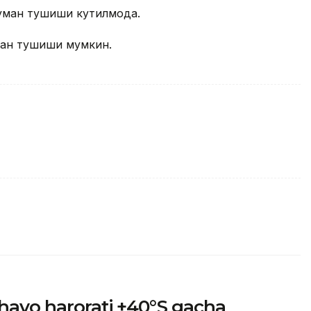
уман тушиши кутилмоқда.
ман тушиши мумкин.
havo harorati +40°S gacha