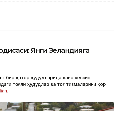
одисаси: Янги Зеландияга
нг бир қатор ҳудудларида ҳаво кескин
даги тоғли ҳудудлар ва тоғ тизмаларини қор
ian.