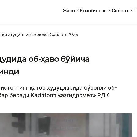
Жаҳон
Қозоғистон
Сиёсат
Т
нституциявий ислоҳот
Сайлов-2026
дудида об-ҳаво бўйича
линди
оғистоннинг қатор ҳудудларида бўронли об-
бар беради Kazinform «Қазгидромет» РДК