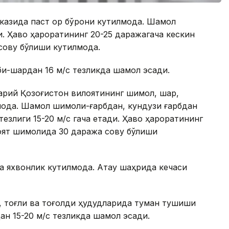
казида паст қор бўрони кутилмоқда. Шамол
. Ҳаво ҳароратининг 20-25 даражагача кескин
овуқ бўлиши кутилмоқда.
би-шарқдан 16 м/с тезликда шамол эсади.
рқий Қозоғистон вилоятининг шимол, шарқ,
моқда. Шамол шимоли-ғарбдан, кундузи ғарбдан
езлиги 15-20 м/с гача етади. Ҳаво ҳароратининг
оят шимолида 30 даража совуқ бўлиши
 яхвонлик кутилмоқда. Ақтау шаҳрида кечаси
, тоғли ва тоғолди ҳудудларида туман тушиши
ан 15-20 м/с тезликда шамол эсади.