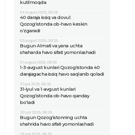
kutilmoqda
04 avgust 2026, 08:36
40 daraja issiq va dovul:
Qozog‘istonda ob-havo keskin
o‘zgaradi
03 avgust 2026, 08:35
Bugun Almati va yana uchta
shaharda havo sifati yomonlashadi
01 avgust 2026, 08:35
1-3-avgust kunlari Qozog‘istonda 40
darajagacha issiq havo saqlanib qoladi
31 iyul 2026, 08:35
31-iyul va 1-avgust kunlari
Qozog‘istonda ob-havo qanday
bo‘ladi
30 iyul 2026, 08:35
Bugun Qozog‘istonning uchta
shahrida havo sifati yomonlashadi
29 iyul 2026, 08:35