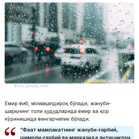
Фото: pexels.com
Ёмғир ёғиб, момақалдироқ бўлади, жануби-
шарқнинг тоғли ҳудудларида ёмғир ва қор
кўринишида ёғингарчилик бўлади.
“Фақат мамлакатнинг жануби-ғарбий,
шимоли-ғарбий ва марказида антициклон