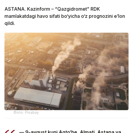
ASTANA. Kazinform – “Qazgidromet” RDK
mamlakatdagi havo sifati bo‘yicha o‘z prognozini e’lon
qildi.
Фото: Pixabay
— 9-avgust kuni Aqto‘be, Almati, Astana va