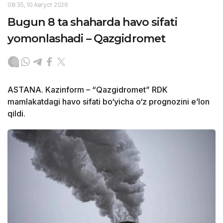
08:35, 10 Август 2026
Bugun 8 ta shaharda havo sifati
yomonlashadi – Qazgidromet
ASTANA. Kazinform – “Qazgidromet” RDK
mamlakatdagi havo sifati bo‘yicha o‘z prognozini e’lon
qildi.