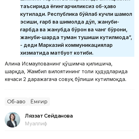
таъсирида ёғингарчиликсиз об-ҳаво
кутилади. Республика бўйлаб кучли шамол
эсиши, ғарб ва шимолда дўл, жануби-
ғарбда ва жанубда бўрон ва чанг бўрони,
жануби-шарқда туман тушиши кутилмоқда”,
- деди Марказий коммуникациялар
хизматида матбуот котиби.
Алина Исмағулованинг қўшимча қилишича,
шарқда, Жамбил вилоятининг тоғли ҳудудларида
кечаси 2 даражагача совуқ бўлиши кутилмоқда.
Об-ҳаво
Ёмғир
Ляззат Сейданова
Муаллиф