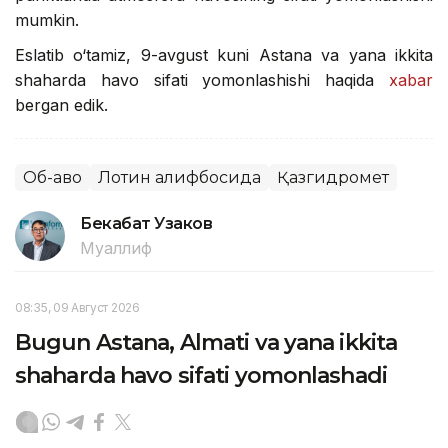
mumkin.
Eslatib o‘tamiz, 9-avgust kuni Astana va yana ikkita
shaharda havo sifati yomonlashishi haqida
xabar
bergan edik.
Об-ҳаво
Лотин алифбосида
Қазгидромет
Бекабат Узаков
Муаллиф
08:35, 09 Август 2026
Bugun Astana, Almati va yana ikkita
shaharda havo sifati yomonlashadi