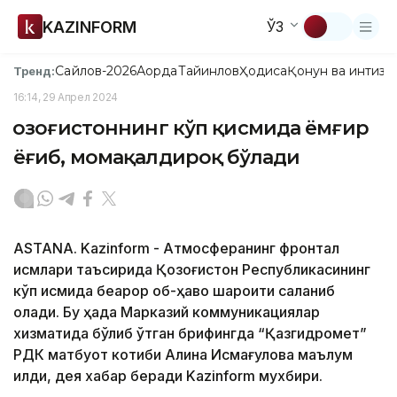
KAZINFORM
ЎЗ
Сайлов-2026
Ақорда
Тайинлов
Ҳодиса
Қонун ва интизо
Тренд:
16:14, 29 Апрел 2024
Қозоғистоннинг кўп қисмида ёмғир
ёғиб, момақалдироқ бўлади
ASTANA. Kazinform - Атмосферанинг фронтал
қисмлари таъсирида Қозоғистон Республикасининг
кўп қисмида беқарор об-ҳаво шароити сақланиб
қолади. Бу ҳақда Марказий коммуникациялар
хизматида бўлиб ўтган брифингда “Қазгидромет”
РДК матбуот котиби Алина Исмағулова маълум
қилди, дея хабар беради Kazinform мухбири.