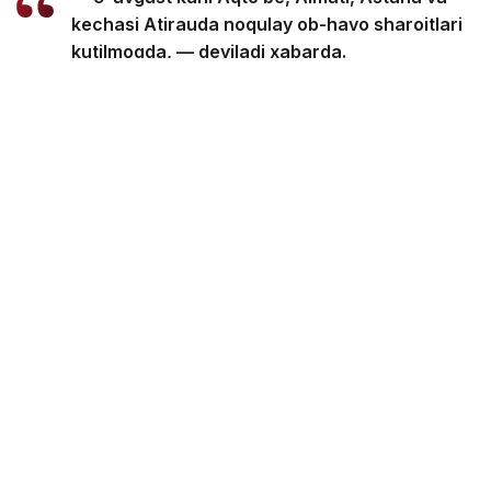
kechasi Atirauda noqulay ob-havo sharoitlari
kutilmoqda, — deyiladi xabarda.
Noqulay ob-havo sharoitlari — bu atmosfera
havosining sirt qatlamida zararli (ifloslantiruvchi)
moddalarning konsentratsiyasiga hissa qo‘shadigan
qisqa muddatli meteorologik omillar (bulutli ob-havo,
yengil shamol, tuman, inversiya) yig‘indisi.
Noqulay ob-havo sharoitlari paytida aholi punktlarida
atmosfera havosining sifati yomonlashishi mumkin.
Eslatib o‘tamiz, 8-10-avgust kunlari Qozog‘istonda 21
darajagacha issiq bo‘lishi haqida
xabar
bergan edik.
Об-ҳаво
Лотин алифбосида
Қазгидромет
Бекабат Узаков
Муаллиф