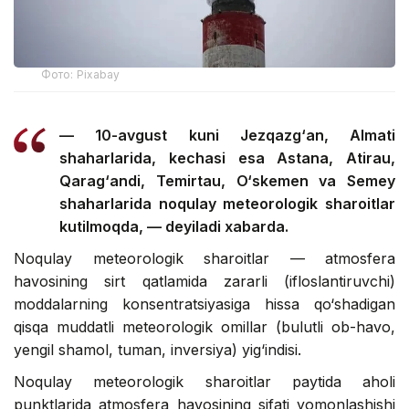
Фото: Pixabay
— 10-avgust kuni Jezqazg‘an, Almati
shaharlarida, kechasi esa Astana, Atirau,
Qarag‘andi, Temirtau, O‘skemen va Semey
shaharlarida noqulay meteorologik sharoitlar
kutilmoqda, — deyiladi xabarda.
Noqulay meteorologik sharoitlar — atmosfera
havosining sirt qatlamida zararli (ifloslantiruvchi)
moddalarning konsentratsiyasiga hissa qo‘shadigan
qisqa muddatli meteorologik omillar (bulutli ob-havo,
yengil shamol, tuman, inversiya) yig‘indisi.
Noqulay meteorologik sharoitlar paytida aholi
punktlarida atmosfera havosining sifati yomonlashishi