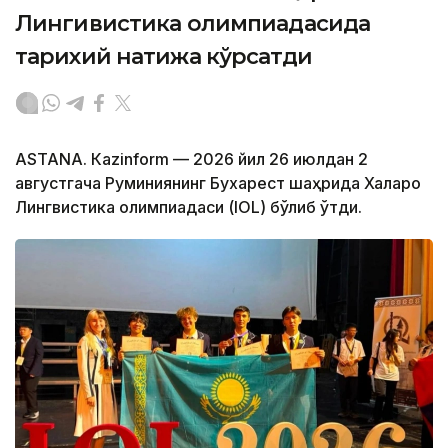
Лингивистика олимпиадасида
тарихий натижа кўрсатди
ASTANА. Кazinform — 2026 йил 26 июлдан 2
августгача Руминиянинг Бухарест шаҳрида Халқаро
Лингвистика олимпиадаси (IOL) бўлиб ўтди.