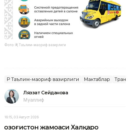
Фото: ҚР Таълим-маориф вазирлиги
ҚР Таълим-маориф вазирлиги
Мактаблар
Транс
Ляззат Сейданова
Муаллиф
16:15, 03 Август 2026
Қозоғистон жамоаси Халқаро