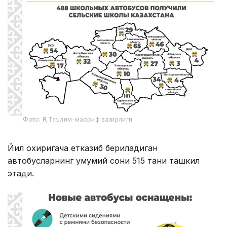
Фото: ҚР Таълим-маориф вазирлиги
Йил охиригача етказиб бериладиган
автобусларнинг умумий сони 515 тани ташкил
этади.