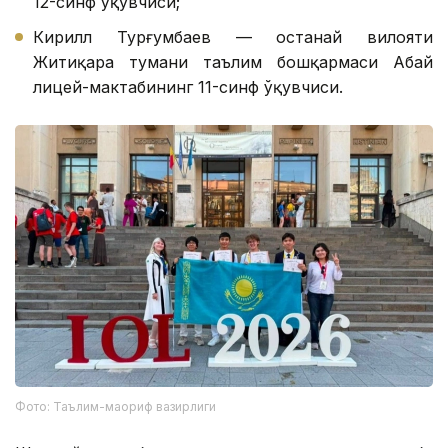
12-синф ўқувчиси;
Кирилл Турғумбаев — Қостанай вилояти
Житиқара тумани таълим бошқармаси Абай
лицей-мактабининг 11-синф ўқувчиси.
Фото: Таълим-маориф вазирлиги