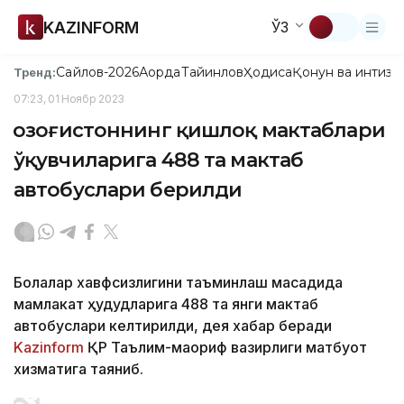
KAZINFORM
ЎЗ
Сайлов-2026
Ақорда
Тайинлов
Ҳодиса
Қонун ва интизо
Тренд:
07:23, 01 Ноябр 2023
Қозоғистоннинг қишлоқ мактаблари
ўқувчиларига 488 та мактаб
автобуслари берилди
Болалар хавфсизлигини таъминлаш мақсадида
мамлакат ҳудудларига 488 та янги мактаб
автобуслари келтирилди, дея хабар беради
Kazinform
ҚР Таълим-маориф вазирлиги матбуот
хизматига таяниб.