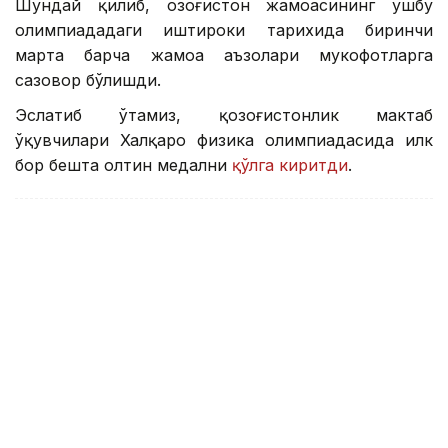
Шундай қилиб, Қозоғистон жамоасининг ушбу
олимпиададаги иштироки тарихида биринчи
марта барча жамоа аъзолари мукофотларга
сазовор бўлишди.
Эслатиб ўтамиз, қозоғистонлик мактаб
ўқувчилари Халқаро физика олимпиадасида илк
бор бешта олтин медални
қўлга киритди
.
Ўқувчилар
ҚР Таълим-маориф вазирлиги
Олим
Бекабат Узаков
Муаллиф
18:17, 31 Июл 2026
Бу йил қарийб 450 минг болага
мактабга тайёргарлик кўришда