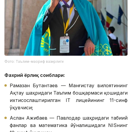
Фото: Таълим-маориф вазирлиги
Фахрий ёрлиқ соҳиблари:
Рамазан Бутантаев — Манғистау вилоятининг
Ақтау шаҳридаги Таълим бошқармаси қошидаги
ихтисослаштирилган IТ лицейининг 11-синф
ўқувчиси;
Аслан Ажибаев — Павлодар шаҳридаги табиий
фанлар ва математика йўналишидаги NISнинг