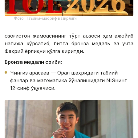
Фото: Таълим-маориф вазирлиги
Қозоғистон жамоасининг тўрт аъзоси ҳам ажойиб
натижа кўрсатиб, битта бронза медаль ва учта
Фахрий ёрлиқни қўлга киритди.
Бронза медали соҳиби:
Чингиз Қарасаев — Орал шаҳридаги табиий
фанлар ва математика йўналишидаги NISнинг
12-синф ўқувчиси.