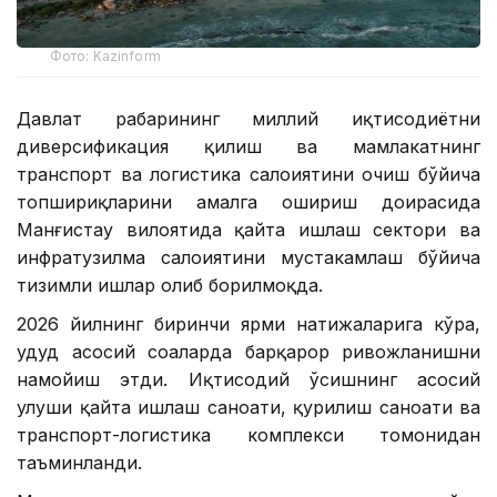
Фото: Kazinform
Давлат раҳбарининг миллий иқтисодиётни
диверсификация қилиш ва мамлакатнинг
транспорт ва логистика салоҳиятини очиш бўйича
топшириқларини амалга ошириш доирасида
Манғистау вилоятида қайта ишлаш сектори ва
инфратузилма салоҳиятини мустаҳкамлаш бўйича
тизимли ишлар олиб борилмоқда.
2026 йилнинг биринчи ярми натижаларига кўра,
ҳудуд асосий соҳаларда барқарор ривожланишни
намойиш этди. Иқтисодий ўсишнинг асосий
улуши қайта ишлаш саноати, қурилиш саноати ва
транспорт-логистика комплекси томонидан
таъминланди.