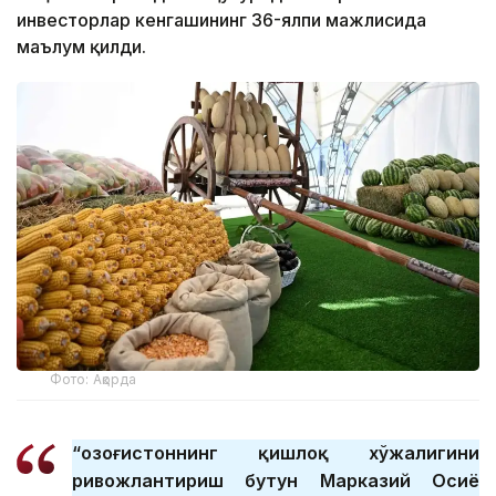
инвесторлар кенгашининг 36-ялпи мажлисида
маълум қилди.
Фото: Ақорда
“Қозоғистоннинг қишлоқ хўжалигини
ривожлантириш бутун Марказий Осиё