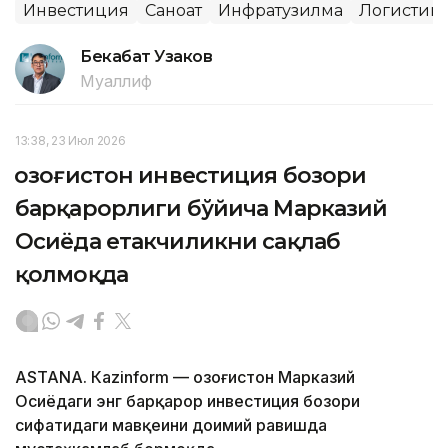
Инвестиция
Саноат
Инфратузилма
Логистик
Бекабат Узаков
Муаллиф
13:38, 23 Июл 2026
Қозоғистон инвестиция бозори
барқарорлиги бўйича Марказий
Осиёда етакчиликни сақлаб
қолмоқда
ASTANА. Кazinform — Қозоғистон Марказий
Осиёдаги энг барқарор инвестиция бозори
сифатидаги мавқеини доимий равишда