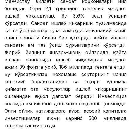
Манғистау вилояти саноат корхоналари йил
бошидан бери 2,1 триллион тенгелик маҳсулот
ишлаб чиқардилар, бу 3,6% реал ўсишни
кўрсатди. Саноат ишлаб чиқариши тузилмасида
катта ўзгаришлар кузатилмоқда: анъанавий қазиб
олиш саноати билан бир қаторда, қайта ишлаш
саноати ҳам тез ўсиш суръатларини кўрсатди.
Жорий йилнинг январь-июнь ойларида қайта
ишлаш саноатида ишлаб чиқарилган маҳсулот
ҳажми 39 фоизга ўсиб, 186 миллиард тенгега етди.
Бу кўрсаткичлар нохомашё секторнинг изчил
кенгайиб бораётганидан ва юқори қўшимча
қийматга эга маҳсулотлар ишлаб чиқаришнинг
ошганидан яққол далолат беради. Инвестиция
соҳасида ҳам ижобий динамика сақланиб қолмоқда.
Олти ойлик натижаларга кўра, асосий капиталга
инвестициялар ҳажми қарийб 500 миллиард
тенгени ташкил этди.