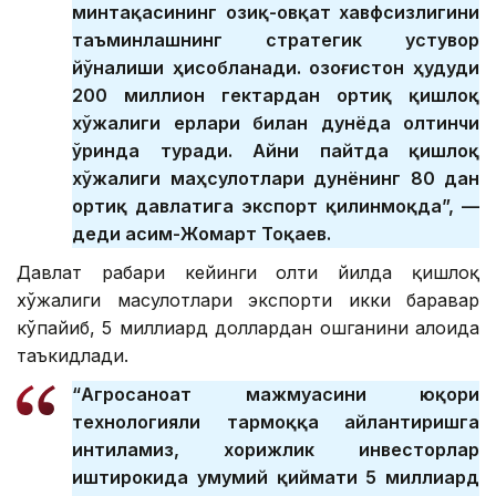
минтақасининг озиқ-овқат хавфсизлигини
таъминлашнинг стратегик устувор
йўналиши ҳисобланади. Қозоғистон ҳудуди
200 миллион гектардан ортиқ қишлоқ
хўжалиги ерлари билан дунёда олтинчи
ўринда туради. Айни пайтда қишлоқ
хўжалиги маҳсулотлари дунёнинг 80 дан
ортиқ давлатига экспорт қилинмоқда”, —
деди Қасим-Жомарт Тоқаев.
Давлат раҳбари кейинги олти йилда қишлоқ
хўжалиги маҳсулотлари экспорти икки баравар
кўпайиб, 5 миллиард доллардан ошганини алоҳида
таъкидлади.
“Агросаноат мажмуасини юқори
технологияли тармоққа айлантиришга
интиламиз, хорижлик инвесторлар
иштирокида умумий қиймати 5 миллиард