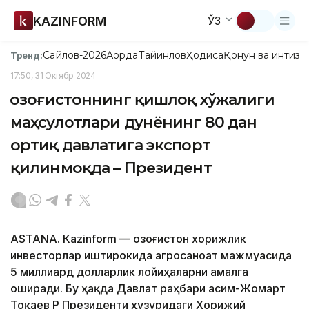
KAZINFORM
ЎЗ
Сайлов-2026
Ақорда
Тайинлов
Ҳодиса
Қонун ва интизо
Тренд:
17:50, 31 Октябр 2024
Қозоғистоннинг қишлоқ хўжалиги
маҳсулотлари дунёнинг 80 дан
ортиқ давлатига экспорт
қилинмоқда – Президент
ASTANА. Кazinform — Қозоғистон хорижлик
инвесторлар иштирокида агросаноат мажмуасида
5 миллиард долларлик лойиҳаларни амалга
оширади. Бу ҳақда Давлат раҳбари Қасим-Жомарт
Тоқаев ҚР Президенти ҳузуридаги Хорижий