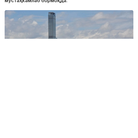
мустаҳкамлаб бормоқда.
Фото: Ағибай Аяпбергенов / Kazinform
2026 йил май ойидаги Safest Countries for Investors
2026 рейтингига кўра, республика 70-ўринни
эгаллаган 2025 йил октябрь ойига нисбатан ўз
мавқеини сезиларли даражада яхшилади, у 150