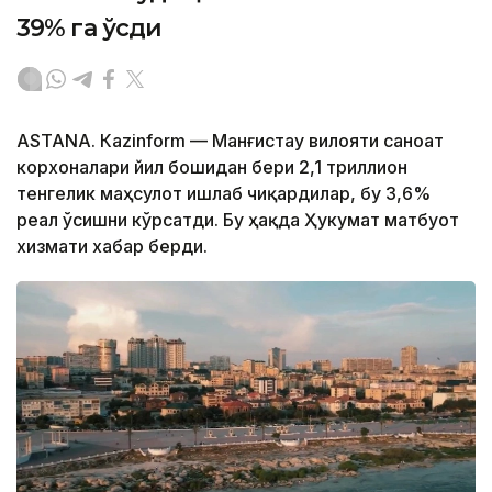
39% га ўсди
ASTANА. Кazinform — Манғистау вилояти саноат
корхоналари йил бошидан бери 2,1 триллион
тенгелик маҳсулот ишлаб чиқардилар, бу 3,6%
реал ўсишни кўрсатди. Бу ҳақда Ҳукумат матбуот
хизмати хабар берди.