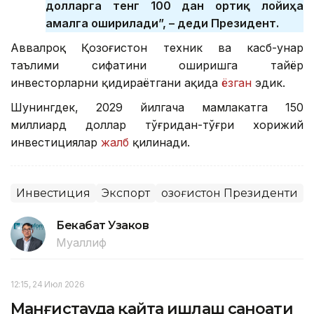
долларга тенг 100 дан ортиқ лойиҳа
амалга оширилади”, – деди Президент.
Аввалроқ Қозоғистон техник ва касб-ҳунар
таълими сифатини оширишга тайёр
инвесторларни қидираётгани ҳақида
ёзган
эдик.
Шунингдек, 2029 йилгача мамлакатга 150
миллиард доллар тўғридан-тўғри хорижий
инвестициялар
жалб
қилинади.
Инвестиция
Экспорт
Қозоғистон Президенти
Бекабат Узаков
Муаллиф
12:15, 24 Июл 2026
Манғистауда қайта ишлаш саноати