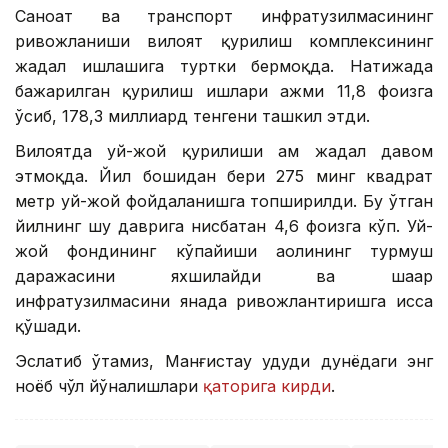
Саноат ва транспорт инфратузилмасининг
ривожланиши вилоят қурилиш комплексининг
жадал ишлашига туртки бермоқда. Натижада
бажарилган қурилиш ишлари ҳажми 11,8 фоизга
ўсиб, 178,3 миллиард тенгени ташкил этди.
Вилоятда уй-жой қурилиши ҳам жадал давом
этмоқда. Йил бошидан бери 275 минг квадрат
метр уй-жой фойдаланишга топширилди. Бу ўтган
йилнинг шу даврига нисбатан 4,6 фоизга кўп. Уй-
жой фондининг кўпайиши аҳолининг турмуш
даражасини яхшилайди ва шаҳар
инфратузилмасини янада ривожлантиришга ҳисса
қўшади.
Эслатиб ўтамиз, Манғистау ҳудуди дунёдаги энг
ноёб чўл йўналишлари
қаторига кирди
.