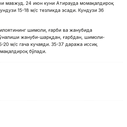
вфи мавжуд. 24 июн куни Атирауда момақалдироқ
ндузи 15-18 м/с тезликда эсади. Кундузи 36
вилоятининг шимоли, ғарби ва жанубида
ўналиши жануби-шарқдан, ғарбдан, шимоли-
-20 м/с гача кучаяди. 35-37 даража иссиқ
омақалдироқ бўлади.