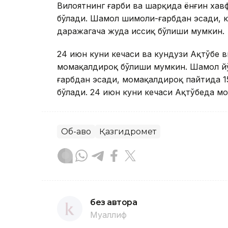
Вилоятнинг ғарби ва шарқида ёнғин ха
бўлади. Шамол шимоли-ғарбдан эсади, ку
даражагача жуда иссиқ бўлиши мумкин.
24 июн куни кечаси ва кундузи Ақтўбе 
момақалдироқ бўлиши мумкин. Шамол й
ғарбдан эсади, момақалдироқ пайтида 15
бўлади. 24 июн куни кечаси Ақтўбеда м
Об-ҳаво
Қазгидромет
без автора
Муаллиф