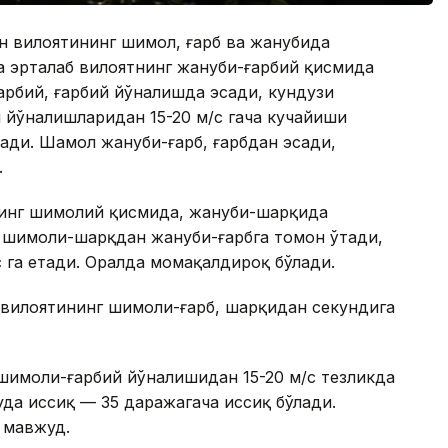
н вилоятининг шимол, ғарб ва жанубида
а эрталаб вилоятнинг жануби-ғарбий қисмида
рбий, ғарбий йўналишда эсади, кундузи
 йўналишларидан 15-20 м/с гача кучайиши
ди. Шамол жануби-ғарб, ғарбдан эсади,
.
ининг шимолий қисмида, жануби-шарқида
 шимоли-шарқдан жануби-ғарбга томон ўтади,
 га етади. Оралда момақалдироқ бўлади.
 вилоятининг шимоли-ғарб, шарқидан секундига
шимоли-ғарбий йўналишидан 15-20 м/с тезликда
да иссиқ — 35 даражагача иссиқ бўлади.
 мавжуд.