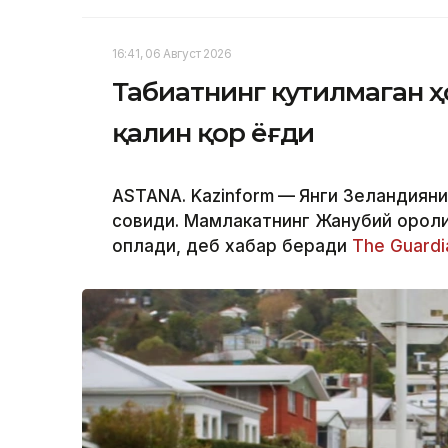
16:41, 06 Август 2026
Табиатнинг кутилмаган ҳ
қалин қор ёғди
ASTANA. Kazinform
—
Янги Зеландияни
совиди. Мамлакатнинг Жанубий оролид
қоплади, деб хабар беради
The Guardi