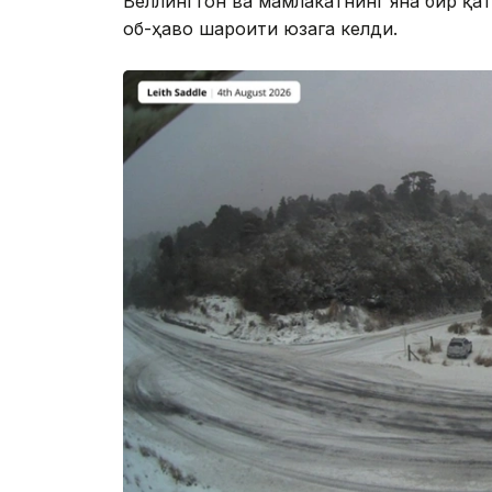
Веллингтон ва мамлакатнинг яна бир қат
об-ҳаво шароити юзага келди.