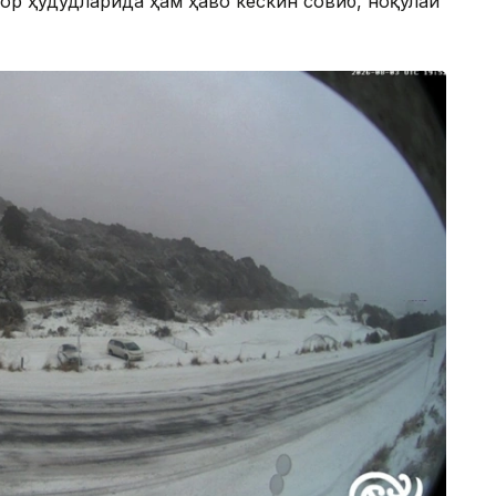
ор ҳудудларида ҳам ҳаво кескин совиб, ноқулай