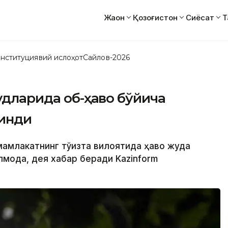
Жаҳон
Қозоғистон
Сиёсат
Т
нституциявий ислоҳот
Сайлов-2026
дудларида об-ҳаво бўйича
линди
мамлакатнинг тўққизта вилоятида ҳаво жуда
илмоқда, дея хабар беради Kazinform