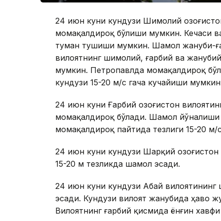
24 июн куни кундузи Шимолий Қозоғисто
момақалдироқ бўлиши мумкин. Кечаси в
туман тушиши мумкин. Шамол жануби-ға
вилоятнинг шимолий, ғарбий ва жанубий
мумкин. Петропавлда момақалдироқ бўла
кундузи 15-20 м/с гача кучайиши мумкин
24 июн куни Ғарбий Қозоғистон вилоят
момақалдироқ бўлади. Шамол йўналиши
момақалдироқ пайтида тезлиги 15-20 м/с
24 июн куни кундузи Шарқий Қозоғистон
15-20 м тезликда шамол эсади.
24 июн куни кундузи Абай вилоятининг 
эсади. Кундузи вилоят жанубида ҳаво жу
Вилоятнинг ғарбий қисмида ёнғин хавфи