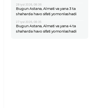
28 iyul 2026, 08:36
Bugun Astana, Almati va yana 3 ta
shaharda havo sifati yomonlashadi
27 iyul 2026, 08:35
Bugun Astana, Almati va yana 4 ta
shaharda havo sifati yomonlashadi