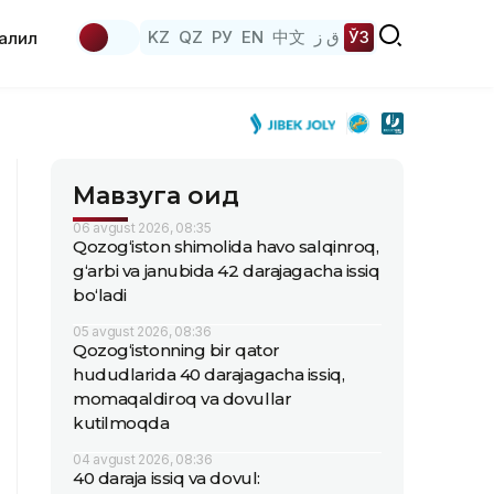
KZ
QZ
РУ
EN
中文
ق ز
ЎЗ
аҳлил
Мавзуга оид
06 avgust 2026, 08:35
Qozog‘iston shimolida havo salqinroq,
g‘arbi va janubida 42 darajagacha issiq
bo‘ladi
05 avgust 2026, 08:36
Qozog‘istonning bir qator
hududlarida 40 darajagacha issiq,
momaqaldiroq va dovullar
kutilmoqda
04 avgust 2026, 08:36
40 daraja issiq va dovul: