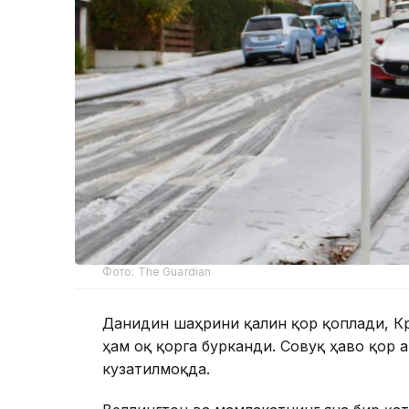
Фото: The Guardian
Данидин шаҳрини қалин қор қоплади, К
ҳам оқ қорга бурканди. Совуқ ҳаво қор 
кузатилмоқда.