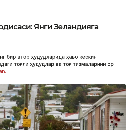
одисаси: Янги Зеландияга
нг бир қатор ҳудудларида ҳаво кескин
аги тоғли ҳудудлар ва тоғ тизмаларини қор
an.