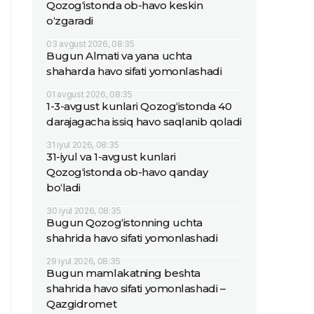
Qozog‘istonda ob-havo keskin
o‘zgaradi
03 avgust 2026, 08:35
Bugun Almati va yana uchta
shaharda havo sifati yomonlashadi
01 avgust 2026, 08:35
1-3-avgust kunlari Qozog‘istonda 40
darajagacha issiq havo saqlanib qoladi
31 iyul 2026, 08:35
31-iyul va 1-avgust kunlari
Qozog‘istonda ob-havo qanday
bo‘ladi
30 iyul 2026, 08:35
Bugun Qozog‘istonning uchta
shahrida havo sifati yomonlashadi
29 iyul 2026, 08:35
Bugun mamlakatning beshta
shahrida havo sifati yomonlashadi –
Qazgidromet