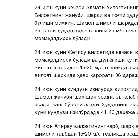
24 июн куни кечаси Алмати вилоятининг
Вилоятнинг жануби, шарқи ва тоғли ҳуд
бўлиши мумкин. Шамол шимоли-шарқдан 1
ва тоғли ҳудудларда тезлиги 25 м/с гач
момақалдироқ бўлади.
24 июн куни Жетису вилоятида кечаси ж
момақалдироқ бўлади ва дўл ёғиши кут
вилоят шарқидан 15-20 м/с тезликда эса
вилоят шарқида ҳаво ҳарорати 36 дараж
24 июн куни кундузи Қизилўрда вилоятид
Шамол жануби-шарқдан эсади, эрталаб в
эсади, чанг бўрони эсади. Ҳудуднинг а
куни кундузи Қизилўрдада 41-43 даража 
24 июн Атирау вилоятининг ғарб, шарқ
шимоли-ғарбдан 15-20 м/с тезликда эсад