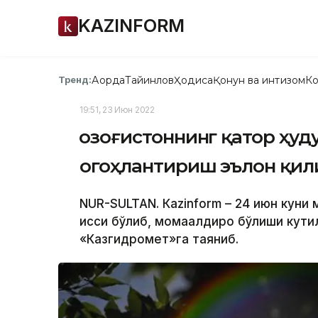
KAZINFORM
Ақорда
Тайинлов
Ҳодиса
Қонун ва интизом
Ко
Тренд:
19:51, 23 Июн 2022
Қозоғистоннинг қатор ҳу
огоҳлантириш эълон қи
NUR-SULTAN. Кazinform – 24 июн куни 
иссиқ бўлиб, момақалдироқ бўлиши кут
«Казгидромет»га таяниб.