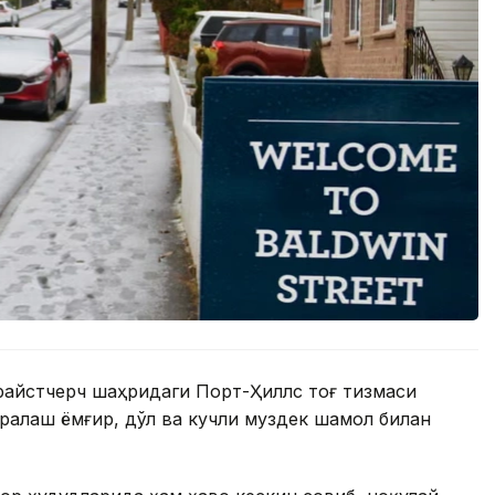
райстчерч шаҳридаги Порт-Ҳиллс тоғ тизмаси
аралаш ёмғир, дўл ва кучли муздек шамол билан