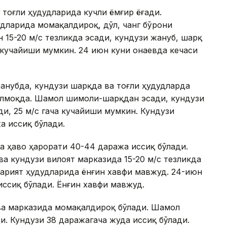
 тоғли ҳудудларида кучли ёмғир ёғади.
удларида момақалдироқ, дўл, чанг бўрони
5-20 м/с тезликда эсади, кундузи жануб, шарқ
а кучайиши мумкин. 24 июн куни Қонаевда кечаси
анубда, кундузи шарқда ва тоғли ҳудудларда
илмоқда. Шамол шимоли-шарқдан эсади, кундузи
ди, 25 м/с гача кучайиши мумкин. Кундузи
а иссиқ бўлади.
а ҳаво ҳарорати 40-44 даража иссиқ бўлади.
а кундузи вилоят марказида 15-20 м/с тезликда
ксарият ҳудудларида ёнғин хавфи мавжуд. 24-июн
иссиқ бўлади. Ёнғин хавфи мавжуд.
 ва марказида момақалдироқ бўлади. Шамол
и. Кундузи 38 даражагача жуда иссиқ бўлади.