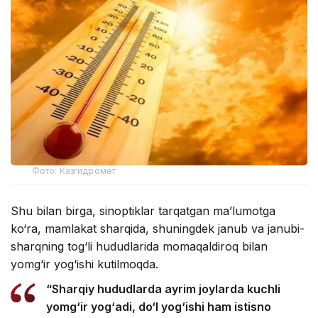
Фото: Казгидромет
Shu bilan birga, sinoptiklar tarqatgan ma’lumotga
ko‘ra, mamlakat sharqida, shuningdek janub va janubi-
sharqning tog‘li hududlarida momaqaldiroq bilan
yomg‘ir yog‘ishi kutilmoqda.
“Sharqiy hududlarda ayrim joylarda kuchli
yomg‘ir yog‘adi, do‘l yog‘ishi ham istisno