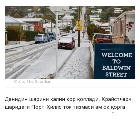
Фото: The Guardian
Данидин шаҳрини қалин қор қоплади, Крайстчерч
шаҳридаги Порт-Ҳиллс тоғ тизмаси ҳам оқ қорга
бурканди. Совуқ ҳаво қор аралаш ёмғир, дўл ва
кучли муздек шамол билан кузатилмоқда.
Веллингтон ва мамлакатнинг яна бир қатор