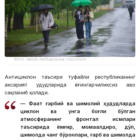
Фото: Ағибай Аяпбергенов / Kazinform
Антициклон таъсири туфайли республиканинг
аксарият ҳудудларида ёғингарчиликсиз ҳаво
сақланиб қолади.
— Фақат ғарбий ва шимолий ҳудудларда
циклон ва унга боғлиқ бўлган
атмосферанинг фронтал қисмлари
таъсирида ёмғир, момақалдироқ, дўл,
шимолда чанг бўронлари, ғарб ва шимолда