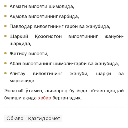
Алмати вилояти шимолида,
Ақмола вилоятининг ғарбида,
Павлодар вилоятининг ғарби ва жанубида,
Шарқий Қозоғистон вилоятининг жануби-
шарқида,
Жетису вилояти,
Абай вилоятининг шимоли-ғарби ва жанубида,
Улитау вилоятининг жануби, шарқи ва
марказида.
Эслатиб ўтамиз, аввалроқ бу ёзда об-ҳаво қандай
бўлиши ҳақида
хабар
берган эдик.
Об-ҳаво
Қазгидромет