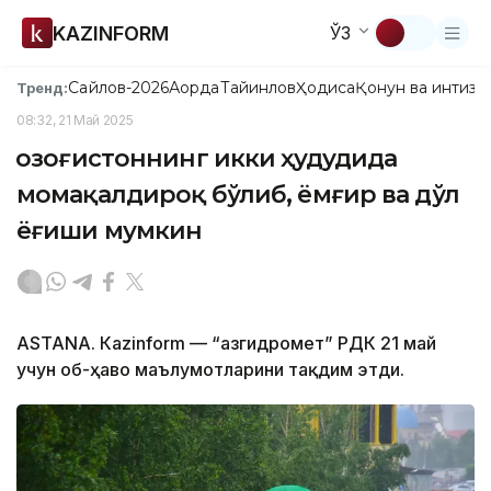
KAZINFORM
ЎЗ
Сайлов-2026
Ақорда
Тайинлов
Ҳодиса
Қонун ва интизо
Тренд:
08:32, 21 Май 2025
Қозоғистоннинг икки ҳудудида
момақалдироқ бўлиб, ёмғир ва дўл
ёғиши мумкин
ASTANА. Кazinform — “Қазгидромет” РДК 21 май
учун об-ҳаво маълумотларини тақдим этди.