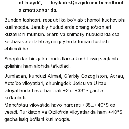
etilmaydi”, — deyiladi «Qazgidromet» matbuot
xizmati xabarida.
Bundan tashqari, respublika bo‘ylab shamol kuchayishi
kutilmoqda. Janubiy hududlarda chang to‘zonlari
kuzatilishi mumkin. G‘arb va shimoliy hududlarda esa
kechasi va ertalab ayrim joylarda tuman tushishi
ehtimoli bor.
Sinoptiklar bir qator hududlarda kuchli issiq saqlanib
qolishini ham alohida ta’kidladi.
Jumladan, kunduzi Almati, G‘arbiy Qozog‘iston, Atirau,
Aqto‘be viloyatlari, shuningdek Jetisu va Ulitau
viloyatlarida havo harorati +35...+38°S gacha
ko‘tariladi.
Mang‘istau viloyatida havo harorati +38...+40°S ga
yetadi. Turkiston va Qizilo‘rda viloyatlarida ham +40°S
gacha issiq bo‘lishi kutilmoqda.