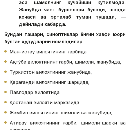
эса шамолнинг кучайиши кутилмоқда.
Жанубда чанг бўронлари бўлади, шарқда
кечаси ва эрталаб туман тушади, —
дейилади хабарда.
Бундан ташқари, синоптиклар ёнғин хавфи юқори
бўлган ҳудудларни номладилар:
Манғистау вилоятининг ғарбида,
Ақтўбе вилоятининг ғарби, шимоли, жанубида,
Туркистон вилоятининг жанубида,
Қарағанди вилоятининг шарқида,
Павлодар вилоятида
Қостанай вилояти марказида
Жамбил вилоятининг шимоли ва жанубида,
Атирау вилоятининг ғарби, шимоли-шарқи ва