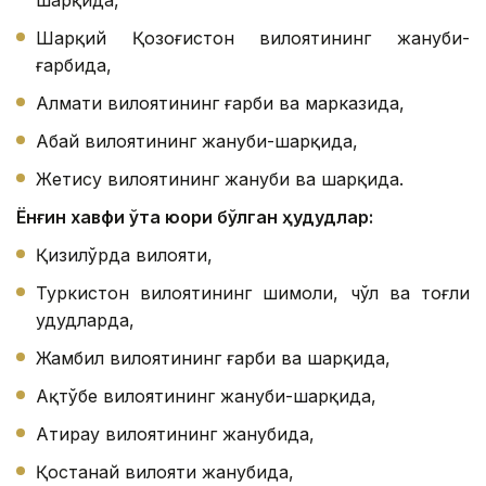
шарқида,
Шарқий Қозоғистон вилоятининг жануби-
ғарбида,
Алмати вилоятининг ғарби ва марказида,
Абай вилоятининг жануби-шарқида,
Жетису вилоятининг жануби ва шарқида.
Ёнғин хавфи ўта юқори бўлган ҳудудлар:
Қизилўрда вилояти,
Туркистон вилоятининг шимоли, чўл ва тоғли
ҳудудларда,
Жамбил вилоятининг ғарби ва шарқида,
Ақтўбе вилоятининг жануби-шарқида,
Атирау вилоятининг жанубида,
Қостанай вилояти жанубида,