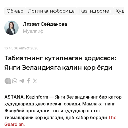
Об-ҳаво
Лотин алифбосида
Қазгидромет
Ҳуду
Ляззат Сейданова
Муаллиф
16:41, 06 Август 2026
Табиатнинг кутилмаган ҳодисаси:
Янги Зеландияга қалин қор ёғди
ASTANA. Kazinform
—
Янги Зеландиянинг бир қатор
ҳудудларида ҳаво кескин совиди. Мамлакатнинг
Жанубий оролидаги тоғли ҳудудлар ва тоғ
тизмаларини қор қоплади, деб хабар беради
The
Guardian.