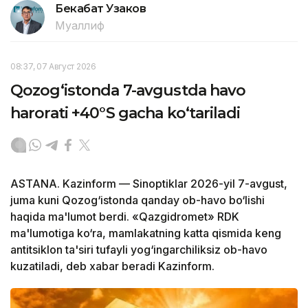
Бекабат Узаков
Муаллиф
08:37, 07 Август 2026
Qozog‘istonda 7-avgustda havo
harorati +40°S gacha ko‘tariladi
ASTANA. Kazinform — Sinoptiklar 2026-yil 7-avgust,
juma kuni Qozog‘istonda qanday ob-havo bo‘lishi
haqida ma'lumot berdi. «Qazgidromet» RDK
ma'lumotiga ko‘ra, mamlakatning katta qismida keng
antitsiklon ta'siri tufayli yog‘ingarchiliksiz ob-havo
kuzatiladi, deb xabar beradi Kazinform.