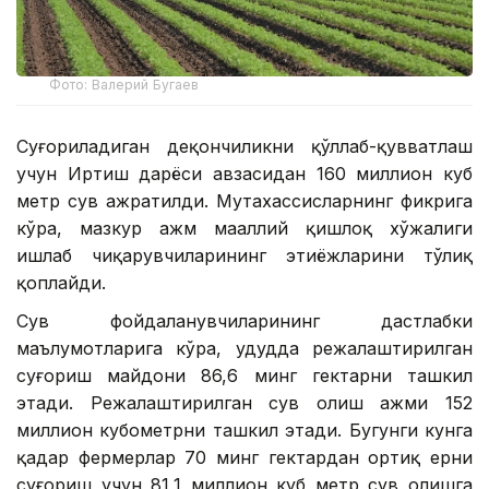
Фото: Валерий Бугаев
Суғориладиган деҳқончиликни қўллаб-қувватлаш
учун Иртиш дарёси ҳавзасидан 160 миллион куб
метр сув ажратилди. Мутахассисларнинг фикрига
кўра, мазкур ҳажм маҳаллий қишлоқ хўжалиги
ишлаб чиқарувчиларининг эҳтиёжларини тўлиқ
қоплайди.
Сув фойдаланувчиларининг дастлабки
маълумотларига кўра, ҳудудда режалаштирилган
суғориш майдони 86,6 минг гектарни ташкил
этади. Режалаштирилган сув олиш ҳажми 152
миллион кубометрни ташкил этади. Бугунги кунга
қадар фермерлар 70 минг гектардан ортиқ ерни
суғориш учун 81,1 миллион куб метр сув олишга