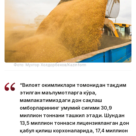
Фото: Мухтор Холдорбеков/Kazinform
“Вилоят ҳокимликлари томонидан тақдим
этилган маълумотларга кўра,
мамлакатимиздаги дон сақлаш
омборларининг умумий сиғими 30,9
миллион тоннани ташкил этади. Шундан
13,5 миллион тоннаси лицензияланган дон
қабул қилиш корхоналарида, 17,4 миллион