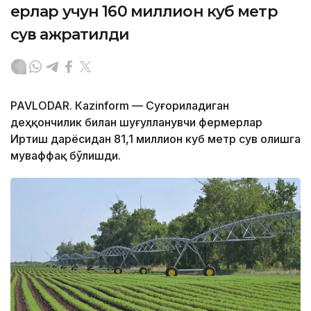
ерлар учун 160 миллион куб метр
сув ажратилди
PAVLODAR. Кazinform — Суғориладиган
деҳқончилик билан шуғулланувчи фермерлар
Иртиш дарёсидан 81,1 миллион куб метр сув олишга
муваффақ бўлишди.