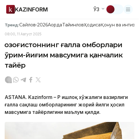
KAZINFORM
ЎЗ
Сайлов-2026
Ақорда
Тайинлов
Ҳодиса
Қонун ва интизо
Тренд:
08:00, 11 Август 2025
Қозоғистоннинг ғалла омборлари
ўрим-йиғим мавсумига қанчалик
тайёр
ASTANA. Kazinform – ҚР Қишлоқ хўжалиги вазирлиги
ғалла сақлаш омборларининг жорий йилги ҳосил
мавсумига тайёрлигини маълум қилди.