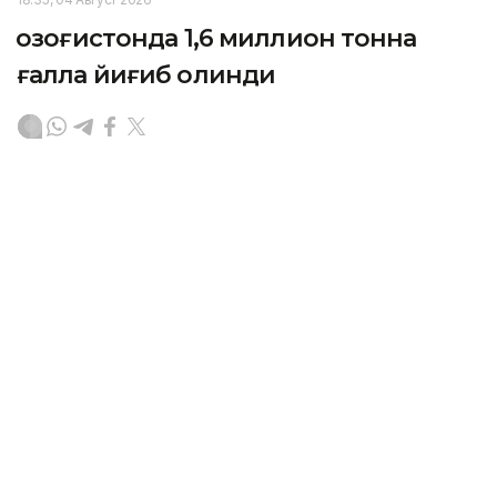
Қозоғистонда 1,6 миллион тонна
ғалла йиғиб олинди
ASTANА. Кazinform – Мамлакатнинг бир қатор
ҳудудларида ҳосил йиғим-терими бошланди.
Бугунги кунга қадар 1,6 миллион тонна ғалла йиғиб
олинди, ўртача ҳосилдорлик гектарига 19,1
центнерни ташкил этди.