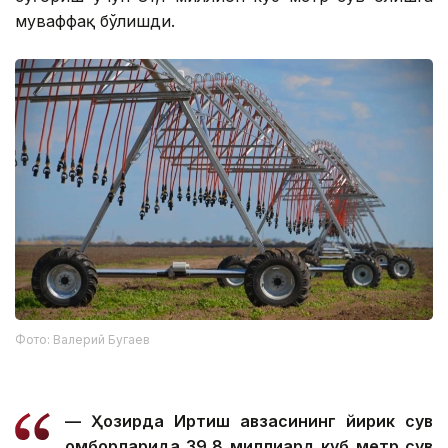
муваффақ бўлишди.
Фото: Валерий Бугаев
— Ҳозирда Иртиш ҳавзасининг йирик сув
омборларида 39,8 миллиард куб метр сув