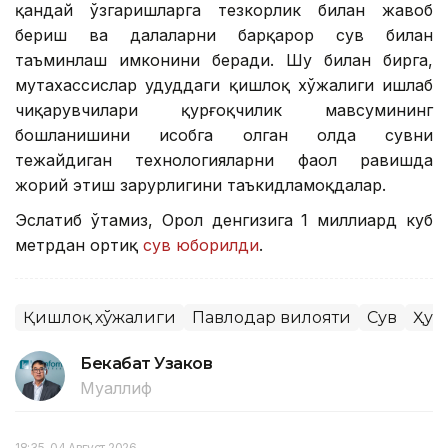
қандай ўзгаришларга тезкорлик билан жавоб
бериш ва далаларни барқарор сув билан
таъминлаш имконини беради. Шу билан бирга,
мутахассислар ҳудуддаги қишлоқ хўжалиги ишлаб
чиқарувчилари қурғоқчилик мавсумининг
бошланишини ҳисобга олган ҳолда сувни
тежайдиган технологияларни фаол равишда
жорий этиш зарурлигини таъкидламоқдалар.
Эслатиб ўтамиз, Орол денгизига 1 миллиард куб
метрдан ортиқ
сув юборилди
.
Қишлоқ хўжалиги
Павлодар вилояти
Сув
Ҳуд
Бекабат Узаков
Муаллиф
18:35, 04 Август 2026