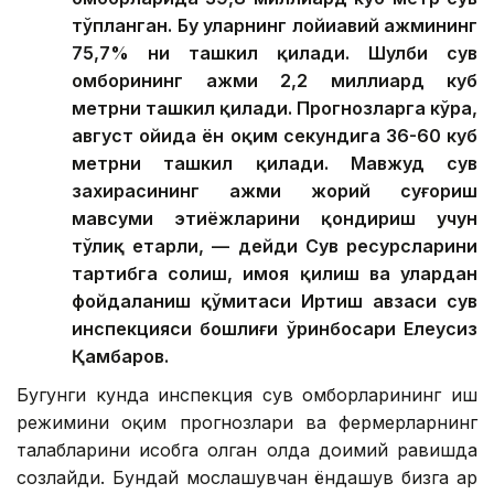
тўпланган. Бу уларнинг лойиҳавий ҳажмининг
75,7% ни ташкил қилади. Шулби сув
омборининг ҳажми 2,2 миллиард куб
метрни ташкил қилади. Прогнозларга кўра,
август ойида ён оқим секундига 36-60 куб
метрни ташкил қилади. Мавжуд сув
захирасининг ҳажми жорий суғориш
мавсуми эҳтиёжларини қондириш учун
тўлиқ етарли, — дейди Сув ресурсларини
тартибга солиш, ҳимоя қилиш ва улардан
фойдаланиш қўмитаси Иртиш ҳавзаси сув
инспекцияси бошлиғи ўринбосари Елеусиз
Қамбаров.
Бугунги кунда инспекция сув омборларининг иш
режимини оқим прогнозлари ва фермерларнинг
талабларини ҳисобга олган ҳолда доимий равишда
созлайди. Бундай мослашувчан ёндашув бизга ҳар