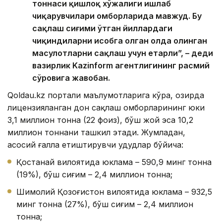
тоннаси қишлоқ хўжалиги ишлаб
чиқарувчилари омборларида мавжуд. Бу
сақлаш сиғими ўтган йиллардаги
чиқиндиларни ҳисобга олган ҳолда олинган
маҳсулотларни сақлаш учун етарли”, – деди
вазирлик Kazinform агентлигининг расмий
сўровига жавобан.
Qoldau.kz портали маълумотларига кўра, ҳозирда
лицензияланган дон сақлаш омборларининг юки
3,1 миллион тонна (22 фоиз), бўш жой эса 10,2
миллион тоннани ташкил этади. Жумладан,
асосий ғалла етиштирувчи ҳудудлар бўйича:
Қостанай вилоятида юклама – 590,9 минг тонна
(19%), бўш сиғим – 2,4 миллион тонна;
Шимолий Қозоғистон вилоятида юклама – 932,5
минг тонна (27%), бўш сиғим – 2,4 миллион
тонна;