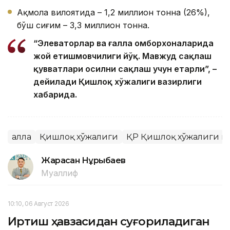
Ақмола вилоятида – 1,2 миллион тонна (26%),
бўш сиғим – 3,3 миллион тонна.
“Элеваторлар ва ғалла омборхоналарида
жой етишмовчилиги йўқ. Мавжуд сақлаш
қувватлари ҳосилни сақлаш учун етарли”, –
дейилади Қишлоқ хўжалиги вазирлиги
хабарида.
Ғалла
Қишлоқ хўжалиги
ҚР Қишлоқ хўжалиги в
Жарасқан Нұрыбаев
Муаллиф
10:10, 06 Август 2026
Иртиш ҳавзасидан суғориладиган