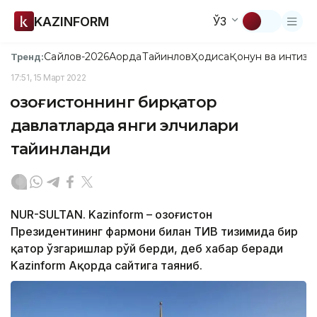
KAZINFORM
ЎЗ
Сайлов-2026
Ақорда
Тайинлов
Ҳодиса
Қонун ва интизо
Тренд:
17:51, 15 Март 2022
Қозоғистоннинг бирқатор
давлатларда янги элчилари
тайинланди
NUR-SULTAN. Kazinform – Қозоғистон
Президентининг фармони билан ТИВ тизимида бир
қатор ўзгаришлар рўй берди, деб хабар беради
Kazinform Ақорда сайтига таяниб.