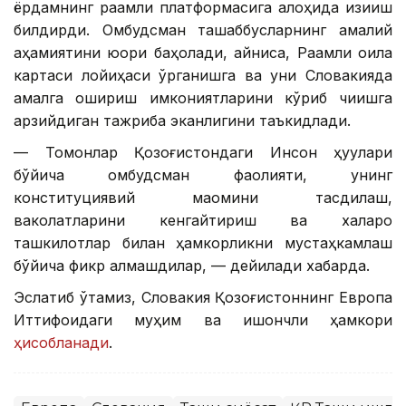
ёрдамнинг рақамли платформасига алоҳида қизиқиш
билдирди. Омбудсман ташаббусларнинг амалий
аҳамиятини юқори баҳолади, айниқса, Рақамли оила
картаси лойиҳаси ўрганишга ва уни Словакияда
амалга ошириш имкониятларини кўриб чиқишга
арзийдиган тажриба эканлигини таъкидлади.
— Томонлар Қозоғистондаги Инсон ҳуқуқлари
бўйича омбудсман фаолияти, унинг
конституциявий мақомини тасдиқлаш,
ваколатларини кенгайтириш ва халқаро
ташкилотлар билан ҳамкорликни мустаҳкамлаш
бўйича фикр алмашдилар, — дейилади хабарда.
Эслатиб ўтамиз, Словакия Қозоғистоннинг Европа
Иттифоқидаги муҳим ва ишончли ҳамкори
ҳисобланади
.