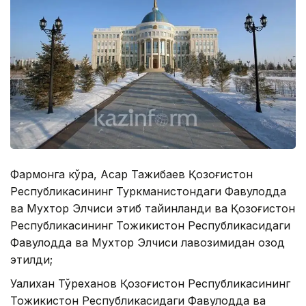
Фармонга кўра, Асқар Тажибаев Қозоғистон
Республикасининг Туркманистондаги Фавқулодда
ва Мухтор Элчиси этиб тайинланди ва Қозоғистон
Республикасининг Тожикистон Республикасидаги
Фавқулодда ва Мухтор Элчиси лавозимидан озод
этилди;
Уалихан Тўреханов Қозоғистон Республикасининг
Тожикистон Республикасидаги Фавқулодда ва