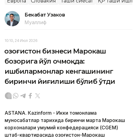
Европа
Словакия
Ташқи сиёсат
ҚР Ташқи ишла
Бекабат Узаков
Муаллиф
10:10, 24 Июл 2026
Қозоғистон бизнеси Марокаш
бозорига йўл очмоқда:
ишбилармонлар кенгашининг
биринчи йиғилиши бўлиб ўтди
ASTANА. Кazinform - Икки томонлама
муносабатлар тарихида биринчи марта Марокаш
корхоналари умумий конфедерацияси (CGEM)
штаб-квартирасида Қозоғистон-Марокаш