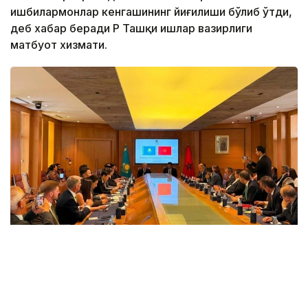
ишбилармонлар кенгашининг йиғилиши бўлиб ўтди,
деб хабар беради ҚР Ташқи ишлар вазирлиги
матбуот хизмати.
Фото: ҚР Ташқи ишлар вазирлиги матбуот хизмати
Тадбирда Қозоғистон Республикаси Ташқи ишлар
вазири ўринбосари Алибек Қуантиров, CGEM