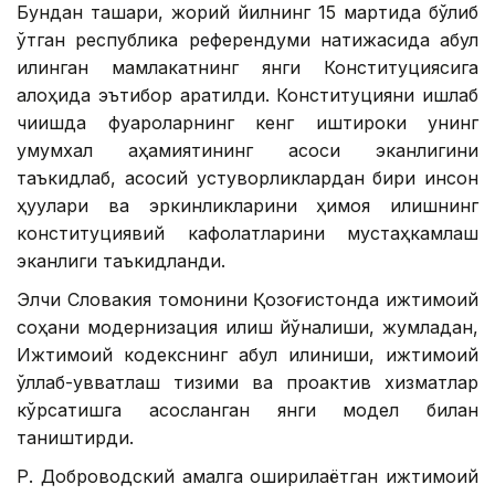
Бундан ташқари, жорий йилнинг 15 мартида бўлиб
ўтган республика референдуми натижасида қабул
қилинган мамлакатнинг янги Конституциясига
алоҳида эътибор қаратилди. Конституцияни ишлаб
чиқишда фуқароларнинг кенг иштироки унинг
умумхалқ аҳамиятининг асоси эканлигини
таъкидлаб, асосий устуворликлардан бири инсон
ҳуқуқлари ва эркинликларини ҳимоя қилишнинг
конституциявий кафолатларини мустаҳкамлаш
эканлиги таъкидланди.
Элчи Словакия томонини Қозоғистонда ижтимоий
соҳани модернизация қилиш йўналиши, жумладан,
Ижтимоий кодекснинг қабул қилиниши, ижтимоий
қўллаб-қувватлаш тизими ва проактив хизматлар
кўрсатишга асосланган янги модел билан
таништирди.
Р. Доброводский амалга оширилаётган ижтимоий