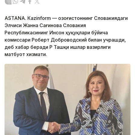
ASTANА. Кazinform — Қозоғистоннинг Словакиядаги
Элчиси Жанна Сағинова Словакия
Республикасининг Инсон ҳуқуқлари бўйича
комиссари Роберт Доброводский билан учрашди,
деб хабар беради ҚР Ташқи ишлар вазирлиги
матбуот хизмати.