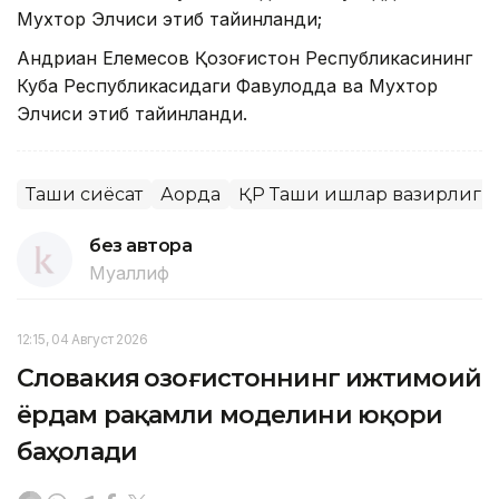
Мухтор Элчиси этиб тайинланди;
Андриан Елемесов Қозоғистон Республикасининг
Куба Республикасидаги Фавқулодда ва Мухтор
Элчиси этиб тайинланди.
Ташқи сиёсат
Ақорда
ҚР Ташқи ишлар вазирлиги
без автора
Муаллиф
12:15, 04 Август 2026
Словакия Қозоғистоннинг ижтимоий
ёрдам рақамли моделини юқори
баҳолади