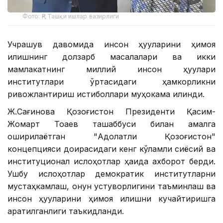
Фото: ҚР Ташқи ишлар вазирлиги
Учрашув давомида инсон ҳуқуқларини ҳимоя
қилишнинг долзарб масалалари ва икки
мамлакатнинг миллий инсон ҳуқуқлари
институтлари ўртасидаги ҳамкорликни
ривожлантириш истиқболлари муҳокама қилинди.
Ж.Сағинова Қозоғистон Президенти Қасим-
Жомарт Тоқаев ташаббуси билан амалга
оширилаётган "Адолатли Қозоғистон"
концепцияси доирасидаги кенг кўламли сиёсий ва
институционал ислоҳотлар ҳақида ахборот берди.
Ушбу ислоҳотлар демократик институтларни
мустаҳкамлаш, қонун устуворлигини таъминлаш ва
инсон ҳуқуқларини ҳимоя қилишни кучайтиришга
қаратилганлиги таъкидланди.