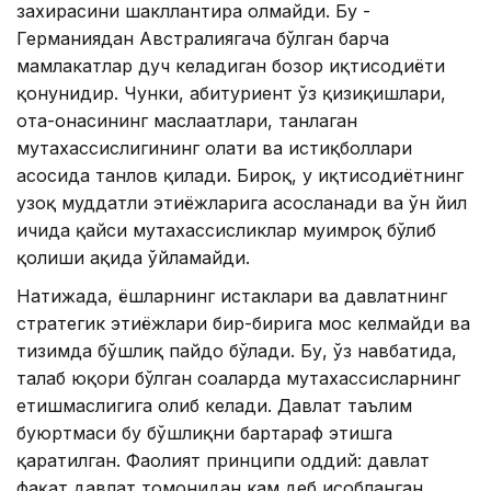
захирасини шакллантира олмайди. Бу -
Германиядан Австралиягача бўлган барча
мамлакатлар дуч келадиган бозор иқтисодиёти
қонунидир. Чунки, абитуриент ўз қизиқишлари,
ота-онасининг маслаҳатлари, танлаган
мутахассислигининг ҳолати ва истиқболлари
асосида танлов қилади. Бироқ, у иқтисодиётнинг
узоқ муддатли эҳтиёжларига асосланади ва ўн йил
ичида қайси мутахассисликлар муҳимроқ бўлиб
қолиши ҳақида ўйламайди.
Натижада, ёшларнинг истаклари ва давлатнинг
стратегик эҳтиёжлари бир-бирига мос келмайди ва
тизимда бўшлиқ пайдо бўлади. Бу, ўз навбатида,
талаб юқори бўлган соҳаларда мутахассисларнинг
етишмаслигига олиб келади. Давлат таълим
буюртмаси бу бўшлиқни бартараф этишга
қаратилган. Фаолият принципи оддий: давлат
фақат давлат томонидан кам деб ҳисобланган