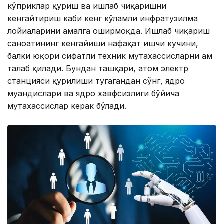
кўприклар қуриш ва ишлаб чиқаришни
кенгайтириш каби кенг кўламли инфратузилма
лойиҳаларини амалга оширмоқда. Ишлаб чиқариш
саноатининг кенгайиши нафақат ишчи кучини,
балки юқори сифатли техник мутахассисларни ҳам
талаб қилади. Бундан ташқари, атом электр
станцияси қурилиши тугагандан сўнг, ядро
муҳандислари ва ядро хавфсизлиги бўйича
мутахассислар керак бўлади.