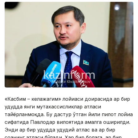
«Касбим – келажагим» лойиҳаси доирасида ҳар бир
ҳудудда янги мутахассисликлар атласи
тайёрланмоқда. Бу дастур ўтган йили пилот лойиҳа
сифатида Павлодар вилоятида амалга оширилди.
Энди ҳар бир ҳудудда ҳудудий атлас ва ҳар бир
соҳанинг атласи бўлади. Ҳар бир болага, ҳар бир