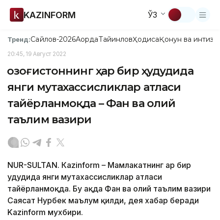
KAZINFORM
ЎЗ
Сайлов-2026
Ақорда
Тайинлов
Ҳодиса
Қонун ва интизо
Тренд:
20:45, 19 Август 2022
Қозоғистоннинг ҳар бир ҳудудида
янги мутахассисликлар атласи
тайёрланмоқда – Фан ва олий
таълим вазири
NUR-SULTAN. Кazinform – Мамлакатнинг ҳар бир
ҳудудида янги мутахассисликлар атласи
тайёрланмоқда. Бу ҳақда Фан ва олий таълим вазири
Саясат Нурбек маълум қилди, дея хабар беради
Kazinform мухбири.