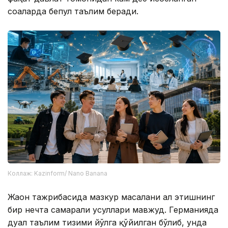
соҳаларда бепул таълим беради.
Коллаж: Kazinform/ Nano Banana
Жаҳон тажрибасида мазкур масалани ҳал этишнинг
бир нечта самарали усуллари мавжуд. Германияда
дуал таълим тизими йўлга қўйилган бўлиб, унда