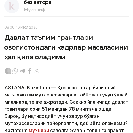
без автора
Муаллиф
08:00, 16 Июл 2026
Давлат таълим грантлари
Қозоғистондаги кадрлар масаласини
ҳал қила оладими
ASTANA. Kazinform — Қозоғистон ҳар йили олий
маълумотли мутахассисларни тайёрлаш учун ўнлаб
миллиард тенге ажратади. Саккиз йил ичида давлат
грантлари сони 51 мингдан 78 минггача ошди.
Бироқ, бу иқтисодиёт учун зарур бўлган
мутахассисларни тайёрлаяпти, деб айта оламизми?
Kazinform
мухбири
саволга жавоб топишга ҳаракат