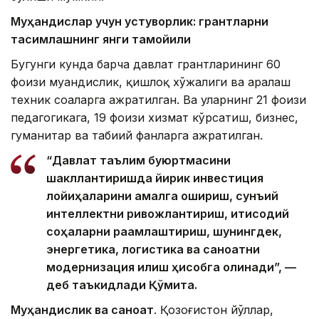
Муҳандислар учун устуворлик: грантларни
тақсимлашнинг янги тамойили
Бугунги кунда барча давлат грантларининг 60
фоизи муҳандислик, қишлоқ хўжалиги ва аралаш
техник соҳаларга ажратилган. Ва уларнинг 21 фоизи
педагогикага, 19 фоизи хизмат кўрсатиш, бизнес,
гуманитар ва табиий фанларга ажратилган.
“Давлат таълим буюртмасини
шакллантиришда йирик инвестиция
лойиҳаларини амалга ошириш, сунъий
интеллектни ривожлантириш, иқтисодий
соҳаларни рақамлаштириш, шунингдек,
энергетика, логистика ва саноатни
модернизация қилиш ҳисобга олинади”, —
деб таъкидлади Қўмита.
Муҳандислик ва саноат
. Қозоғистон йўллар,