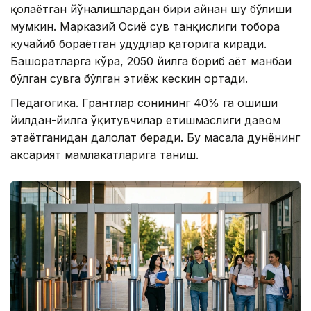
қолаётган йўналишлардан бири айнан шу бўлиши
мумкин. Марказий Осиё сув танқислиги тобора
кучайиб бораётган ҳудудлар қаторига киради.
Башоратларга кўра, 2050 йилга бориб ҳаёт манбаи
бўлган сувга бўлган эҳтиёж кескин ортади.
Педагогика. Грантлар сонининг 40% га ошиши
йилдан-йилга ўқитувчилар етишмаслиги давом
этаётганидан далолат беради. Бу масала дунёнинг
аксарият мамлакатларига таниш.