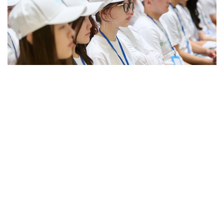
Фото: Қозыбаев университеті
Жанубий Корея
давлат томонидан тартибга
солишни университетлар ўртасидаги шиддатли
рақобат билан моҳирона уйғунлаштиришга
муваффақ бўлди. Битирувчиларнинг иш билан
таъминланиши ҳақидаги маълумотлар ҳар бир
университет ва мутахассислик бўйича эълон
қилинади. Бу битирувчилари иш топишга
қийналаётган университетларга маълумотларни