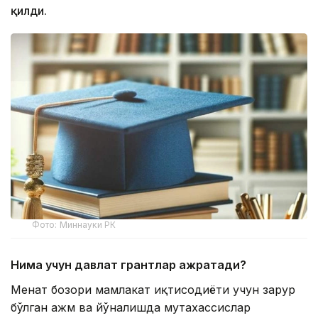
қилди.
Фото: Миннауки РК
Нима учун давлат грантлар ажратади?
Меҳнат бозори мамлакат иқтисодиёти учун зарур
бўлган ҳажм ва йўналишда мутахассислар