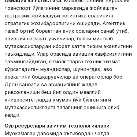
Авиация ва логистика
. Қозоғистоннинг Евроосиё
транспорт йўлагининг марказида жойлашган
географик жойлашуви логистика соҳасининг
стратегик жозибадорлигини оширади. Агентлик
талаб ортиб бораётган аниқ соҳаларни санаб ўтиб,
авиация нафақат учувчилар, балки минглаб
мутахассислардан иборат катта тизим эканлигини
таъкидлади. Улар орасида авиация хавфсизлигини
таъминлайдиган, самолётларга техник хизмат
кўрсатадиган муҳандислар, шунингдек, ҳаво
ҳаракатини бошқарувчилар ва операторлар бор.
Дрон саноати ва авиациянинг жадал
ривожланиши беш йил олдин маҳаллий
университетларда умуман йўқ бўлган янги
мутахассисликларга талабнинг ошишига олиб
келди.
Сув ресурслари ва иқлим технологиялари
.
Муҳокамалар давомида эътибордан четда