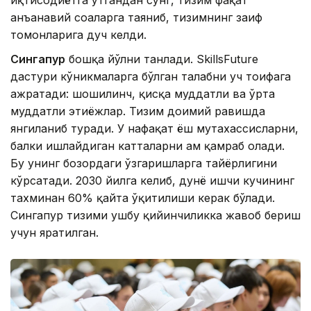
иқтисодиётга ўтгандан сўнг, тизим фақат
анъанавий соҳаларга таяниб, тизимнинг заиф
томонларига дуч келди.
Сингапур
бошқа йўлни танлади. SkillsFuture
дастури кўникмаларга бўлган талабни уч тоифага
ажратади: шошилинч, қисқа муддатли ва ўрта
муддатли эҳтиёжлар. Тизим доимий равишда
янгиланиб туради. У нафақат ёш мутахассисларни,
балки ишлайдиган катталарни ҳам қамраб олади.
Бу унинг бозордаги ўзгаришларга тайёрлигини
кўрсатади. 2030 йилга келиб, дунё ишчи кучининг
тахминан 60% қайта ўқитилиши керак бўлади.
Сингапур тизими ушбу қийинчиликка жавоб бериш
учун яратилган.