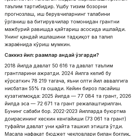
таълим тартибидир. Ушбу тизим бозорни
прогнозлаш, иш берувчиларнинг талабини
ўрганиш ва битирувчилар томонидан грантни
мажбурий равишда қайтариш асосида ишлайди.
Унинг қандай ишлашини тадқиқот ва таҳлил
жараёнида кўриш мумкин.
Саккиз йил: рақамлар қандай ўзгарди?
2018 йилда давлат 50 616 та давлат таълим
грантларини ажратди. 2024 йилга келиб бу
кўрсаткич 78 219 тагача, яъни олти йил аввалгига
нисбатан 55% га ошади. Кейин бироз пасайиш
кузатилмоқда: 2025 йилда — 77 084 та грант, 2026
йилда эса — 72 671 та грант режалаштирилган.
Бунинг сабаби бор. 2022-2023 йилларда буюртма
доирасининг кескин кенгайиши (73 061 та грант)
туфайли давлат уни қайта ташкил этишга ўтди.
Масала нафақат бюджет чекловлари билан боғлиқ,