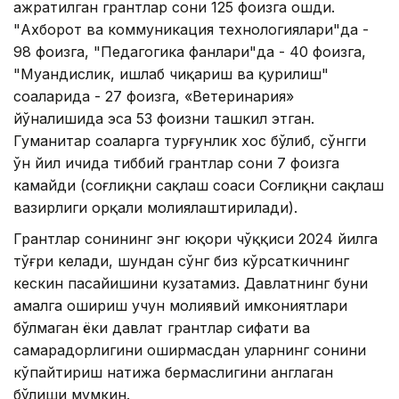
ажратилган грантлар сони 125 фоизга ошди.
"Ахборот ва коммуникация технологиялари"да -
98 фоизга, "Педагогика фанлари"да - 40 фоизга,
"Муҳандислик, ишлаб чиқариш ва қурилиш"
соҳаларида - 27 фоизга, «Ветеринария»
йўналишида эса 53 фоизни ташкил этган.
Гуманитар соҳаларга турғунлик хос бўлиб, сўнгги
ўн йил ичида тиббий грантлар сони 7 фоизга
камайди (соғлиқни сақлаш соҳаси Соғлиқни сақлаш
вазирлиги орқали молиялаштирилади).
Грантлар сонининг энг юқори чўққиси 2024 йилга
тўғри келади, шундан сўнг биз кўрсаткичнинг
кескин пасайишини кузатамиз. Давлатнинг буни
амалга ошириш учун молиявий имкониятлари
бўлмаган ёки давлат грантлар сифати ва
самарадорлигини оширмасдан уларнинг сонини
кўпайтириш натижа бермаслигини англаган
бўлиши мумкин.