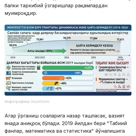
балки таркибий ўзгаришлар рақамлардан
муҳимроқдир.
Инфографика: Kazinform
Агар ўрганиш соҳаларига назар ташласак, вазият
янада аниқроқ бўлади. 2019 йилдан бери "Табиий
фанлар, математика ва статистика" йўналишига