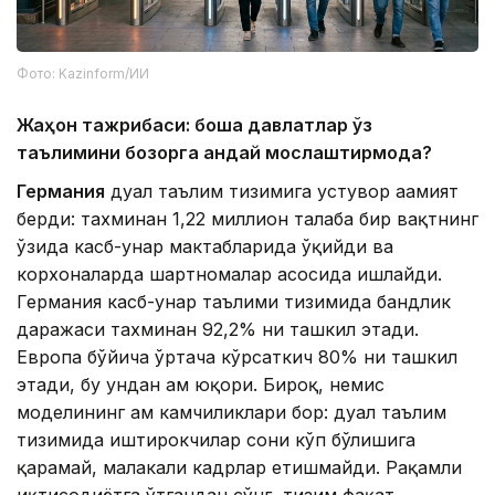
Фото: Kazinform/ИИ
Жаҳон тажрибаси: бошқа давлатлар ўз
таълимини бозорга қандай мослаштирмоқда?
Германия
дуал таълим тизимига устувор аҳамият
берди: тахминан 1,22 миллион талаба бир вақтнинг
ўзида касб-ҳунар мактабларида ўқийди ва
корхоналарда шартномалар асосида ишлайди.
Германия касб-ҳунар таълими тизимида бандлик
даражаси тахминан 92,2% ни ташкил этади.
Европа бўйича ўртача кўрсаткич 80% ни ташкил
этади, бу ундан ҳам юқори. Бироқ, немис
моделининг ҳам камчиликлари бор: дуал таълим
тизимида иштирокчилар сони кўп бўлишига
қарамай, малакали кадрлар етишмайди. Рақамли