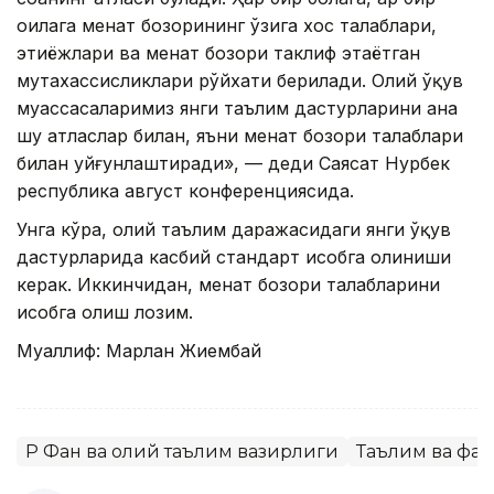
оилага меҳнат бозорининг ўзига хос талаблари,
эҳтиёжлари ва меҳнат бозори таклиф этаётган
мутахассисликлари рўйхати берилади. Олий ўқув
муассасаларимиз янги таълим дастурларини ана
шу атласлар билан, яъни меҳнат бозори талаблари
билан уйғунлаштиради», — деди Саясат Нурбек
республика август конференциясида.
Унга кўра, олий таълим даражасидаги янги ўқув
дастурларида касбий стандарт ҳисобга олиниши
керак. Иккинчидан, меҳнат бозори талабларини
ҳисобга олиш лозим.
Муаллиф: Марлан Жиембай
ҚР Фан ва олий таълим вазирлиги
Таълим ва фан