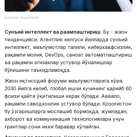
Коллаж: Kazinform
Сунъий интеллект ва рақамлаштириш
. Бу - жаҳон
тенденцияси. Агентлик келгуси йилларда сунъий
интеллект, маълумотлар таҳлили, киберхавфсизлик,
рақамли молия, DevOps, саноат автоматлаштириш
ва рақамли эгизаклар устувор йўналишлар
бўлишини таъкидламоқда.
Жаҳон иқтисодий форуми маълумотларига кўра,
2030 йилга келиб, глобал ишчи кучининг қарийб 60
фоизи қайта ўқитилиши керак бўлади. Аввало,
рақамли саводхонлик устувор бўлади. Қозоғистон
бу ўзгаришларга мослашиб бормоқда, жумладан,
ахборот ва коммуникация технологиялари учун
грантлар сони икки баравар кўпайган.