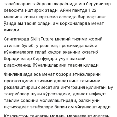
талабаларни тайёрлаш жараёнида иш берувчилар
бевосита иштирок этади. Айни пайтда 1,22
миллион киши шартнома асосида бир вақтнинг
ўзида ҳам таҳсил олади, ҳам корхоналарда меҳнат
қилади.
Сингапурда SkillsFuture миллий тизими жорий
этилган бўлиб, у реал вақт режимида қайси
кўникмаларга талаб юқори эканини кузатиб
боради ва ҳар бир фуқаро учун шахсий
ривожланиш йўналишларини тавсия қилади.
Финляндияда эса меҳнат бозори эҳтиёжларини
прогноз қилиш тизими давлатнинг таълимни
режалаштириш сиёсатига интеграция қилинган. Бу
тажрибалар шуни кўрсатадики, давлат нафақат
таълим соҳасини молиялаштиради, балки уни
иқтисодиёт эҳтиёжлари билан ҳам уйғунлаштиради.
Қозоғистон танлаган модель марказлаштирилган