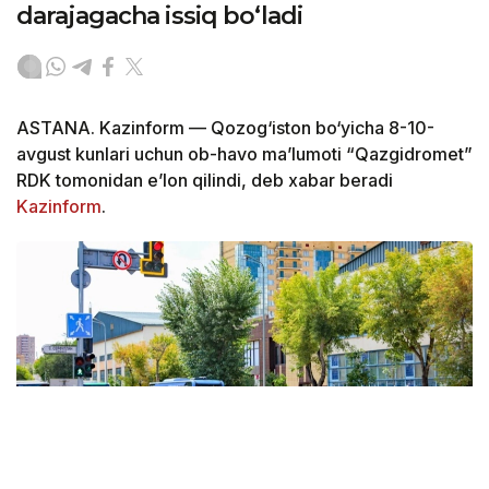
darajagacha issiq bo‘ladi
ASTANA. Kazinform — Qozog‘iston bo‘yicha 8-10-
avgust kunlari uchun ob-havo ma’lumoti “Qazgidromet”
RDK tomonidan e’lon qilindi, deb xabar beradi
Kazinform
.