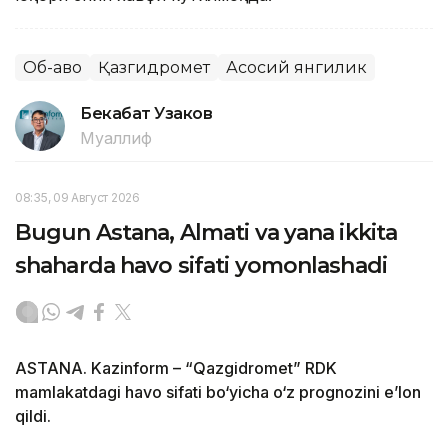
Об-ҳаво
Қазгидромет
Асосий янгилик
Бекабат Узаков
Муаллиф
08:35, 09 Август 2026
Bugun Astana, Almati va yana ikkita
shaharda havo sifati yomonlashadi
ASTANA. Kazinform – “Qazgidromet” RDK
mamlakatdagi havo sifati bo‘yicha o‘z prognozini e’lon
qildi.