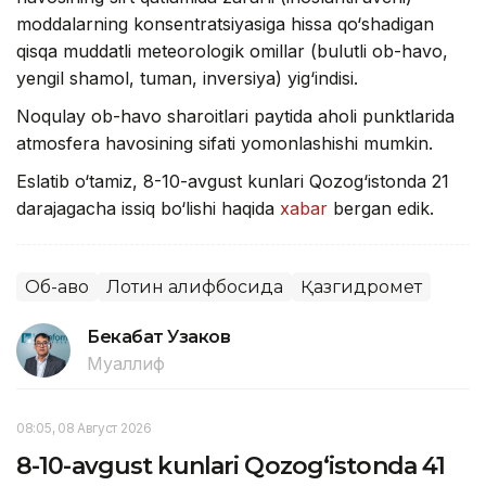
moddalarning konsentratsiyasiga hissa qo‘shadigan
qisqa muddatli meteorologik omillar (bulutli ob-havo,
yengil shamol, tuman, inversiya) yig‘indisi.
Noqulay ob-havo sharoitlari paytida aholi punktlarida
atmosfera havosining sifati yomonlashishi mumkin.
Eslatib o‘tamiz, 8-10-avgust kunlari Qozog‘istonda 21
darajagacha issiq bo‘lishi haqida
xabar
bergan edik.
Об-ҳаво
Лотин алифбосида
Қазгидромет
Бекабат Узаков
Муаллиф
08:05, 08 Август 2026
8-10-avgust kunlari Qozog‘istonda 41