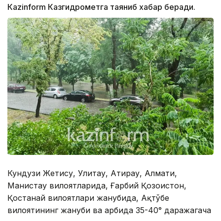
Каzinform Казгидрометга таяниб хабар беради.
Кундузи Жетису, Улитау, Атирау, Алмати,
Манғистау вилоятларида, Ғарбий Қозоғистон,
Қостанай вилоятлари жанубида, Ақтўбе
вилоятининг жануби ва ғарбида 35-40° даражагача