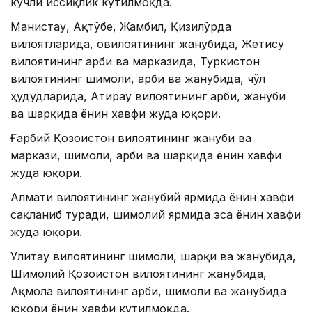
кучли иссиқлик кутилмоқда.
Манғистау, Ақтўбе, Жамбил, Қизилўрда
вилоятларида, овилоятининг жанубида, Жетису
вилоятининг ғарби ва марказида, Туркистон
вилоятининг шимоли, ғарби ва жанубида, чўл
ҳудудларида, Атирау вилоятининг ғарби, жануби
ва шарқида ёнғин хавфи жуда юқори.
Ғарбий Қозоғистон вилоятининг жануби ва
маркази, шимоли, ғарби ва шарқида ёнғин хавфи
жуда юқори.
Алмати вилоятининг жанубий ярмида ёнғин хавфи
сақланиб туради, шимолий ярмида эса ёнғин хавфи
жуда юқори.
Улитау вилоятининг шимоли, шарқи ва жанубида,
Шимолий Қозоғистон вилоятининг жанубида,
Ақмола вилоятининг ғарби, шимоли ва жанубида
юқори ёнғин хавфи кутилмоқда.