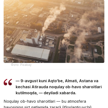
Фото: Pixabay
— 9-avgust kuni Aqto‘be, Almati, Astana va
kechasi Atirauda noqulay ob-havo sharoitlari
kutilmoqda, — deyiladi xabarda.
Noqulay ob-havo sharoitlari — bu atmosfera
havosining sirt qatlamida zararli (ifloslantiruvchi)