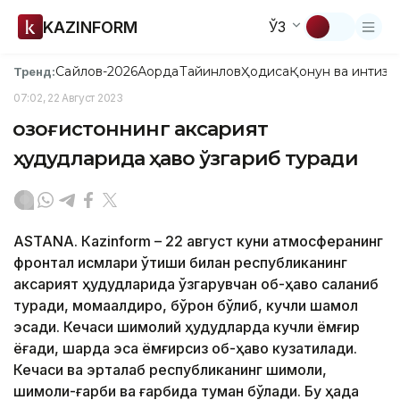
KAZINFORM
ЎЗ
Сайлов-2026
Ақорда
Тайинлов
Ҳодиса
Қонун ва интизо
Тренд:
07:02, 22 Август 2023
Қозоғистоннинг аксарият
ҳудудларида ҳаво ўзгариб туради
ASTANА. Кazinform – 22 август куни атмосферанинг
фронтал қисмлари ўтиши билан республиканинг
аксарият ҳудудларида ўзгарувчан об-ҳаво сақланиб
туради, момақалдироқ, бўрон бўлиб, кучли шамол
эсади. Кечаси шимолий ҳудудларда кучли ёмғир
ёғади, шарқда эса ёмғирсиз об-ҳаво кузатилади.
Кечаси ва эрталаб республиканинг шимоли,
шимоли-ғарби ва ғарбида туман бўлади. Бу ҳақда