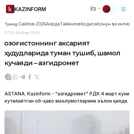
KAZINFORM
ЎЗ
Сайлов-2026
Ақорда
Тайинлов
Ҳодиса
Қонун ва интизо
Тренд:
07:20, 04 Март 2024
Қозоғистоннинг аксарият
ҳудудларида туман тушиб, шамол
кучаяди – Қазгидромет
ASTANA. Кazinform - “Қазгидромет” РДК 4 март куни
кутилаётган об-ҳаво маълумотларини эълон қилди.