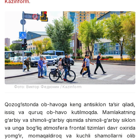
Kazinform
.
Фото: Виктор Федюнин / Kazinform
Qozog‘istonda ob-havoga keng antisiklon ta’sir qiladi,
issiq va quruq ob-havo kutilmoqda. Mamlakatning
g‘arbiy va shimoli-g‘arbiy qismida shimoli-g‘arbiy siklon
va unga bog‘liq atmosfera frontal tizimlari davr oxirida
yomg‘ir, momaqaldiroq va kuchli shamollarni olib