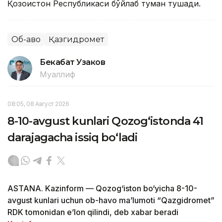
Қозоғистон Республикаси бўйлаб туман тушади.
Об-ҳаво
Қазгидромет
Бекабат Узаков
Муаллиф
08:05, 08 Август 2026
8-10-avgust kunlari Qozog‘istonda 41
darajagacha issiq bo‘ladi
ASTANA. Kazinform — Qozog‘iston bo‘yicha 8-10-
avgust kunlari uchun ob-havo ma’lumoti “Qazgidromet”
RDK tomonidan e’lon qilindi, deb xabar beradi