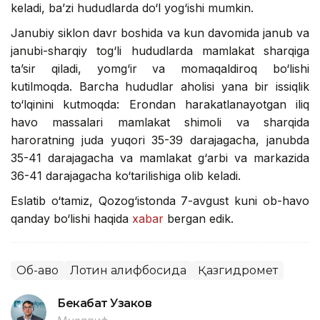
keladi, ba’zi hududlarda do‘l yog‘ishi mumkin.
Janubiy siklon davr boshida va kun davomida janub va
janubi-sharqiy tog‘li hududlarda mamlakat sharqiga
ta’sir qiladi, yomg‘ir va momaqaldiroq bo‘lishi
kutilmoqda. Barcha hududlar aholisi yana bir issiqlik
to‘lqinini kutmoqda: Erondan harakatlanayotgan iliq
havo massalari mamlakat shimoli va sharqida
haroratning juda yuqori 35-39 darajagacha, janubda
35-41 darajagacha va mamlakat g‘arbi va markazida
36-41 darajagacha ko‘tarilishiga olib keladi.
Eslatib o‘tamiz, Qozog‘istonda 7-avgust kuni ob-havo
qanday bo‘lishi haqida
xabar
bergan edik.
Об-ҳаво
Лотин алифбосида
Қазгидромет
Бекабат Узаков