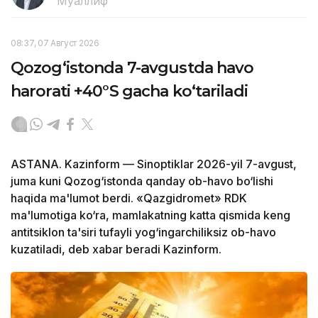
Муаллиф
08:37, 07 Август 2026
Qozog‘istonda 7-avgustda havo
harorati +40°S gacha ko‘tariladi
ASTANA. Kazinform — Sinoptiklar 2026-yil 7-avgust,
juma kuni Qozog‘istonda qanday ob-havo bo‘lishi
haqida ma'lumot berdi. «Qazgidromet» RDK
ma'lumotiga ko‘ra, mamlakatning katta qismida keng
antitsiklon ta'siri tufayli yog‘ingarchiliksiz ob-havo
kuzatiladi, deb xabar beradi Kazinform.