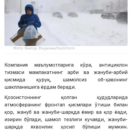
Фото: Виктор Федюнин/Kazinform
Компания маълумотларига кўра, антициклон
тизмаси мамлакатнинг ғарби ва жануби-ғарбий
қисмида қуруқ, шамолсиз об-ҳавонинг
шаклланишига ёрдам беради.
Қозоғистоннинг қолган ҳудудларида
атмосферанинг фронтал қисмлари ўтиши билан
қор, жануб ва жануби-шарқда ёмғир ва қор ёғади,
изғирин бўлади, шамол тезлиги кучаяди, жануби-
шарқда яхвонлик ҳосил бўлиши мумкин.