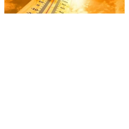
Фото: Казгидромет
Shu bilan birga, sinoptiklar tarqatgan ma’lumotga
ko‘ra, mamlakat sharqida, shuningdek janub va janubi-
sharqning tog‘li hududlarida momaqaldiroq bilan
yomg‘ir yog‘ishi kutilmoqda.
“Sharqiy hududlarda ayrim joylarda kuchli
yomg‘ir yog‘adi, do‘l yog‘ishi ham istisno
etilmaydi”, — deyiladi «Qazgidromet» matbuot
xizmati xabarida.