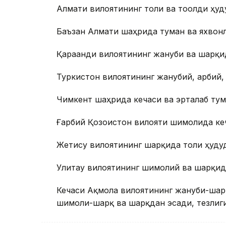
Алмати вилоятининг тоғли ва тоғолди ҳу
Баъзан Алмати шаҳрида туман ва яхвон
Қарағанди вилоятининг жануби ва шарқи
Туркистон вилоятининг жанубий, ғарбий,
Чимкент шаҳрида кечаси ва эрталаб ту
Ғарбий Қозоғистон вилояти шимолида ке
Жетису вилоятининг шарқида тоғли ҳуду
Улитау вилоятининг шимолий ва шарқида
Кечаси Ақмола вилоятининг жануби-ша
шимоли-шарқ ва шарқдан эсади, тезлиги 