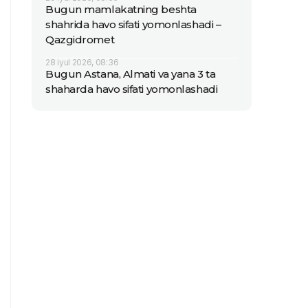
Bugun mamlakatning beshta
shahrida havo sifati yomonlashadi –
Qazgidromet
28 iyul 2026, 08:36
Bugun Astana, Almati va yana 3 ta
shaharda havo sifati yomonlashadi