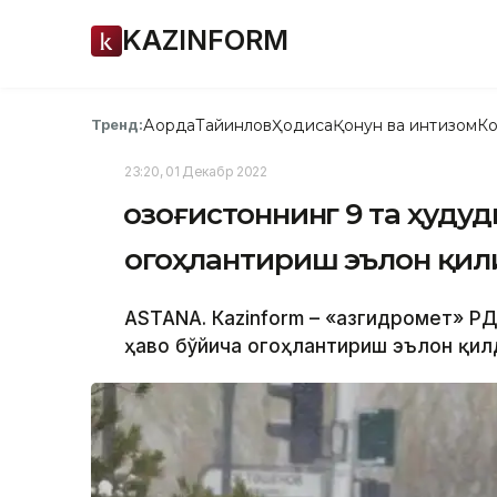
KAZINFORM
Ақорда
Тайинлов
Ҳодиса
Қонун ва интизом
Ко
Тренд:
23:20, 01 Декабр 2022
Қозоғистоннинг 9 та ҳуду
огоҳлантириш эълон қи
ASTANA. Кazinform – «Қазгидромет» Р
ҳаво бўйича огоҳлантириш эълон қилд