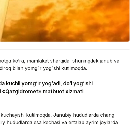
umotga ko‘ra, mamlakat sharqida, shuningdek janub va
iroq bilan yomg‘ir yog‘ishi kutilmoqda.
a kuchli yomg‘ir yog‘adi, do‘l yog‘ishi
adi «Qazgidromet» matbuot xizmati
 kuchayishi kutilmoqda. Janubiy hududlarda chang
oliy hududlarda esa kechasi va ertalab ayrim joylarda