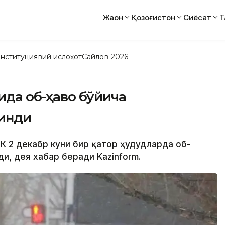
Жаҳон
Қозоғистон
Сиёсат
Т
нституциявий ислоҳот
Сайлов-2026
дида об-ҳаво бўйича
линди
ДК 2 декабр куни бир қатор ҳудудларда об-
и, дея хабар беради Kazinform.