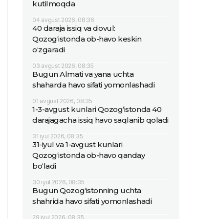
kutilmoqda
04 avgust 2026, 08:36
40 daraja issiq va dovul:
Qozog‘istonda ob-havo keskin
o‘zgaradi
03 avgust 2026, 08:35
Bugun Almati va yana uchta
shaharda havo sifati yomonlashadi
01 avgust 2026, 08:35
1-3-avgust kunlari Qozog‘istonda 40
darajagacha issiq havo saqlanib qoladi
31 iyul 2026, 08:35
31-iyul va 1-avgust kunlari
Qozog‘istonda ob-havo qanday
bo‘ladi
30 iyul 2026, 08:35
Bugun Qozog‘istonning uchta
shahrida havo sifati yomonlashadi
29 iyul 2026, 08:35