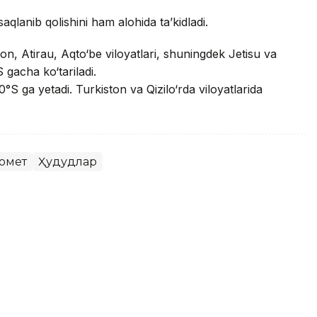
saqlanib qolishini ham alohida ta’kidladi.
n, Atirau, Aqto‘be viloyatlari, shuningdek Jetisu va
 gacha ko‘tariladi.
°S ga yetadi. Turkiston va Qizilo‘rda viloyatlarida
омет
Ҳудудлар