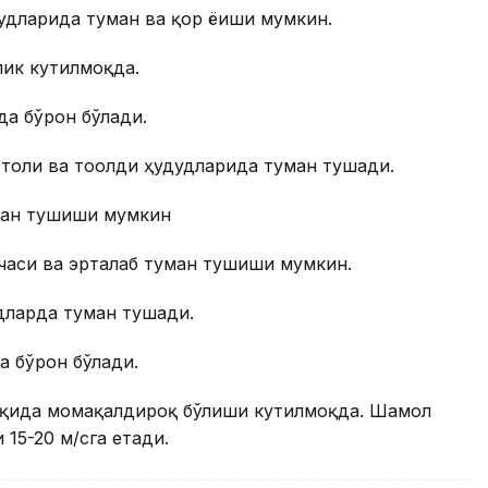
дудларида туман ва қор ёғиши мумкин.
лик кутилмоқда.
да бўрон бўлади.
 тоғли ва тоғолди ҳудудларида туман тушади.
ман тушиши мумкин
часи ва эрталаб туман тушиши мумкин.
дларда туман тушади.
 бўрон бўлади.
рқида момақалдироқ бўлиши кутилмоқда. Шамол
15-20 м/сга етади.