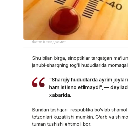
Фото: Казгидромет
Shu bilan birga, sinoptiklar tarqatgan ma’l
janubi-sharqning tog‘li hududlarida momaqald
“Sharqiy hududlarda ayrim joylard
ham istisno etilmaydi”, — deyil
xabarida.
Bundan tashqari, respublika bo‘ylab shamol
to‘zonlari kuzatilishi mumkin. G‘arb va shim
tuman tushishi ehtimoli bor.