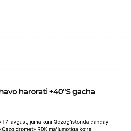
havo harorati +40°S gacha
il 7-avgust, juma kuni Qozog‘istonda qanday
 «Qazgidromet» RDK ma'lumotiga ko‘ra,