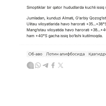
Sinoptiklar bir qator hududlarda kuchli issiq 
Jumladan, kunduzi Almati, G‘arbiy Qozog‘isto
Ulitau viloyatlarida havo harorati +35...+38°S
Mang‘istau viloyatida havo harorati +38...+40
ham +40°S gacha issiq bo‘lishi kutilmoqda.
Об-ҳаво
Лотин алифбосида
Қазгидр
Ляззат Сейданова
Муаллиф