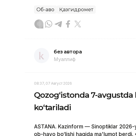
Об-ҳаво
Қазгидромет
без автора
Муаллиф
08:37, 07 Август 2026
Qozog‘istonda 7-avgustda 
ko‘tariladi
ASTANA. Kazinform — Sinoptiklar 2026-y
ob-havo bo‘lishi haqida ma'lumot berdi.