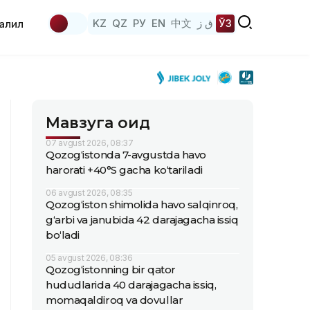
KZ
QZ
РУ
EN
中文
ق ز
ЎЗ
аҳлил
Мавзуга оид
07 avgust 2026, 08:37
Qozog‘istonda 7-avgustda havo
harorati +40°S gacha ko‘tariladi
06 avgust 2026, 08:35
Qozog‘iston shimolida havo salqinroq,
g‘arbi va janubida 42 darajagacha issiq
bo‘ladi
05 avgust 2026, 08:36
Qozog‘istonning bir qator
hududlarida 40 darajagacha issiq,
momaqaldiroq va dovullar