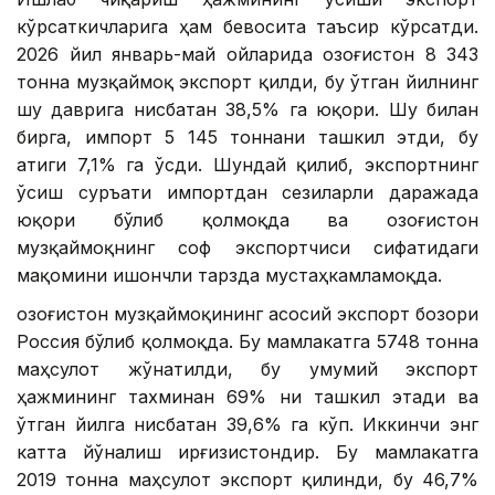
кўрсаткичларига ҳам бевосита таъсир кўрсатди.
2026 йил январь-май ойларида Қозоғистон 8 343
тонна музқаймоқ экспорт қилди, бу ўтган йилнинг
шу даврига нисбатан 38,5% га юқори. Шу билан
бирга, импорт 5 145 тоннани ташкил этди, бу
атиги 7,1% га ўсди. Шундай қилиб, экспортнинг
ўсиш суръати импортдан сезиларли даражада
юқори бўлиб қолмоқда ва Қозоғистон
музқаймоқнинг соф экспортчиси сифатидаги
мақомини ишончли тарзда мустаҳкамламоқда.
Қозоғистон музқаймоқининг асосий экспорт бозори
Россия бўлиб қолмоқда. Бу мамлакатга 5748 тонна
маҳсулот жўнатилди, бу умумий экспорт
ҳажмининг тахминан 69% ни ташкил этади ва
ўтган йилга нисбатан 39,6% га кўп. Иккинчи энг
катта йўналиш Қирғизистондир. Бу мамлакатга
2019 тонна маҳсулот экспорт қилинди, бу 46,7%