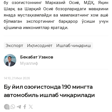
бу Қозоғистоннинг Марказий Осиё, МДҲ, Яқин
Шарқ ва Шарқий Осиё бозорларидаги мавқеини
янада мустаҳкамлайди ва мамлакатнинг хом ашё
бўлмаган экспортининг барқарор ўсиши учун
қўшимча имкониятлар яратади.
Экспорт
Иқтисодиёт
Ишлаб чиқариш
Бекабат Узаков
Муаллиф
14:10, 21 Июл 2026
Бу йил Қозоғистонда 190 мингта
автомобиль ишлаб чиқарилади