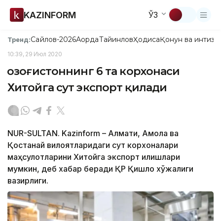
KAZINFORM
ЎЗ
Сайлов-2026
Ақорда
Тайинлов
Ҳодиса
Қонун ва интизо
Тренд:
10:39, 29 Июл 2020
Қозоғистоннинг 6 та корхонаси
Хитойга сут экспорт қилади
NUR-SULTAN. Kazinform – Алмати, Ақмола ва
Қостанай вилоятларидаги сут корхоналари
маҳсулотларини Хитойга экспорт қилишлари
мумкин, деб хабар беради ҚР Қишлоқ хўжалиги
вазирлиги.