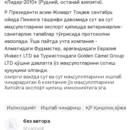
«Лидер-2010» (Рудний, Қостанай вилояти).
ҚР Президенти Қасим-Жомарт Тоқаев сентабрь
ойида Пекинга ташрифи давомида сут ва сут
маҳсулотларини экспорт қилишда ветеринарлик-
санитарлик талаблар тўғрисида протоколни
имзолади. Ўша пайтда учта компания -
Алматидаги Фудмастер, Қарағандидаги Евразия
Инвест LTD ва Туркистондаги Golden Camel Group
LTD қўшни давлатга ўз маҳсулотларини сотиш
ҳуқуқини олганди.
Ҳозирги вақтда сут ва сут маҳсулотларини ишлаб
чиқарадиган 6 компания ўз маҳсулотларини
Хитойга экспорт қилиш имкониятига эга.
Иқтисодиёт
Ишлаб чиқариш
ҚР Қишлоқ хўжал
без автора
Муаллиф