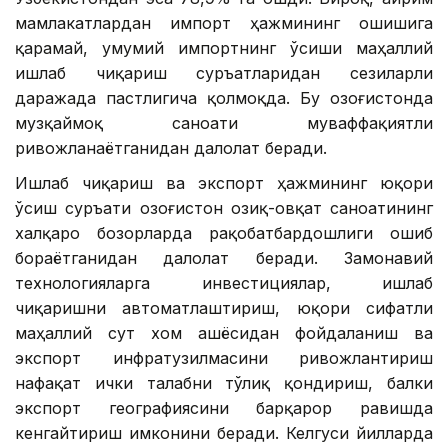
мамлакатлардан импорт ҳажмининг ошишига
қарамай, умумий импортнинг ўсиши маҳаллий
ишлаб чиқариш суръатларидан сезиларли
даражада пастлигича қолмоқда. Бу Қозоғистонда
музқаймоқ саноати муваффақиятли
ривожланаётганидан далолат беради.
Ишлаб чиқариш ва экспорт ҳажмининг юқори
ўсиш суръати Қозоғистон озиқ-овқат саноатининг
халқаро бозорларда рақобатбардошлиги ошиб
бораётганидан далолат беради. Замонавий
технологияларга инвестициялар, ишлаб
чиқаришни автоматлаштириш, юқори сифатли
маҳаллий сут хом ашёсидан фойдаланиш ва
экспорт инфратузилмасини ривожлантириш
нафақат ички талабни тўлиқ қондириш, балки
экспорт географиясини барқарор равишда
кенгайтириш имконини беради. Келгуси йилларда