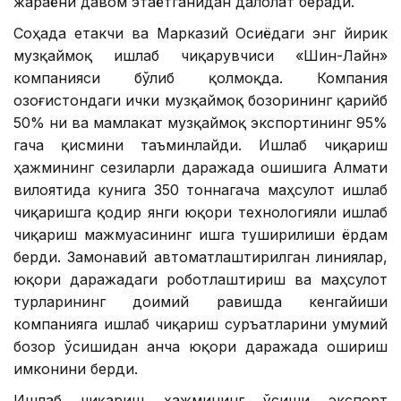
жараёни давом этаётганидан далолат беради.
Соҳада етакчи ва Марказий Осиёдаги энг йирик
музқаймоқ ишлаб чиқарувчиси «Шин-Лайн»
компанияси бўлиб қолмоқда. Компания
Қозоғистондаги ички музқаймоқ бозорининг қарийб
50% ни ва мамлакат музқаймоқ экспортининг 95%
гача қисмини таъминлайди. Ишлаб чиқариш
ҳажмининг сезиларли даражада ошишига Алмати
вилоятида кунига 350 тоннагача маҳсулот ишлаб
чиқаришга қодир янги юқори технологияли ишлаб
чиқариш мажмуасининг ишга туширилиши ёрдам
берди. Замонавий автоматлаштирилган линиялар,
юқори даражадаги роботлаштириш ва маҳсулот
турларининг доимий равишда кенгайиши
компанияга ишлаб чиқариш суръатларини умумий
бозор ўсишидан анча юқори даражада ошириш
имконини берди.
Ишлаб чиқариш ҳажмининг ўсиши экспорт