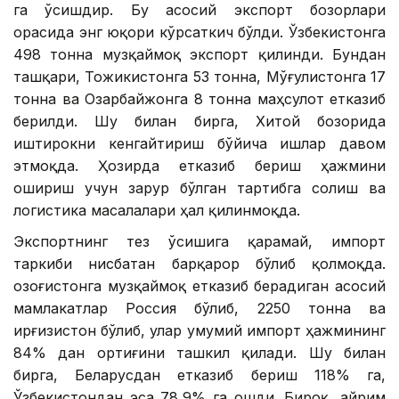
га ўсишдир. Бу асосий экспорт бозорлари
орасида энг юқори кўрсаткич бўлди. Ўзбекистонга
498 тонна музқаймоқ экспорт қилинди. Бундан
ташқари, Тожикистонга 53 тонна, Мўғулистонга 17
тонна ва Озарбайжонга 8 тонна маҳсулот етказиб
берилди. Шу билан бирга, Хитой бозорида
иштирокни кенгайтириш бўйича ишлар давом
этмоқда. Ҳозирда етказиб бериш ҳажмини
ошириш учун зарур бўлган тартибга солиш ва
логистика масалалари ҳал қилинмоқда.
Экспортнинг тез ўсишига қарамай, импорт
таркиби нисбатан барқарор бўлиб қолмоқда.
Қозоғистонга музқаймоқ етказиб берадиган асосий
мамлакатлар Россия бўлиб, 2250 тонна ва
Қирғизистон бўлиб, улар умумий импорт ҳажмининг
84% дан ортиғини ташкил қилади. Шу билан
бирга, Беларусдан етказиб бериш 118% га,
Ўзбекистондан эса 78,9% га ошди. Бироқ, айрим