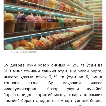
Коллаж: Kazinform
Бу даврда ички бозор сиғими 41,2% га ўсди ва
31,9 минг тоннани ташкил этди. Шу билан бирга,
импорт ҳажми атиги 7,1% га ўсди ва 5,1 минг
тоннага етди. Бу маҳаллий ишлаб
чиқарувчиларнинг бозор улуши кучайиб
бораётганидан, хорижий маҳсулотларга қарамлик
камайиб бораётганидан ва импорт ўрнини босиш