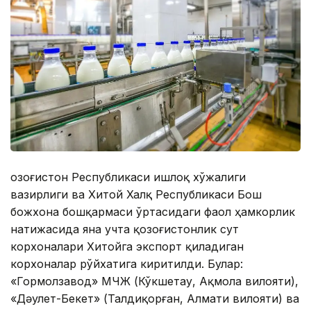
Қозоғистон Республикаси Қишлоқ хўжалиги
вазирлиги ва Хитой Халқ Республикаси Бош
божхона бошқармаси ўртасидаги фаол ҳамкорлик
натижасида яна учта қозоғистонлик сут
корхоналари Хитойга экспорт қиладиган
корхоналар рўйхатига киритилди. Булар:
«Гормолзавод» МЧЖ (Кўкшетау, Ақмола вилояти),
«Дәулет-Бекет» (Талдиқорған, Алмати вилояти) ва