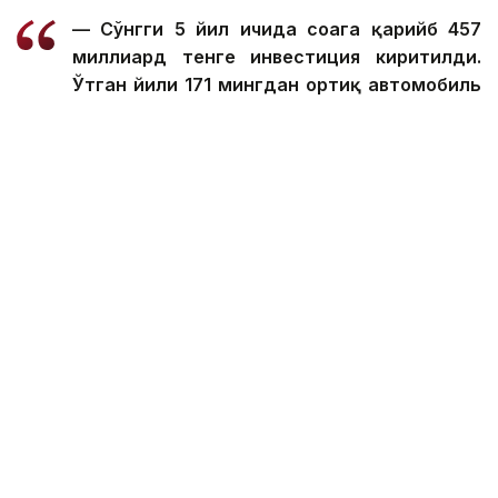
— Сўнгги 5 йил ичида соҳага қарийб 457
миллиард тенге инвестиция киритилди.
Ўтган йили 171 мингдан ортиқ автомобиль
ишлаб чиқарилди ва ишлаб чиқариш ҳажми
18 фоизга ошди. Бу ижобий динамика бу
йил ҳам давом этмоқда. Жорий йилнинг
дастлабки 6 ойида 94 400 та автомобиль
ишлаб чиқарилди, бу ўтган йилга нисбатан
35 фоизга кўп. Бу йилги режага кўра, ишлаб
чиқариш ҳажмини 11 фоизга ошириш ва 190
мингта автомобиль ишлаб чиқариш
белгиланган. Умуман олганда, бу йил
автомобилсозлик саноати 131,1 фоизга
ўсди, — деди у.
Ерсайин Нағаспаевнинг сўзларига кўра, маҳаллий
автомобилсозлик саноатини янада
ривожлантириш ва унинг рақобатбардошлигини