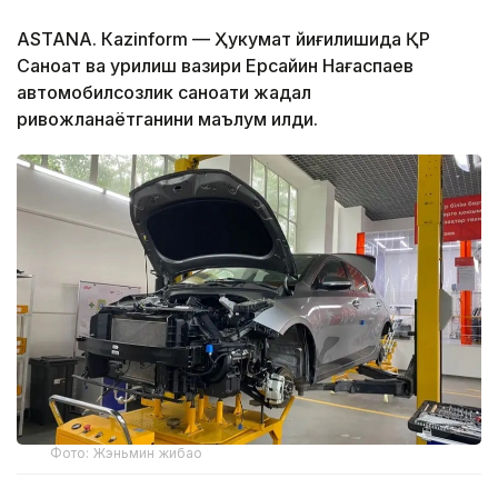
ASTANА. Кazinform — Ҳукумат йиғилишида ҚР
Саноат ва қурилиш вазири Ерсайин Нағаспаев
автомобилсозлик саноати жадал
ривожланаётганини маълум қилди.
Фото: Жэньмин жибао