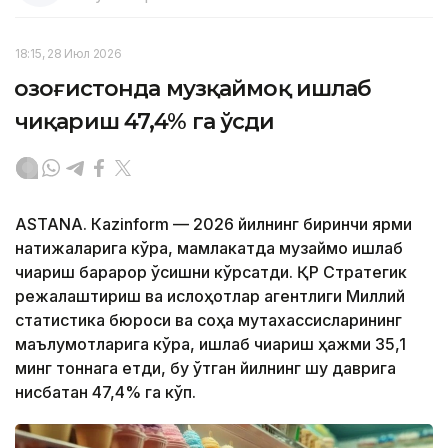
18:15, 28 Июл 2026
Қозоғистонда музқаймоқ ишлаб
чиқариш 47,4% га ўсди
ASTANА. Каzinform — 2026 йилнинг биринчи ярми
натижаларига кўра, мамлакатда музқаймоқ ишлаб
чиқариш барқарор ўсишни кўрсатди. ҚР Стратегик
режалаштириш ва ислоҳотлар агентлиги Миллий
статистика бюроси ва соҳа мутахассисларининг
маълумотларига кўра, ишлаб чиқариш ҳажми 35,1
минг тоннага етди, бу ўтган йилнинг шу даврига
нисбатан 47,4% га кўп.