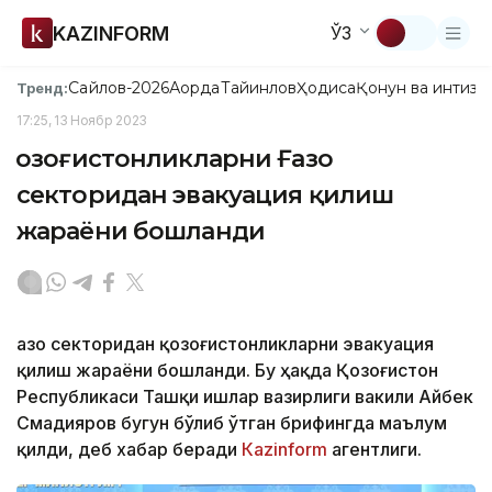
KAZINFORM
ЎЗ
Сайлов-2026
Ақорда
Тайинлов
Ҳодиса
Қонун ва интизо
Тренд:
17:25, 13 Ноябр 2023
Қозоғистонликларни Ғазо
секторидан эвакуация қилиш
жараёни бошланди
Ғазо секторидан қозоғистонликларни эвакуация
қилиш жараёни бошланди. Бу ҳақда Қозоғистон
Республикаси Ташқи ишлар вазирлиги вакили Айбек
Смадияров бугун бўлиб ўтган брифингда маълум
қилди, деб хабар беради
Каzinform
агентлиги.