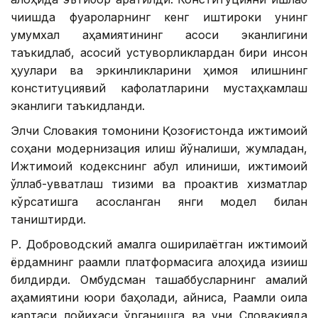
чиқишда фуқароларнинг кенг иштироки унинг
умумхалқ аҳамиятининг асоси эканлигини
таъкидлаб, асосий устуворликлардан бири инсон
ҳуқуқлари ва эркинликларини ҳимоя қилишнинг
конституциявий кафолатларини мустаҳкамлаш
эканлиги таъкидланди.
Элчи Словакия томонини Қозоғистонда ижтимоий
соҳани модернизация қилиш йўналиши, жумладан,
Ижтимоий кодекснинг қабул қилиниши, ижтимоий
қўллаб-қувватлаш тизими ва проактив хизматлар
кўрсатишга асосланган янги модел билан
таништирди.
Р. Доброводский амалга оширилаётган ижтимоий
ёрдамнинг рақамли платформасига алоҳида қизиқиш
билдирди. Омбудсман ташаббусларнинг амалий
аҳамиятини юқори баҳолади, айниқса, Рақамли оила
картаси лойиҳаси ўрганишга ва уни Словакияда