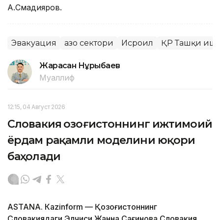
А.Смадияров.
Эвакуация
Ғазо сектори
Исроил
ҚР Ташқи ишл
Жарасқан Нұрыбаев
Муаллиф
12:15, 04 Август 2026
Словакия Қозоғистоннинг ижтимоий
ёрдам рақамли моделини юқори
баҳолади
ASTANА. Кazinform — Қозоғистоннинг
Словакиядаги Элчиси Жанна Сағинова Словакия