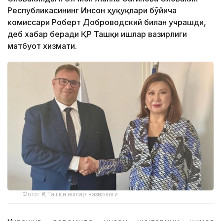
Республикасининг Инсон ҳуқуқлари бўйича
комиссари Роберт Доброводский билан учрашди,
деб хабар беради ҚР Ташқи ишлар вазирлиги
матбуот хизмати.
Фото: ҚР Ташқи ишлар вазирлиги