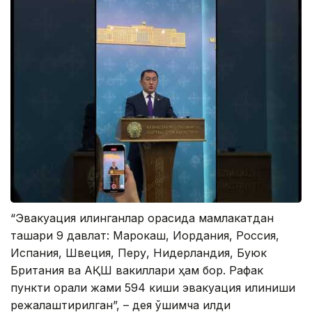
“Эвакуация қилинганлар орасида мамлакатдан
ташқари 9 давлат: Марокаш, Иордания, Россия,
Испания, Швеция, Перу, Нидерландия, Буюк
Британия ва АҚШ вакиллари ҳам бор. Рафак
пункти орқали жами 594 киши эвакуация қилиниши
режалаштирилган”, – дея қўшимча қилди