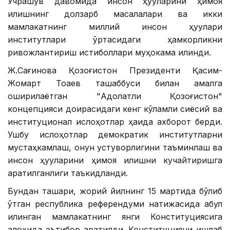
Учрашув давомида инсон ҳуқуқларини ҳимоя
қилишнинг долзарб масалалари ва икки
мамлакатнинг миллий инсон ҳуқуқлари
институтлари ўртасидаги ҳамкорликни
ривожлантириш истиқболлари муҳокама қилинди.
Ж.Сағинова Қозоғистон Президенти Қасим-
Жомарт Тоқаев ташаббуси билан амалга
оширилаётган "Адолатли Қозоғистон"
концепцияси доирасидаги кенг кўламли сиёсий ва
институционал ислоҳотлар ҳақида ахборот берди.
Ушбу ислоҳотлар демократик институтларни
мустаҳкамлаш, қонун устуворлигини таъминлаш ва
инсон ҳуқуқларини ҳимоя қилишни кучайтиришга
қаратилганлиги таъкидланди.
Бундан ташқари, жорий йилнинг 15 мартида бўлиб
ўтган республика референдуми натижасида қабул
қилинган мамлакатнинг янги Конституциясига
алоҳида эътибор қаратилди. Конституцияни ишлаб