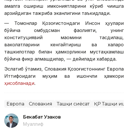
амалга ошириш имкониятларини кўриб чиқишга
арзийдиган тажриба эканлигини таъкидлади.
— Томонлар Қозоғистондаги Инсон ҳуқуқлари
бўйича омбудсман фаолияти, унинг
конституциявий мақомини тасдиқлаш,
ваколатларини кенгайтириш ва халқаро
ташкилотлар билан ҳамкорликни мустаҳкамлаш
бўйича фикр алмашдилар, — дейилади хабарда.
Эслатиб ўтамиз, Словакия Қозоғистоннинг Европа
Иттифоқидаги муҳим ва ишончли ҳамкори
ҳисобланади
.
Европа
Словакия
Ташқи сиёсат
ҚР Ташқи иш
Бекабат Узаков
Муаллиф