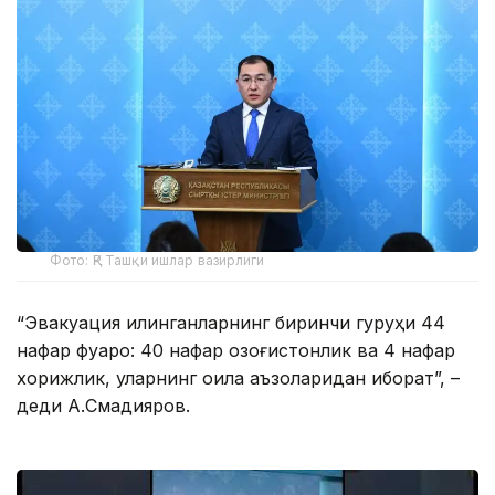
Фото: ҚР Ташқи ишлар вазирлиги
“Эвакуация қилинганларнинг биринчи гуруҳи 44
нафар фуқаро: 40 нафар қозоғистонлик ва 4 нафар
хорижлик, уларнинг оила аъзоларидан иборат”, –
деди А.Смадияров.