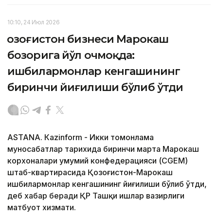
10:10, 24 Июл 2026
Қозоғистон бизнеси Марокаш
бозорига йўл очмоқда:
ишбилармонлар кенгашининг
биринчи йиғилиши бўлиб ўтди
ASTANА. Кazinform - Икки томонлама
муносабатлар тарихида биринчи марта Марокаш
корхоналари умумий конфедерацияси (CGEM)
штаб-квартирасида Қозоғистон-Марокаш
ишбилармонлар кенгашининг йиғилиши бўлиб ўтди,
деб хабар беради ҚР Ташқи ишлар вазирлиги
матбуот хизмати.