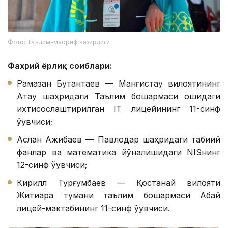
Фото: Таълим-маориф вазирлиги
Фахрий ёрлиқ соҳиблари:
Рамазан Бутантаев — Манғистау вилоятининг
Ақтау шаҳридаги Таълим бошқармаси қошидаги
ихтисослаштирилган IТ лицейининг 11-синф
ўқувчиси;
Аслан Ажибаев — Павлодар шаҳридаги табиий
фанлар ва математика йўналишидаги NISнинг
12-синф ўқувчиси;
Кирилл Турғумбаев — Қостанай вилояти
Житиқара тумани таълим бошқармаси Абай
лицей-мактабининг 11-синф ўқувчиси.