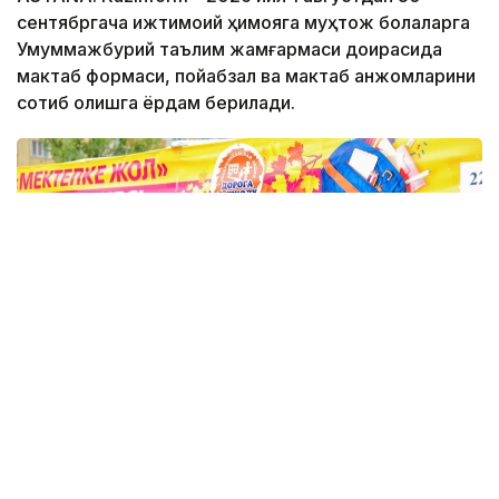
сентябргача ижтимоий ҳимояга муҳтож болаларга
Умуммажбурий таълим жамғармаси доирасида
мактаб формаси, пойабзал ва мактаб анжомларини
сотиб олишга ёрдам берилади.
Фото: Виктор Федюнин / Kazinform