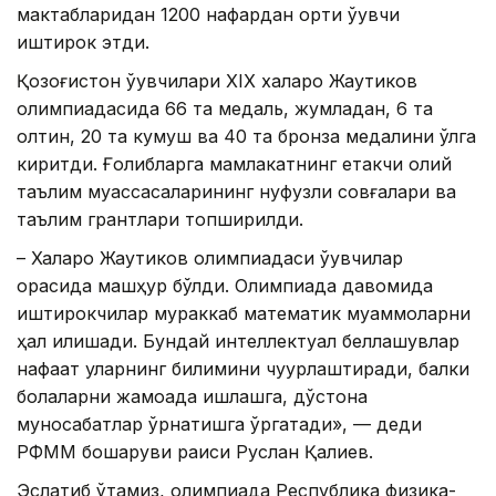
мактабларидан 1200 нафардан ортиқ ўқувчи
иштирок этди.
Қозоғистон ўқувчилари ХIХ халқаро Жаутиков
олимпиадасида 66 та медаль, жумладан, 6 та
олтин, 20 та кумуш ва 40 та бронза медалини қўлга
киритди. Ғолибларга мамлакатнинг етакчи олий
таълим муассасаларининг нуфузли совғалари ва
таълим грантлари топширилди.
– Халқаро Жаутиков олимпиадаси ўқувчилар
орасида машҳур бўлди. Олимпиада давомида
иштирокчилар мураккаб математик муаммоларни
ҳал қилишади. Бундай интеллектуал беллашувлар
нафақат уларнинг билимини чуқурлаштиради, балки
болаларни жамоада ишлашга, дўстона
муносабатлар ўрнатишга ўргатади», — деди
РФММ бошқаруви раиси Руслан Қалиев.
Эслатиб ўтамиз, олимпиада Республика физика-