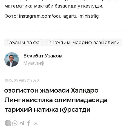
математика мактаби базасида ўтказилди.
Фото: instagram.com/oqu_agartu_ministrligi
Таълим ва фан
ҚР Таълим-маориф вазирлиги
Бекабат Узаков
Муаллиф
16:15, 03 Август 2026
Қозоғистон жамоаси Халқаро
Лингивистика олимпиадасида
тарихий натижа кўрсатди