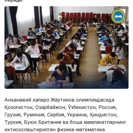
Анъанавий халқаро Жаутиков олимпиадасида
Қозоғистон, Озарбайжон, Ўзбекистон, Россия,
Грузия, Руминия, Сербия, Украина, Ҳиндистон,
Туркия, Буюк Британия ва бошқа мамлакатларнинг
ихтисослаштирилган физика-математика