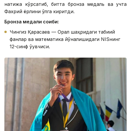
натижа кўрсатиб, битта бронза медаль ва учта
Фахрий ёрлиқни қўлга киритди.
Бронза медали соҳиби:
Чингиз Қарасаев — Орал шаҳридаги табиий
фанлар ва математика йўналишидаги NISнинг
12-синф ўқувчиси.