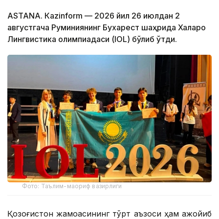
ASTANА. Кazinform — 2026 йил 26 июлдан 2
августгача Руминиянинг Бухарест шаҳрида Халқаро
Лингвистика олимпиадаси (IOL) бўлиб ўтди.
Фото: Таълим-маориф вазирлиги
Қозоғистон жамоасининг тўрт аъзоси ҳам ажойиб