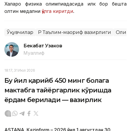
Халқаро физика олимпиадасида илк бор бешта
олтин медални
қўлга киритди
.
Ўқувчилар
ҚР Таълим-маориф вазирлиги
Олим
Бекабат Узаков
Муаллиф
18:17, 31 Июл 2026
Бу йил қарийб 450 минг болага
мактабга тайёргарлик кўришда
ёрдам берилади — вазирлик
ASTANА. Кazinform – 2026 йил 1 августдан 30