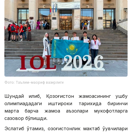
Фото: Таълим-маориф вазирлиги
Шундай қилиб, Қозоғистон жамоасининг ушбу
олимпиададаги иштироки тарихида биринчи
марта барча жамоа аъзолари мукофотларга
сазовор бўлишди.
Эслатиб ўтамиз, қозоғистонлик мактаб ўқувчилари