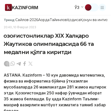
KAZINFORM
ЎЗ
Сайлов-2026
Ақорда
Тайинлов
Ҳодиса
Қонун ва интизо
Тренд:
20:40, 10 Феврал 2023
Қозоғистонликлар XIX Халқаро
Жаутиков олимпиадасида 66 та
медални қўлга киритди
ASTANА. Кazinform – 10 кун давомида математика,
физика ва информатика бўйича ўтказилган
мусобақаларда 26 мамлакатдан 281 жамоа иштирок
этди. Қозоғистондан 250 нафар ўқувчидан иборат
35 жамоа беллашди. Бу ҳақда Kazinform Таълим-
маориф вазирлиги матбуот хизматига таяниб хабар
беради.