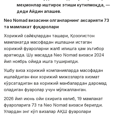
меҳмонлар иштирок этиши кутилмоқда, —
деди Айдин Қапашев.
Neo Nomad визасини олганларнинг аксарияти 73
та мамлакат фуқаролари
Хорижий сайёҳлардан ташқари, Қозоғистон
мамлакатда масофадан ишлашни истаган
хорижий фуқароларни жалб қилишга ҳам эътибор
қаратмоқда. Шу мақсадда Neo Nomad визаси 2024
йил ноябрь ойида ишга туширилди.
Ушбу виза хорижий компанияларда масофадан
ишлайдиган ёки хорижий мижозларга хизмат
кўрсатадиган ва хорижий манбалардан даромад
оладиган фуқаролар учун мўлжалланган.
2026 йил июнь ойи охирига келиб, 19 мамлакат
фуқароларига 73 та Neo Nomad визаси берилди.
Улардан энг кўп визалар АҚШ фуқаролари