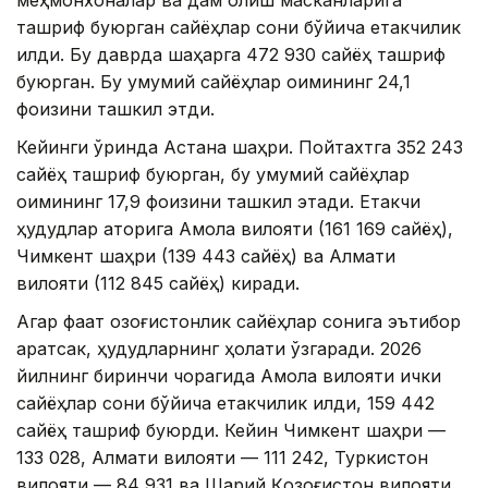
меҳмонхоналар ва дам олиш масканларига
ташриф буюрган сайёҳлар сони бўйича етакчилик
қилди. Бу даврда шаҳарга 472 930 сайёҳ ташриф
буюрган. Бу умумий сайёҳлар оқимининг 24,1
фоизини ташкил этди.
Кейинги ўринда Астана шаҳри. Пойтахтга 352 243
сайёҳ ташриф буюрган, бу умумий сайёҳлар
оқимининг 17,9 фоизини ташкил этади. Етакчи
ҳудудлар қаторига Ақмола вилояти (161 169 сайёҳ),
Чимкент шаҳри (139 443 сайёҳ) ва Алмати
вилояти (112 845 сайёҳ) киради.
Агар фақат қозоғистонлик сайёҳлар сонига эътибор
қаратсак, ҳудудларнинг ҳолати ўзгаради. 2026
йилнинг биринчи чорагида Ақмола вилояти ички
сайёҳлар сони бўйича етакчилик қилди, 159 442
сайёҳ ташриф буюрди. Кейин Чимкент шаҳри —
133 028, Алмати вилояти — 111 242, Туркистон
вилояти — 84 931 ва Шарқий Қозоғистон вилояти