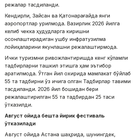
режалар тасдиқланди.
Кендирли, Зайсан ва Қатонқарағайда янги
аэропортлар қурилмоқда. Вазирлик 2026 йилга
келиб чекка ҳудудларга киришни
осонлаштирадиган ушбу инфратузилма
лойиҳаларини якунлашни режалаштирмоқда.
Ички туризмни ривожлантиришда кенг кўламли
тадбирларни ташкил этишга ҳам эътибор
қаратилмоқда. Ўтган йил охирида мамлакат бўйлаб
55 та тадбирни ўз ичига олган Тадбирлар тақвими
тасдиқланди. 2026 йил бошидан бери
режалаштирилган 55 та тадбирдан 25 таси
ўтказилди.
Август ойида бешта йирик фестиваль
ўтказилади
Август ойида Астана шаҳрида, шунингдек,