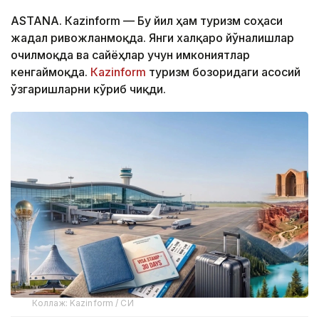
ASTANА. Кazinform — Бу йил ҳам туризм соҳаси
жадал ривожланмоқда. Янги халқаро йўналишлар
очилмоқда ва сайёҳлар учун имкониятлар
кенгаймоқда.
Кazinform
туризм бозоридаги асосий
ўзгаришларни кўриб чиқди.
Коллаж: Kazinform / СИ