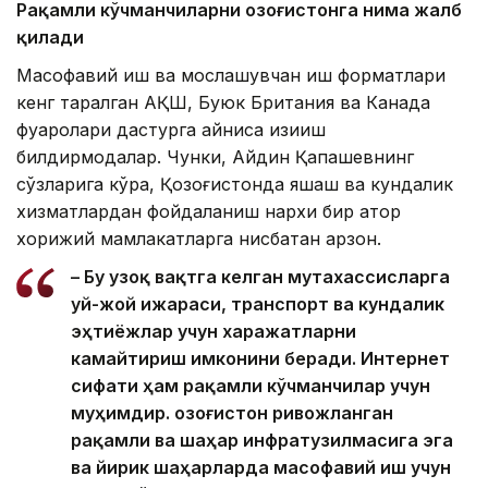
Рақамли кўчманчиларни Қозоғистонга нима жалб
қилади
Масофавий иш ва мослашувчан иш форматлари
кенг тарқалган АҚШ, Буюк Британия ва Канада
фуқаролари дастурга айниқса қизиқиш
билдирмоқдалар. Чунки, Айдин Қапашевнинг
сўзларига кўра, Қозоғистонда яшаш ва кундалик
хизматлардан фойдаланиш нархи бир қатор
хорижий мамлакатларга нисбатан арзон.
– Бу узоқ вақтга келган мутахассисларга
уй-жой ижараси, транспорт ва кундалик
эҳтиёжлар учун харажатларни
камайтириш имконини беради. Интернет
сифати ҳам рақамли кўчманчилар учун
муҳимдир. Қозоғистон ривожланган
рақамли ва шаҳар инфратузилмасига эга
ва йирик шаҳарларда масофавий иш учун