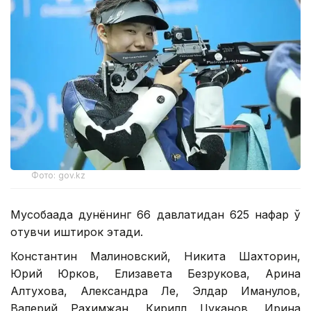
Фото: gov.kz
Мусобақада дунёнинг 66 давлатидан 625 нафар ўқ
отувчи иштирок этади.
Константин Малиновский, Никита Шахторин,
Юрий Юрков, Елизавета Безрукова, Арина
Алтухова, Александра Ле, Элдар Иманқулов,
Валерий Рахимжан, Кирилл Цуканов, Ирина