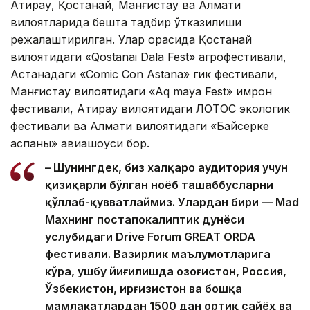
Атирау, Қостанай, Манғистау ва Алмати
вилоятларида бешта тадбир ўтказилиши
режалаштирилган. Улар орасида Қостанай
вилоятидаги «Qostanai Dala Fest» агрофестивали,
Астанадаги «Comic Con Astana» гик фестивали,
Манғистау вилоятидаги «Aq maya Fest» қимрон
фестивали, Атирау вилоятидаги ЛОТОС экологик
фестивали ва Алмати вилоятидаги «Байсерке
аспаны» авиашоуси бор.
– Шунингдек, биз халқаро аудитория учун
қизиқарли бўлган ноёб ташаббусларни
қўллаб-қувватлаймиз. Улардан бири — Mad
Maxнинг постапокалиптик дунёси
услубидаги Drive Forum GREAT ORDA
фестивали. Вазирлик маълумотларига
кўра, ушбу йиғилишда Қозоғистон, Россия,
Ўзбекистон, Қирғизистон ва бошқа
мамлакатлардан 1500 дан ортиқ сайёҳ ва