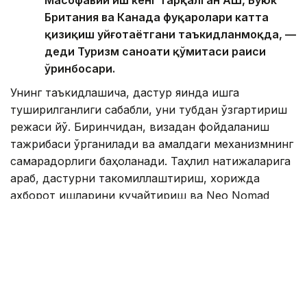
Британия ва Канада фуқаролари катта
қизиқиш уйғотаётгани таъкидланмоқда, —
деди Туризм саноати қўмитаси раиси
ўринбосари.
Унинг таъкидлашича, дастур яқинда ишга
туширилганлиги сабабли, уни тубдан ўзгартириш
режаси йўқ. Биринчидан, визадан фойдаланиш
тажрибаси ўрганилади ва амалдаги механизмнинг
самарадорлиги баҳоланади. Таҳлил натижаларига
қараб, дастурни такомиллаштириш, хорижда
ахборот ишларини кучайтириш ва Neo Nomad
визасининг машҳурлигини ошириш масалалари
кўриб чиқилиши мумкин. Бироқ, қўмита раиси
ўринбосарига кўра, Қозоғистон келгуси йилларда
қанча рақамли кўчманчиларни жалб қилишни
режалаштираётгани ҳали тасдиқланмади.