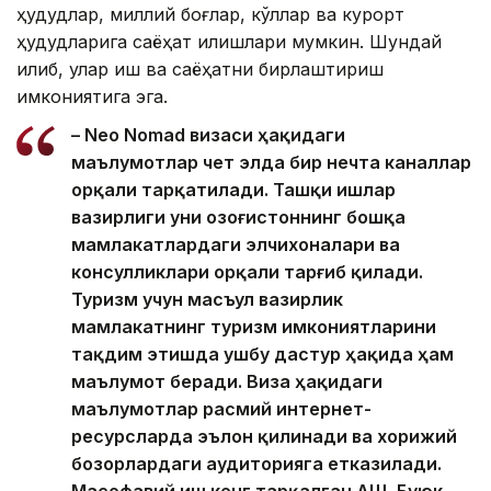
ҳудудлар, миллий боғлар, кўллар ва курорт
ҳудудларига саёҳат қилишлари мумкин. Шундай
қилиб, улар иш ва саёҳатни бирлаштириш
имкониятига эга.
– Neo Nomad визаси ҳақидаги
маълумотлар чет элда бир нечта каналлар
орқали тарқатилади. Ташқи ишлар
вазирлиги уни Қозоғистоннинг бошқа
мамлакатлардаги элчихоналари ва
консулликлари орқали тарғиб қилади.
Туризм учун масъул вазирлик
мамлакатнинг туризм имкониятларини
тақдим этишда ушбу дастур ҳақида ҳам
маълумот беради. Виза ҳақидаги
маълумотлар расмий интернет-
ресурсларда эълон қилинади ва хорижий
бозорлардаги аудиторияга етказилади.
Масофавий иш кенг тарқалган АҚШ, Буюк