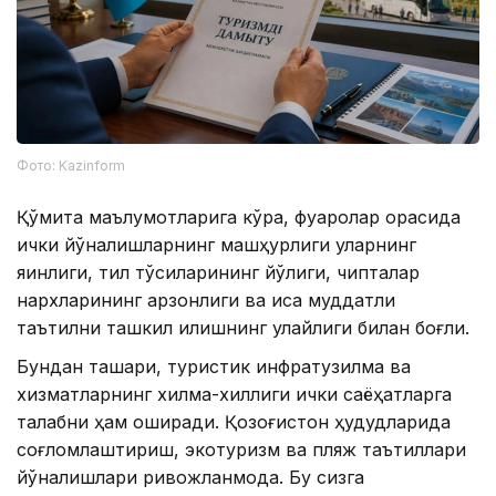
Фото: Kazinform
Қўмита маълумотларига кўра, фуқаролар орасида
ички йўналишларнинг машҳурлиги уларнинг
яқинлиги, тил тўсиқларининг йўқлиги, чипталар
нархларининг арзонлиги ва қисқа муддатли
таътилни ташкил қилишнинг қулайлиги билан боғлиқ.
Бундан ташқари, туристик инфратузилма ва
хизматларнинг хилма-хиллиги ички саёҳатларга
талабни ҳам оширади. Қозоғистон ҳудудларида
соғломлаштириш, экотуризм ва пляж таътиллари
йўналишлари ривожланмоқда. Бу сизга