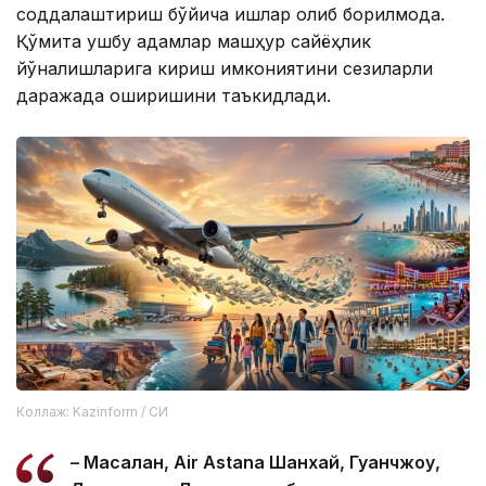
соддалаштириш бўйича ишлар олиб борилмоқда.
Қўмита ушбу қадамлар машҳур сайёҳлик
йўналишларига кириш имкониятини сезиларли
даражада оширишини таъкидлади.
Коллаж: Kazinform / СИ
– Масалан, Air Astana Шанхай, Гуанчжоу,