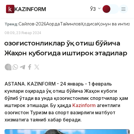
KAZINFORM
ЎЗ
Сайлов-2026
Ақорда
Тайинлов
Ҳодиса
Қонун ва интизо
Тренд:
08:09, 23 Январ 2024
Қозоғистонликлар ўқ отиш бўйича
Жаҳон кубогида иштирок этадилар
ASTANA. KAZINFORM - 24 январь - 1 февраль
кунлари Қоҳирада ўқ отиш бўйича Жаҳон кубоги
бўлиб ўтади ва унда қозоғистонлик спортчилар ҳам
иштирок этишади. Бу ҳақда
Kazinform
агентлиги
Қозоғистон Туризм ва спорт вазирлиги матбуот
хизматига таяниб хабар беради.