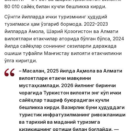
80 010 сайёҳ билан кучли бешликка кирди.
Сўнгги йилларда ички туризмнинг ҳудудий
тузилмаси ҳам ўзгариб бормоқда. 2022–2023
йилларда Ақмола, Шарқий Қозоғистон ва Алмати
вилоятлари етакчилар қаторида бўлган бўлса, 2024
йилда сайёҳлар сонининг сезиларли даражада
ошиши туфайли Манғистау вилояти етакчиликни
қўлга киритди.
– Масалан, 2025 йилда Ақмола ва Алмати
вилоятлари етакчи мавқеини
мустаҳкамлади. 2026 йилнинг биринчи
чорагида Туркистон вилояти энг кўп ички
сайёҳлар ташриф буюрадиган кучли
бешликка кирди. Вазирлик буни ҳудуддаги
туристик инфратузилманинг ривожланиши
ва тарихий ва маданий туризмга
қизиқишнинг ортиши билан боғлайди, —