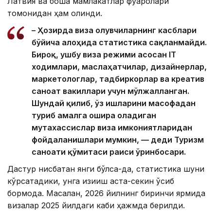
Латвия ва бошқа мамлакатлар фуқаролари
томонидан ҳам олинди.
– Ҳозирда виза олувчиларнинг касблари
бўйича алоҳида статистика сақланмайди.
Бироқ, ушбу виза режими асосан IТ
ходимлари, маслаҳатчилар, дизайнерлар,
маркетологлар, тадбиркорлар ва креатив
саноат вакиллари учун мўлжалланган.
Шундай қилиб, ўз ишларини масофадан
туриб амалга ошира оладиган
мутахассислар виза имкониятларидан
фойдаланишлари мумкин, — деди Туризм
саноати қўмитаси раиси ўринбосари.
Дастур нисбатан янги бўлса-да, статистика шуни
кўрсатадики, унга қизиқиш аста-секин ўсиб
бормоқда. Масалан, 2026 йилнинг биринчи ярмида
визалар 2025 йилдаги каби ҳажмда берилди.