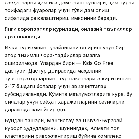
саёҳатларни ҳам қисқа дам олиш кунлари, ҳам турли
тоифадаги фуқаролар учун тўлиқ дам олиш
сифатида режалаштириш имконини беради.
Янги аэропортлар қурилади, оилавий таътиллар
арзонлашади
Ички туризмнинг қулайлигини ошириш учун бир
қатор тизимли чора-тадбирлар амалга
оширилмоқда. Улардан бири — Kids Go Free
дастури. Дастур доирасида маҳаллий
туроператорларнинг тур пакетларига киритилган
2-17 ёшдаги болалар учун авиачипталар
субсидияланади. Қўмита маълумотларига кўра, бу
оилалар учун саёҳат харажатларини сезиларли
даражада камайтиради.
Бундан ташқари, Манғистау ва Шчуче-Бурабай
курорт ҳудудларини, шунингдек, Алмати тоғ
кластерини ривожлантириш бўйича комплекс