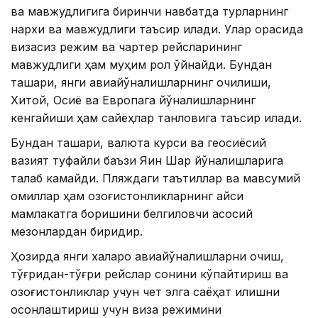
ва мавжудлигига биринчи навбатда турларнинг
нархи ва мавжудлиги таъсир қилади. Улар орасида
визасиз режим ва чартер рейсларининг
мавжудлиги ҳам муҳим рол ўйнайди. Бундан
ташқари, янги авиайўналишларнинг очилиши,
Хитой, Осиё ва Европага йўналишларнинг
кенгайиши ҳам сайёҳлар танловига таъсир қилади.
Бундан ташқари, валюта курси ва геосиёсий
вазият туфайли баъзи Яқин Шарқ йўналишларига
талаб камайди. Пляждаги таътиллар ва мавсумий
омиллар ҳам қозоғистонликларнинг қайси
мамлакатга боришини белгиловчи асосий
мезонлардан биридир.
Ҳозирда янги халқаро авиайўналишларни очиш,
тўғридан-тўғри рейслар сонини кўпайтириш ва
қозоғистонликлар учун чет элга саёҳат қилишни
осонлаштириш учун виза режимини