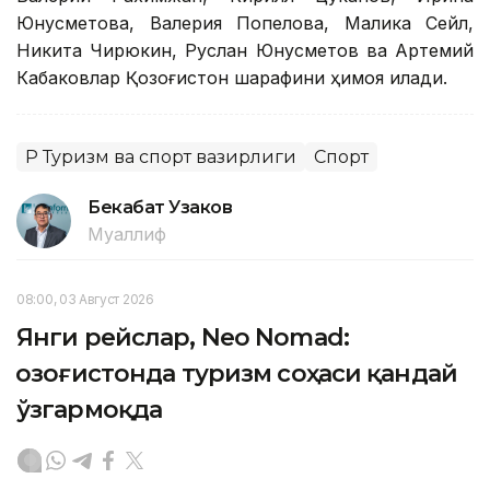
Юнусметова, Валерия Попелова, Малика Сейл,
Никита Чирюкин, Руслан Юнусметов ва Артемий
Кабаковлар Қозоғистон шарафини ҳимоя қилади.
ҚР Туризм ва спорт вазирлиги
Спорт
Бекабат Узаков
Муаллиф
08:00, 03 Август 2026
Янги рейслар, Neo Nomad:
Қозоғистонда туризм соҳаси қандай
ўзгармоқда