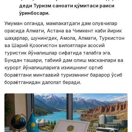
деди Туризм саноати қўмитаси раиси
ўринбосари.
Умуман олганда, мамлакатдаги дам олувчилар
орасида Алмати, Астана ва Чимкент каби йирик
шаҳарлар, шунингдек, Ақмола, Алмати, Туркистон
ва Шарқий Қозоғистон вилоятлари асосий
туристик йўналишлар сифатида талабга эга.
Бундан ташқари, табиий дам олиш масканлари ва
курорт йўналишларига қизиқишнинг ортиб
бораётгани минтақавий туризмнинг барқарор ўсиб
бораётганидан далолат беради.