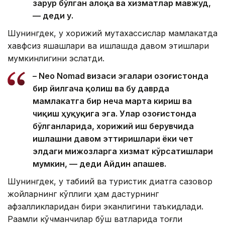
зарур бўлган алоқа ва хизматлар мавжуд,
— деди у.
Шунингдек, у хорижий мутахассислар мамлакатда
хавфсиз яшашлари ва ишлашда давом этишлари
мумкинлигини эслатди.
– Neo Nomad визаси эгалари Қозоғистонда
бир йилгача қолиш ва бу даврда
мамлакатга бир неча марта кириш ва
чиқиш ҳуқуқига эга. Улар Қозоғистонда
бўлганларида, хорижий иш берувчида
ишлашни давом эттиришлари ёки чет
элдаги мижозларга хизмат кўрсатишлари
мумкин, — деди Айдин Қапашев.
Шунингдек, у табиий ва туристик диққатга сазовор
жойларнинг кўплиги ҳам дастурнинг
афзалликларидан бири эканлигини таъкидлади.
Рақамли кўчманчилар бўш вақтларида тоғли