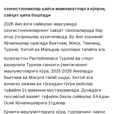
Қозоғистонликлар қайси мамлакатларга кўпроқ
саёҳат қила бошлади
2026 йил ёзги сайёҳлик мавсумида
қозоғистонликларнинг саёҳат танловларида бир
қатор ўзгаришлар кузатилмоқда. Бу йил хорижий
йўналишлар орасида Вьетнам, Миср, Таиланд,
Туркия, Хитой ва Мальдив ороллари талабга эга.
Қозоғистон Республикаси Туризм ва спорт
вазирлиги Туризм саноати қўмитасининг
маълумотларига кўра, 2025-2026 йилларда
Вьетнам ва Мисрга талаб ошди, Хитой эса
визасиз режим ва тўғридан-тўғри рейслар
туфайли ўз мавқеини мустаҳкамлади. Дунёдаги
геосиёсий вазият туфайли баъзи сайёҳлар БААдан
Осиё йўналишларига ўтдилар.
Қўмита маълумотларига кўра, турларнинг нархи