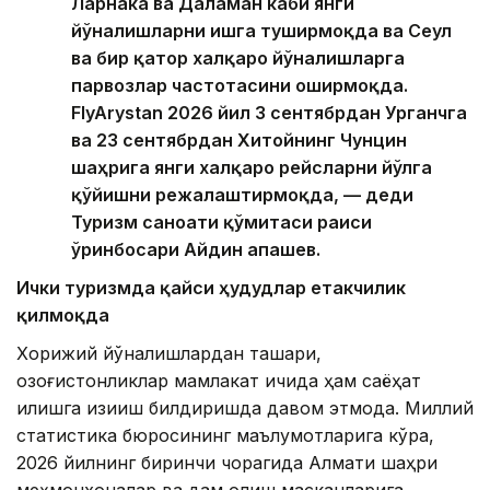
Ларнака ва Даламан каби янги
йўналишларни ишга туширмоқда ва Сеул
ва бир қатор халқаро йўналишларга
парвозлар частотасини оширмоқда.
FlyArystan 2026 йил 3 сентябрдан Урганчга
ва 23 сентябрдан Хитойнинг Чунцин
шаҳрига янги халқаро рейсларни йўлга
қўйишни режалаштирмоқда, — деди
Туризм саноати қўмитаси раиси
ўринбосари Айдин Қапашев.
Ички туризмда қайси ҳудудлар етакчилик
қилмоқда
Хорижий йўналишлардан ташқари,
қозоғистонликлар мамлакат ичида ҳам саёҳат
қилишга қизиқиш билдиришда давом этмоқда. Миллий
статистика бюросининг маълумотларига кўра,
2026 йилнинг биринчи чорагида Алмати шаҳри