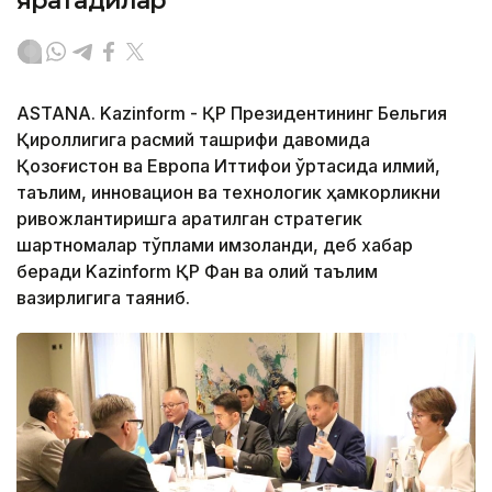
яратадилар
ASTANA. Kazinform - ҚР Президентининг Бельгия
Қироллигига расмий ташрифи давомида
Қозоғистон ва Европа Иттифоқи ўртасида илмий,
таълим, инновацион ва технологик ҳамкорликни
ривожлантиришга қаратилган стратегик
шартномалар тўплами имзоланди, деб хабар
беради Kazinform ҚР Фан ва олий таълим
вазирлигига таяниб.