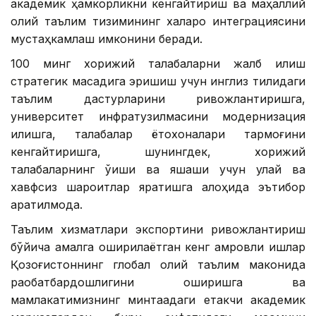
академик ҳамкорликни кенгайтириш ва маҳаллий
олий таълим тизимининг халқаро интеграциясини
мустаҳкамлаш имконини беради.
100 минг хорижий талабаларни жалб қилиш
стратегик мақсадига эришиш учун инглиз тилидаги
таълим дастурларини ривожлантиришга,
университет инфратузилмасини модернизация
қилишга, талабалар ётоқхоналари тармоғини
кенгайтиришга, шунингдек, хорижий
талабаларнинг ўқиши ва яшаши учун қулай ва
хавфсиз шароитлар яратишга алоҳида эътибор
қаратилмоқда.
Таълим хизматлари экспортини ривожлантириш
бўйича амалга оширилаётган кенг қамровли ишлар
Қозоғистоннинг глобал олий таълим маконида
рақобатбардошлигини оширишга ва
мамлакатимизнинг минтақадаги етакчи академик