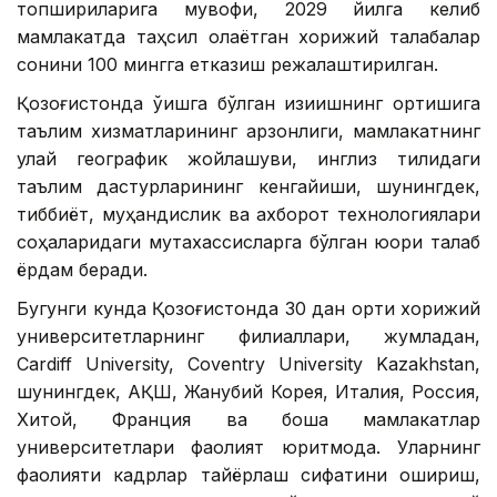
топшириқларига мувофиқ, 2029 йилга келиб
мамлакатда таҳсил олаётган хорижий талабалар
сонини 100 мингга етказиш режалаштирилган.
Қозоғистонда ўқишга бўлган қизиқишнинг ортишига
таълим хизматларининг арзонлиги, мамлакатнинг
қулай географик жойлашуви, инглиз тилидаги
таълим дастурларининг кенгайиши, шунингдек,
тиббиёт, муҳандислик ва ахборот технологиялари
соҳаларидаги мутахассисларга бўлган юқори талаб
ёрдам беради.
Бугунги кунда Қозоғистонда 30 дан ортиқ хорижий
университетларнинг филиаллари, жумладан,
Cardiff University, Coventry University Kazakhstan,
шунингдек, АҚШ, Жанубий Корея, Италия, Россия,
Хитой, Франция ва бошқа мамлакатлар
университетлари фаолият юритмоқда. Уларнинг
фаолияти кадрлар тайёрлаш сифатини ошириш,