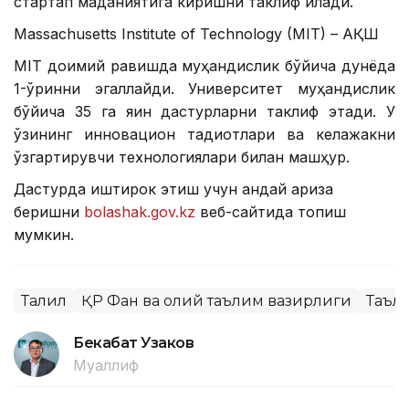
стартап маданиятига киришни таклиф қилади.
Massachusetts Institute of Technology (MIT) – АҚШ
MIT доимий равишда муҳандислик бўйича дунёда
1-ўринни эгаллайди. Университет муҳандислик
бўйича 35 га яқин дастурларни таклиф этади. У
ўзининг инновацион тадқиқотлари ва келажакни
ўзгартирувчи технологиялари билан машҳур.
Дастурда иштирок этиш учун қандай ариза
беришни
bolashak.gov.kz
веб-сайтида топиш
мумкин.
Таҳлил
ҚР Фан ва олий таълим вазирлиги
Таъл
Бекабат Узаков
Муаллиф