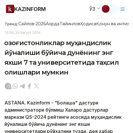
KAZINFORM
ЎЗ
Сайлов-2026
Ақорда
Тайинлов
Ҳодиса
Қонун ва интизо
Тренд:
13:39, 26 Август 2024
Қозоғистонликлар муҳандислик
йўналиши бўйича дунёнинг энг
яхши 7 та университетида таҳсил
олишлари мумкин
ASTANA. Kazinform - "Болашақ" дастури
администратори бўлмиш Халқаро дастурлар
маркази QS-2024 рейтинги асосида муҳандислик
йўналиши бўйича дунёнинг энг яхши
университетлари рўйхатини тузди, дея хабар