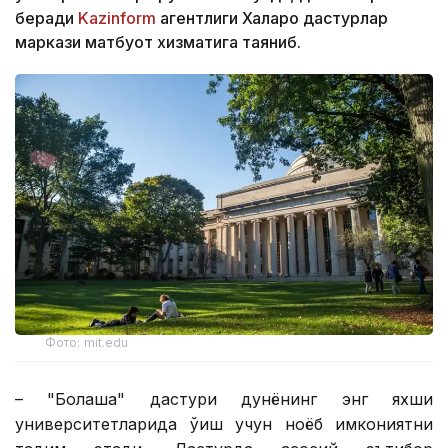
беради
Kazinform
агентлиги Халқаро дастурлар
маркази матбуот хизматига таяниб.
Фото: mit.edu
– "Болашақ" дастури дунёнинг энг яхши
университетларида ўқиш учун ноёб имкониятни