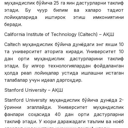
муҳандислик бўйича 25 га яқин дастурларни таклиф
этади. Бу чуқур билим ва халқаро тадқиқот
лойиҳаларида иштирок этиш имкониятини
беради.
California Institute of Technology (Caltech) – АҚШ
Caltech муҳандислик бўйича дунёдаги энг яхши 10
та университет қаторига киради. Университет 10
дан ортиқ муҳандислик дастурларини таклиф
этади. Бу илғор технологиялардан фойдаланган
ҳолда реал лойиҳалар устида ишлашни истаган
талабалар учун идеал даргоҳдир.
Stanford University – АҚШ
Stanford University муҳандислик бўйича дунёда 2-
ўринни эгаллайди. Университет муҳандислик
фанлари соҳасида 40 дан ортиқ дастурларни
таклиф этади. У юқори даражадаги таълим ва ноёб