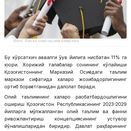
Фото: Фан ва олий таълим вазирлиги
Бу кўрсаткич аввалги ўқув йилига нисбатан 11% га
юқори. Хорижий талабалар сонининг кўпайиши
Қозоғистоннинг Марказий Осиёдаги таълим
маркази сифатида халқаро жозибадорлигининг
ортиб бораётганидан далолат беради.
Олий таълимнинг халқаро рақобатбардошлигини
ошириш Қозоғистон Республикасининг 2023-2029
йилларга мўлжалланган олий таълим ва фанни
ривожлантириш концепциясининг устувор
йўналишларидан биридир. Давлат раҳбарининг