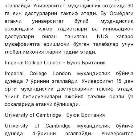
эгаллайди. Университет муҳандислик соҳасида 30
га яқин дастурларни таклиф этади. Бу Осиёдаги
етакчи университет бўлиб, муҳандислик
соҳасидаги илғор тадқиқотлари ва инновацион
дастурлари билан танилган. NUS халқаро
муваффақиятга эришмоқчи бўлган талабалар учун
глобал имкониятларни тақдим этади.
Imperial College London - Буюк Британия
Imperial College London муҳандислик бўйича
дунёда 7-ўринни эгаллайди. Университет 15 дан
ортиқ муҳандислик дастурларини таклиф этади.
Унинг битирувчилари ажойиб таълим орқали ўз
соҳаларида етакчи бўлишади.
University of Cambridge - Буюк Британия
University of Cambridge муҳандислик бўйича
дунёда 4-ўринни эгаллайди. Университет