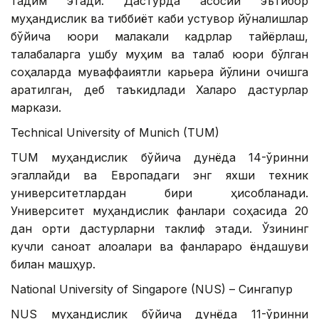
тақдим этади. Дастурда асосий эътибор
муҳандислик ва тиббиёт каби устувор йўналишлар
бўйича юқори малакали кадрлар тайёрлаш,
талабаларга ушбу муҳим ва талаб юқори бўлган
соҳаларда муваффақиятли карьера йўлини очишга
қаратилган, деб таъкидлади Халқаро дастурлар
маркази.
Technical University of Munich (TUM)
TUM муҳандислик бўйича дунёда 14-ўринни
эгаллайди ва Европадаги энг яхши техник
университетлардан бири ҳисобланади.
Университет муҳандислик фанлари соҳасида 20
дан ортиқ дастурларни таклиф этади. Ўзининг
кучли саноат алоқалари ва фанлараро ёндашуви
билан машҳур.
National University of Singapore (NUS) – Сингапур
NUS муҳандислик бўйича дунёда 11-ўринни