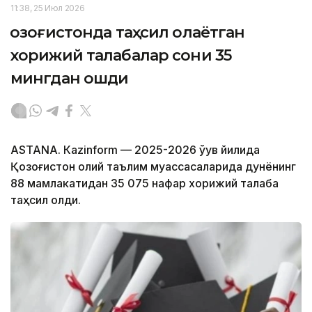
11:38, 25 Июл 2026
Қозоғистонда таҳсил олаётган
хорижий талабалар сони 35
мингдан ошди
ASTANА. Кazinform — 2025-2026 ўқув йилида
Қозоғистон олий таълим муассасаларида дунёнинг
88 мамлакатидан 35 075 нафар хорижий талаба
таҳсил олди.