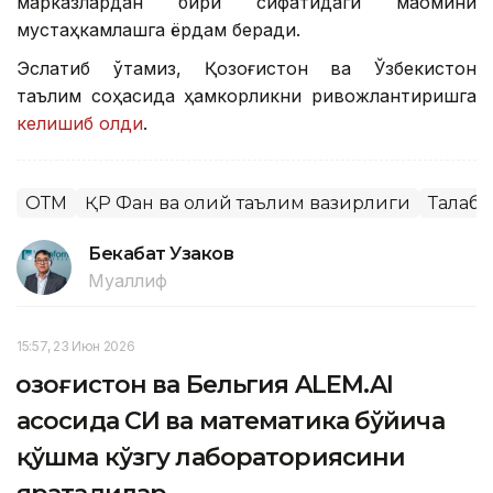
марказлардан бири сифатидаги мақомини
мустаҳкамлашга ёрдам беради.
Эслатиб ўтамиз, Қозоғистон ва Ўзбекистон
таълим соҳасида ҳамкорликни ривожлантиришга
келишиб олди
.
ОТМ
ҚР Фан ва олий таълим вазирлиги
Талаба
Бекабат Узаков
Муаллиф
15:57, 23 Июн 2026
Қозоғистон ва Бельгия ALEM.AI
асосида СИ ва математика бўйича
қўшма кўзгу лабораториясини