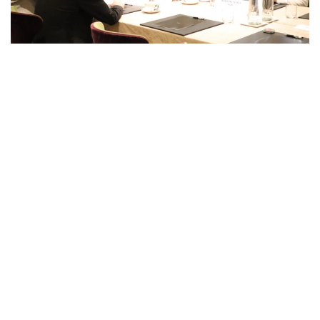
Фото: Министерство науки и высшего образования РК
Имзолаш маросимларида ҚР Бош вазири
ўринбосари - Сунъий интеллект ва рақамли
ривожланиш вазири Жаслан Мадиев ҳамда ҚР
Фан ва олий таълим вазири Саясат Нурбек
иштирок этди.
Ташрифнинг муҳим натижаларидан бири сифатида
Д. Серикбаев номидаги Шарқий Қозоғистон техник
университети, KU Leuven, SIM² KU Leuven
Барқарор металлар ва минераллар институти
ҳамда “Astana Hub” ўртасида ҳамкорлик
тўғрисида меморандум имзоланди.