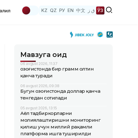
KZ
QZ
РУ
EN
中文
ق ز
ЎЗ
аҳлил
Мавзуга оид
06 avgust 2026, 11:37
Қозоғистонда бир грамм олтин
қанча туради
06 avgust 2026, 09:38
Бугун Қозоғистонда доллар қанча
тенгедан сотилади
05 avgust 2026, 13:15
Аёл тадбиркорларни
молиялаштиришни мониторинг
қилиш учун миллий рақамли
платформа ишга туширилди