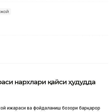
-жой
раси нархлари қайси ҳудудда
жой ижараси ва фойдаланиш бозори барқарор