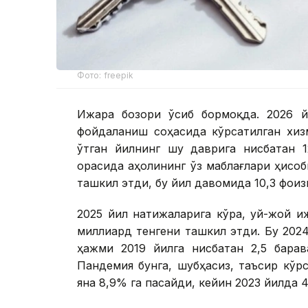
Фото: freepik
Ижара бозори ўсиб бормоқда. 2026 й
фойдаланиш соҳасида кўрсатилган хиз
ўтган йилнинг шу даврига нисбатан 1
орасида аҳолининг ўз маблағлари ҳисоб
ташкил этди, бу йил давомида 10,3 фоиз
2025 йил натижаларига кўра, уй-жой 
миллиард тенгени ташкил этди. Бу 2024
ҳажми 2019 йилга нисбатан 2,5 барав
Пандемия бунга, шубҳасиз, таъсир кўрс
яна 8,9% га пасайди, кейин 2023 йилда 4