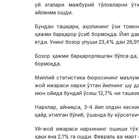
уй эгалари мажбурий тўловларни ўтк
айланма ошди.
Бундан ташқари, аҳолининг ўзи томон
ҳажми барқарор ўсиб бормоқда. Йил дав
етди. Унинг бозор улуши 23,4% дан 26,9
Бозор ҳажми барқарорлашган бўлса-да
бормоқда.
Миллий статистика бюросининг маълум
жой ижараси нархи ўтган йилнинг шу да
июн ойида бундай ўсиш 12,7% ни ташкил
Нархлар, айниқса, 3-4 йил олдин кеск
қайд этилган бўлиб, ўшанда бу кўрсатки
Уй-жой ижараси нархининг ошиши тўхт
ҳақи яна 2,1% га ошди. Февраль ва март