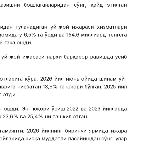
азишни бошлаганларидан сўнг, қайд этилган
идан тўланадиган уй-жой ижараси хизматлари
омида у 6,5% га ўсди ва 154,6 миллиард тенгега
% гача ошди.
, уй-жой ижараси нархи барқарор равишда ўсиб
отларига кўра, 2026 йил июнь ойида шинам уй-
врига нисбатан 13,9% га юқори бўлган. 2025 йил
 этди.
ин ошди. Энг юқори ўсиш 2022 ва 2023 йилларда
ч 23,6% ва 25,4% ни ташкил этган.
амаяпти. 2026 йилнинг биринчи ярмида ижара
 ойларида қисқа муддатли пасайишдан сўнг, улар