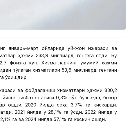
ил январь-март ойларида уй-жой ижараси ва
матлар ҳажми 333,9 миллиард тенгега етди. Бу
2,7 фоизга кўп. Хизматларнинг умумий ҳажми
идан тўлаган хизматлари 53,6 миллиард тенгени
га ўсишдир.
ижараси ва фойдаланиш хизматлари ҳажми 830,2
 йилга нисбатан атиги 0,3% кўп бўлса-да, бозор
ар ошди. 2020 йилда соҳа 3,7% га қисқарди.
атди. 2021 йилда у 28,1% га ўсди. 2022 йилда у
2,1% га ва 2024 йилда 57,1% га кескин ошди.