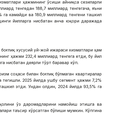
изматлари ҳажмининг ўсиши айниқса сезиларли
ллиард тенгедан 188,7 миллиард тенгегача, яъни
1% га камайди ва 180,9 миллиард тенгени ташкил
лдинги йилларга нисбатан анча юқори даражада
 боғлиқ хусусий уй-жой ижараси хизматлари ҳам
нинг ҳажми 232,4 миллиард тенгега етди, бу йил
га нисбатан деярли тўрт баравар кўп.
ризм соҳаси билан боғлиқ бўлмаган квартиралар
а тегишли. 2025 йилда ушбу сегмент ҳажми 7,2%
ташкил этди. Ундан олдин, 2024 йилда 93,5% га
аҳолини ўз даромадларини намойиш этишга ва
алари таъсир кўрсатган бўлиши мумкин. Кўпгина