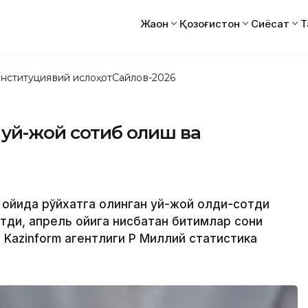
Жаҳон
Қозоғистон
Сиёсат
Т
нституциявий ислоҳот
Сайлов-2026
 уй-жой сотиб олиш ва
й ойида рўйхатга олинган уй-жой олди-сотди
тди, апрель ойига нисбатан битимлар сони
 Kazinform агентлиги ҚР Миллий статистика