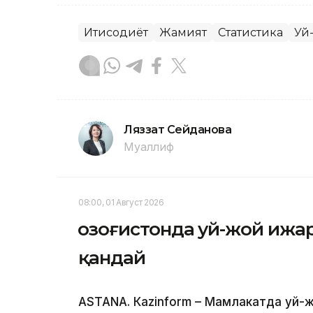
Иқтисодиёт
Жамият
Статистика
Уй
Ляззат Сейданова
Муаллиф
08:00, 01 Август 2026
Қозоғистонда уй-жой ижа
қандай
ASTANА. Кazinform – Мамлакатда уй-