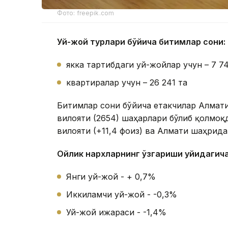
Фото: freepik.com
Уй-жой турлари бўйича битимлар сони:
якка тартибдаги уй-жойлар учун – 7 74
квартиралар учун – 26 241 та
Битимлар сони бўйича етакчилар Алмати 
вилояти (2654) шаҳарлари бўлиб қолмоқ
вилояти (+11,4 фоиз) ва Алмати шаҳрида
Ойлик нархларнинг ўзгариши қуйидагича
Янги уй-жой - + 0,7%
Иккиламчи уй-жой - -0,3%
Уй-жой ижараси - -1,4%