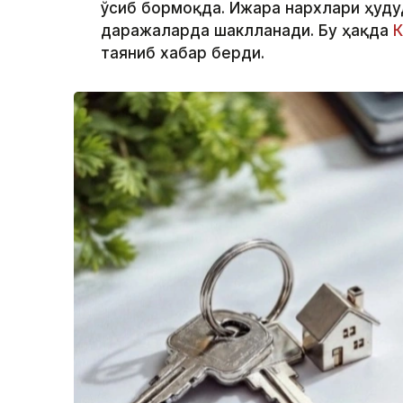
ўсиб бормоқда. Ижара нархлари ҳудуд
даражаларда шаклланади. Бу ҳақда
К
таяниб хабар берди.