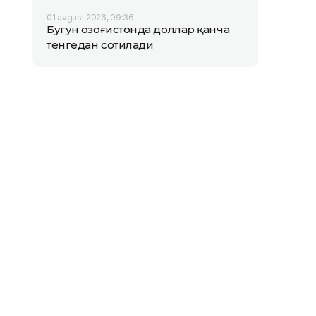
01 avgust 2026, 09:36
Бугун Қозоғистонда доллар қанча
тенгедан сотилади