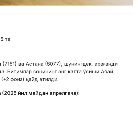
5 та
(7161) ва Астана (6077), шунингдек, Қарағанди
да. Битимлар сонининг энг катта ўсиши Абай
 (+2 фоиз) қайд этилди.
 (2025 йил майдан апрелгача):