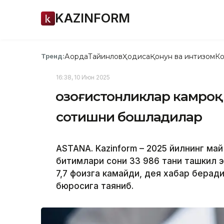
KAZINFORM
Ақорда
Тайинлов
Ҳодиса
Қонун ва интизом
Ко
Тренд:
16:38, 10 Июн 2025
Қозоғистонликлар камроқ
сотишни бошладилар
ASTANA. Kazinform – 2025 йилнинг ма
битимлари сони 33 986 тани ташкил э
7,7 фоизга камайди, дея хабар беради
бюросига таяниб.