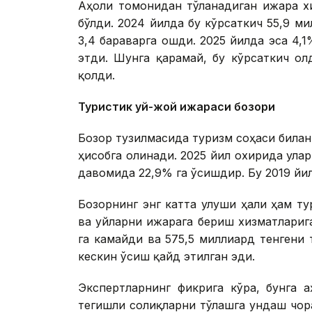
Аҳоли томонидан тўланадиган ижара х
бўлди. 2024 йилда бу кўрсаткич 55,9 ми
3,4 бараварга ошди. 2025 йилда эса 4,
этди. Шунга қарамай, бу кўрсаткич о
қолди.
Туристик уй-жой ижараси бозори
Бозор тузилмасида туризм соҳаси билан
ҳисобга олинади. 2025 йил охирида улар
давомида 22,9% га ўсишдир. Бу 2019 йил
Бозорнинг энг катта улуши ҳали ҳам ту
ва уйларни ижарага бериш хизматлариг
га камайди ва 575,5 миллиард тенгени 
кескин ўсиш қайд этилган эди.
Экспертларнинг фикрига кўра, бунга 
тегишли солиқларни тўлашга ундаш чор