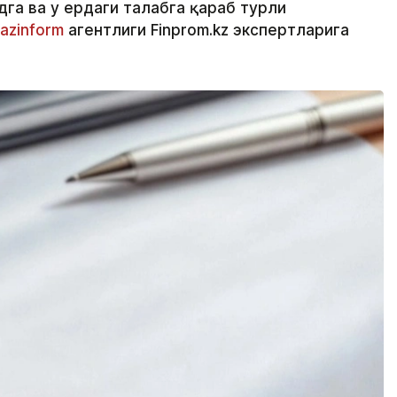
га ва у ердаги талабга қараб турли
azinform
агентлиги Finprom.kz экспертларига