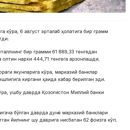
а кўра, 6 август эрталаб ҳолатига бир грамм
тди.
таллнинг бир грамми 61 889,33 тенгедан
а олтин нархи 444,71 тенгега арзонлашди.
ораги якунларига кўра, марказий банклар
шлигига киргани ҳақида хабар берилган эди.
ўра, ушбу даврда Қозоғистон Миллий банки
игача бўлган даврда дунё марказий банклари
ўтган йилнинг шу даврига нисбатан 62 фоизга кўп.