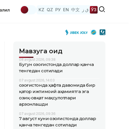
KZ
QZ
РУ
EN
中文
ق ز
ЎЗ
аҳлил
Мавзуга оид
08 avgust 2026, 09:38
Бугун Қозоғистонда доллар қанча
тенгедан сотилади
07 avgust 2026, 14:03
Қозоғистонда ҳафта давомида бир
қатор ижтимоий аҳамиятга эга
озиқ-овқат маҳсулотлари
арзонлашди
07 avgust 2026, 09:36
7 август куни Қозоғистонда доллар
қанча тенгедан сотилади