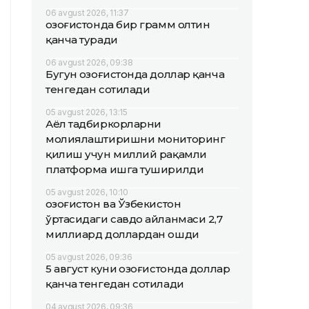
06 avgust 2026, 11:37
Қозоғистонда бир грамм олтин
қанча туради
06 avgust 2026, 09:38
Бугун Қозоғистонда доллар қанча
тенгедан сотилади
05 avgust 2026, 13:15
Аёл тадбиркорларни
молиялаштиришни мониторинг
қилиш учун миллий рақамли
платформа ишга туширилди
05 avgust 2026, 10:10
Қозоғистон ва Ўзбекистон
ўртасидаги савдо айланмаси 2,7
миллиард доллардан ошди
05 avgust 2026, 09:36
5 август куни Қозоғистонда доллар
қанча тенгедан сотилади
04 avgust 2026, 09:36