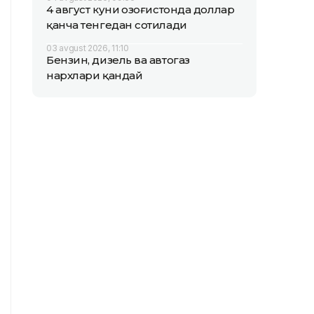
4 август куни Қозоғистонда доллар
қанча тенгедан сотилади
03 avgust 2026, 11:10
Бензин, дизель ва автогаз
нархлари қандай