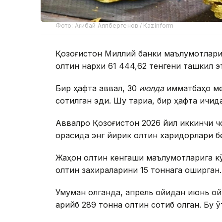
Фото: Ағибай Аяпбергенов / Kazinform
Қозоғистон Миллий банки маълумотлариг
олтин нархи 61 444,62 тенгени ташкил э
Бир ҳафта аввал, 30
июлда
қимматбаҳо ме
сотилган эди. Шу тариқа, бир ҳафта ичид
Аввалроқ Қозоғистон 2026 йил иккинчи ч
орасида энг йирик олтин харидорлари бе
Жаҳон олтин кенгаши маълумотларига к
олтин захираларини 15 тоннага оширган.
Умуман олганда, апрель ойидан июнь ой
қарийб 289 тонна олтин сотиб олган. Бу 