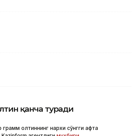
олтин қанча туради
 грамм олтиннинг нархи сўнгги ҳафта
 Kazinform агентлиги
мухбири.