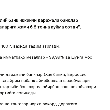
иллий банк иккинчи даражали банклар
ларига жами 6,8 тонна қуйма сотди”,
 100 г. вазнда тақдим этилади.
 қимматбаҳо металлар - 99,99% ва шунга мос
и даражали банклар (Халқ банки, Евроосиё
т) ва айрим нобанк айирбошлаш шохобчалари
лиш тартиби банклар ва айирбошлаш шохобчалари
артибга солинади.
ма ва тангалар нархи рекорд даражага