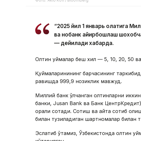
Фото: Akio Kon / Bloomberg
“2025 йил 1 январь ҳолатига М
ва нобанк айирбошлаш шохобча
— дейилади хабарда.
Олтин қуймалар беш хил — 5, 10, 20, 50 ва
Қуймаларинининг барчасининг таркибида
равишда 999,9 нозиклик мавжуд.
Миллий банк ўлчанган олтинларни иккинч
банки, Jusan Bank ва Банк ЦентрКреди
орқали сотади. Сотиш ва қайта сотиб о
билан тузиладиган шартномалар билан т
Эслатиб ўтамиз, Ўзбекистонда олтин қуй