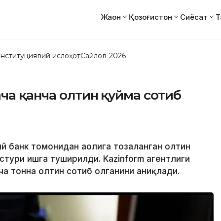
Жаҳон
Қозоғистон
Сиёсат
Т
нституциявий ислоҳот
Сайлов-2026
ача қанча олтин қуйма сотиб
ий банк томонидан аҳолига тозаланган олтин
стури ишга туширилди. Kazinform агентлиги
ча тонна олтин сотиб олганини аниқлади.