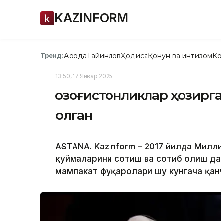
KAZINFORM
Ақорда
Тайинлов
Ҳодиса
Қонун ва интизом
Ко
Тренд:
13:50, 17 Январ 2025
Қозоғистонликлар ҳозирг
олган
ASTANA. Kazinform – 2017 йилда Милл
қуймаларини сотиш ва сотиб олиш да
мамлакат фуқаролари шу кунгача қан