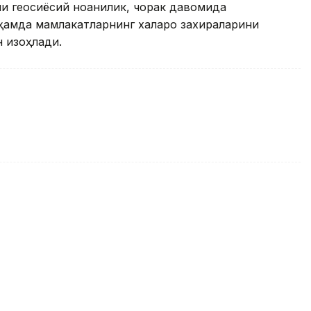
 геосиёсий ноаниқлик, чорак давомида
ҳамда мамлакатларнинг халқаро захираларини
 изоҳлади.
 йирик олтин харидорлари