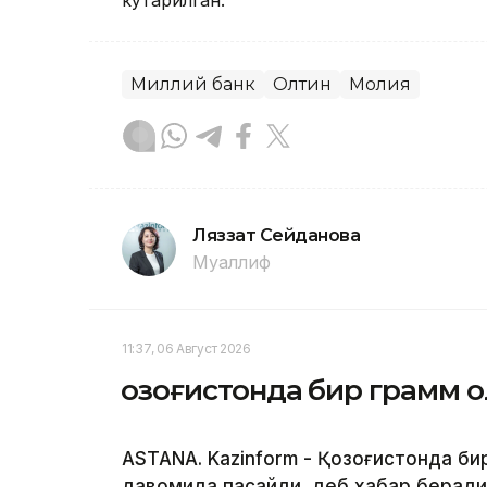
кўтарилган.
Миллий банк
Олтин
Молия
Ляззат Сейданова
Муаллиф
11:37, 06 Август 2026
Қозоғистонда бир грамм 
ASTANA. Kazinform - Қозоғистонда бир
давомида пасайди, деб хабар беради