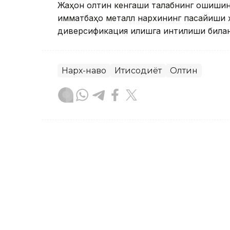
Жаҳон олтин кенгаши талабнинг ошишини
қимматбаҳо металл нархининг пасайиши 
диверсификация қилишга интилиши билан
Нарх-наво
Иқтисодиёт
Олтин
Ляззат Сейданова
Муаллиф
12:37, 31 Июл 2026
Қозоғистон дунёдаги энг