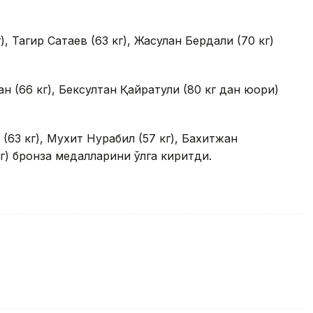
 Тагир Сатаев (63 кг), Жасулан Бердали (70 кг)
н (66 кг), Бексултан Қайратули (80 кг дан юқори)
(63 кг), Мухит Нурқабил (57 кг), Бахитжан
кг) бронза медалларини қўлга киритди.