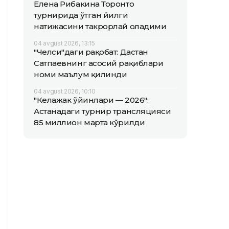
Елена Рибакина Торонто
турнирида ўтган йилги
натижасини такрорлай оладими
04 avgust 2026, 13:15
"Челси"даги рақобат: Дастан
Сатпаевнинг асосий рақиблари
номи маълум қилинди
04 avgust 2026, 10:10
"Келажак ўйинлари — 2026":
Астанадаги турнир трансляцияси
85 миллион марта кўрилди