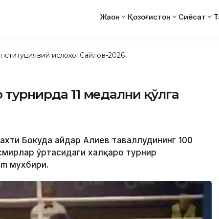
Жаҳон
Қозоғистон
Сиёсат
Т
нституциявий ислоҳот
Сайлов-2026
о турнирда 11 медални қўлга
ахти Бокуда Ҳайдар Алиев таваллудининг 100
ўсмирлар ўртасидаги халқаро турнир
rm мухбири.