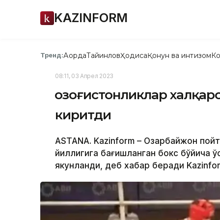
KAZINFORM
Ақорда
Тайинлов
Ҳодиса
Қонун ва интизом
Ко
Тренд:
08:11, 03 Апрел 2023
Қозоғистонликлар халқар
киритди
ASTANA. Kazinform – Озарбайжон пойт
йиллигига бағишланган бокс бўйича 
якунланди, деб хабар беради Kazinfo