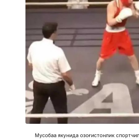
Мусобақа якунида қозоғистонлик спортчил