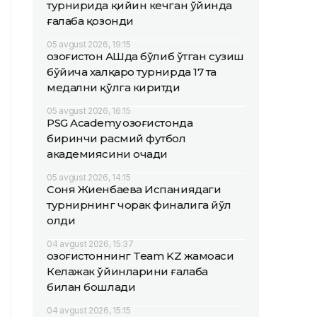
турнирида қийин кечган ўйинда
ғалаба қозонди
05 avgust 2026, 19:15
Қозоғистон АҚШда бўлиб ўтган сузиш
бўйича халқаро турнирда 17 та
медални қўлга киритди
05 avgust 2026, 16:15
PSG Academy Қозоғистонда
биринчи расмий футбол
академиясини очади
05 avgust 2026, 14:15
Соня Жиенбаева Испаниядаги
турнирнинг чорак финалига йўл
олди
04 avgust 2026, 15:37
Қозоғистоннинг Team KZ жамоаси
Келажак ўйинларини ғалаба
билан бошлади
04 avgust 2026, 15:15