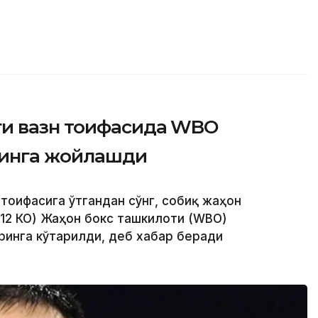
ги вазн тоифасида WBO
ринга жойлашди
 тоифасига ўтгандан сўнг, собиқ жаҳон
 12 КО) Жаҳон бокс ташкилоти (WBО)
ринга кўтарилди, деб хабар беради