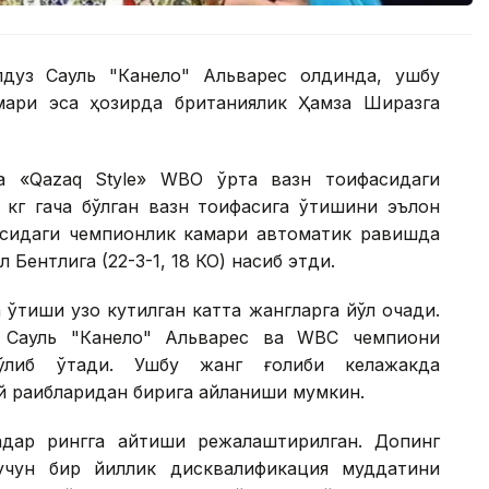
лдуз Сауль "Канело" Альварес олдинда, ушбу
ари эса ҳозирда британиялик Ҳамза Ширазга
а «Qazaq Style» WВО ўрта вазн тоифасидаги
 кг гача бўлган вазн тоифасига ўтишини эълон
фасидаги чемпионлик камари автоматик равишда
 Бентлига (22-3-1, 18 КО) насиб этди.
ўтиши узоқ кутилган катта жангларга йўл очади.
к Сауль "Канело" Альварес ва WВC чемпиони
ўлиб ўтади. Ушбу жанг ғолиби келажакда
 рақибларидан бирига айланиши мумкин.
қадар рингга қайтиши режалаштирилган. Допинг
учун бир йиллик дисквалификация муддатини