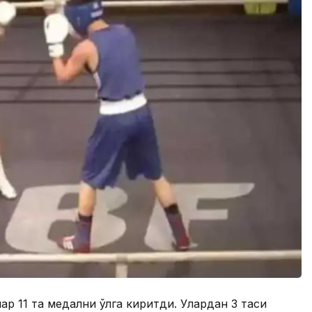
ар 11 та медални қўлга киритди. Улардан 3 таси