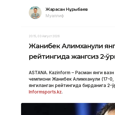
Жарасқан Нұрыбаев
Муаллиф
20:15, 03 Август 2026
Жанибек Алимханули ян
рейтингида жангсиз 2-ў
ASTANА. Кazinform – Расман янги вазн
чемпиони Жанибек Алимханули (17-0,
янгиланган рейтингида бирданига 2-ў
Informsports.kz
.