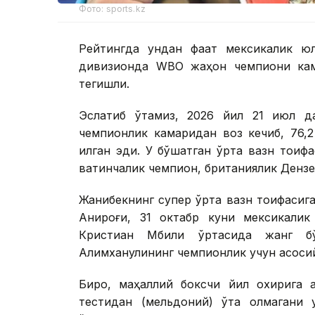
Фото: sports.kz
Рейтингда ундан фақат мексикалик ю
дивизионда WBО жаҳон чемпиони кам
тегишли.
Эслатиб ўтамиз, 2026 йил 21 июл д
чемпионлик камаридан воз кечиб, 76,2
қилган эди. У бўшатган ўрта вазн тои
вақтинчалик чемпион, британиялик Дензел
Жанибекнинг супер ўрта вазн тоифасига 
Аниқроғи, 31 октабр куни мексикали
Кристиан Мбили ўртасида жанг б
Алимханулининг чемпионлик учун асосий
Бироқ, маҳаллий боксчи йил охирига 
тестидан (мельдоний) ўта олмагани 