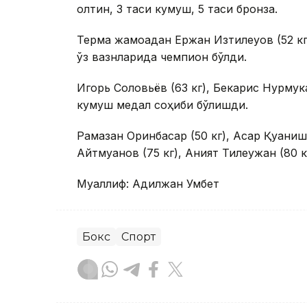
олтин, 3 таси кумуш, 5 таси бронза.
Терма жамоадан Ержан Изтилеуов (52 кг),
ўз вазнларида чемпион бўлди.
Игорь Соловьёв (63 кг), Бекарис Нурмука
кумуш медал соҳиби бўлишди.
Рамазан Оринбасар (50 кг), Асқар Қуаниш 
Айтмуқанов (75 кг), Аният Тилеужан (80 
Муаллиф: Адилжан Умбет
Бокс
Спорт