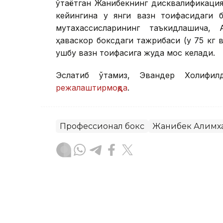
ўтаётган Жанибекнинг дисквалификаци
кейингина у янги вазн тоифасидаги 
мутахассисларининг таъкидлашича,
ҳаваскор боксдаги тажрибаси (у 75 кг 
ушбу вазн тоифасига жуда мос келади.
Эслатиб ўтамиз, Эвандер Холифил
режалаштирмоқда
.
Профессионал бокс
Жанибек Алимх
Бекабат Узаков
Муаллиф