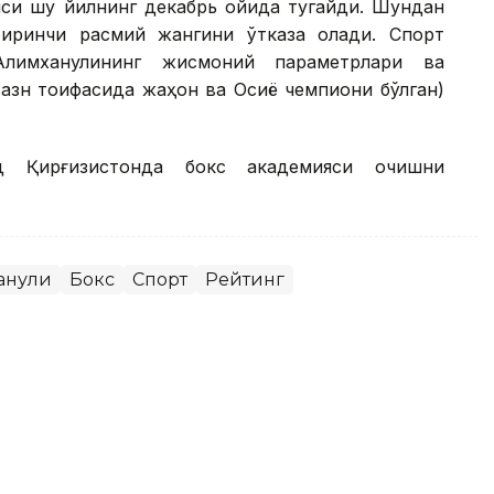
яси шу йилнинг декабрь ойида тугайди. Шундан
биринчи расмий жангини ўтказа олади. Спорт
 Алимханулининг жисмоний параметрлари ва
вазн тоифасида жаҳон ва Осиё чемпиони бўлган)
д Қирғизистонда бокс академияси очишни
анули
Бокс
Спорт
Рейтинг