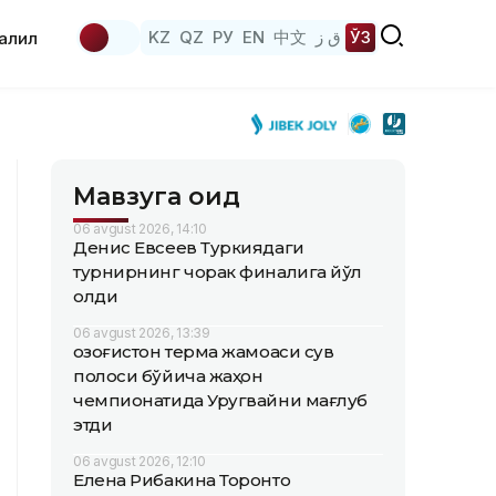
KZ
QZ
РУ
EN
中文
ق ز
ЎЗ
аҳлил
Мавзуга оид
06 avgust 2026, 14:10
Денис Евсеев Туркиядаги
турнирнинг чорак финалига йўл
олди
06 avgust 2026, 13:39
Қозоғистон терма жамоаси сув
полоси бўйича жаҳон
чемпионатида Уругвайни мағлуб
этди
06 avgust 2026, 12:10
Елена Рибакина Торонто