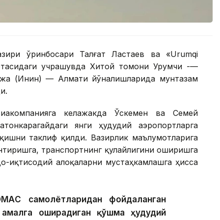
азири ўринбосари Талғат Ластаев ва «Urumqi
ўртасидаги учрашувда Хитой томони Урумчи -—
Қулжа (Инин) — Алмати йўналишларида мунтазам
и.
виакомпанияга келажакда Ўскемен ва Семей
атонкарагайдаги янги ҳудудий аэропортларга
қишни таклиф қилди. Вазирлик маълумотларига
нтиришга, транспортнинг қулайлигини оширишга
вдо-иқтисодий алоқаларни мустаҳкамлашга ҳисса
ОМАC самолётларидан фойдаланган
 амалга оширадиган қўшма ҳудудий