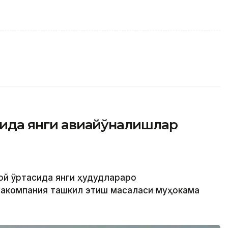
асида янги авиайўналишлар
той ўртасида янги ҳудудлараро
иакомпания ташкил этиш масаласи муҳокама