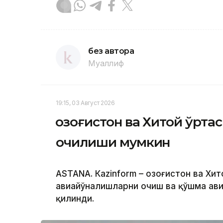
без автора
Муаллиф
19:15, 03 Август 2026
Қозоғистон ва Хитой ўрт
очилиши мумкин
ASTANА. Кazinform – Қозоғистон ва Хи
авиайўналишларни очиш ва қўшма ав
қилинди.