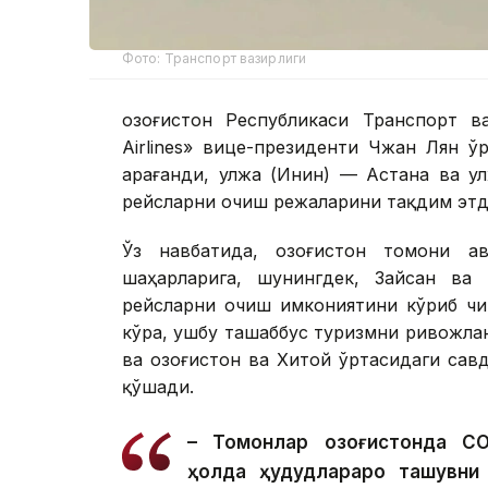
Фото: Транспорт вазирлиги
Қозоғистон Республикаси Транспорт в
Airlines» вице-президенти Чжан Лян 
Қарағанди, Қулжа (Инин) — Астана ва 
рейсларни очиш режаларини тақдим этд
Ўз навбатида, Қозоғистон томони а
шаҳарларига, шунингдек, Зайсан ва Қ
рейсларни очиш имкониятини кўриб чи
кўра, ушбу ташаббус туризмни ривожла
ва Қозоғистон ва Хитой ўртасидаги са
қўшади.
– Томонлар Қозоғистонда C
ҳолда ҳудудлараро ташувни