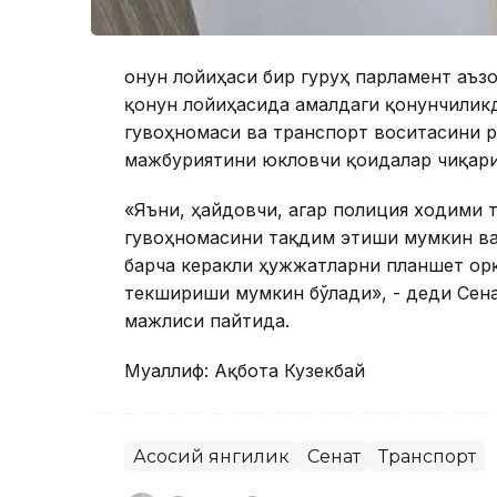
Қонун лойиҳаси бир гуруҳ парламент аъ
қонун лойиҳасида амалдаги қонунчиликд
гувоҳномаси ва транспорт воситасини р
мажбуриятини юкловчи қоидалар чиқари
«Яъни, ҳайдовчи, агар полиция ходими 
гувоҳномасини тақдим этиши мумкин ва
барча керакли ҳужжатларни планшет орқ
текшириши мумкин бўлади», - деди Сена
мажлиси пайтида.
Муаллиф: Ақбота Кузекбай
Асосий янгилик
Сенат
Транспорт