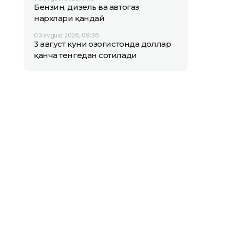
Бензин, дизель ва автогаз
нархлари қандай
03 avgust 2026, 09:36
3 август куни Қозоғистонда доллар
қанча тенгедан сотилади