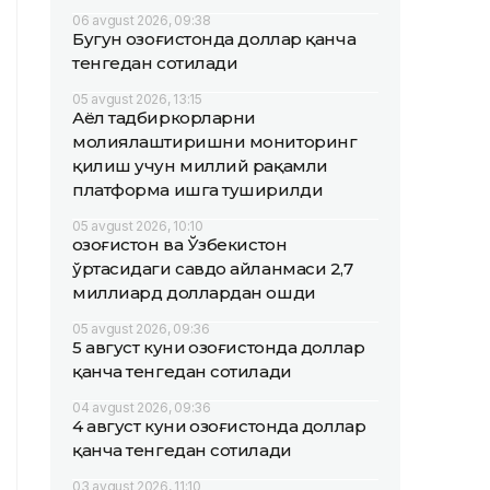
06 avgust 2026, 09:38
Бугун Қозоғистонда доллар қанча
тенгедан сотилади
05 avgust 2026, 13:15
Аёл тадбиркорларни
молиялаштиришни мониторинг
қилиш учун миллий рақамли
платформа ишга туширилди
05 avgust 2026, 10:10
Қозоғистон ва Ўзбекистон
ўртасидаги савдо айланмаси 2,7
миллиард доллардан ошди
05 avgust 2026, 09:36
5 август куни Қозоғистонда доллар
қанча тенгедан сотилади
04 avgust 2026, 09:36
4 август куни Қозоғистонда доллар
қанча тенгедан сотилади
03 avgust 2026, 11:10