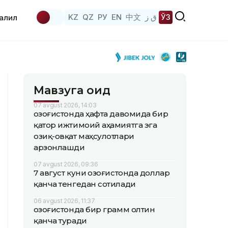
KZ
QZ
РУ
EN
中文
ق ز
ЎЗ
аҳлил
Мавзуга оид
07 avgust 2026, 14:03
Қозоғистонда ҳафта давомида бир
қатор ижтимоий аҳамиятга эга
озиқ-овқат маҳсулотлари
арзонлашди
07 avgust 2026, 09:36
7 август куни Қозоғистонда доллар
қанча тенгедан сотилади
06 avgust 2026, 11:37
Қозоғистонда бир грамм олтин
қанча туради