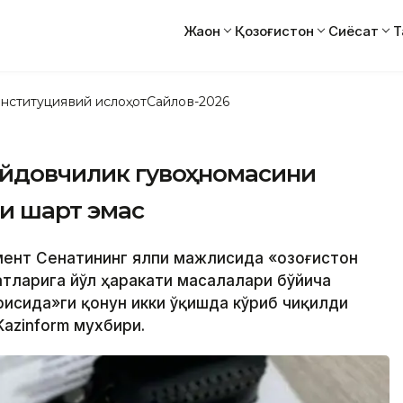
Жаҳон
Қозоғистон
Сиёсат
Т
нституциявий ислоҳот
Сайлов-2026
ҳайдовчилик гувоҳномасини
и шарт эмас
мент Сенатининг ялпи мажлисида «Қозоғистон
тларига йўл ҳаракати масалалари бўйича
рисида»ги қонун икки ўқишда кўриб чиқилди
Kazinform мухбири.