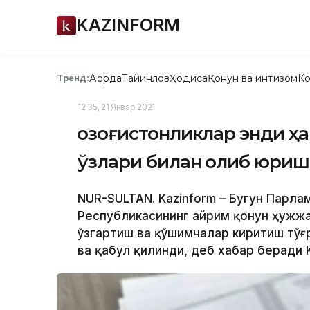
KAZINFORM
Ақорда
Тайинлов
Ҳодиса
Қонун ва интизом
Ко
Тренд:
12:35, 21 Январ 2021
Қозоғистонликлар энди 
ўзлари билан олиб юриш
NUR-SULTAN. Kazinform – Бугун Парла
Республикасининг айрим қонун ҳужжа
ўзгартиш ва қўшимчалар киритиш тўғ
ва қабул қилинди, деб хабар беради 