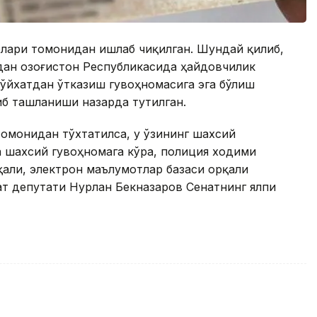
золари томонидан ишлаб чиқилган. Шундай қилиб,
ан Қозоғистон Республикасида ҳайдовчилик
ўйхатдан ўтказиш гувоҳномасига эга бўлиш
б ташланиши назарда тутилган.
томонидан тўхтатилса, у ўзининг шахсий
 шахсий гувоҳномага кўра, полиция ходими
али, электрон маълумотлар базаси орқали
т депутати Нурлан Бекназаров Сенатнинг ялпи