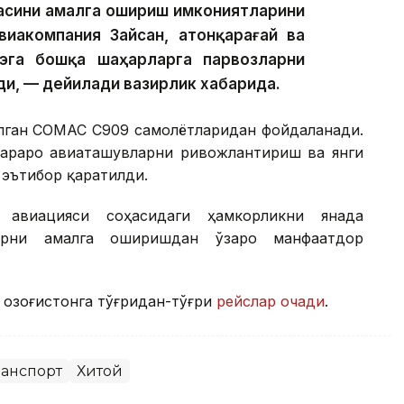
асини амалга ошириш имкониятларини
иакомпания Зайсан, Қатонқарағай ва
эга бошқа шаҳарларга парвозларни
и, — дейилади вазирлик хабарида.
рилган COMAC C909 самолётларидан фойдаланади.
араро авиаташувларни ривожлантириш ва янги
эътибор қаратилди.
 авиацияси соҳасидаги ҳамкорликни янада
арни амалга оширишдан ўзаро манфаатдор
 Қозоғистонга тўғридан-тўғри
рейслар очади
.
ранспорт
Хитой