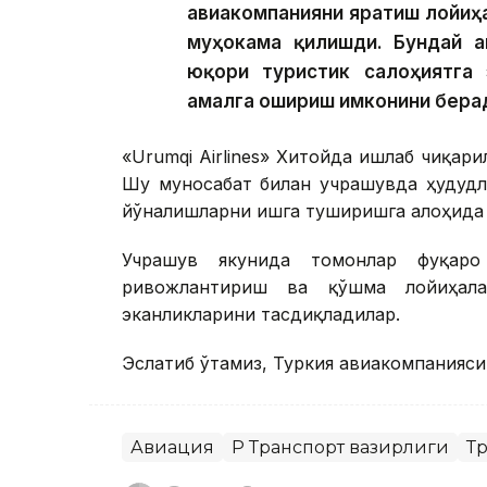
авиакомпанияни яратиш лойиҳ
муҳокама қилишди. Бундай ав
юқори туристик салоҳиятга 
амалга ошириш имконини берад
«Urumqi Airlines» Хитойда ишлаб чиқа
Шу муносабат билан учрашувда ҳудудл
йўналишларни ишга туширишга алоҳида 
Учрашув якунида томонлар фуқаро
ривожлантириш ва қўшма лойиҳал
эканликларини тасдиқладилар.
Эслатиб ўтамиз, Туркия авиакомпанияси
Авиация
ҚР Транспорт вазирлиги
Т