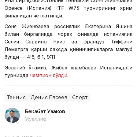
Яна бир қозоғистонлик теннисчи Соня Жиенбаева
Оренсе (Испания) ITF W75 турнирининг ярим
финалидан четлатилди.
Соня Жиенбаева россиялик Екатерина Яшина
билан биргаликда чорак финалда испаниялик
Селия Сервино Руис ва француз Тиффани
Леметрга қарши баҳсда қийинчиликларга мағлуб
бўлди — 4:6, 6:1, 9:11.
Эслатиб ўтамиз, Жибек Қуламбаева Испаниядаги
турнирда
чемпион бўлди
.
Теннис
Денис Евсеев
Спорт
Бекабат Узаков
Муаллиф