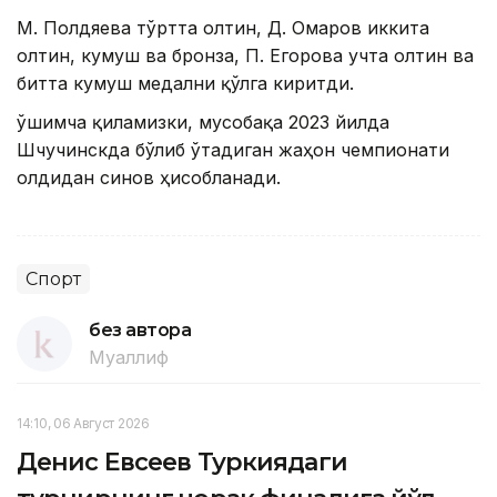
М. Полдяева тўртта олтин, Д. Омаров иккита
олтин, кумуш ва бронза, П. Егорова учта олтин ва
битта кумуш медални қўлга киритди.
Қўшимча қиламизки, мусобақа 2023 йилда
Шчучинскда бўлиб ўтадиган жаҳон чемпионати
олдидан синов ҳисобланади.
Спорт
без автора
Муаллиф
14:10, 06 Август 2026
Денис Евсеев Туркиядаги