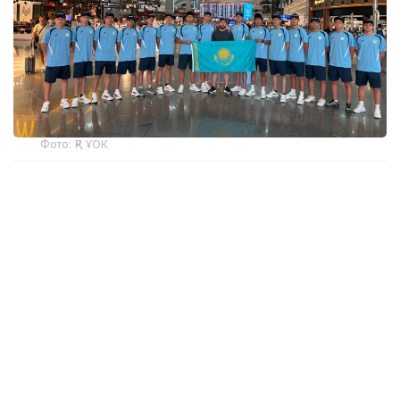
Фото: ҚР ҰОК
Учинчи ўйинда қозоғистонлик спортчилар
Уругвайни катта фарқ билан мағлуб этишди. Ўйин
22:5 ҳисобида якунланди.
ҚР МОҚ маълумотларига кўра, Қозоғистон терма
жамоаси ўйинчиси Максим Сасин ўйиннинг энг
яхши ўйинчиси деб топилди.
Бугун, 6 август куни Қозоғистон терма жамоаси
Туркия билан тўқнаш келади.
Эслатиб ўтамиз, жаҳон чемпионатининг биринчи