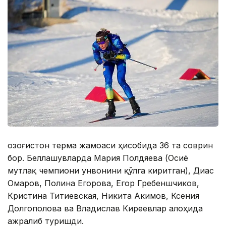
Қозоғистон терма жамоаси ҳисобида 36 та соврин
бор. Беллашувларда Мария Полдяева (Осиё
мутлақ чемпиони унвонини қўлга киритган), Диас
Омаров, Полина Егорова, Егор Гребеншчиков,
Кристина Титиевская, Никита Акимов, Ксения
Долгополова ва Владислав Киреевлар алоҳида
ажралиб туришди.