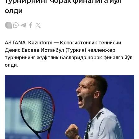
турнирнинг чорак финалига йўл
олди
ASTANА. Кazinform — Қозоғистонлик теннисчи
Денис Евсеев Истанбул (Туркия) челленжер
турнирининг жуфтлик баҳсларида чорак финалга йўл
олди.