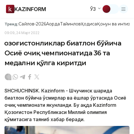
KAZINFORM
ЎЗ
Сайлов-2026
Ақорда
Тайинлов
Ҳодиса
Қонун ва интизо
Тренд:
09:09, 24 Март 2022
Қозоғистонликлар биатлон бўйича
Осиё очиқ чемпионатида 36 та
медални қўлга киритди
SHCHUCHINSK. Кazinform - Шчучинск шаҳрида
биатлон бўйича ўсмирлар ва ёшлар ўртасида Осиё
очиқ чемпионати якунланди. Бу ҳақда Kazinform
Қозоғистон Республикаси Миллий олимпия
қўмитасига таяниб хабар беради.