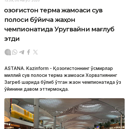
13:39, 06 Август 2026
Қозоғистон терма жамоаси сув
полоси бўйича жаҳон
чемпионатида Уругвайни мағлуб
этди
ASTANA. Kazinform - Қозоғистоннинг ўсмирлар
миллий сув полоси терма жамоаси Хорватиянинг
Загреб шаҳрида бўлиб ўтган жаҳон чемпионатида ўз
ўйинини давом эттирмоқда.