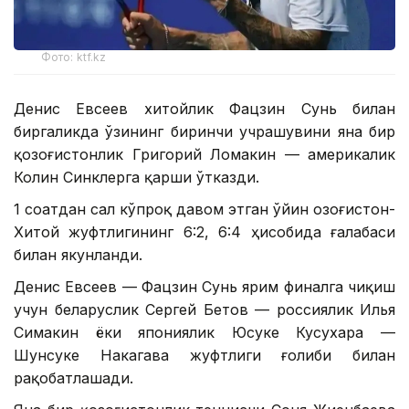
Фото: ktf.kz
Денис Евсеев хитойлик Фацзин Сунь билан
биргаликда ўзининг биринчи учрашувини яна бир
қозоғистонлик Григорий Ломакин — америкалик
Колин Синклерга қарши ўтказди.
1 соатдан сал кўпроқ давом этган ўйин Қозоғистон-
Хитой жуфтлигининг 6:2, 6:4 ҳисобида ғалабаси
билан якунланди.
Денис Евсеев — Фацзин Сунь ярим финалга чиқиш
учун беларуслик Сергей Бетов — россиялик Илья
Симакин ёки япониялик Юсуке Кусухара —
Шунсуке Накагава жуфтлиги ғолиби билан
рақобатлашади.