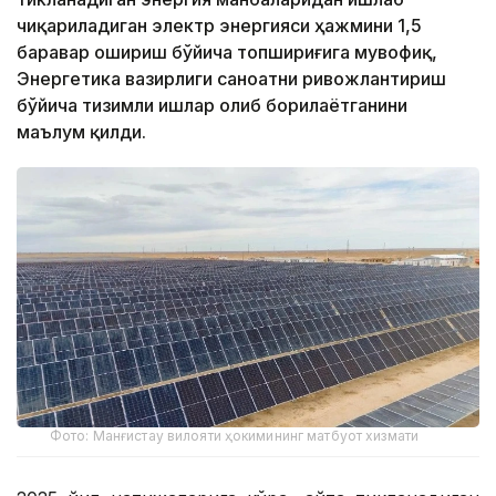
чиқариладиган электр энергияси ҳажмини 1,5
баравар ошириш бўйича топшириғига мувофиқ,
Энергетика вазирлиги саноатни ривожлантириш
бўйича тизимли ишлар олиб борилаётганини
маълум қилди.
Фото: Манғистау вилояти ҳокимининг матбуот хизмати