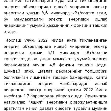
2025 йил натижаларига кўра, қайта тикланадиган
энергия объектларида ишлаб чиқарилган электр
энергияси ҳажми 8,6 миллиард кВт/соатга етди,
бу мамлакатдаги электр энергияси ишлаб
чиқаришнинг умумий ҳажмининг 7 фоизини ташкил
этади.
Таққослаш учун, 2022 йилда қайта тикланадиган
энергия объектларида ишлаб чиқарилган электр
энергияси ҳажми 5,11 миллиард кВт/соатни
ташкил этди ва унинг мамлакат умумий энергия
балансидаги улуши 4,5 фоизни ташкил этди.
Шундай қилиб, Давлат раҳбарининг топшириғи
белгиланган лимитдан ташқари бажарилди. Қайта
тикланадиган энергия манбаларидан ишлаб
чиқарилган электр энергияси ҳажми 2022 йилга
нисбатан 1,7 баравардан кўпроққа ошди. Эришилган
натижалар "яшил" энергияни ривожлантиришга
қаратилган изчил давлат сиёсати туфайли мумкин