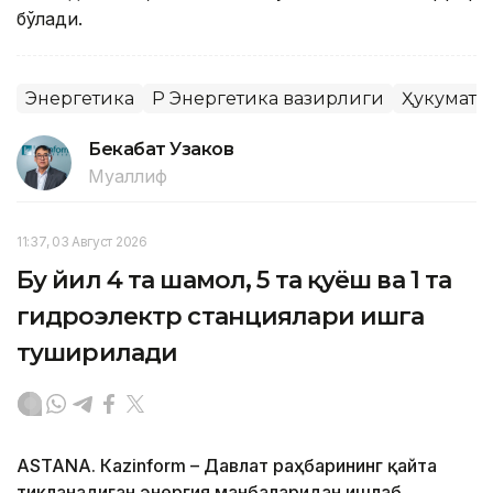
бўлади.
Энергетика
ҚР Энергетика вазирлиги
Ҳукумат
Бекабат Узаков
Муаллиф
11:37, 03 Август 2026
Бу йил 4 та шамол, 5 та қуёш ва 1 та
гидроэлектр станциялари ишга
туширилади
ASTANА. Кazinform – Давлат раҳбарининг қайта
тикланадиган энергия манбаларидан ишлаб