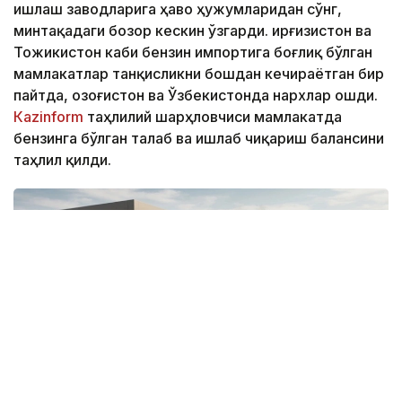
ишлаш заводларига ҳаво ҳужумларидан сўнг,
минтақадаги бозор кескин ўзгарди. Қирғизистон ва
Тожикистон каби бензин импортига боғлиқ бўлган
мамлакатлар танқисликни бошдан кечираётган бир
пайтда, Қозоғистон ва Ўзбекистонда нархлар ошди.
Кazinform
таҳлилий шарҳловчиси мамлакатда
бензинга бўлган талаб ва ишлаб чиқариш балансини
таҳлил қилди.