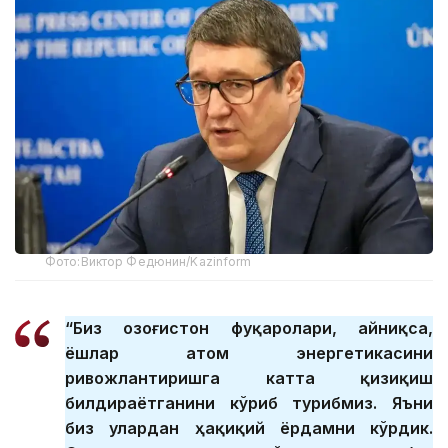
Фото:Виктор Федюнин/Kazinform
“Биз Қозоғистон фуқаролари, айниқса,
ёшлар атом энергетикасини
ривожлантиришга катта қизиқиш
билдираётганини кўриб турибмиз. Яъни
биз улардан ҳақиқий ёрдамни кўрдик.