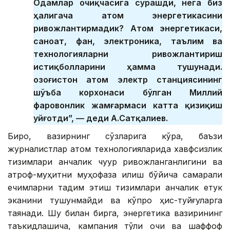
Одамлар очиқчасига сўрашди, нега биз
ҳалигача атом энергетикасини
ривожлантирмадик? Атом энергетикаси,
саноат, фан, электроника, таълим ва
технологияларни ривожлантириш
истиқболларини ҳамма тушунади.
Қозоғистон атом электр станциясининг
шўъба корхонаси бўлган Миллий
фаровонлик жамғармаси катта қизиқиш
уйғотди”, — деди А.Сатқалиев.
Бироқ, вазирнинг сўзларига кўра, баъзи
журналистлар атом технологияларида хавфсизлик
тизимлари қанчалик чуқур ривожланганлигини ва
атроф-муҳитни муҳофаза қилиш бўйича самарали
ечимларни тақдим этиш тизимлари қанчалик етук
эканини тушунмайди ва кўпроқ ҳис-туйғуларга
таянади. Шу билан бирга, энергетика вазирининг
таъкидлашича, кампания тўлиқ очиқ ва шаффоф