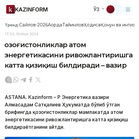
KAZINFORM
ЎЗ
Сайлов-2026
Ақорда
Тайинлов
Ҳодиса
Қонун ва интизо
Тренд:
17:33, 16 Июл 2024
Қозоғистонликлар атом
энергетикасини ривожлантиришга
катта қизиқиш билдиради – вазир
ASTANА. Кazinform – ҚР Энергетика вазири
Алмасадам Сатқалиев Ҳукуматда бўлиб ўтган
брифингда қозоғистонликлар мамлакатда атом
энергетикасини ривожлантиришга катта қизиқиш
билдираётганини айтди.