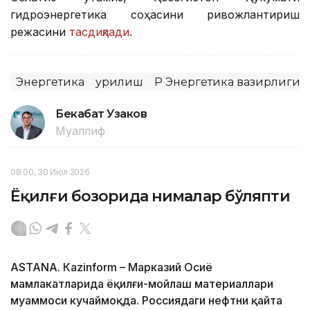
гидроэнергетика соҳасини ривожлантириш
режасини
тасдиқлади
.
Энергетика
Қурилиш
ҚР Энергетика вазирлиги
Бекабат Узаков
Муаллиф
08:00, 30 Июл 2026
Ёқилғи бозорида нималар бўляпти
ASTANА. Кazinform – Марказий Осиё
мамлакатларида ёқилғи-мойлаш материаллари
муаммоси кучаймоқда. Россиядаги нефтни қайта