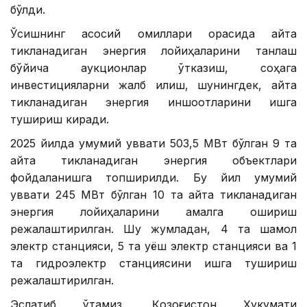
бўлди.
Ўсишнинг асосий омиллари орасида қайта
тикланадиган энергия лойиҳаларини танлаш
бўйича аукционлар ўтказиш, соҳага
инвестицияларни жалб қилиш, шунингдек, қайта
тикланадиган энергия иншоотларини ишга
тушириш киради.
2025 йилда умумий қуввати 503,5 МВт бўлган 9 та
қайта тикланадиган энергия объектлари
фойдаланишга топширилди. Бу йил умумий
қуввати 245 МВт бўлган 10 та қайта тикланадиган
энергия лойиҳаларини амалга ошириш
режалаштирилган. Шу жумладан, 4 та шамол
электр станцияси, 5 та қуёш электр станцияси ва 1
та гидроэлектр станциясини ишга тушириш
режалаштирилган.
Эслатиб ўтамиз, Қозоғистон Ҳукумати