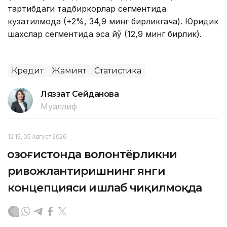
тартибдаги тадбиркорлар сегментида
кузатилмоқда (+2%, 34,9 минг бирликгача). Юридик
шахслар сегментида эса йўқ (12,9 минг бирлик).
Кредит
Жамият
Статистика
Ляззат Сейданова
Муаллиф
12:15, 05 Август 2026
Қозоғистонда волонтёрликни
ривожлантиришнинг янги
концепцияси ишлаб чиқилмоқда