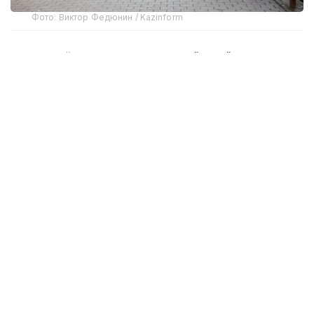
Фото: Виктор Федюнин / Kazinform
Август ойида Қозоғистонда бўлиб ўтадиган энг
муҳим воқеалардан бири — Қурултой сайловлари. У
23 август куни бўлиб ўтади. Эслатиб ўтамиз,
Давлат раҳбари 1 июль куни "Қозоғистон
Республикаси Қурултой сайловини тайинлаш
тўғрисида"ги Фармонни имзолаган эди. Шу куни
Президент Администрацияси раҳбарининг
биринчи ўринбосари Ерлан Қарин ҳам сиёсий
кампания бўйича баёнот берди.
Унинг сўзларига кўра, жорий йилнинг апрель
ойида Президент Қасим-Жомарт Тоқаев Қурултой
сайлови август ойида бўлиб ўтишини очиқчасига
эълон қилган эди. Шундай қилиб, сиёсий партиялар
сайлов кампаниясига тайёргарлик кўриш учун
етарли вақтга эга бўлишди. Бу янги Конституция