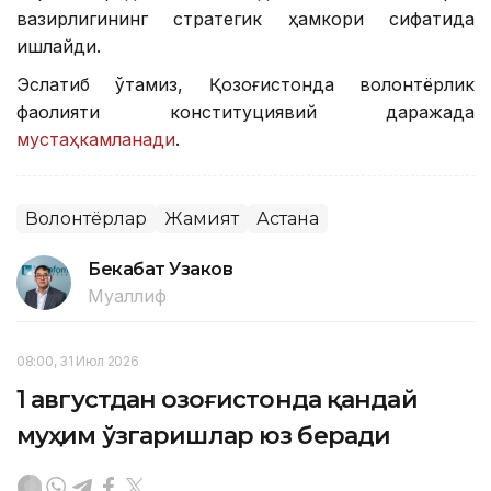
вазирлигининг стратегик ҳамкори сифатида
ишлайди.
Эслатиб ўтамиз, Қозоғистонда волонтёрлик
фаолияти конституциявий даражада
мустаҳкамланади
.
Волонтёрлар
Жамият
Астана
Бекабат Узаков
Муаллиф
08:00, 31 Июл 2026
1 августдан Қозоғистонда қандай
муҳим ўзгаришлар юз беради