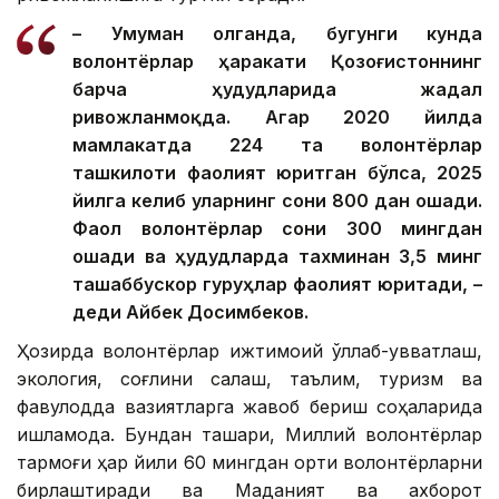
– Умуман олганда, бугунги кунда
волонтёрлар ҳаракати Қозоғистоннинг
барча ҳудудларида жадал
ривожланмоқда. Агар 2020 йилда
мамлакатда 224 та волонтёрлар
ташкилоти фаолият юритган бўлса, 2025
йилга келиб уларнинг сони 800 дан ошади.
Фаол волонтёрлар сони 300 мингдан
ошади ва ҳудудларда тахминан 3,5 минг
ташаббускор гуруҳлар фаолият юритади, –
деди Айбек Досимбеков.
Ҳозирда волонтёрлар ижтимоий қўллаб-қувватлаш,
экология, соғлиқни сақлаш, таълим, туризм ва
фавқулодда вазиятларга жавоб бериш соҳаларида
ишламоқда. Бундан ташқари, Миллий волонтёрлар
тармоғи ҳар йили 60 мингдан ортиқ волонтёрларни
бирлаштиради ва Маданият ва ахборот