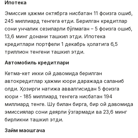
Ипотека
Эмиссия ҳажми октябрга нисбатан 11 фоизга ошиб,
245 миллиард тенгега етди. Берилган кредитлар
сони унчалик сезиларли бўлмаган – 5 фоизга ошиб,
13,6 минг донани ташкил этди. Ипотека
кредитлари портфели 1 декабрь ҳолатига 6,5 ​​
триллион тенгени ташкил этди.
Автомобиль кредитлари
Кетма-кет икки ой давомида берилган
автокредитлар ҳажми юқори даражада сақланиб
қолди. Ҳозирги натижа аввалгисидан 5 фоизга
юқори - 185 миллиард тенгега нисбатан 194
миллиард тенге. Шу билан бирга, бир ой давомида
эмиссиялар сони деярли ўзгармади ва 23,6 минг
бирликни ташкил этди.
Займ маошгача