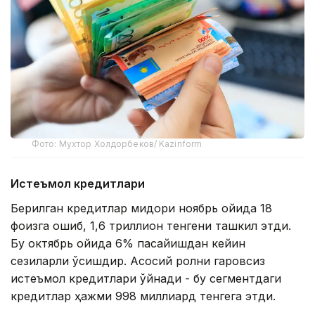
Фото: Мухтор Холдорбеков/ Kazinform
Истеъмол кредитлари
Берилган кредитлар миқдори ноябрь ойида 18
фоизга ошиб, 1,6 триллион тенгени ташкил этди.
Бу октябрь ойида 6% пасайишдан кейин
сезиларли ўсишдир. Асосий ролни гаровсиз
истеъмол кредитлари ўйнади - бу сегментдаги
кредитлар ҳажми 998 миллиард тенгега этди.