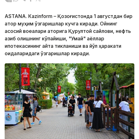
ASTANА. Кazinform – Қозоғистонда 1 августдан бир
қатор муҳим ўзгаришлар кучга киради. Ойнинг
асосий воқеалари қаторига Қурултой сайлови, нефть
қазиб олишнинг кўпайиши, "Умай" аёллар
ипотекасининг қайта тикланиши ва йўл ҳаракати
қоидаларидаги ўзгаришлар киради.