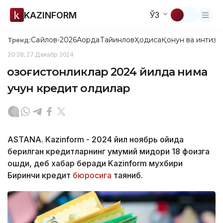
KAZINFORM
ЎЗ
Сайлов-2026
Ақорда
Тайинлов
Ҳодиса
Қонун ва интизо
Тренд:
20:38, 27 Декабр 2024
Қозоғистонликлар 2024 йилда нима
учун кредит олдилар
ASTANA. Kazinform - 2024 йил ноябрь ойида
берилган кредитларнинг умумий миқдори 18 фоизга
ошди, деб хабар беради Kazinform мухбири
Биринчи кредит
бюросига
таяниб.