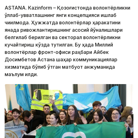
ASTANА. Кazinform – Қозоғистонда волонтёрликни
қўллаб-қувватлашнинг янги концепцияси ишлаб
чиқилмоқда. Ҳужжатда волонтёрлар ҳаракатини
янада ривожлантиришнинг асосий йўналишлари
белгилаб берилган ва секторал волонтёрликни
кучайтириш кўзда тутилган. Бу ҳақда Миллий
волонтёрлар фронт-офиси раҳбари Айбек
Досимбетов Астана шаҳар коммуникациялар
хизматида бўлиб ўтган матбуот анжуманида
маълум қилди.