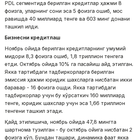
PDL сегментида берилган кредитлар ҳажми 8
фоизга, уларнинг сони эса 5 фоизга ошиб, мос
равишда 40 миллиард тенге ва 603 минг донани
ташкил қилди.
Бизнесни кредитлаш
Ноябрь ойида берилган кредитларнинг умумий
миқдори 8,3 фоизга ошиб, 1,8 триллион тенгега
етди. Октябрь ойида 10% га пасайиш қайд этилган.
Якка тартибдаги тадбиркорларга берилган
эмиссия ҳажми юридик шахсларга нисбатан икки
баравар - 16 фоизга ошди. Якка тартибдаги
тадбиркорлар учун бу кўрсаткич 160 миллиард
тенге, юридик шахслар учун эса 1,66 триллион
тенгени ташкил этади.
Қайд этилишича, ноябрь ойида 47,8 мингта
шартнома тузилган - бу октябрь ойига нисбатан 2
фоизга кўп. Бундан ташқари, динамика фақат якка