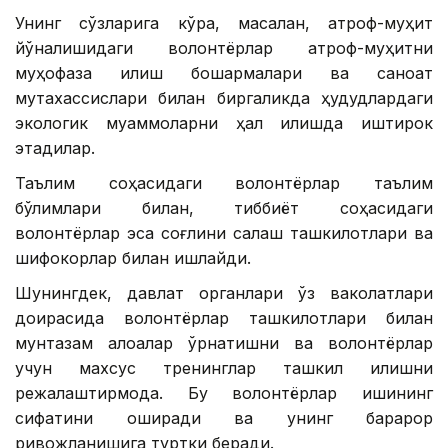
Унинг сўзларига кўра, масалан, атроф-муҳит
йўналишидаги волонтёрлар атроф-муҳитни
муҳофаза қилиш бошқармалари ва саноат
мутахассислари билан биргаликда ҳудудлардаги
экологик муаммоларни ҳал қилишда иштирок
этадилар.
Таълим соҳасидаги волонтёрлар таълим
бўлимлари билан, тиббиёт соҳасидаги
волонтёрлар эса соғлиқни сақлаш ташкилотлари ва
шифокорлар билан ишлайди.
Шунингдек, давлат органлари ўз ваколатлари
доирасида волонтёрлар ташкилотлари билан
мунтазам алоқалар ўрнатишни ва волонтёрлар
учун махсус тренинглар ташкил қилишни
режалаштирмоқда. Бу волонтёрлар ишининг
сифатини оширади ва унинг барқарор
ривожланишига туртки беради.