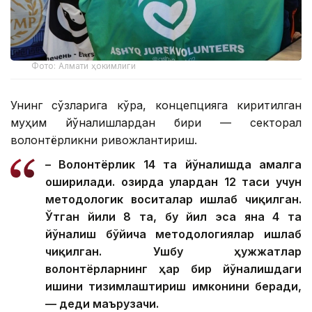
Фото: Алмати ҳокимлиги
Унинг сўзларига кўра, концепцияга киритилган
муҳим йўналишлардан бири — секторал
волонтёрликни ривожлантириш.
– Волонтёрлик 14 та йўналишда амалга
оширилади. Ҳозирда улардан 12 таси учун
методологик воситалар ишлаб чиқилган.
Ўтган йили 8 та, бу йил эса яна 4 та
йўналиш бўйича методологиялар ишлаб
чиқилган. Ушбу ҳужжатлар
волонтёрларнинг ҳар бир йўналишдаги
ишини тизимлаштириш имконини беради,
— деди маърузачи.