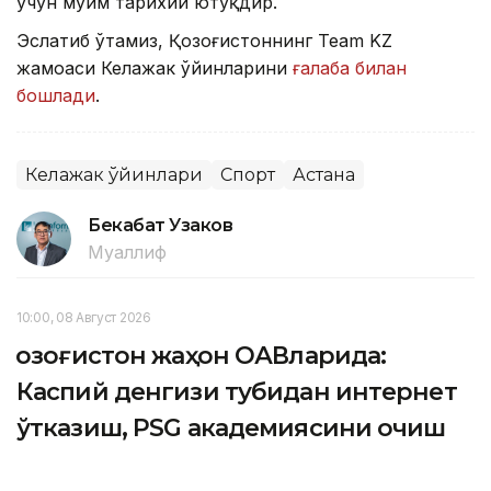
учун муҳим тарихий ютуқдир.
Эслатиб ўтамиз, Қозоғистоннинг Team KZ
жамоаси Келажак ўйинларини
ғалаба билан
бошлади
.
Келажак ўйинлари
Спорт
Астана
Бекабат Узаков
Муаллиф
10:00, 08 Август 2026
Қозоғистон жаҳон ОАВларида:
Каспий денгизи тубидан интернет
ўтказиш, PSG академиясини очиш
ва Wildberries омборлари