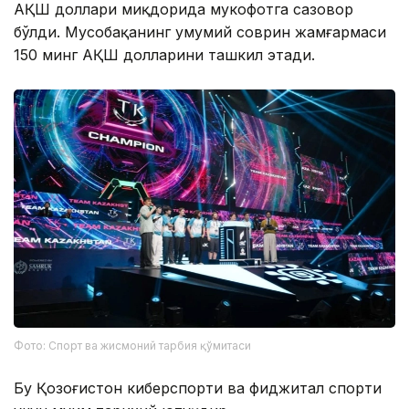
АҚШ доллари миқдорида мукофотга сазовор
бўлди. Мусобақанинг умумий соврин жамғармаси
150 минг АҚШ долларини ташкил этади.
Фото: Спорт ва жисмоний тарбия қўмитаси
Бу Қозоғистон киберспорти ва фиджитал спорти