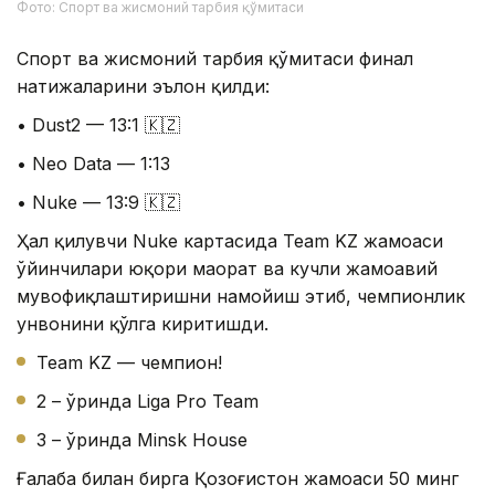
Фото: Спорт ва жисмоний тарбия қўмитаси
Спорт ва жисмоний тарбия қўмитаси финал
натижаларини эълон қилди:
• Dust2 — 13:1 🇰🇿
• Neo Data — 1:13
• Nuke — 13:9 🇰🇿
Ҳал қилувчи Nuke картасида Team KZ жамоаси
ўйинчилари юқори маҳорат ва кучли жамоавий
мувофиқлаштиришни намойиш этиб, чемпионлик
унвонини қўлга киритишди.
Team KZ — чемпион!
2 – ўринда Liga Pro Team
3 – ўринда Minsk House
Ғалаба билан бирга Қозоғистон жамоаси 50 минг