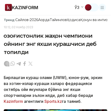
KAZINFORM
ЎЗ
Сайлов-2026
Ақорда
Тайинлов
Ҳодиса
Қонун ва интизо
Тренд:
10:12, 02 Ноябр 2023
Қозоғистонлик жаҳон чемпиони
ойнинг энг яхши курашчиси деб
топилди
Бирлашган кураш олами (UWW), юнон-рум, эркин
ва хотин-қизлар кураши халқаро федерацияси
октябрь ойи якунлари бўйича энг яхши
спортчиларни эълон қилди, деб хабар беради
Kazinform
агентлиги
Sports.kz
га таяниб.