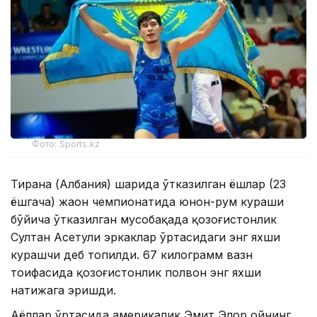
Фото: Sports.kz
Тирана (Албания) шаҳрида ўтказилган ёшлар (23
ёшгача) жаҳон чемпионатида юнон-рум кураши
бўйича ўтказилган мусобақада қозоғистонлик
Султан Асетули эркаклар ўртасидаги энг яхши
курашчи деб топилди. 67 килограмм вазн
тоифасида қозоғистонлик полвон энг яхши
натижага эришди.
Аёллар ўртасида америкалик Эмит Элор ойнинг