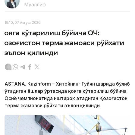
Муаллиф
19:10, 07 Август 2026
Қояга кўтарилиш бўйича ОЧ:
Қозоғистон терма жамоаси рўйхати
эълон қилинди
ASTANА. Кazinform – Хитойнинг Гуйян шаҳрида бўлиб
ўтадиган ёшлар ўртасида қояга кўтарилиш бўйича
Осиё чемпионатида иштирок этадиган Қозоғистон
терма жамоаси рўйхати эълон қилинди.