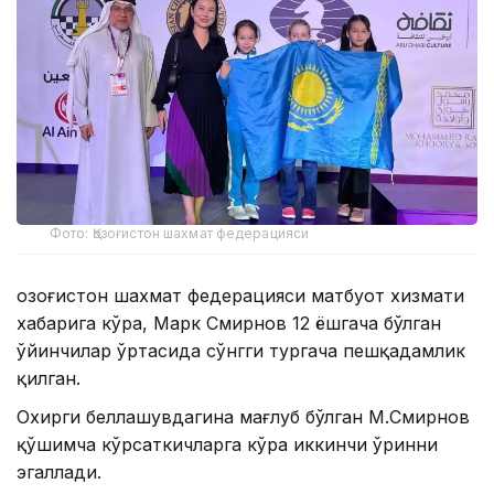
Фото: Қозоғистон шахмат федерацияси
Қозоғистон шахмат федерацияси матбуот хизмати
хабарига кўра, Марк Смирнов 12 ёшгача бўлган
ўйинчилар ўртасида сўнгги тургача пешқадамлик
қилган.
Охирги беллашувдагина мағлуб бўлган М.Смирнов
қўшимча кўрсаткичларга кўра иккинчи ўринни
эгаллади.