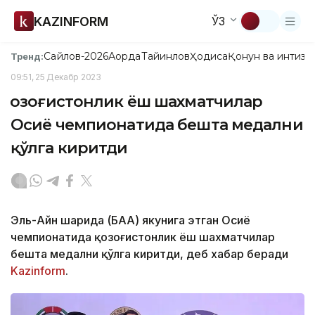
KAZINFORM
ЎЗ
Сайлов-2026
Ақорда
Тайинлов
Ҳодиса
Қонун ва интизо
Тренд:
09:51, 25 Декабр 2023
Қозоғистонлик ёш шахматчилар
Осиё чемпионатида бешта медални
қўлга киритди
Эль-Айн шаҳрида (БАА) якунига этган Осиё
чемпионатида қозоғистонлик ёш шахматчилар
бешта медални қўлга киритди, деб хабар беради
Kazinform
.