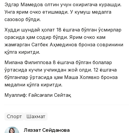
Эдгар Мамедов олтин учун охиригача курашди.
Унга ярим очко етишмади. У кумуш медалга
сазовор бўлди.
Худди шундай ҳолат 18 ёшгача бўлган ўсмирлар
орасида ҳам содир бўлди. Ярим очко кам
жамғарган Сатбек Аҳмединов бронза совринини
қўлга киритди.
Милана Филиппова 8 ёшгача бўлган болалар
ўртасида кучли учликдан жой олди. 12 ёшгача
бўлганлар ўртасида ҳам Маша Холявко бронза
медални қўлга киритди.
Муаллиф: Ғайсағали Сейтақ
Спорт
Шахмат
Ляззат Сейданова