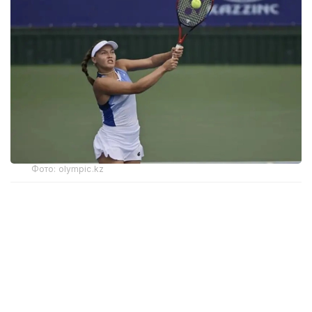
Фото: olympic.kz
Иккинчи босқичда қозоғистонлик теннисчи
дунёда 272-ўринни эгаллаган ва ушбу турнирнинг
6-ракеткаси, марокашлик Ясмин Каббажга қарши
кортга чиқди.
Биринчи сетда С. Жиенбаева 6:3 ҳисобида ғалаба
қозонди.