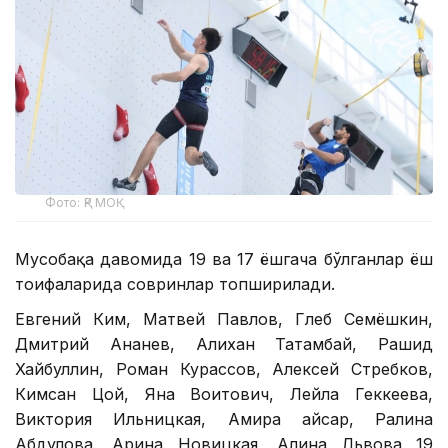
Фото: ҚР МОҚ
Мусобақа давомида 19 ва 17 ёшгача бўлганлар ёш
тоифаларида совринлар топширилади.
Евгений Ким, Матвей Павлов, Глеб Семёшкин,
Дмитрий Ананев, Алихан Татамбай, Рашид
Хайбуллин, Роман Курассов, Алексей Стребков,
Кимсан Цой, Яна Воитович, Лейла Геккеева,
Виктория Ильницкая, Амира Қайсар, Ралина
Абдулова, Арина Новицкая, Алина Львова 19