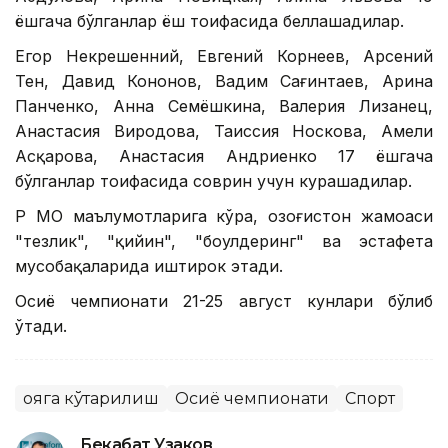
ёшгача бўлганлар ёш тоифасида беллашадилар.
Егор Некрешенний, Евгений Корнеев, Арсений
Тен, Давид Кононов, Вадим Сағинтаев, Арина
Панченко, Анна Семёшкина, Валерия Лизанец,
Анастасия Виродова, Таиссия Носкова, Амели
Асқарова, Анастасия Андриенко 17 ёшгача
бўлганлар тоифасида соврин учун курашадилар.
ҚР МОҚ маълумотларига кўра, Қозоғистон жамоаси
"тезлик", "қийин", "боулдеринг" ва эстафета
мусобақаларида иштирок этади.
Осиё чемпионати 21-25 август кунлари бўлиб
ўтади.
Қояга кўтарилиш
Осиё чемпионати
Спорт
Бекабат Узаков