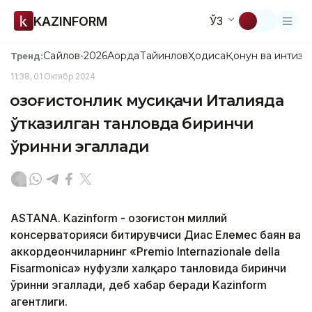
KAZINFORM
ЎЗ
Сайлов-2026
Ақорда
Тайинлов
Ҳодиса
Қонун ва интизо
Тренд:
11:38, 01 Октябр 2024
Қозоғистонлик мусиқачи Италияда
ўтказилган танловда биринчи
ўринни эгаллади
ASTANA. Kazinform - Қозоғистон миллий
консерваторияси битирувчиси Диас Елемес баян ва
аккордеончиларнинг «Premio Internazionale della
Fisarmonica» нуфузли халқаро танловида биринчи
ўринни эгаллади, деб хабар беради Kazinform
агентлиги.