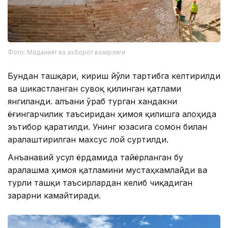
Фото: Маданият ва ахборот вазирлиги
Бундан ташқари, кириш йўли тартибга келтирилди
ва шикастланган сувоқ қилинган қатлами
янгиланди. Қалъани ўраб турган хандакни
ёғингарчилик таъсиридан ҳимоя қилишга алоҳида
эътибор қаратилди. Унинг юзасига сомон билан
аралаштирилган махсус лой суртилди.
Анъанавий усул ёрдамида тайёрланган бу
аралашма ҳимоя қатламини мустаҳкамлайди ва
турли ташқи таъсирлардан келиб чиқадиган
зарарни камайтиради.