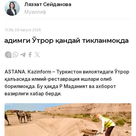
Ляззат Сейданова
Муаллиф
11:38, 09 Август 2026
Қадимги Ўтрор қандай тикланмоқда
ASTANА. Кazinform – Туркистон вилоятидаги Ўтрор
қалъасида илмий-реставрация ишлари олиб
борилмоқда. Бу ҳақда ҚР Маданият ва ахборот
вазирлиги хабар берди.