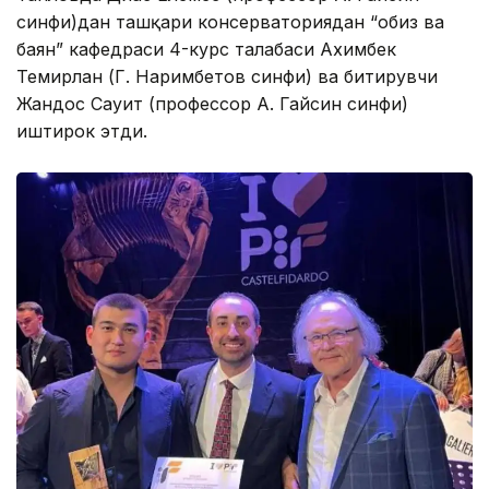
синфи)дан ташқари консерваториядан “Қобиз ва
баян” кафедраси 4-курс талабаси Ахимбек
Темирлан (Г. Наримбетов синфи) ва битирувчи
Жандос Сауит (профессор А. Гайсин синфи)
иштирок этди.