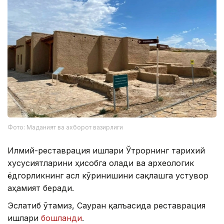
Фото: Маданият ва ахборот вазирлиги
Илмий-реставрация ишлари Ўтрорнинг тарихий
хусусиятларини ҳисобга олади ва археологик
ёдгорликнинг асл кўринишини сақлашга устувор
аҳамият беради.
Эслатиб ўтамиз, Сауран қалъасида реставрация
ишлари
бошланди
.