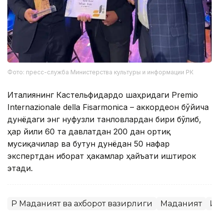
Фото: пресс-служба Министерства культуры и информации РК
Италиянинг Кастельфидардо шаҳридаги Premio
Internazionale della Fisarmonica – аккордеон бўйича
дунёдаги энг нуфузли танловлардан бири бўлиб,
ҳар йили 60 та давлатдан 200 дан ортиқ
мусиқачилар ва бутун дунёдан 50 нафар
экспертдан иборат ҳакамлар ҳайъати иштирок
этади.
ҚР Маданият ва ахборот вазирлиги
Маданият
И