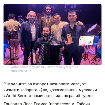
Фото: пресс-служба Министерства культуры и
информаии РК.
ҚР Маданият ва ахборот вазирлиги матбуот
хизмати хабарига кўра, қозоғистонлик мусиқачи
«World Senior» номинациясида ажралиб турди.
Танловда Диас Елемес (профессор А. Гайсин