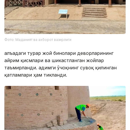
Фото: Маданият ва ахборот вазирлиги
Қалъадаги турар жой бинолари деворларининг
айрим қисмлари ва шикастланган жойлар
таъмирланди. Қадимги ўчоқнинг сувоқ қилинган
қатламлари ҳам тикланди.