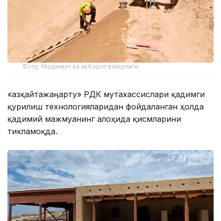
Фото: Маданият ва ахборот вазирлиги
«Қазқайтажаңарту» РДК мутахассислари қадимги
қурилиш технологияларидан фойдаланган ҳолда
қадимий мажмуанинг алоҳида қисмларини
тикламоқда.