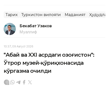
Тарих
Туркистон вилояти
Маданият
Ҳудудла
Бекабат Узаков
Муаллиф
10:37, 09 Август 2026
"Абай ва XXI асрдаги Қозоғистон":
Ўтрор музей-қўриқхонасида
кўргазма очилди
ASTANА. Кazinform – Абай куни арафасида Ўтрор
давлат археология музей-қўриқхонасида "Абай ва
ХХI асрдаги Қозоғистон" номли китоб кўргазмаси