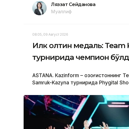
Ляззат Сейданова
Муаллиф
08:05, 09 Август 2026
Илк олтин медаль: Team 
турнирида чемпион бўл
ASTANА. Кazinform – Қозоғистоннинг 
Samruk-Kazyna турнирида Phygital Sho