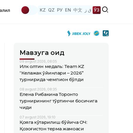
KZ
QZ
РУ
EN
中文
ق ز
ЎЗ
аҳлил
Мавзуга оид
09 avgust 2026, 08:05
Илк олтин медаль: Team KZ
“Келажак ўйинлари – 2026”
турнирида чемпион бўлди
08 avgust 2026, 08:35
Елена Рибакина Торонто
турнирининг тўртинчи босқичига
чиқди
07 avgust 2026, 19:10
Қояга кўтарилиш бўйича ОЧ:
Қозоғистон терма жамоаси