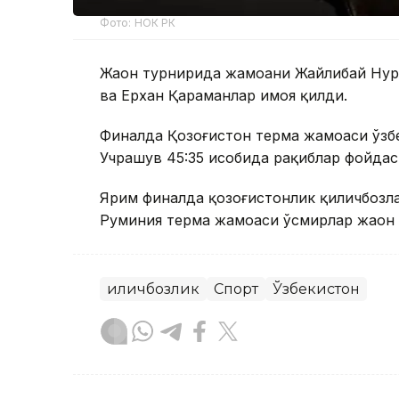
Фото: НОК РК
Жаҳон турнирида жамоани Жайлибай Нурм
ва Ерхан Қараманлар ҳимоя қилди.
Финалда Қозоғистон терма жамоаси ўзб
Учрашув 45:35 ҳисобида рақиблар фойдаси
Ярим финалда қозоғистонлик қиличбозла
Руминия терма жамоаси ўсмирлар жаҳон
Қиличбозлик
Спорт
Ўзбекистон