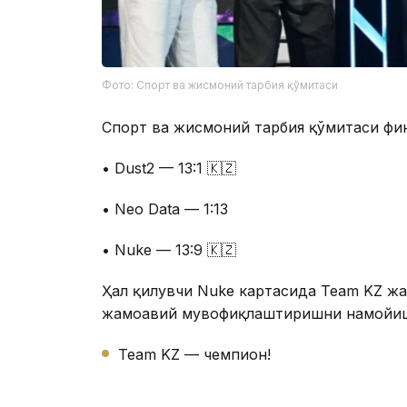
Фото: Спорт ва жисмоний тарбия қўмитаси
Спорт ва жисмоний тарбия қўмитаси фи
• Dust2 — 13:1 🇰🇿
• Neo Data — 1:13
• Nuke — 13:9 🇰🇿
Ҳал қилувчи Nuke картасида Team KZ жа
жамоавий мувофиқлаштиришни намойиш 
Team KZ — чемпион!
2 – ўринда Liga Pro Team