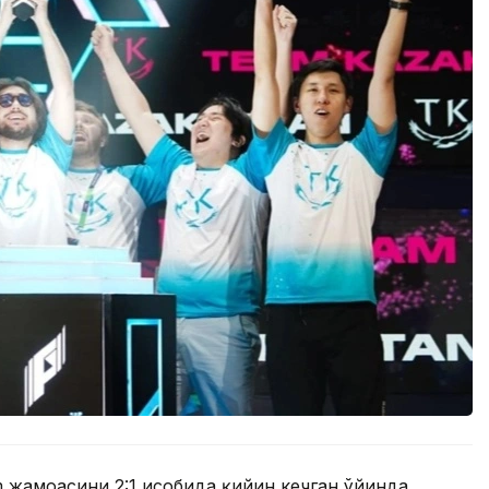
 жамоасини 2:1 ҳисобида қийин кечган ўйинда