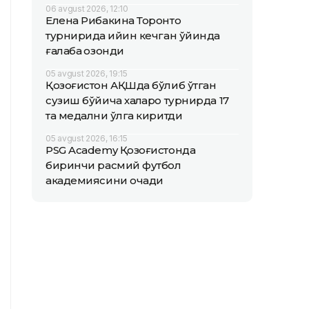
06 avgust 2026, 12:10
Елена Рибакина Торонто
турнирида қийин кечган ўйинда
ғалаба қозонди
05 avgust 2026, 19:15
Қозоғистон АҚШда бўлиб ўтган
сузиш бўйича халқаро турнирда 17
та медални қўлга киритди
05 avgust 2026, 16:15
PSG Academy Қозоғистонда
биринчи расмий футбол
академиясини очади