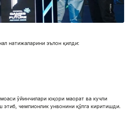
нал натижаларини эълон қилди:
моаси ўйинчилари юқори маҳорат ва кучли
этиб, чемпионлик унвонини қўлга киритишди.