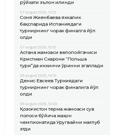
рўйхати эълон қилинди
07 avgust 2026, 13:10
Соня Жиенбаева яккалик
баҳсларида Испаниядаги
турнирнинг чорак финалга йўл
олди
07 avgust 2026, 10:10
Астана жамоаси велопойгачиси
Кристиан Скарони “Польша
тури”да иккинчи ўринни эгаллади
06 avgust 2026, 14:10
Денис Евсеев Туркиядаги
турнирнинг чорак финалига йўл
олди
06 avgust 2026, 13:39
Қозоғистон терма жамоаси сув
полоси бўйича жаҳон
чемпионатида Уругвайни мағлуб
этди