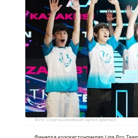
Фото: Спорт ва жисмоний тарбия қўмитаси
Финалда қозоғистонликлар Liga Pro Team