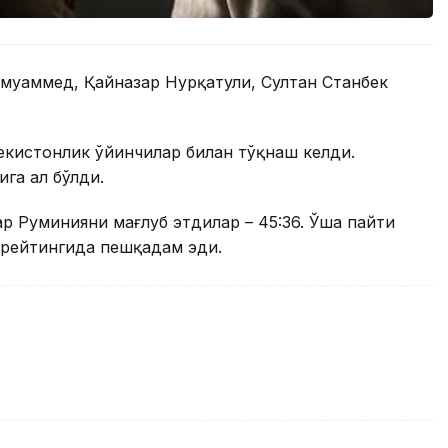
уҳаммед, Қайназар Нурқатули, Султан Станбек
екистонлик ўйинчилар билан тўқнаш келди.
га ҳал бўлди.
р Руминияни мағлуб этдилар – 45:36. Ўша пайти
 рейтингида пешқадам эди.