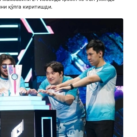
ини қўлга киритишди.