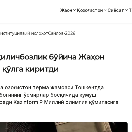
Жаҳон
Қозоғистон
Сиёсат
Т
нституциявий ислоҳот
Сайлов-2026
 қиличбозлик бўйича Жаҳон
 қўлга киритди
ича Қозоғистон терма жамоаси Тошкентда
убогининг ўсмирлар босқичида кумуш
ради Kazinform ҚР Миллий олимпия қўмитасига