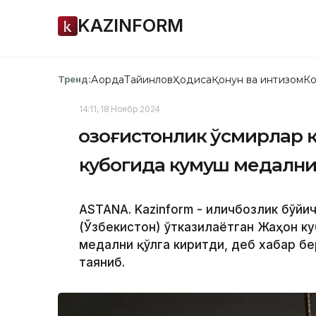
KAZINFORM
Ақорда
Тайинлов
Ҳодиса
Қонун ва интизом
Ко
Тренд:
14:11, 18 Ноябр 2024
Қозоғистонлик ўсмирлар
кубогида кумуш медални
ASTANA. Kazinform - Қиличбозлик бўй
(Ўзбекистон) ўтказилаётган Жаҳон к
медални қўлга киритди, деб хабар бе
таяниб.