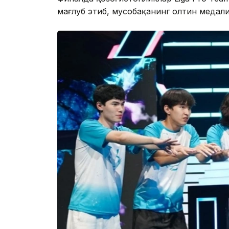
мағлуб этиб, мусобақанинг олтин медал