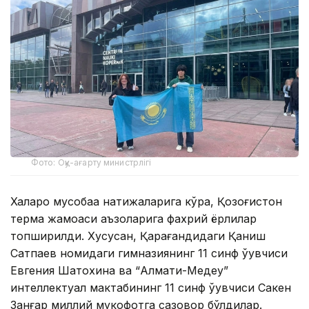
Фото: Оқу-ағарту министрлігі
Халқаро мусобақа натижаларига кўра, Қозоғистон
терма жамоаси аъзоларига фахрий ёрлиқлар
топширилди. Хусусан, Қарағандидаги Қаниш
Сатпаев номидаги гимназиянинг 11 синф ўқувчиси
Евгения Шатохина ва “Алмати-Медеу”
интеллектуал мактабининг 11 синф ўқувчиси Сакен
Занғар миллий мукофотга сазовор бўлдилар.