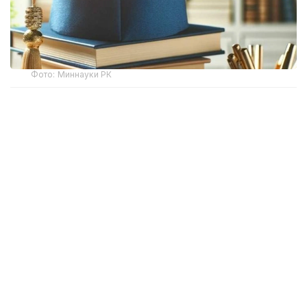
Фото: Миннауки РК
Нима учун давлат грантлар ажратади?
Меҳнат бозори мамлакат иқтисодиёти учун зарур
бўлган ҳажм ва йўналишда мутахассислар
захирасини шакллантира олмайди. Бу -
Германиядан Австралиягача бўлган барча
мамлакатлар дуч келадиган бозор иқтисодиёти
қонунидир. Чунки, абитуриент ўз қизиқишлари, ота-
онасининг маслаҳатлари, танлаган
мутахассислигининг ҳолати ва истиқболлари
асосида танлов қилади. Бироқ, у иқтисодиётнинг узоқ
муддатли эҳтиёжларига асосланади ва ўн йил