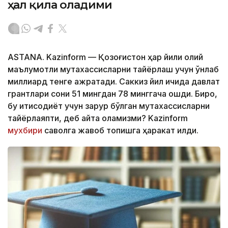
ҳал қила оладими
ASTANA. Kazinform — Қозоғистон ҳар йили олий
маълумотли мутахассисларни тайёрлаш учун ўнлаб
миллиард тенге ажратади. Саккиз йил ичида давлат
грантлари сони 51 мингдан 78 минггача ошди. Бироқ,
бу иқтисодиёт учун зарур бўлган мутахассисларни
тайёрлаяпти, деб айта оламизми? Kazinform
мухбири
саволга жавоб топишга ҳаракат қилди.