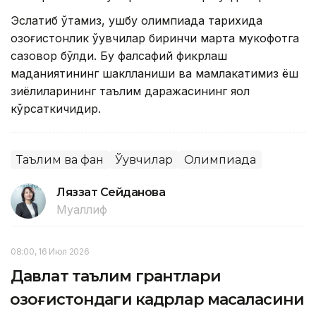
Эслатиб ўтамиз, ушбу олимпиада тарихида
қозоғистонлик ўқувчилар биринчи марта мукофотга
сазовор бўлди. Бу фалсафий фикрлаш
маданиятининг шаклланиши ва мамлакатимиз ёш
зиёлиларининг таълим даражасининг яққол
кўрсаткичидир.
Таълим ва фан
Ўқувчилар
Олимпиада
Ляззат Сейданова
Муаллиф
08:00, 16 Июл 2026
Давлат таълим грантлари
Қозоғистондаги кадрлар масаласини