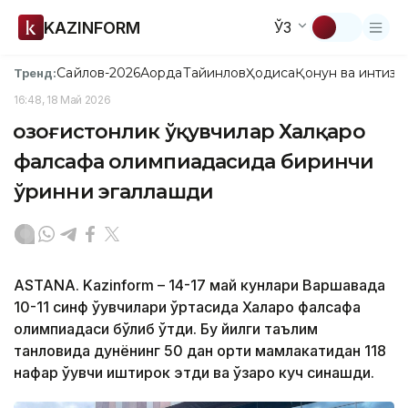
KAZINFORM
ЎЗ
Сайлов-2026
Ақорда
Тайинлов
Ҳодиса
Қонун ва интизо
Тренд:
16:48, 18 Май 2026
Қозоғистонлик ўқувчилар Халқаро
фалсафа олимпиадасида биринчи
ўринни эгаллашди
ASTANA. Kazinform – 14-17 май кунлари Варшавада
10-11 синф ўқувчилари ўртасида Халқаро фалсафа
олимпиадаси бўлиб ўтди. Бу йилги таълим
танловида дунёнинг 50 дан ортиқ мамлакатидан 118
нафар ўқувчи иштирок этди ва ўзаро куч синашди.