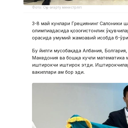
Фото: Оқу-ағарту министрлігі
3-8 май кунлари Грециянинг Салоники ш
олимпиадасида қозоғистонлик ўқувчилар
орасида умумий жамоавий ҳисобда 6-ўри
Бу йилги мусобақада Албания, Болгария,
Македония ва бошқа кучли математика м
иштирокчи иштирок этди. Иштирокчилар
вакиллари ҳам бор эди.