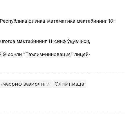
Республика физика-математика мактабининг 10-
urorda мактабининг 11-синф ўқувчиси;
 9-сонли "Таълим-инновация" лицей-
м-маориф вазирлиги
Олимпиада