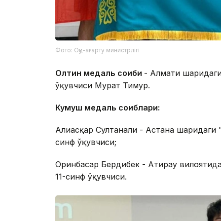
Фото: Оқу-ағарту министрлігі
Олтин медаль соҳиби
- Алмати шаҳридаги
ўқувчиси Мурат Тимур.
Кумуш медаль соҳиблари:
Алиасқар Султанали - Астана шаҳридаги
синф ўқувчиси;
Оринбасар Бердибек - Атирау вилоятид
11-синф ўқувчиси.