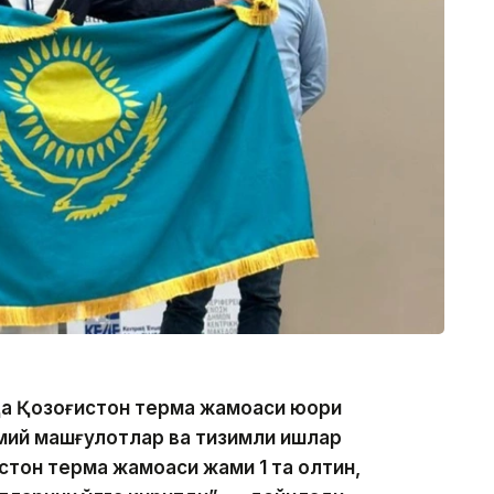
а Қозоғистон терма жамоаси юқори
мий машғулотлар ва тизимли ишлар
стон терма жамоаси жами 1 та олтин,