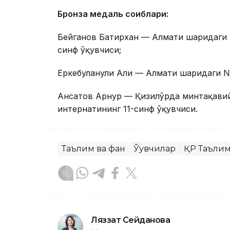
Бронза медаль соҳиблари:
Бейганов Батирхан — Алмати шаҳридаги 
синф ўқувчиси;
Еркебуланули Али — Алмати шаҳридаги N
Ансатов Арнур — Қизилўрда минтақавий
интернатининг 11-синф ўқувчиси.
Таълим ва фан
Ўқувчилар
ҚР Таъли
Ляззат Сейданова