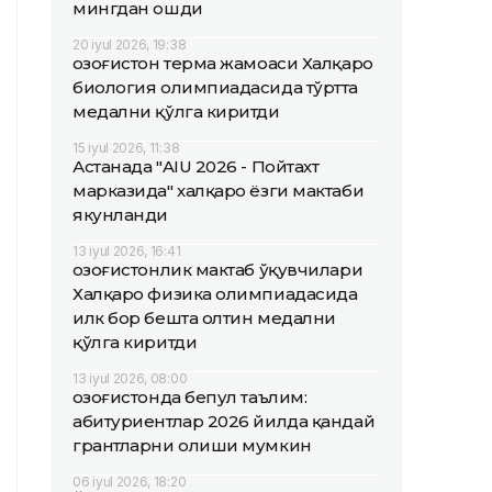
мингдан ошди
20 iyul 2026, 19:38
Қозоғистон терма жамоаси Халқаро
биология олимпиадасида тўртта
медални қўлга киритди
15 iyul 2026, 11:38
Астанада "AIU 2026 - Пойтахт
марказида" халқаро ёзги мактаби
якунланди
13 iyul 2026, 16:41
Қозоғистонлик мактаб ўқувчилари
Халқаро физика олимпиадасида
илк бор бешта олтин медални
қўлга киритди
13 iyul 2026, 08:00
Қозоғистонда бепул таълим:
абитуриентлар 2026 йилда қандай
грантларни олиши мумкин
06 iyul 2026, 18:20