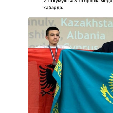
2 та кумуш ва 3 та бронза меда
хабарда.