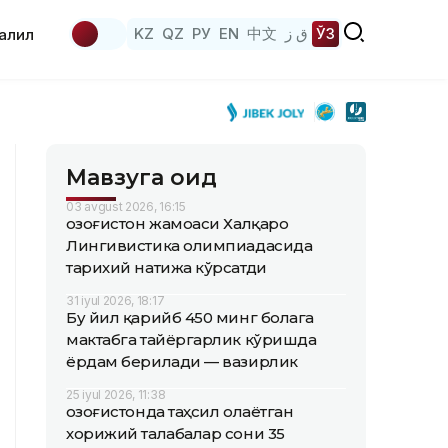
KZ
QZ
РУ
EN
中文
ق ز
ЎЗ
аҳлил
Мавзуга оид
03 avgust 2026, 16:15
Қозоғистон жамоаси Халқаро
Лингивистика олимпиадасида
тарихий натижа кўрсатди
31 iyul 2026, 18:17
Бу йил қарийб 450 минг болага
мактабга тайёргарлик кўришда
ёрдам берилади — вазирлик
25 iyul 2026, 11:38
Қозоғистонда таҳсил олаётган
хорижий талабалар сони 35