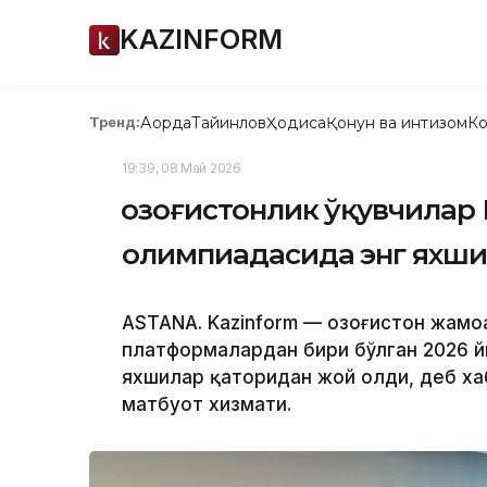
KAZINFORM
Ақорда
Тайинлов
Ҳодиса
Қонун ва интизом
Ко
Тренд:
19:39, 08 Май 2026
Қозоғистонлик ўқувчилар
олимпиадасида энг яхшил
ASTANA. Kazinform — Қозоғистон жамо
платформалардан бири бўлган 2026 й
яхшилар қаторидан жой олди, деб ха
матбуот хизмати.