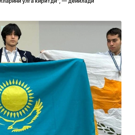
лларини қўлга киритди”, — дейилади