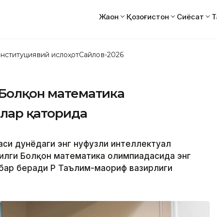
Жаҳон
Қозоғистон
Сиёсат
Т
нституциявий ислоҳот
Сайлов-2026
 Болқон математика
ар қаторида ️
аси дунёдаги энг нуфузли интеллектуал
илги Болқон математика олимпиадасида энг
бар беради ҚР Таълим-маориф вазирлиги