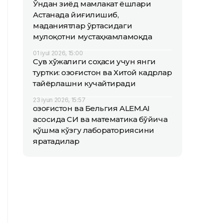
Ўндан зиёд мамлакат ёшлари
Астанада йиғилишиб,
маданиятлар ўртасидаги
мулоқотни мустаҳкамламоқда
01 iyul 2026, 15:00
Сув хўжалиги соҳаси учун янги
туртки: Қозоғистон ва Хитой кадрлар
тайёрлашни кучайтиради
23 iyun 2026, 15:57
Қозоғистон ва Бельгия ALEM.AI
асосида СИ ва математика бўйича
қўшма кўзгу лабораториясини
яратадилар