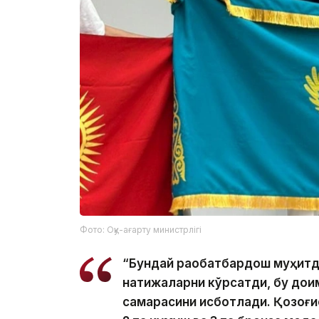
Фото: Оқу-ағарту министрлігі
“Бундай рақобатбардош муҳитд
натижаларни кўрсатди, бу дои
самарасини исботлади. Қозоғи