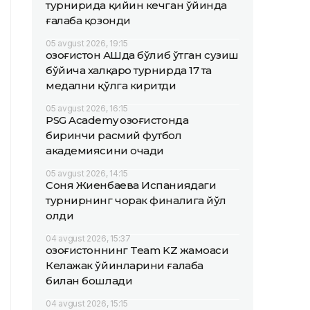
турнирида қийин кечган ўйинда
ғалаба қозонди
05 avgust 2026, 19:15
Қозоғистон АҚШда бўлиб ўтган сузиш
бўйича халқаро турнирда 17 та
медални қўлга киритди
05 avgust 2026, 16:15
PSG Academy Қозоғистонда
биринчи расмий футбол
академиясини очади
05 avgust 2026, 14:15
Соня Жиенбаева Испаниядаги
турнирнинг чорак финалига йўл
олди
04 avgust 2026, 15:37
Қозоғистоннинг Team KZ жамоаси
Келажак ўйинларини ғалаба
билан бошлади
04 avgust 2026, 15:15