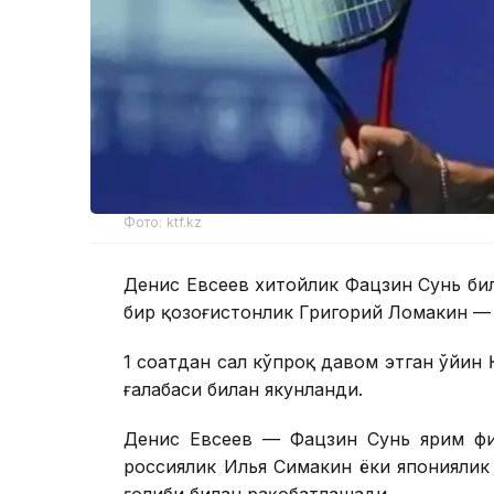
Фото: ktf.kz
Денис Евсеев хитойлик Фацзин Сунь би
бир қозоғистонлик Григорий Ломакин — 
1 соатдан сал кўпроқ давом этган ўйин 
ғалабаси билан якунланди.
Денис Евсеев — Фацзин Сунь ярим фи
россиялик Илья Симакин ёки японияли
ғолиби билан рақобатлашади.