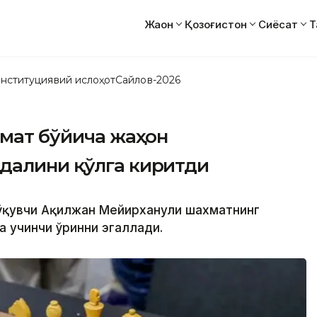
Жаҳон
Қозоғистон
Сиёсат
Т
нституциявий ислоҳот
Сайлов-2026
хмат бўйича жаҳон
далини қўлга киритди
к ўқувчи Ақилжан Мейирханули шахматнинг
 учинчи ўринни эгаллади.