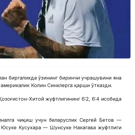
лан биргаликда ўзининг биринчи учрашувини яна
америкалик Колин Синклерга қарши ўтказди.
Қозоғистон-Хитой жуфтлигининг 6:2, 6:4 ҳисобида
налга чиқиш учун беларуслик Сергей Бетов —
к Юсуке Кусухара — Шунсуке Накагава жуфтлиги