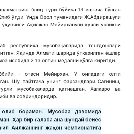
шахматнинг блиц тури бўйича 13 ёшгача бўлган
бўлиб ўтди. Унда Орол туманидаги Ж.Абдирашули
ф ўқувчиси Ақилжан Мейирханули кучли учликни
аб республика мусобақаларида тенгдошлари
итган. Яқинда Алмати шаҳрида ўтказилган ёшлар
а ҳисобида 2 та олтин медални қўлга киритди.
ббийи - отаси Мейирхан. У оиладаги олти
тган. Шу пайтгача унинг фарзандлари Сағиниш,
урли мусобақаларда қатнашган. Халқаро ва
либи ва совриндоридир.
 олиб бораман. Мусобақа давомида
ман. Ҳар бир ғалаба ана шундай беқиёс
ғил Ақилжаннинг жаҳон чемпионатига