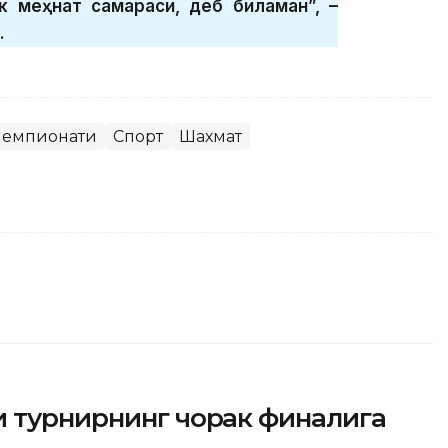
к меҳнат самараси, деб биламан”, –
.
чемпионати
Спорт
Шахмат
и турнирнинг чорак финалига