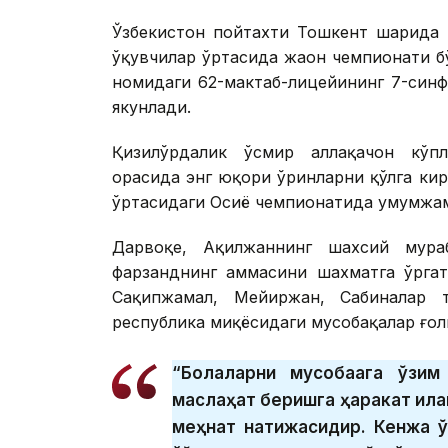
Ўзбекистон пойтахти Тошкент шаҳрида 
ўқувчилар ўртасида жаҳон чемпионати 
номидаги 62-мактаб-лицейининг 7-син
якунлади.
Қизилўрдалик ўсмир аллақачон кўпл
орасида энг юқори ўринларни қўлга кир
ўртасидаги Осиё чемпионатида умумжамо
Дарвоқе, Ақилжаннинг шахсий мура
фарзанднинг ҳаммасини шахматга ўрга
Сақипжамал, Мейиржан, Сабиналар т
республика миқёсидаги мусобақалар ғо
“Болаларни мусобақага ўзим
маслаҳат беришга ҳаракат қила
меҳнат натижасидир. Кенжа ў