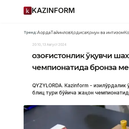
KAZINFORM
Ақорда
Тайинлов
Ҳодиса
Қонун ва интизом
Ко
Тренд:
20:10, 13 Август 2024
Қозоғистонлик ўқувчи ша
чемпионатида бронза ме
QYZYLORDA. Кazinform - Қизилўрдали
блиц тури бўйича жаҳон чемпионатида