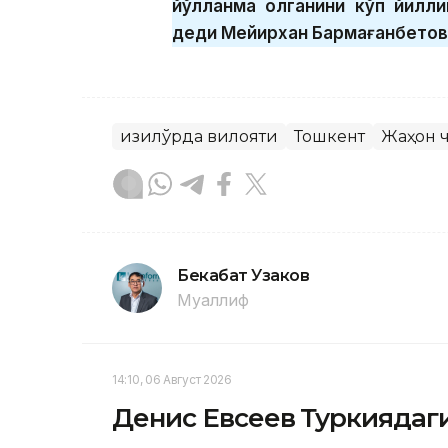
йўлланма олганини кўп йилли
деди Мейирхан Бармағанбетов
Қизилўрда вилояти
Тошкент
Жаҳон 
Бекабат Узаков
Муаллиф
14:10, 06 Август 2026
Денис Евсеев Туркиядаг