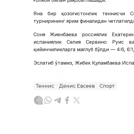
Яна бир қозоғистонлик теннисчи 
турнирининг ярим финалидан четлатилд
Соня Жиенбаева россиялик Екатери
испаниялик Селия Сервино Руис в
қийинчиликларга мағлуб бўлди — 4:6, 6:1, 
Эслатиб ўтамиз, Жибек Қуламбаева Исп
Теннис
Денис Евсеев
Спорт
Бекабат Узаков