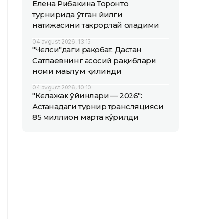
Елена Рибакина Торонто
турнирида ўтган йилги
натижасини такрорлай оладими
04 avgust 2026, 13:15
"Челси"даги рақобат: Дастан
Сатпаевнинг асосий рақиблари
номи маълум қилинди
04 avgust 2026, 10:10
"Келажак ўйинлари — 2026":
Астанадаги турнир трансляцияси
85 миллион марта кўрилди