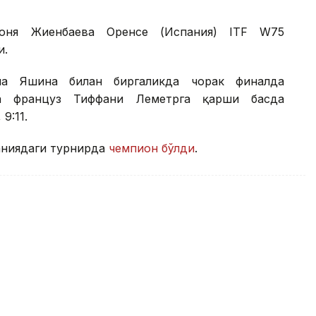
Соня Жиенбаева Оренсе (Испания) ITF W75
и.
на Яшина билан биргаликда чорак финалда
а француз Тиффани Леметрга қарши баҳсда
9:11.
аниядаги турнирда
чемпион бўлди
.