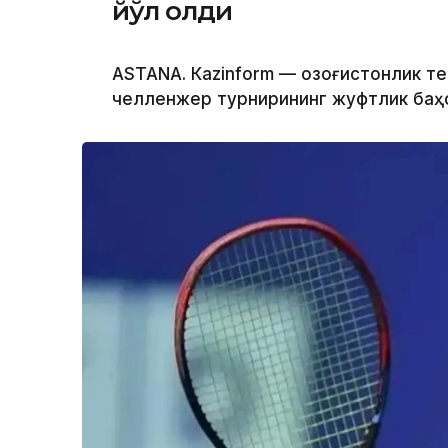
йўл олди
ASTANА. Кazinform — Қозоғистонлик т
челленжер турнирининг жуфтлик баҳс