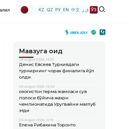
KZ
QZ
РУ
EN
中文
ق ز
ЎЗ
аҳлил
Мавзуга оид
06 avgust 2026, 14:10
Денис Евсеев Туркиядаги
турнирнинг чорак финалига йўл
олди
06 avgust 2026, 13:39
Қозоғистон терма жамоаси сув
полоси бўйича жаҳон
чемпионатида Уругвайни мағлуб
этди
06 avgust 2026, 12:10
Елена Рибакина Торонто