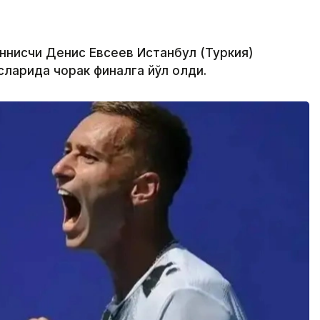
еннисчи Денис Евсеев Истанбул (Туркия)
ларида чорак финалга йўл олди.