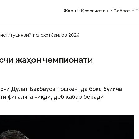
Жаҳон
Қозоғистон
Сиёсат
Т
нституциявий ислоҳот
Сайлов-2026
ксчи жаҳон чемпионати
оксчи Дулат Бекбауов Тошкентда бокс бўйича
ти финалига чиқди, деб хабар беради