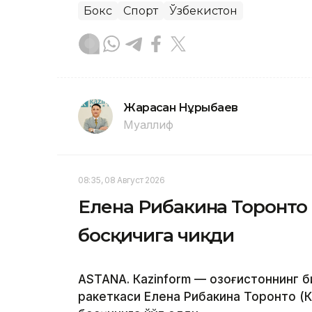
Бокс
Спорт
Ўзбекистон
Жарасқан Нұрыбаев
Муаллиф
08:35, 08 Август 2026
Елена Рибакина Торонто
босқичига чиқди
ASTANА. Кazinform — Қозоғистоннинг 
ракеткаси Елена Рибакина Торонто (