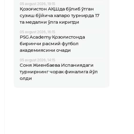
05 avgust 2026, 19:15
Қозоғистон АҚШда бўлиб ўтган
сузиш бўйича халқаро турнирда 17
та медални қўлга киритди
05 avgust 2026, 16:15
PSG Academy Қозоғистонда
биринчи расмий футбол
академиясини очади
05 avgust 2026, 14:15
Соня Жиенбаева Испаниядаги
турнирнинг чорак финалига йўл
олди