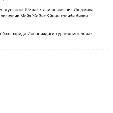
ун дунёнинг 55-ракетаси россиялик Людмила
тралиялик Майя Жойнт ўйини ғолиби билан
к баҳсларида Испаниядаги турнирнинг чорак