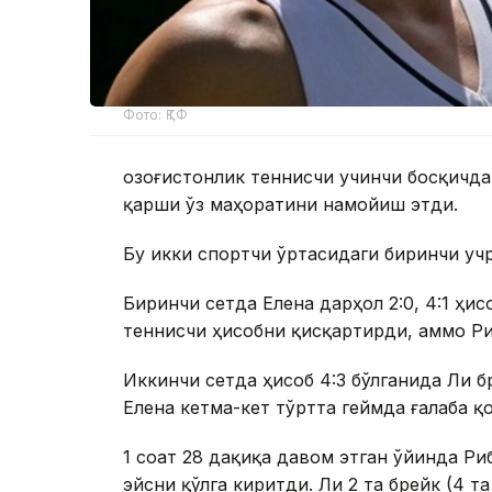
Фото: ҚТФ
Қозоғистонлик теннисчи учинчи босқичда
қарши ўз маҳоратини намойиш этди.
Бу икки спортчи ўртасидаги биринчи уч
Биринчи сетда Елена дарҳол 2:0, 4:1 ҳи
теннисчи ҳисобни қисқартирди, аммо Ри
Иккинчи сетда ҳисоб 4:3 бўлганида Ли б
Елена кетма-кет тўртта геймда ғалаба қо
1 соат 28 дақиқа давом этган ўйинда Ри
эйсни қўлга киритди. Ли 2 та брейк (4 т