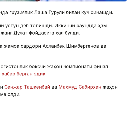
нда грузиялик Лаша Гурули билан куч синашди.
ни устун деб топишди. Иккинчи раундда ҳам
 жанг Дулат фойдасига ҳал бўлди.
ма жамоа сардори Асланбек Шимбергенов ва
зоғистонлик боксчи жаҳон чемпионати финал
а
хабар берган эдик
.
ан
Санжар Ташкенбай
ва
Махмуд Сабирхан
жаҳон
ма олди.