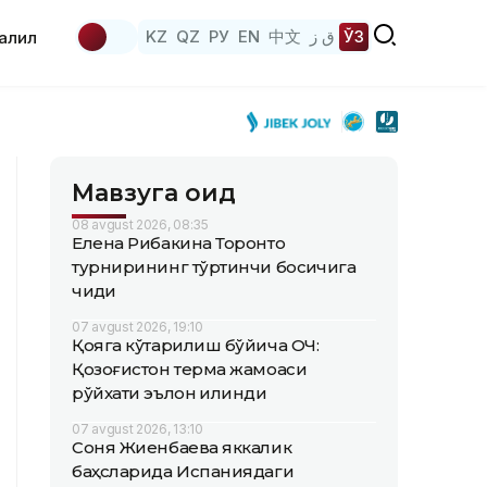
KZ
QZ
РУ
EN
中文
ق ز
ЎЗ
аҳлил
Мавзуга оид
08 avgust 2026, 08:35
Елена Рибакина Торонто
турнирининг тўртинчи босқичига
чиқди
07 avgust 2026, 19:10
Қояга кўтарилиш бўйича ОЧ:
Қозоғистон терма жамоаси
рўйхати эълон қилинди
07 avgust 2026, 13:10
Соня Жиенбаева яккалик
баҳсларида Испаниядаги