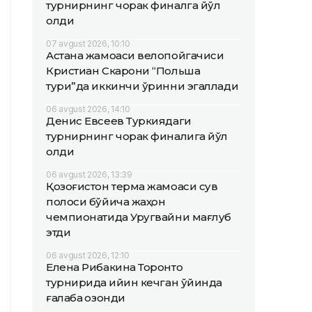
турнирнинг чорак финалга йўл
олди
07 avgust 2026, 10:10
Астана жамоаси велопойгачиси
Кристиан Скарони “Польша
тури”да иккинчи ўринни эгаллади
06 avgust 2026, 14:10
Денис Евсеев Туркиядаги
турнирнинг чорак финалига йўл
олди
06 avgust 2026, 13:39
Қозоғистон терма жамоаси сув
полоси бўйича жаҳон
чемпионатида Уругвайни мағлуб
этди
06 avgust 2026, 12:10
Елена Рибакина Торонто
турнирида қийин кечган ўйинда
ғалаба қозонди