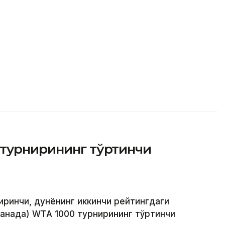
 турнирининг тўртинчи
биринчи, дунёнинг иккинчи рейтингдаги
Канада) WТА 1000 турнирининг тўртинчи