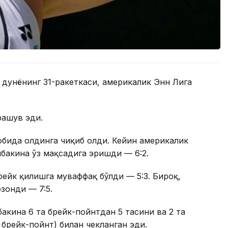
 дунёнинг 31-ракеткаси, америкалик Энн Лига
рашув эди.
собида олдинга чиқиб олди. Кейин америкалик
бакина ўз мақсадига эришди — 6:2.
рейк қилишга муваффақ бўлди — 5:3. Бироқ,
зонди — 7:5.
бакина 6 та брейк-пойнтдан 5 тасини ва 2 та
а брейк-пойнт) билан чекланган эди.