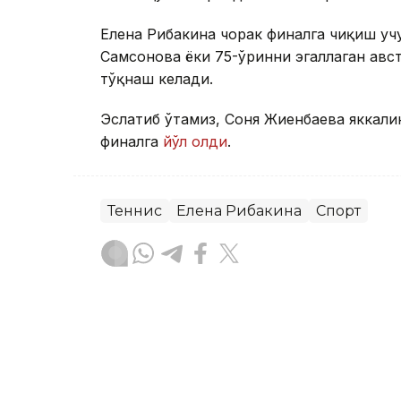
Елена Рибакина чорак финалга чиқиш уч
Самсонова ёки 75-ўринни эгаллаган авс
тўқнаш келади.
Эслатиб ўтамиз, Соня Жиенбаева яккали
финалга
йўл олди
.
Теннис
Елена Рибакина
Спорт
Бекабат Узаков
Муаллиф