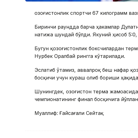
Қозоғистонлик спортчи 67 килограмм ваз
Биринчи раундда барча ҳакамлар Дулат
натижа шундай бўлди. Якуний ҳисоб 5:0,
Бугун қозоғистонлик боксчилардан тер
Нурбек Оралбай рингга кўтарилади.
Эслатиб ўтамиз, аввалроқ беш нафар қо
босқичи учун кураш олиб бориши ҳақид
Шунингдек, Қозоғистон терма жамоасид
чемпионатининг финал босқичига йўллан
Муаллиф: Ғайсағали Сейтақ