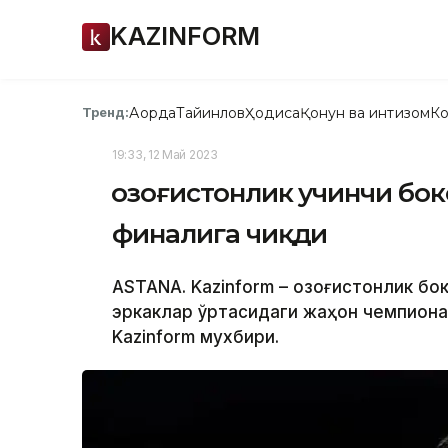
KAZINFORM
Ақорда
Тайинлов
Ҳодиса
Қонун ва интизом
Ко
Тренд:
19:33, 12 Май 2023
Қозоғистонлик учинчи бо
финалига чиқди
ASTANA. Kazinform – Қозоғистонлик б
эркаклар ўртасидаги жаҳон чемпиона
Kazinform мухбири.