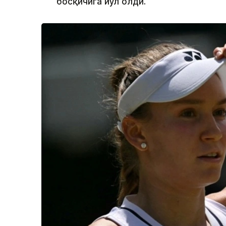
босқичига йўл олди.