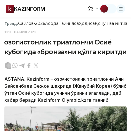
KAZINFORM
ЎЗ
Сайлов-2026
Ақорда
Тайинлов
Ҳодиса
Қонун ва интизо
Тренд:
13:18, 04 Июл 2023
Қозоғистонлик триатлончи Осиё
кубогида «бронза»ни қўлга киритди
ASTANA. Kazinform – Қозоғистонлик триатлончи Аян
Бейсенбаев Сежон шаҳрида (Жанубий Корея) бўлиб
ўтган Осиё кубогида учинчи ўринни эгаллади, деб
хабар беради Kazinform Olympic.kzга таяниб.