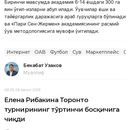
Биринчи мавсумда академия 6-14 ёшдаги 300 га
яқин ўғил-қизларни қабул қилади. Ўқувчилар ёши ва
тайёргарлик даражасига қараб гуруҳларга бўлинади
ва «Пари Сен-Жермен» академиясининг расмий
ўқув методологиясига мувофиқ ўқитилади.
Интернет
ОАВ
Футбол
Сув
Маркетплейс
Сп
Бекабат Узаков
Муаллиф
08:35, 08 Август 2026
Елена Рибакина Торонто
турнирининг тўртинчи босқичига
чиқди