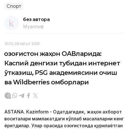
Спорт
без автора
Муаллиф
10:00, 08 Август 2026
Қозоғистон жаҳон ОАВларида:
Каспий денгизи тубидан интернет
ўтказиш, PSG академиясини очиш
ва Wildberries омборлари
ASTANА. Кazinform - Одатдагидек, жаҳон ахборот
воситалари мамлакатдаги кўплаб масалаларни кенг
ёритдилар. Улар орасида Қозоғистонда қурилаётган