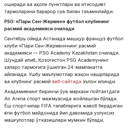
оширади ва аҳоли пунктлари ва иқтисодиёт
тармоқларини барқарор сув билан таъминлайди.
PSG: «Пари Сен-Жермен» футбол клубининг
расмий академияси очилади
Сентябрь ойида Астанада машҳур француз футбол
клуби «Пари Сен-Жермен»нинг расмий
академияси — PSG Academy Kazakhstan очилади.
Шундай қилиб, Қозоғистон PSG Academyнинг
халқаро тармоғига қўшилган 24-мамлакатга
айланади. Ушбу маълумотлар жаҳон нашрларида
ва клубнинг расмий
веб-сайтида
эълон қилинди.
Академиянинг биринчи ўқув маркази пойтахтдаги
Air Arena спорт мажмуасида жойлашган бўлади.
Ёш спортчилар FIFA талабларига жавоб берадиган
ёпиқ футбол майдонида йил давомида узлуксиз
машғулотлар ўтказишлари мумкин бўлади.