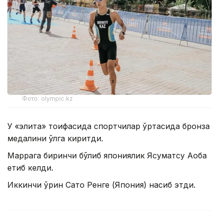
Фото: olympic.kz
У «элита» тоифасида спортчилар ўртасида бронза
медалини қўлга киритди.
Маррага биринчи бўлиб япониялик Ясуматсу Аоба
етиб келди.
Иккинчи ўрин Сато Ренге (Япония) насиб этди.