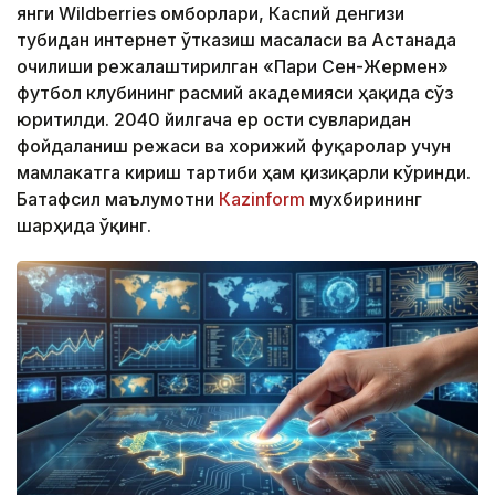
янги Wildberries омборлари, Каспий денгизи
тубидан интернет ўтказиш масаласи ва Астанада
очилиши режалаштирилган «Пари Сен-Жермен»
футбол клубининг расмий академияси ҳақида сўз
юритилди. 2040 йилгача ер ости сувларидан
фойдаланиш режаси ва хорижий фуқаролар учун
мамлакатга кириш тартиби ҳам қизиқарли кўринди.
Батафсил маълумотни
Кazinform
мухбирининг
шарҳида ўқинг.