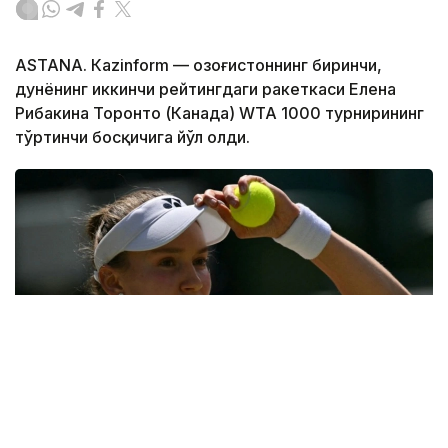
ASTANА. Кazinform — Қозоғистоннинг биринчи,
дунёнинг иккинчи рейтингдаги ракеткаси Елена
Рибакина Торонто (Канада) WТА 1000 турнирининг
тўртинчи босқичига йўл олди.
Фото: ҚТФ