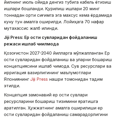
йилнинг июль ойида денгиз тубига кабель ётқизиш
ишлари бошланди. Қурилиш ишлари 20 минг
тоннадан ортиқ сиғимга эга махсус кема ёрдамида
куну тун амалга оширилди. Лойиҳага 70 нафар
мутахассис жалб қилинди.
Jiji Press: Ер ости сувларидан фойдаланиш
режаси ишлаб чиқилмоқда
Қозоғистон 2027-2040 йилларга мўлжалланган Ер
ости сувларидан фойдаланиш ва уларни бошқариш
концепциясини ишлаб чиқмоқда. Сув ресурслари ва
ирригация вазирлигининг маълумотлари
Япониянинг
Jiji Press
нашри томонидан тақдим
этилди.
Концепция замонавий ер ости сувлари
ресурсларини бошқариш тизимини яратишга
қаратилган. Ҳужжатнинг амалга оширилиши ер
ости сувларидан фойдаланиш самарадорлигини