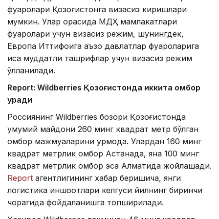
фуқаролари Қозоғистонга визасиз киришлари
мумкин. Улар орасида МДҲ мамлакатлари
фуқаролари учун визасиз режим, шунингдек,
Европа Иттифоқига аъзо давлатлар фуқароларига
қисқа муддатли ташрифлар учун визасиз режим
қўлланилади.
Report: Wildberries Қозоғистонда иккита омбор
қуради
Россиянинг Wildberries бозори Қозоғистонда
умумий майдони 260 минг квадрат метр бўлган
омбор мажмуаларини қурмоқда. Улардан 160 минг
квадрат метрлик омбор Астанада, яна 100 минг
квадрат метрлик омбор эса Алматида жойлашади.
Report
агентлигининг хабар беришича, янги
логистика иншоотлари келгуси йилнинг биринчи
чорагида фойдаланишга топширилади.