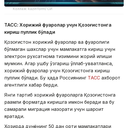
Коллаж: kazinform/ СИ
ТАСС: Хорижий фуқаролар учун Қозоғистонга
кириш пуллик бўлади
Қозоғистон хорижий фуқаролар ва фуқаролиги
бўлмаган шахслар учун мамлакатга кириш учун
электрон рухсатнома тизимини жорий қилиши
мумкин. Агар ушбу ўзгариш қўллаб-қувватланса,
хорижий фуқаролар учун Қозоғистонга кириш
пуллик бўлади. Бу ҳақда Россиянинг
ТАСС
ахборот
агентлиги хабар берди.
Янги тартиб хорижий фуқароларга Қозоғистонга
рақамли форматда киришга имкон беради ва бу
самарали миграция назорати учун шароит
яратади.
Ҳозирда дунёнинг 50 дан ортиқ мамлакатлари