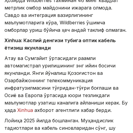
Ҳозирда Wildberries тахминан 46 минг квадрат
метрлик омбор майдонини ижарага олмоқда.
Савдо ва интеграция вазирлигининг
маълумотларига кўра, Wildberries қўшимча
омборлар қуриш бўйича ҳеч қандай таклиф олмаган.
Xinhuа: Каспий денгизи тубига оптик кабель
ётқизиш якунланди
Ақтау ва Сумгайит ўртасидаги рақамли
автомагистрал қурилишининг энг қийин босқичи
якунланди. Янги йўналиш Қозоғистон ва
Озарбайжоннинг телекоммуникация
инфратузилмасини тўғридан-тўғри боғлаши ва
Осиё ва Европа ўртасида юқори тезликдаги
маълумотлар узатиш каналига айланиши керак. Бу
ҳақда
Xinhua
ахборот агентлиги хабар берди.
Лойиҳа 2025 йилда бошланган. Муҳандислик
тадқиқотлари ва кабель синовларидан сўнг, шу