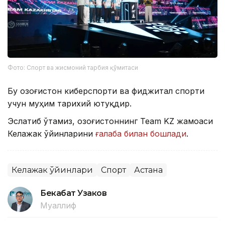
Фото: Спорт ва жисмоний тарбия қўмитаси
Бу Қозоғистон киберспорти ва фиджитал спорти
учун муҳим тарихий ютуқдир.
Эслатиб ўтамиз, Қозоғистоннинг Team KZ жамоаси
Келажак ўйинларини
ғалаба билан бошлади
.
Келажак ўйинлари
Спорт
Астана
Бекабат Узаков
Муаллиф