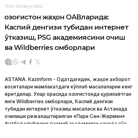
10:00, 08 Август 2026
Қозоғистон жаҳон ОАВларида:
Каспий денгизи тубидан интернет
ўтказиш, PSG академиясини очиш
ва Wildberries омборлари
ASTANА. Кazinform - Одатдагидек, жаҳон ахборот
воситалари мамлакатдаги кўплаб масалаларни кенг
ёритдилар. Улар орасида Қозоғистонда қурилаётган
янги Wildberries омборлари, Каспий денгизи
тубидан интернет ўтказиш масаласи ва Астанада
очилиши режалаштирилган «Пари Сен-Жермен»
футбол клубининг расмий академияси ҳақида сўз
юритилди. 2040 йилгача ер ости сувларидан