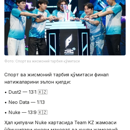
Фото: Спорт ва жисмоний тарбия қўмитаси
Спорт ва жисмоний тарбия қўмитаси финал
натижаларини эълон қилди:
• Dust2 — 13:1 🇰🇿
• Neo Data — 1:13
• Nuke — 13:9 🇰🇿
Ҳал қилувчи Nuke картасида Team KZ жамоаси
ўйинчилари юқори маҳорат ва кучли жамоавий