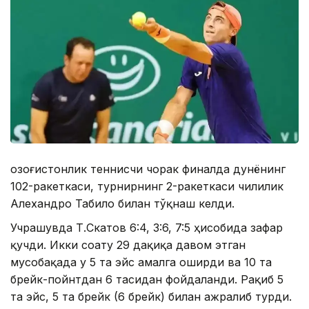
Қозоғистонлик теннисчи чорак финалда дунёнинг
102-ракеткаси, турнирнинг 2-ракеткаси чилилик
Алехандро Табило билан тўқнаш келди.
Учрашувда Т.Скатов 6:4, 3:6, 7:5 ҳисобида зафар
қучди. Икки соату 29 дақиқа давом этган
мусобақада у 5 та эйс амалга оширди ва 10 та
брейк-пойнтдан 6 тасидан фойдаланди. Рақиб 5
та эйс, 5 та брейк (6 брейк) билан ажралиб турди.