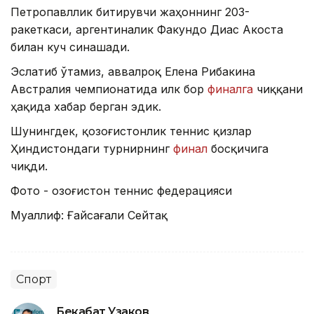
Петропавллик битирувчи жаҳоннинг 203-
ракеткаси, аргентиналик Факундо Диас Акоста
билан куч синашади.
Эслатиб ўтамиз, аввалроқ Елена Рибакина
Австралия чемпионатида илк бор
финалга
чиққани
ҳақида хабар берган эдик.
Шунингдек, қозоғистонлик теннис қизлар
Ҳиндистондаги турнирнинг
финал
босқичига
чиқди.
Фото - Қозоғистон теннис федерацияси
Муаллиф: Ғайсағали Сейтақ
Спорт
Бекабат Узаков