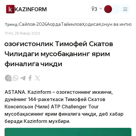
KAZINFORM
ЎЗ
Сайлов-2026
Ақорда
Тайинлов
Ҳодиса
Қонун ва интизо
Тренд:
11:40, 28 Январ 2023
Қозоғистонлик Тимофей Скатов
Чилидаги мусобақанинг ярим
финалига чиқди
ASTANА. Кazinform – Қозоғистоннинг иккинчи,
дунёнинг 144-ракеткаси Тимофей Скатов
Консепсьон (Чили) АТP Challenger Тоur
мусобақасининг ярим финалига чиқди, деб хабар
беради Кazinform мухбири.