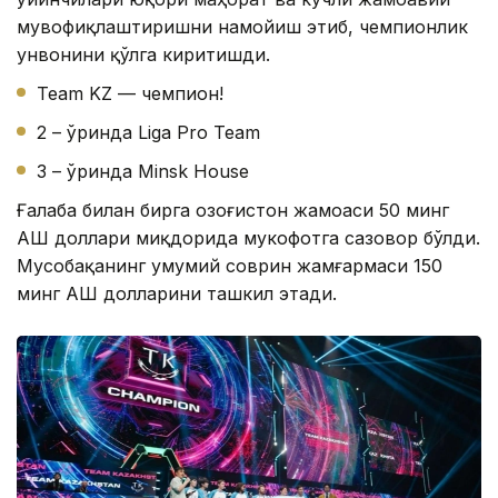
мувофиқлаштиришни намойиш этиб, чемпионлик
унвонини қўлга киритишди.
Team KZ — чемпион!
2 – ўринда Liga Pro Team
3 – ўринда Minsk House
Ғалаба билан бирга Қозоғистон жамоаси 50 минг
АҚШ доллари миқдорида мукофотга сазовор бўлди.
Мусобақанинг умумий соврин жамғармаси 150
минг АҚШ долларини ташкил этади.