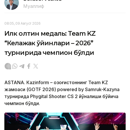
Муаллиф
08:05, 09 Август 2026
Илк олтин медаль: Team KZ
“Келажак ўйинлари – 2026”
турнирида чемпион бўлди
ASTANА. Кazinform – Қозоғистоннинг Team KZ
жамоаси (GOTF 2026) powered by Samruk-Kazyna
турнирида Phygital Shooter CS 2 йўналиши бўйича
чемпион бўлди.