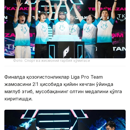
Фото: Спорт ва жисмоний тарбия қўмитаси
Финалда қозоғистонликлар Liga Pro Team
жамоасини 2:1 ҳисобида қийин кечган ўйинда
мағлуб этиб, мусобақанинг олтин медалини қўлга
киритишди.