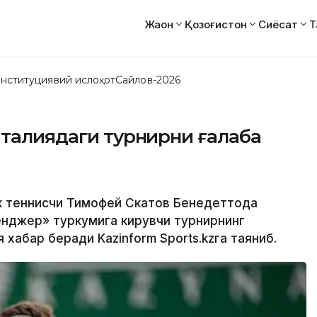
Жаҳон
Қозоғистон
Сиёсат
Т
нституциявий ислоҳот
Сайлов-2026
Италиядаги турнирни ғалаба
ик теннисчи Тимофей Скатов Бенедеттода
енджер» туркумига кирувчи турнирнинг
хабар беради Kazinform Sports.kzга таяниб.