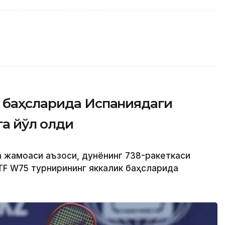
 баҳсларида Испаниядаги
а йўл олди
а жамоаси аъзоси, дунёнинг 738-ракеткаси
TF W75 турнирининг яккалик баҳсларида