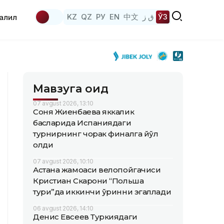
KZ
QZ
РУ
EN
中文
ق ز
ЎЗ
аҳлил
Мавзуга оид
07 avgust 2026, 13:10
Соня Жиенбаева яккалик
баҳсларида Испаниядаги
турнирнинг чорак финалга йўл
олди
07 avgust 2026, 10:10
Астана жамоаси велопойгачиси
Кристиан Скарони “Польша
тури”да иккинчи ўринни эгаллади
06 avgust 2026, 14:10
Денис Евсеев Туркиядаги