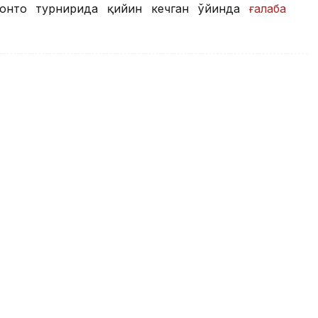
ронто турнирида қийин кечган ўйинда
ғалаба
гачиси Кристиан Скарони
и ўринни эгаллади