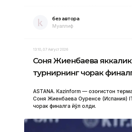
без автора
Муаллиф
13:10, 07 Август 2026
Соня Жиенбаева яккалик
турнирнинг чорак финалг
ASTANА. Кazinform — Қозоғистон терм
Соня Жиенбаева Оуренсе (Испания) I
чорак финалга йўл олди.