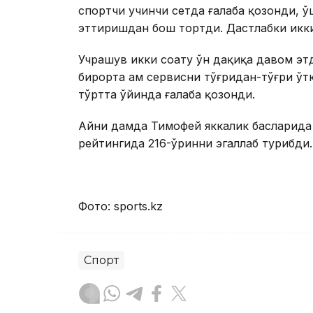
спортчи учинчи сетда ғалаба қозонди, ў
эттиришдан бош тортди. Дастлабки икки с
Учрашув икки соату ўн дақиқа давом эт
бирорта ҳам сервисни тўғридан-тўғри ўт
тўртта ўйинда ғалаба қозонди.
Айни дамда Тимофей яккалик баҳсларид
рейтингида 216-ўринни эгаллаб турибди.
Фото: sports.kz
Спорт