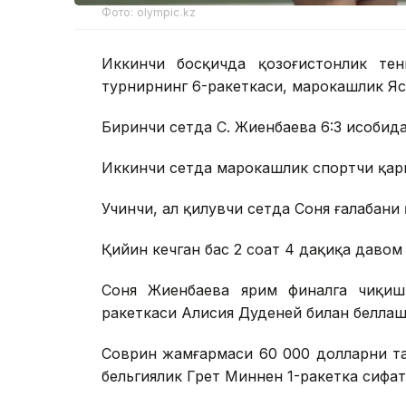
Фото: olympic.kz
Иккинчи босқичда қозоғистонлик тен
турнирнинг 6-ракеткаси, марокашлик Яс
Биринчи сетда С. Жиенбаева 6:3 ҳисобида
Иккинчи сетда марокашлик спортчи қарши
Учинчи, ҳал қилувчи сетда Соня ғалабани 
Қийин кечган баҳс 2 соат 4 дақиқа давом
Соня Жиенбаева ярим финалга чиқиш
ракеткаси Алисия Дуденей билан беллаш
Соврин жамғармаси 60 000 долларни та
бельгиялик Грет Миннен 1-ракетка сифат