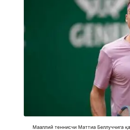
Маҳаллий теннисчи Маттиа Беллуччига қа