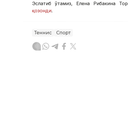
Эслатиб ўтамиз, Елена Рибакина То
қозонди
.
Теннис
Спорт
Бекабат Узаков
Муаллиф
10:10, 07 Август 2026
Астана жамоаси велопой
“Польша тури”да иккинч