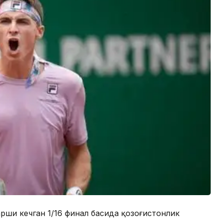
рши кечган 1/16 финал баҳсида қозоғистонлик