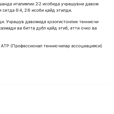
шанда италиялик 2:2 ҳисобида учрашувни давом
етда 6:4, 2:6 ҳисоби қайд этилди.
ди. Учрашув давомида қозоғистонлик теннисчи
казмади ва битта дубл қайд этиб, етти очко ва
а ATP (Профессионал теннисчилар ассоциацияси)