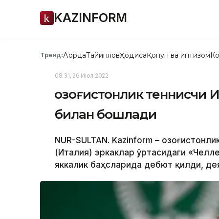
KAZINFORM
Ақорда
Тайинлов
Ҳодиса
Қонун ва интизом
Ко
Тренд:
08:31, 26 Июл 2022
Қозоғистонлик теннисчи 
билан бошлади
NUR-SULTAN. Kazinform – Қозоғистонл
(Италия) эркаклар ўртасидаги «Челл
яккалик баҳсларида дебют қилди, дея 