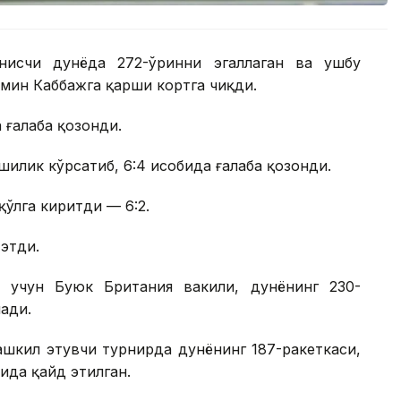
нисчи дунёда 272-ўринни эгаллаган ва ушбу
мин Каббажга қарши кортга чиқди.
 ғалаба қозонди.
лик кўрсатиб, 6:4 ҳисобида ғалаба қозонди.
қўлга киритди — 6:2.
 этди.
 учун Буюк Британия вакили, дунёнинг 230-
ади.
шкил этувчи турнирда дунёнинг 187-ракеткаси,
ида қайд этилган.