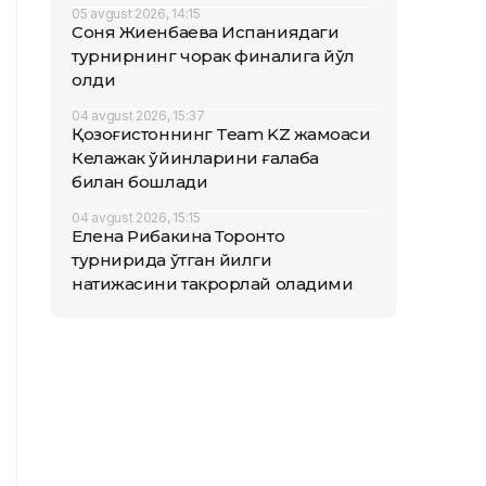
05 avgust 2026, 14:15
Соня Жиенбаева Испаниядаги
турнирнинг чорак финалига йўл
олди
04 avgust 2026, 15:37
Қозоғистоннинг Team KZ жамоаси
Келажак ўйинларини ғалаба
билан бошлади
04 avgust 2026, 15:15
Елена Рибакина Торонто
турнирида ўтган йилги
натижасини такрорлай оладими