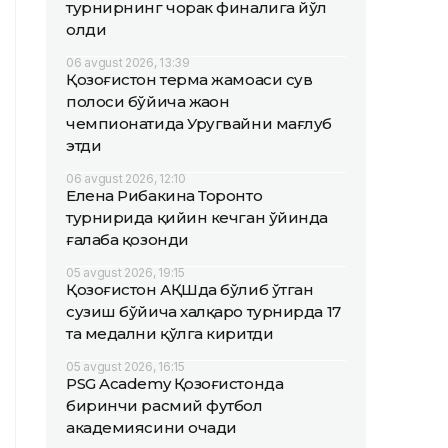
турнирнинг чорак финалига йўл
олди
06 avgust 2026, 13:39
Қозоғистон терма жамоаси сув
полоси бўйича жаҳон
чемпионатида Уругвайни мағлуб
этди
06 avgust 2026, 12:10
Елена Рибакина Торонто
турнирида қийин кечган ўйинда
ғалаба қозонди
05 avgust 2026, 19:15
Қозоғистон АҚШда бўлиб ўтган
сузиш бўйича халқаро турнирда 17
та медални қўлга киритди
05 avgust 2026, 16:15
PSG Academy Қозоғистонда
биринчи расмий футбол
академиясини очади