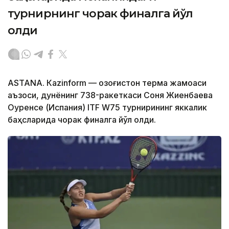
турнирнинг чорак финалга йўл
олди
ASTANА. Кazinform — Қозоғистон терма жамоаси
аъзоси, дунёнинг 738-ракеткаси Соня Жиенбаева
Оуренсе (Испания) ITF W75 турнирининг яккалик
баҳсларида чорак финалга йўл олди.