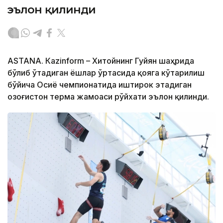
эълон қилинди
ASTANА. Кazinform – Хитойнинг Гуйян шаҳрида
бўлиб ўтадиган ёшлар ўртасида қояга кўтарилиш
бўйича Осиё чемпионатида иштирок этадиган
Қозоғистон терма жамоаси рўйхати эълон қилинди.