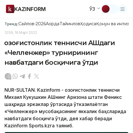
KAZINFORM
ЎЗ
Сайлов-2026
Ақорда
Тайинлов
Ҳодиса
Қонун ва интизо
Тренд:
12:59, 16 Март 2022
Қозоғистонлик теннисчи АҚШдаги
«Челленжер» турнирининг
навбатдаги босқичига ўтди
NUR-SULTAN. Kazinform - Қозоғистонлик теннисчи
Михаил Кукушкин АҚШнинг Аризона штати Феникс
шаҳрида эркаклар ўртасида ўтказилаётган
«Челленжер» мусобақасининг яккалик баҳсларида
навбатдаги босқичга ўтди, дея хабар беради
Kazinform Sports.kzга таяниб.