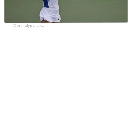
Фото: olympic.kz
Иккинчи босқичда қозоғистонлик теннисчи дунёда
272-ўринни эгаллаган ва ушбу турнирнинг 6-
ракеткаси, марокашлик Ясмин Каббажга қарши
кортга чиқди.
Биринчи сетда С. Жиенбаева 6:3 ҳисобида ғалаба
қозонди.
Иккинчи сетда марокашлик спортчи қаршилик
кўрсатиб, 6:4 ҳисобида ғалаба қозонди.
Учинчи, ҳал қилувчи сетда Соня ғалабани қўлга
киритди — 6:2.
Қийин кечган баҳс 2 соат 4 дақиқа давом этди.