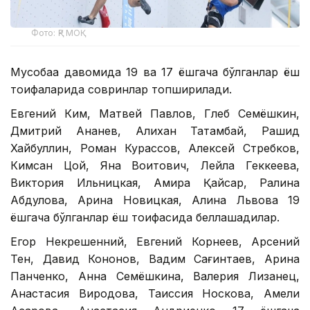
Фото: ҚР МОҚ
Мусобақа давомида 19 ва 17 ёшгача бўлганлар ёш
тоифаларида совринлар топширилади.
Евгений Ким, Матвей Павлов, Глеб Семёшкин,
Дмитрий Ананев, Алихан Татамбай, Рашид
Хайбуллин, Роман Курассов, Алексей Стребков,
Кимсан Цой, Яна Воитович, Лейла Геккеева,
Виктория Ильницкая, Амира Қайсар, Ралина
Абдулова, Арина Новицкая, Алина Львова 19
ёшгача бўлганлар ёш тоифасида беллашадилар.
Егор Некрешенний, Евгений Корнеев, Арсений
Тен, Давид Кононов, Вадим Сағинтаев, Арина
Панченко, Анна Семёшкина, Валерия Лизанец,
Анастасия Виродова, Таиссия Носкова, Амели