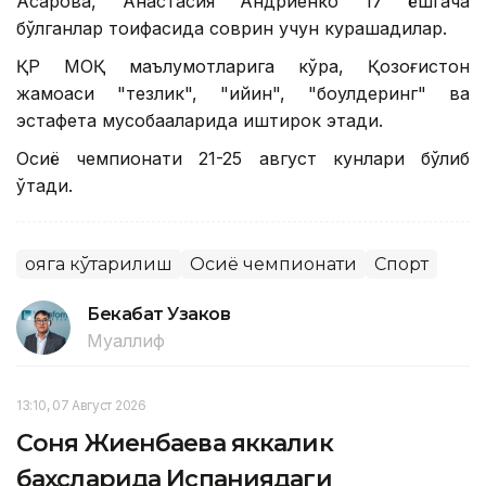
Асқарова, Анастасия Андриенко 17 ёшгача
бўлганлар тоифасида соврин учун курашадилар.
ҚР МОҚ маълумотларига кўра, Қозоғистон
жамоаси "тезлик", "қийин", "боулдеринг" ва
эстафета мусобақаларида иштирок этади.
Осиё чемпионати 21-25 август кунлари бўлиб
ўтади.
Қояга кўтарилиш
Осиё чемпионати
Спорт
Бекабат Узаков
Муаллиф
13:10, 07 Август 2026
Соня Жиенбаева яккалик
баҳсларида Испаниядаги