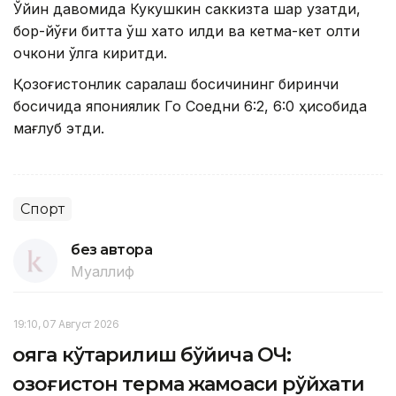
Ўйин давомида Кукушкин саккизта шар узатди,
бор-йўғи битта қўш хато қилди ва кетма-кет олти
очкони қўлга киритди.
Қозоғистонлик саралаш босқичининг биринчи
босқичида япониялик Го Соедни 6:2, 6:0 ҳисобида
мағлуб этди.
Спорт
без автора
Муаллиф
19:10, 07 Август 2026
Қояга кўтарилиш бўйича ОЧ:
Қозоғистон терма жамоаси рўйхати