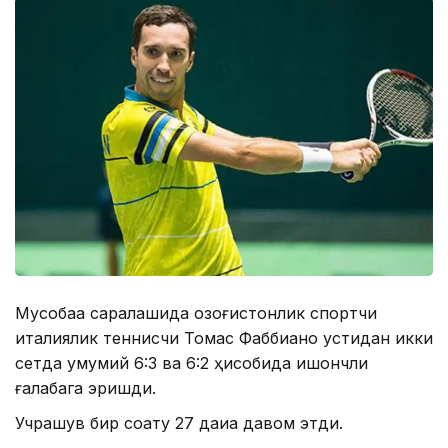
Мусобақа саралашида қозоғистонлик спортчи
италиялик теннисчи Томас Фаббиано устидан икки
сетда умумий 6:3 ва 6:2 ҳисобида ишончли
ғалабага эришди.
Учрашув бир соату 27 дақиқа давом этди.