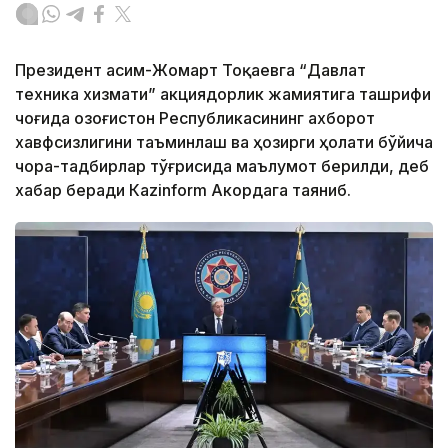
Президент Қасим-Жомарт Тоқаевга “Давлат
техника хизмати” акциядорлик жамиятига ташрифи
чоғида Қозоғистон Республикасининг ахборот
хавфсизлигини таъминлаш ва ҳозирги ҳолати бўйича
чора-тадбирлар тўғрисида маълумот берилди, деб
хабар беради Каzinform Акордага таяниб.