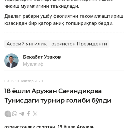
чиқиш муҳимлигини таъкидлади.
Давлат раҳбари ушбу фаолиятни такомиллаштириш
юзасидан бир қатор аниқ топшириқлар берди.
Асосий янгилик
Қозоғистон Президенти
Бекабат Узаков
Муаллиф
09:05, 18 Сентябр 2023
18 ёшли Аружан Сағиндиқова
Тунисдаги турнир ғолиби бўлди
Қозоғистонлик спортчи, 18 ёшли Аружан