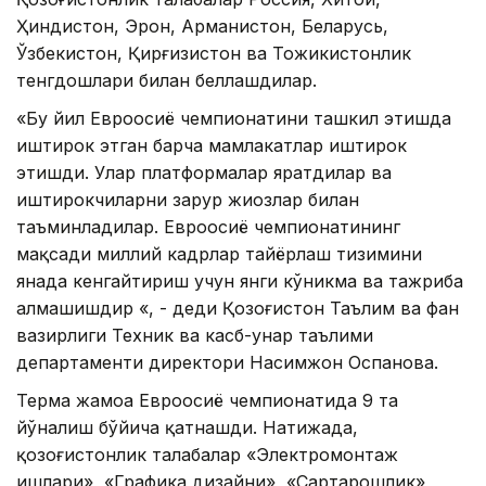
Ҳиндистон, Эрон, Арманистон, Беларусь,
Ўзбекистон, Қирғизистон ва Тожикистонлик
тенгдошлари билан беллашдилар.
«Бу йил Евроосиё чемпионатини ташкил этишда
иштирок этган барча мамлакатлар иштирок
этишди. Улар платформалар яратдилар ва
иштирокчиларни зарур жиҳозлар билан
таъминладилар. Евроосиё чемпионатининг
мақсади миллий кадрлар тайёрлаш тизимини
янада кенгайтириш учун янги кўникма ва тажриба
алмашишдир «, - деди Қозоғистон Таълим ва фан
вазирлиги Техник ва касб-ҳунар таълими
департаменти директори Насимжон Оспанова.
Терма жамоа Евроосиё чемпионатида 9 та
йўналиш бўйича қатнашди. Натижада,
қозоғистонлик талабалар «Электромонтаж
ишлари», «Графика дизайни», «Сартарошлик»,