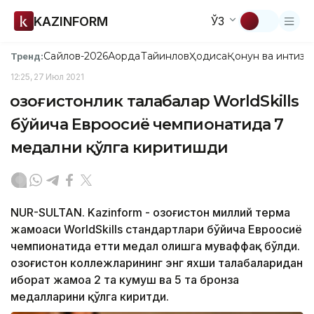
KAZINFORM
ЎЗ
Сайлов-2026
Ақорда
Тайинлов
Ҳодиса
Қонун ва интизо
Тренд:
12:25, 27 Июл 2021
Қозоғистонлик талабалар WorldSkills
бўйича Евроосиё чемпионатида 7
медални қўлга киритишди
NUR-SULTAN. Kazinform - Қозоғистон миллий терма
жамоаси WorldSkills стандартлари бўйича Евроосиё
чемпионатида етти медал олишга муваффақ бўлди.
Қозоғистон коллежларининг энг яхши талабаларидан
иборат жамоа 2 та кумуш ва 5 та бронза
медалларини қўлга киритди.