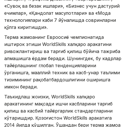
«Сувоқ ва безак ишлари», «Бизнес учун дастурий
ечимлар», «Қандолат маҳсулотлари» ва «Мода
технологиялари каби 7 йўналишда совринларни
қўлга киритишди».
Терма жамоанинг Евроосиё чемпионатида
иштирок этиши WorldSkills халқаро ҳаракатини
ривожлантириш ва тарғиб қилиш бўйича тажриба
алмашишга ёрдам беради. Шунингдек, бу кадрлар
тайёрлашнинг глобал тенденцияларини
ўрганишга, маҳаллий техник ва касб-ҳунар таълими
тизимининг рақобатбардошлигини оширишга
имкон беради.
Таъкидлаш жоизки, WorldSkills халқаро
ҳаракатининг мақсади ишчи касбларини тарғиб
қилиш ва касбий тайёргарлик стандартларини
кўтаришдир. Қозоғистон WorldSkills ҳаракатига
2014 йилда қўшилган. Ўшандан бери терма жамоа