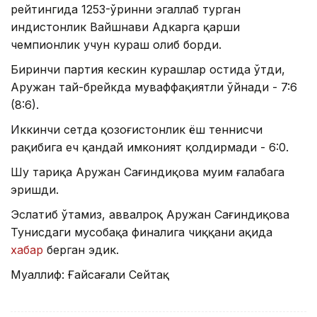
рейтингида 1253-ўринни эгаллаб турган
ҳиндистонлик Вайшнави Адкарга қарши
чемпионлик учун кураш олиб борди.
Биринчи партия кескин курашлар остида ўтди,
Аружан тай-брейкда муваффақиятли ўйнади - 7:6
(8:6).
Иккинчи сетда қозоғистонлик ёш теннисчи
рақибига ҳеч қандай имконият қолдирмади - 6:0.
Шу тариқа Аружан Сағиндиқова муҳим ғалабага
эришди.
Эслатиб ўтамиз, аввалроқ Аружан Сағиндиқова
Тунисдаги мусобақа финалига чиққани ҳақида
хабар
берган эдик.
Муаллиф: Ғайсағали Сейтақ