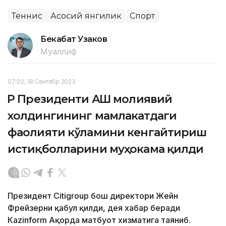
Теннис
Асосий янгилик
Спорт
Бекабат Узаков
Муаллиф
07:02, 18 Сентябр 2023
ҚР Президенти АҚШ молиявий
холдингининг мамлакатдаги
фаолияти кўламини кенгайтириш
истиқболларини муҳокама қилди
Президент Citigroup бош директори Жейн
Фрейзерни қабул қилди, дея хабар беради
Кazinform Ақорда матбуот хизматига таяниб.