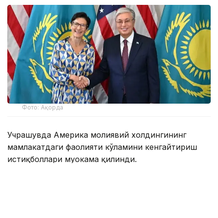
Фото: Ақорда
Учрашувда Америка молиявий холдингининг
мамлакатдаги фаолияти кўламини кенгайтириш
истиқболлари муҳокама қилинди.
Мамлакатдаги ягона Америка банки бўлган Citibank
Kazakhstan халқаро инвесторлар, давлат сектори
ва йирик корхоналар учун етакчи ҳамкорлардан
бири ҳисобланади.