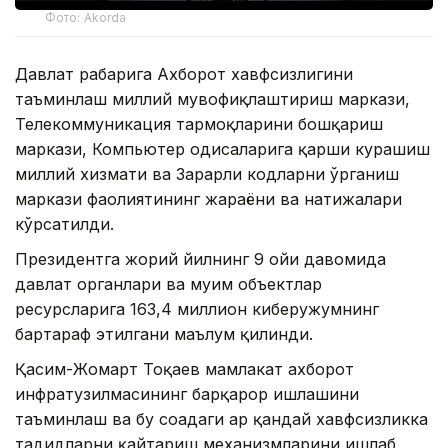
Фото: Akorda
Давлат раҳбарига Ахборот хавфсизлигини
таъминлаш миллий мувофиқлаштириш маркази,
Телекоммуникация тармоқларини бошқариш
маркази, Компьютер ҳодисаларига қарши курашиш
миллий хизмати ва Зарарли кодларни ўрганиш
маркази фаолиятининг жараёни ва натижалари
кўрсатилди.
Президентга жорий йилнинг 9 ойи давомида
давлат органлари ва муҳим объектлар
ресурсларига 163,4 миллион киберҳужумнинг
бартараф этилгани маълум қилинди.
Қасим-Жомарт Тоқаев мамлакат ахборот
инфратузилмасининг барқарор ишлашини
таъминлаш ва бу соҳадаги ҳар қандай хавфсизликка
таҳдидларни қайтариш механизмларини ишлаб