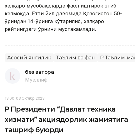
халқаро мусобақаларда фаол иштирок этиб
келмоқда. Етти йил давомида Қозоғистон 50-
ўриндан 14-ўринга кўтарилиб, халқаро
рейтингдаги ўрнини мустаҳкамлади.
Асосий янгилик
Таълим ва фан
ҚР Таълим-мао
без автора
Муаллиф
13:00, 03 Октябр 2023
ҚР Президенти “Давлат техника
хизмати” акциядорлик жамиятига
ташриф буюрди