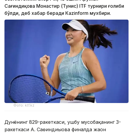
Сағиндиқова Монастир (Тунис) ITF турнири ғолиби
бўлди, деб хабар беради Каzinform мухбири.
Фото: ktf.kz
Дунёнинг 829-ракеткаси, ушбу мусобақанинг 3-
ракеткаси А. Саөиндиыова финалда жаҳон