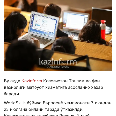
Бу ҳақда
Kazinform
Қозоғистон Таълим ва фан
вазирлиги матбуот хизматига асосланиб хабар
беради.
WorldSkills бўйича Евроосиё чемпионати 7 июндан
23 июлгача онлайн тарзда ўтказилди.
Қозоғистонлик талабалар Россия, Хитой,