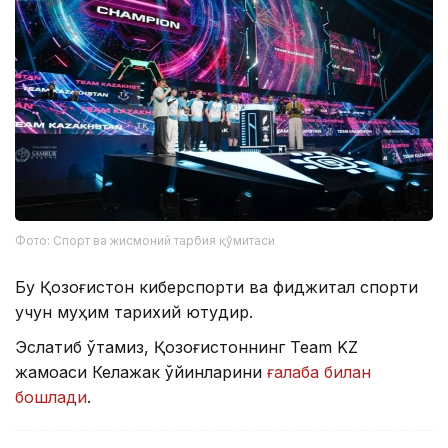
Фото: Спорт ва жисмоний тарбия қўмитаси
Бу Қозоғистон киберспорти ва фиджитал спорти
учун муҳим тарихий ютуқдир.
Эслатиб ўтамиз, Қозоғистоннинг Team KZ
жамоаси Келажак ўйинларини
ғалаба билан
бошлади
.