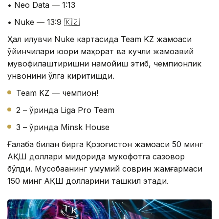
• Neo Data — 1:13
• Nuke — 13:9 🇰🇿
Ҳал қилувчи Nuke картасида Team KZ жамоаси
ўйинчилари юқори маҳорат ва кучли жамоавий
мувофиқлаштиришни намойиш этиб, чемпионлик
унвонини қўлга киритишди.
Team KZ — чемпион!
2 – ўринда Liga Pro Team
3 – ўринда Minsk House
Ғалаба билан бирга Қозоғистон жамоаси 50 минг
АҚШ доллари миқдорида мукофотга сазовор
бўлди. Мусобақанинг умумий соврин жамғармаси
150 минг АҚШ долларини ташкил этади.