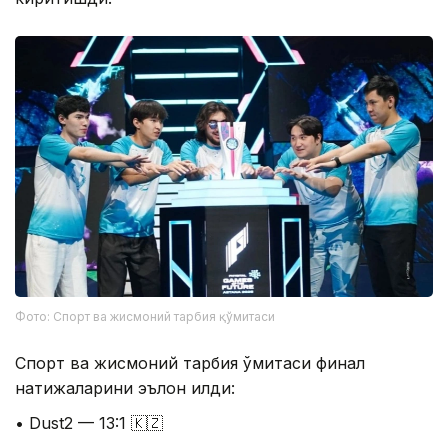
Фото: Спорт ва жисмоний тарбия қўмитаси
Спорт ва жисмоний тарбия қўмитаси финал
натижаларини эълон қилди:
• Dust2 — 13:1 🇰🇿