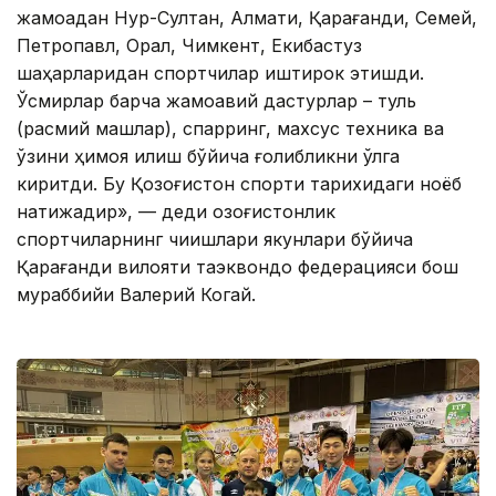
жамоадан Нур-Султан, Алмати, Қарағанди, Семей,
Петропавл, Орал, Чимкент, Екибастуз
шаҳарларидан спортчилар иштирок этишди.
Ўсмирлар барча жамоавий дастурлар – туль
(расмий машқлар), спарринг, махсус техника ва
ўзини ҳимоя қилиш бўйича ғолибликни қўлга
киритди. Бу Қозоғистон спорти тарихидаги ноёб
натижадир», — деди қозоғистонлик
спортчиларнинг чиқишлари якунлари бўйича
Қарағанди вилояти таэквондо федерацияси бош
мураббийи Валерий Когай.