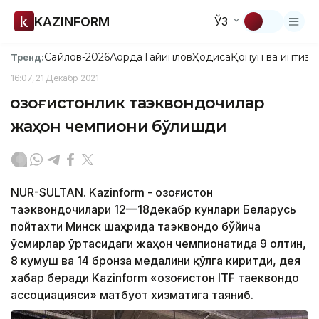
KAZINFORM
ЎЗ
Сайлов-2026
Ақорда
Тайинлов
Ҳодиса
Қонун ва интизо
Тренд:
16:07, 21 Декабр 2021
Қозоғистонлик таэквондочилар
жаҳон чемпиони бўлишди
NUR-SULTAN. Kazinform - Қозоғистон
таэквондочилари 12—18декабр кунлари Беларусь
пойтахти Минск шаҳрида таэквондо бўйича
ўсмирлар ўртасидаги жаҳон чемпионатида 9 олтин,
8 кумуш ва 14 бронза медалини қўлга киритди, дея
хабар беради Kazinform «Қозоғистон ITF таеквондо
ассоциацияси» матбуот хизматига таяниб.