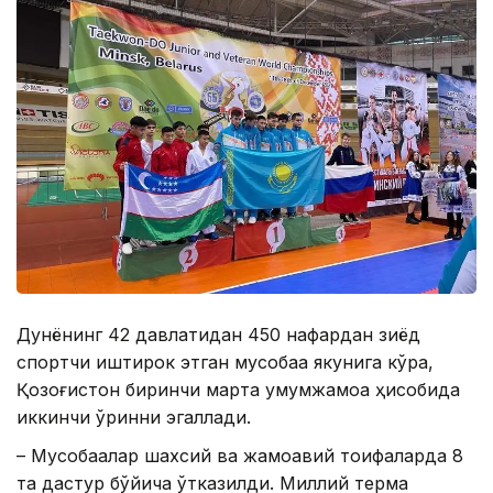
Дунёнинг 42 давлатидан 450 нафардан зиёд
спортчи иштирок этган мусобақа якунига кўра,
Қозоғистон биринчи марта умумжамоа ҳисобида
иккинчи ўринни эгаллади.
– Мусобақалар шахсий ва жамоавий тоифаларда 8
та дастур бўйича ўтказилди. Миллий терма