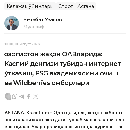
Келажак ўйинлари
Спорт
Астана
Бекабат Узаков
Муаллиф
10:00, 08 Август 2026
Қозоғистон жаҳон ОАВларида:
Каспий денгизи тубидан интернет
ўтказиш, PSG академиясини очиш
ва Wildberries омборлари
ASTANА. Кazinform - Одатдагидек, жаҳон ахборот
воситалари мамлакатдаги кўплаб масалаларни кенг
ёритдилар. Улар орасида Қозоғистонда қурилаётган