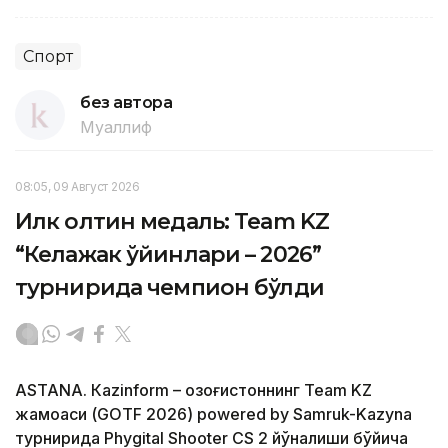
Спорт
без автора
Муаллиф
08:05, 09 Август 2026
Илк олтин медаль: Team KZ
“Келажак ўйинлари – 2026”
турнирида чемпион бўлди
ASTANА. Кazinform – Қозоғистоннинг Team KZ
жамоаси (GOTF 2026) powered by Samruk-Kazyna
турнирида Phygital Shooter CS 2 йўналиши бўйича