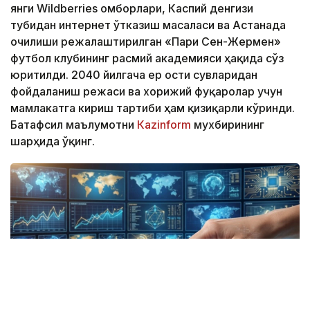
янги Wildberries омборлари, Каспий денгизи
тубидан интернет ўтказиш масаласи ва Астанада
очилиши режалаштирилган «Пари Сен-Жермен»
футбол клубининг расмий академияси ҳақида сўз
юритилди. 2040 йилгача ер ости сувларидан
фойдаланиш режаси ва хорижий фуқаролар учун
мамлакатга кириш тартиби ҳам қизиқарли кўринди.
Батафсил маълумотни
Кazinform
мухбирининг
шарҳида ўқинг.