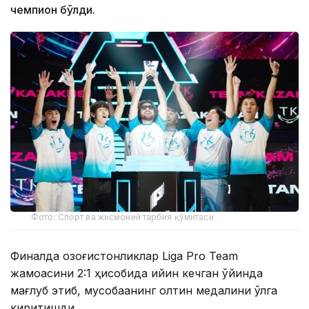
чемпион бўлди.
Фото: Спорт ва жисмоний тарбия қўмитаси
Финалда қозоғистонликлар Liga Pro Team
жамоасини 2:1 ҳисобида қийин кечган ўйинда
мағлуб этиб, мусобақанинг олтин медалини қўлга
киритишди.