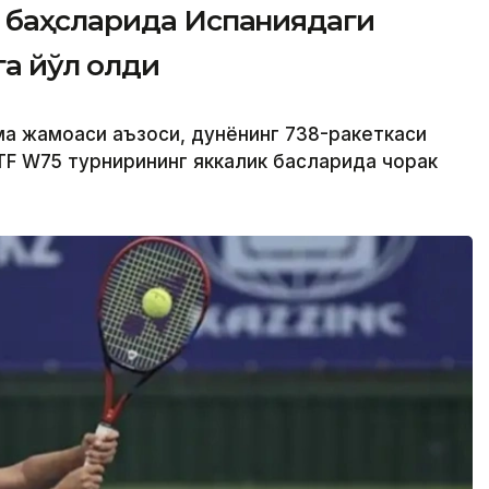
 баҳсларида Испаниядаги
а йўл олди
ма жамоаси аъзоси, дунёнинг 738-ракеткаси
F W75 турнирининг яккалик баҳсларида чорак