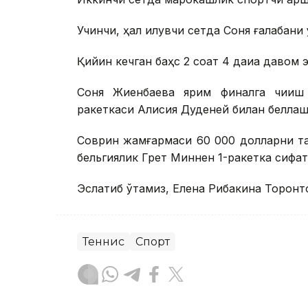
Учинчи, ҳал қилувчи сетда Соня ғалабани 
Қийин кечган баҳс 2 соат 4 дақиқа давом 
Соня Жиенбаева ярим финалга чиқиш
ракеткаси Алисия Дуденей билан беллаш
Соврин жамғармаси 60 000 долларни та
бельгиялик Грет Миннен 1-ракетка сифати
Эслатиб ўтамиз, Елена Рибакина Торонт
Теннис
Спорт