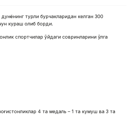
 дунёнинг турли бурчакларидан келган 300
чун кураш олиб борди.
онлик спортчилар қўйдаги совринларини қўлга
зоғистонликлар 4 та медаль – 1 та кумуш ва 3 та