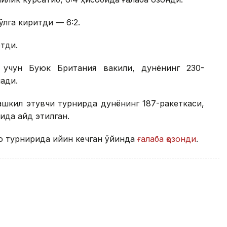
қўлга киритди — 6:2.
этди.
 учун Буюк Британия вакили, дунёнинг 230-
ади.
шкил этувчи турнирда дунёнинг 187-ракеткаси,
да қайд этилган.
о турнирида қийин кечган ўйинда
ғалаба қозонди
.