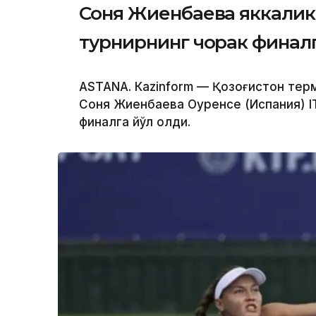
Соня Жиенбаева яккалик
турнирнинг чорак финалг
ASTANА. Кazinform — Қозоғистон тер
Соня Жиенбаева Оуренсе (Испания) IT
финалга йўл олди.