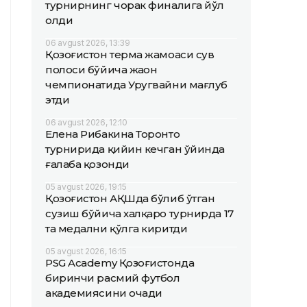
турнирнинг чорак финалига йўл
олди
06 avgust 2026, 13:39
Қозоғистон терма жамоаси сув
полоси бўйича жаҳон
чемпионатида Уругвайни мағлуб
этди
06 avgust 2026, 12:10
Елена Рибакина Торонто
турнирида қийин кечган ўйинда
ғалаба қозонди
05 avgust 2026, 19:15
Қозоғистон АҚШда бўлиб ўтган
сузиш бўйича халқаро турнирда 17
та медални қўлга киритди
05 avgust 2026, 16:15
PSG Academy Қозоғистонда
биринчи расмий футбол
академиясини очади