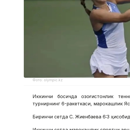
Фото: olympic.kz
Иккинчи босқичда қозоғистонлик тен
турнирнинг 6-ракеткаси, марокашлик Ясм
Биринчи сетда С. Жиенбаева 6:3 ҳисобида
Иккинчи сетда марокашлик спортчи қарши