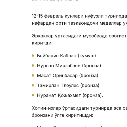
12-15 февраль кунлари нуфузли турнирда
нафардан ортиқ таэквондочи медаллар у
Эркаклар ўртасидаги мусобақада қозоғист
киритди:
Бейбарис Қаблан (кумуш)
Нурлан Мирзабаев (бронза)
Мақсат Оринбасар (бронза)
Тамирлан Тлеулес (бронза)
Нурқанат Қожахмет (бронза).
Хотин-қизлар ўртасидаги турнирда эса қо
бронзани қўлга киритишди: