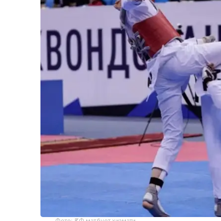
Фото: ҚТФ матбуот хизмати