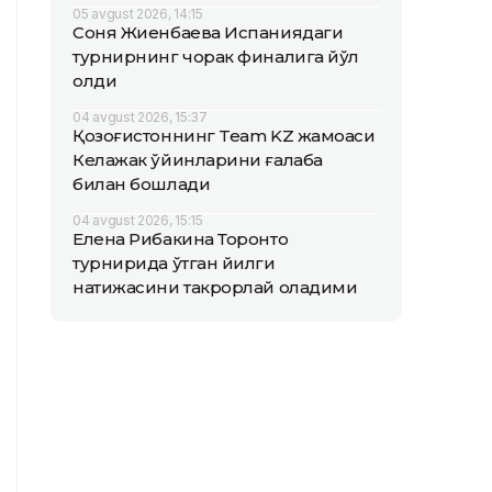
05 avgust 2026, 14:15
Соня Жиенбаева Испаниядаги
турнирнинг чорак финалига йўл
олди
04 avgust 2026, 15:37
Қозоғистоннинг Team KZ жамоаси
Келажак ўйинларини ғалаба
билан бошлади
04 avgust 2026, 15:15
Елена Рибакина Торонто
турнирида ўтган йилги
натижасини такрорлай оладими