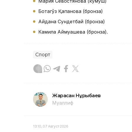
Мария Севостянова (кумуш)
Ботагўз Қапанова (бронза)
Айдана Сундетбай (бронза)
Камила Аймуқашева (бронза).
Спорт
Жарасқан Нұрыбаев
Муаллиф
13:10, 07 Август 2026