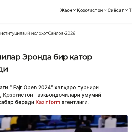
Жаҳон
Қозоғистон
Сиёсат
Т
нституциявий ислоҳот
Сайлов-2026
чилар Эронда бир қатор
ди
ги “ Fajr Open 2024” халқаро турнири
а, Қозоғистон таэквондочилари умумий
 хабар беради
Каzinform
агентлиги.