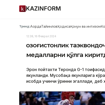
KAZINFORM
Ақорда
Тайинлов
Ҳодиса
Қонун ва интизом
Ко
Тренд:
12:38, 16 Феврал 2024
Қозоғистонлик таэквондо
медалларни қўлга кирит
Эрон пойтахти Теҳронда G-1 тоифасида
якунланди. Мусобақа якунларига кўр
ҳисобда учинчи ўринни эгаллади, деб