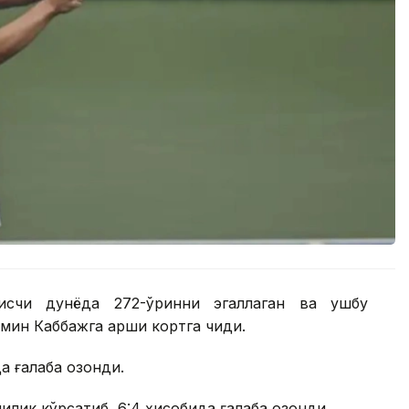
нисчи дунёда 272-ўринни эгаллаган ва ушбу
ин Каббажга қарши кортга чиқди.
 ғалаба қозонди.
лик кўрсатиб, 6:4 ҳисобида ғалаба қозонди.