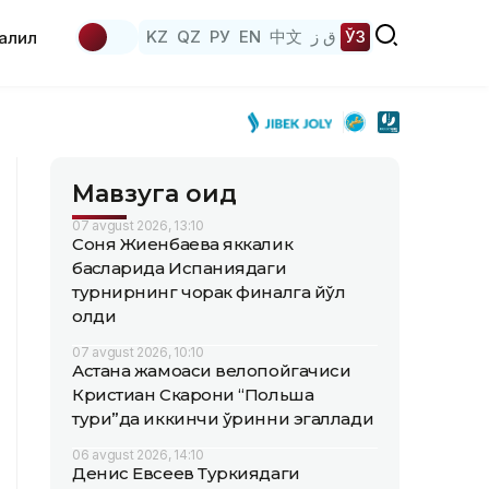
KZ
QZ
РУ
EN
中文
ق ز
ЎЗ
аҳлил
Мавзуга оид
07 avgust 2026, 13:10
Соня Жиенбаева яккалик
баҳсларида Испаниядаги
турнирнинг чорак финалга йўл
олди
07 avgust 2026, 10:10
Астана жамоаси велопойгачиси
Кристиан Скарони “Польша
тури”да иккинчи ўринни эгаллади
06 avgust 2026, 14:10
Денис Евсеев Туркиядаги