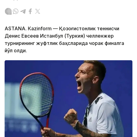
ASTANА. Кazinform — Қозоғистонлик теннисчи
Денис Евсеев Истанбул (Туркия) челленжер
турнирининг жуфтлик баҳсларида чорак финалга
йўл олди.