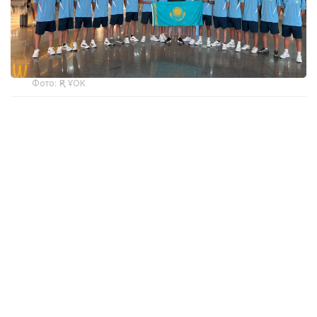
Фото: ҚР ҰОК
Учинчи ўйинда қозоғистонлик спортчилар
Уругвайни катта фарқ билан мағлуб этишди. Ўйин
22:5 ҳисобида якунланди.
ҚР МОҚ маълумотларига кўра, Қозоғистон терма
жамоаси ўйинчиси Максим Сасин ўйиннинг энг
яхши ўйинчиси деб топилди.
Бугун, 6 август куни Қозоғистон терма жамоаси
Туркия билан тўқнаш келади.
Эслатиб ўтамиз, жаҳон чемпионатининг биринчи
ўйинида миллий терма жамоа Мисрга ютқазган