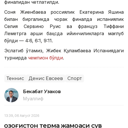
финалидан четлатилди.
Соня Жиенбаева россиялик Екатерина Яшина
билан биргаликда чорак финалда испаниялик
Селия Сервино Руис ва француз Тиффани
Леметрга қарши баҳсда қийинчиликларга мағлуб
бўлди — 4:6, 6:1, 9:11.
Эслатиб ўтамиз, Жибек Қуламбаева Испаниядаги
турнирда
чемпион бўлди
.
Теннис
Денис Евсеев
Спорт
Бекабат Узаков
Муаллиф
13:39, 06 Август 2026
Қозоғистон терма жамоаси сув