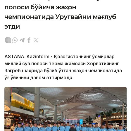
полоси бўйича жаҳон
чемпионатида Уругвайни мағлуб
этди
ASTANA. Kazinform - Қозоғистоннинг ўсмирлар
миллий сув полоси терма жамоаси Хорватиянинг
Загреб шаҳрида бўлиб ўтган жаҳон чемпионатида
ўз ўйинини давом эттирмоқда.