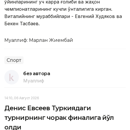
ўйинларининг уч карра ғолиби ва жаҳон
чемпионатларининг кучли ўнталигига кирган.
Виталийнинг мураббийлари - Евгений Худяков ва
Бекен Тасбаев.
Муаллиф: Марлан Жиембай
Спорт
без автора
Муаллиф
14:10, 06 Август 2026
Денис Евсеев Туркиядаги
турнирнинг чорак финалига йўл
олди