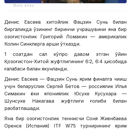
Фото: ktf.kz
Денис Евсеев хитойлик Фацзин Сунь билан
биргаликда ўзининг биринчи учрашувини яна бир
қозоғистонлик Григорий Ломакин — америкалик
Колин Синклерга қарши ўтказди.
1 соатдан сал кўпроқ давом этган ўйин
Қозоғистон-Хитой жуфтлигининг 6:2, 6:4 ҳисобида
ғалабаси билан якунланди.
Денис Евсеев — Фацзин Сунь ярим финалга чиқиш
учун беларуслик Сергей Бетов — россиялик Илья
Симакин ёки япониялик Юсуке Кусухара —
Шунсуке Накагава жуфтлиги ғолиби билан
рақобатлашади.
Яна бир қозоғистонлик теннисчи Соня Жиенбаева
Оренсе (Испания) ITF W75 турнирининг ярим