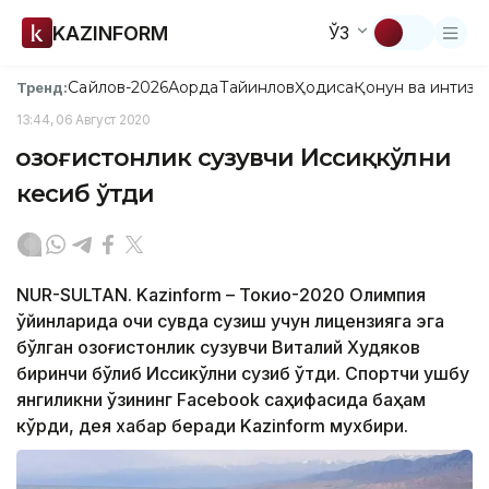
KAZINFORM
ЎЗ
Сайлов-2026
Ақорда
Тайинлов
Ҳодиса
Қонун ва интизо
Тренд:
13:44, 06 Август 2020
Қозоғистонлик сузувчи Иссиқкўлни
кесиб ўтди
NUR-SULTAN. Kazinform – Токио-2020 Олимпия
ўйинларида очиқ сувда сузиш учун лицензияга эга
бўлган қозоғистонлик сузувчи Виталий Худяков
биринчи бўлиб Иссиқкўлни сузиб ўтди. Спортчи ушбу
янгиликни ўзининг Facebook саҳифасида баҳам
кўрди, дея хабар беради Kazinform мухбири.