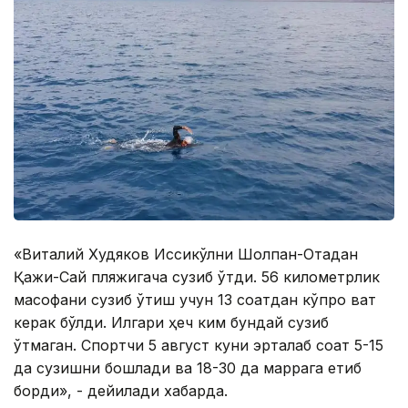
«Виталий Худяков Иссиқкўлни Шолпан-Отадан
Қажи-Сай пляжигача сузиб ўтди. 56 километрлик
масофани сузиб ўтиш учун 13 соатдан кўпроқ вақт
керак бўлди. Илгари ҳеч ким бундай сузиб
ўтмаган. Спортчи 5 август куни эрталаб соат 5-15
да сузишни бошлади ва 18-30 да маррага етиб
борди», - дейилади хабарда.