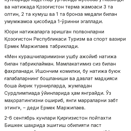
ва натижада Қозоғистон терма жамоаси 3 та
олтин, 2 та кумуш ва 1 та бронза медали билан
умумжамоа ҳисобида 1-ўринни эгаллади.
Юқори натижаларга эришган полвонларни
Қозоғистон Республикаси Туризм ва спорт вазири
Ермек Маржиқпаев табриклади.
«Мен курашчиларимизни ушбу ажойиб натижа
билан табриклайман. Мамлакатимиз сиз билан
фахрланади. Ишончим комилки, бу натижа буюк
ғалабаларнинг бошланиши ва давлат мадҳияси
бошқа йирик турнирларда, жумладан
Сурдлимпиада ўйинларида ҳам янграйди. Ўз
маҳоратингизни ошириб, янги марраларни забт
этинг», – деди Ермек Маржиқпаев.
2-6 сентябрь кунлари Қирғизистон пойтахти
Бишкек шаҳрида эшитиш қобилияти паст