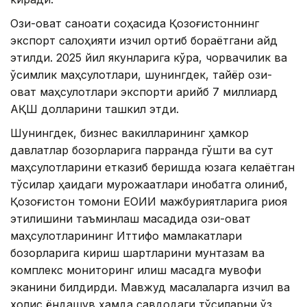
Озиқ-овқат саноати соҳасида Қозоғистоннинг
экспорт салоҳияти изчил ортиб бораётгани қайд
этилди. 2025 йил якунларига кўра, чорвачилик ва
ўсимлик маҳсулотлари, шунингдек, тайёр озиқ-
овқат маҳсулотлари экспорти қарийб 7 миллиард
АҚШ долларини ташкил этди.
Шунингдек, бизнес вакилларининг ҳамкор
давлатлар бозорларига парранда гўшти ва сут
маҳсулотларини етказиб беришда юзага келаётган
тўсиқлар ҳақидаги мурожаатлари инобатга олиниб,
Қозоғистон томони ЕОИИ мажбуриятларига риоя
этилишини таъминлаш мақсадида озиқ-овқат
маҳсулотларининг Иттифоқ мамлакатлари
бозорларига кириш шартларини мунтазам ва
комплекс мониторинг қилиш мақсадга мувофиқ
эканини билдирди. Мавжуд масалаларга изчил ва
холис ёндашув ҳамда савдодаги тўсиқларни ўз