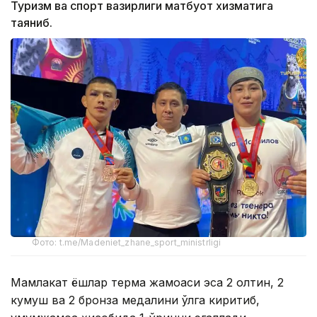
Туризм ва спорт вазирлиги матбуот хизматига
таяниб.
Фото: t.me/Madeniet_zhane_sport_ministrligi
Мамлакат ёшлар терма жамоаси эса 2 олтин, 2
кумуш ва 2 бронза медалини қўлга киритиб,