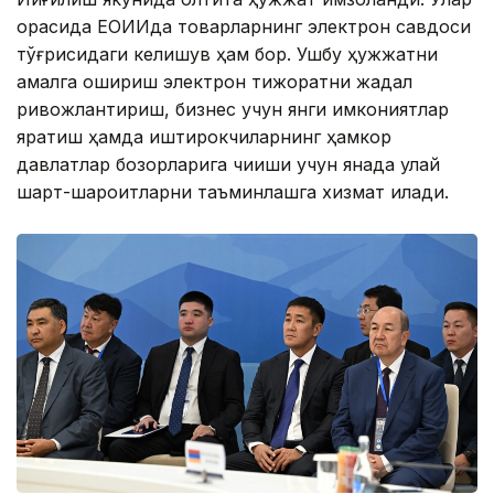
орасида ЕОИИда товарларнинг электрон савдоси
тўғрисидаги келишув ҳам бор. Ушбу ҳужжатни
амалга ошириш электрон тижоратни жадал
ривожлантириш, бизнес учун янги имкониятлар
яратиш ҳамда иштирокчиларнинг ҳамкор
давлатлар бозорларига чиқиши учун янада қулай
шарт-шароитларни таъминлашга хизмат қилади.