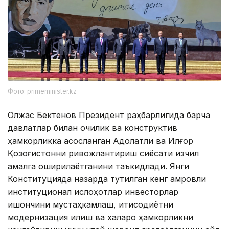
Фото: primeminister.kz
Олжас Бектенов Президент раҳбарлигида барча
давлатлар билан очиқлик ва конструктив
ҳамкорликка асосланган Адолатли ва Илғор
Қозоғистонни ривожлантириш сиёсати изчил
амалга оширилаётганини таъкидлади. Янги
Конституцияда назарда тутилган кенг қамровли
институционал ислоҳотлар инвесторлар
ишончини мустаҳкамлаш, иқтисодиётни
модернизация қилиш ва халқаро ҳамкорликни