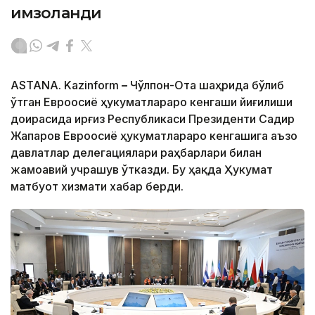
имзоланди
ASTANA. Kazinform
–
Чўлпон-Ота шаҳрида бўлиб
ўтган Евроосиё ҳукуматлараро кенгаши йиғилиши
доирасида Қирғиз Республикаси Президенти Садир
Жапаров Евроосиё ҳукуматлараро кенгашига аъзо
давлатлар делегациялари раҳбарлари билан
жамоавий учрашув ўтказди. Бу ҳақда Ҳукумат
матбуот хизмати хабар берди.