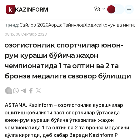
KAZINFORM
ЎЗ
Сайлов-2026
Ақорда
Тайинлов
Ҳодиса
Қонун ва интизо
Тренд:
08:15, 08 Сентябр 2023
Қозоғистонлик спортчилар юнон-
рум кураши бўйича жаҳон
чемпионатида 1 та олтин ва 2 та
бронза медалига сазовор бўлишди
ASTANA. Kazinform – Қозоғистонлик курашчилар
эшитиш қобилияти паст спортчилар ўртасида
юнон-рум кураши бўйича ўтказилган жаҳон
чемпионатида 1 та олтин ва 2 та бронза медалини
қўлга киритди, деб хабар беради Kazinform ҚР