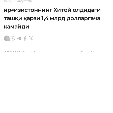
15:39, 06 Август 2026
Қирғизистоннинг Хитой олдидаги
ташқи қарзи 1,4 млрд долларгача
камайди
ASTANА. Кazinform — Қирғизистоннинг Хитой
олдидаги ташқи қарзи 1,9 миллиард доллардан 1,4
миллиард долларгача қисқарди. Бу ҳақда Қирғиз
Республикаси Президенти администрацияси
раҳбари ҳамда Вазирлар Маҳкамаси раиси Адилбек
Қосималиев маълум қилди, деб хабар беради
Kabar
.