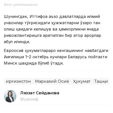
Фото: primeminister.kz
Шунингдек, Иттифоққа аъзо давлатларда илмий
унвонлар тўғрисидаги ҳужжатларни ўзаро тан
олиш ҳақидаги келишув ва ҳамкорликни янада
ривожлантиришга қаратилган бир қатор қарорлар
қабул қилинди.
Евроосиё ҳукуматлараро кенгашининг навбатдаги
йиғилиши 1–2 октябрь кунлари Беларусь пойтахти
Минск шаҳрида бўлиб ўтади.
Қирғизистон
Марказий Осиё
Ҳукумат
Ташқи с
Ляззат Сейданова
Муаллиф