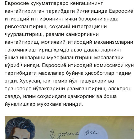
Евроосиё ҳукуматлараро кенгашининг
кенгайтирилган таркибдаги йиғилишида Евроосиё
иқтисодий иттифоқининг ички бозорини янада
ривожлантириш, соҳавий интеграцияни
чуқурлаштириш, рақамли ҳамкорликни
кенгайтириш, молиявий-иқтисодий механизмларни
такомиллаштириш ҳамда аъзо давлатларнинг
қўшма ишларини мувофиқлаштириш масалалари
кўриб чиқилди. Евроосиё иқтисодий комиссияси кун
тартибидаги масалалар бўйича ҳисоботлар тақдим
этди. Хусусан, юк темир йўл ташувлари ва
транспорт йўлакларини рақамлаштириш, электрон
савдо, иқлим соҳасидаги ҳамкорлик ва бошқа
йўналишлар муҳокама қилинди.