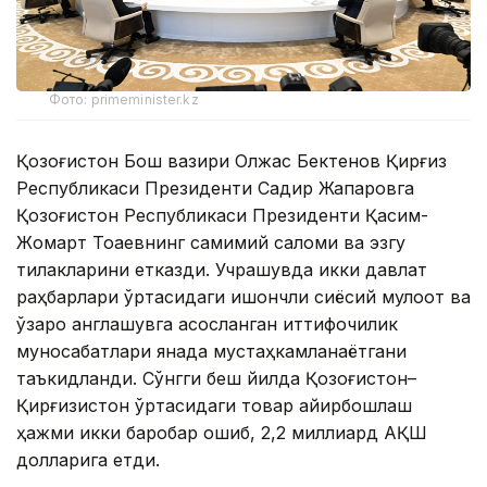
Фото: primeminister.kz
Қозоғистон Бош вазири Олжас Бектенов Қирғиз
Республикаси Президенти Садир Жапаровга
Қозоғистон Республикаси Президенти Қасим-
Жомарт Тоқаевнинг самимий саломи ва эзгу
тилакларини етказди. Учрашувда икки давлат
раҳбарлари ўртасидаги ишончли сиёсий мулоқот ва
ўзаро англашувга асосланган иттифоқчилик
муносабатлари янада мустаҳкамланаётгани
таъкидланди. Сўнгги беш йилда Қозоғистон–
Қирғизистон ўртасидаги товар айирбошлаш
ҳажми икки баробар ошиб, 2,2 миллиард АҚШ
долларига етди.