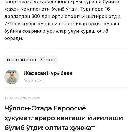
спортчилар ўртасида юнон-рум кураши бўйича
жаҳон чемпионати бўлиб ўтди. Турнирда 16
давлатдан 300 дан ортиқ спортчи иштирок этди.
7-11 сентябрь кунлари спортчилар эркин кураш
бўйича совринли ўринлар учун кураш олиб
боради.
Қирғизистон
Спорт
Жарасқан Нұрыбаев
Муаллиф
15:38, 07 Август 2026
Чўлпон-Отада Евроосиё
ҳукуматлараро кенгаши йиғилиши
бўлиб ўтди: олтита ҳужжат