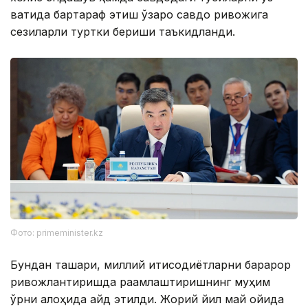
вақтида бартараф этиш ўзаро савдо ривожига
сезиларли туртки бериши таъкидланди.
Фото: primeminister.kz
Бундан ташқари, миллий иқтисодиётларни барқарор
ривожлантиришда рақамлаштиришнинг муҳим
ўрни алоҳида қайд этилди. Жорий йил май ойида