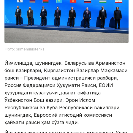
Фото: primeminister.kz
Йиғилишда, шунингдек, Беларусь ва Арманистон
бош вазирлари, Қирғизистон Вазирлар Маҳкамаси
раиси – Президент администрацияси раҳбари,
Россия Федерацияси Ҳукумати Раиси, ЕОИИ
ҳузуридаги кузатувчи давлат сифатида
Ўзбекистон Бош вазири, Эрон Ислом
Республикаси ва Куба Республикаси вакиллари,
шунингдек, Евроосиё иқтисодий комиссияси
ҳайъати раиси ҳам сўзга чиқди.
Йиғилиш якунида олтита ҳужжат имзоланди. Улар