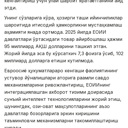
кенгайтириш учун қулай шароит яратаётганини қайд
этди.
Унинг сўзларига кўра, ҳозирги ташқи қийинчиликлар
шароитида иқтисодий ҳамкорликни мустаҳкамлаш
аҳамияти янада ортмоқда. 2025 йилда ЕОИИ
давлатлари ўртасидаги товар айирбошлаш ҳажми
95 миллиард АҚШ долларини ташкил этган.
Жорий йилда эса бу кўрсаткич 7,3 фоизга ўсиб, 102
миллиард долларга етиши кутилмоқда.
Евроосиё ҳукуматлараро кенгаши фаолиятининг
устувор йўналишлари қаторига рақамли савдо
механизмларини ривожлантириш, ЕОИИнинг
интеграциялашган ахборот тизими доирасида
сунъий интеллект технологияларини жорий этиш,
шунингдек, озиқ-овқат маҳсулотларининг аъзо
давлатлар бозорларига эркин киришини
таъминловчи механизмларни такомиллаштириш
киради.