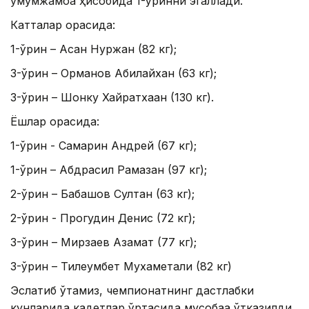
умумжамоа ҳисобида 1-ўринни эгаллади.
Катталар орасида:
1-ўрин – Асан Нуржан (82 кг);
3-ўрин – Орманов Абилайхан (63 кг);
3-ўрин – Шонку Хайратхаан (130 кг).
Ёшлар орасида:
1-ўрин - Самарин Андрей (67 кг);
1-ўрин – Абдрасил Рамазан (97 кг);
2-ўрин – Бабашов Султан (63 кг);
2-ўрин - Прогудин Денис (72 кг);
3-ўрин – Мирзаев Азамат (77 кг);
3-ўрин – Тилеумбет Мухаметали (82 кг)
Эслатиб ўтамиз, чемпионатнинг дастлабки
кунларида кадетлар ўртасида мусобақа ўтказилди