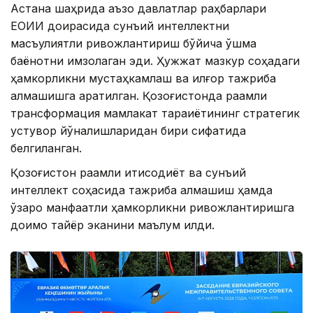
Астана шаҳрида аъзо давлатлар раҳбарлари
ЕОИИ доирасида сунъий интеллектни
масъулиятли ривожлантириш бўйича қўшма
баёнотни имзолаган эди. Ҳужжат мазкур соҳадаги
ҳамкорликни мустаҳкамлаш ва илғор тажриба
алмашишга қаратилган. Қозоғистонда рақамли
трансформация мамлакат тараққиётининг стратегик
устувор йўналишларидан бири сифатида
белгиланган.
Қозоғистон рақамли иқтисодиёт ва сунъий
интеллект соҳасида тажриба алмашиш ҳамда
ўзаро манфаатли ҳамкорликни ривожлантиришга
доимо тайёр эканини маълум қилди.